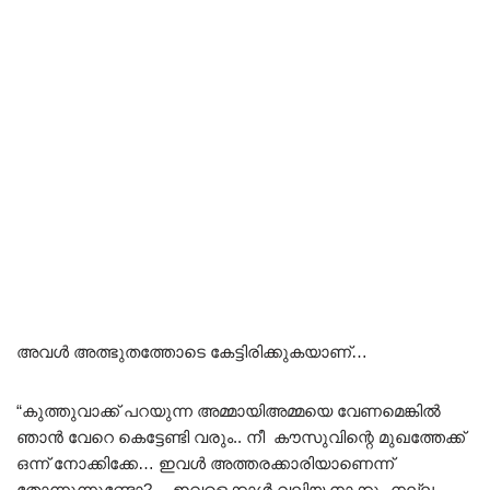
അവൾ അത്ഭുതത്തോടെ കേട്ടിരിക്കുകയാണ്…
“കുത്തുവാക്ക് പറയുന്ന അമ്മായിഅമ്മയെ വേണമെങ്കിൽ
ഞാൻ വേറെ കെട്ടേണ്ടി വരും.. നീ കൗസുവിന്റെ മുഖത്തേക്ക്
ഒന്ന് നോക്കിക്കേ… ഇവൾ അത്തരക്കാരിയാണെന്ന്
തോന്നുന്നുണ്ടോ?… ഇവളെക്കാൾ വലിയ നാക്കും നല്ല