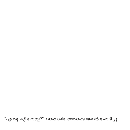
“എന്തുപറ്റി മോളേ?” വാത്സല്യത്തോടെ അവർ ചോദിച്ചു…