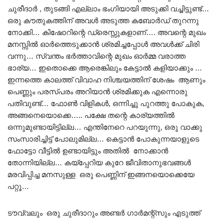
ചുരീദാർ , തുടങ്ങി എല്ലാം ഭംഗിയായി അടുക്കി വച്ചിട്ടുണ്ട്…
ഒരു കൗതുകത്തിന് അവൾ അടുത്ത കബോർഡ് തുറന്നു
നോക്കി… കിഷോറിന്റെ ഡ്രെസ്സുകളാണ്…. അവന്റെ മുഖം
മനസ്സിൽ ഓർത്തെടുക്കാൻ ശ്രമിച്ചപ്പോൾ അവൾക്ക് ചിരി
വന്നു… സ്വന്തം ഭർത്താവിന്റെ മുഖം ഓർമ്മ വരാത്ത
ഭാര്യ… ഇതൊക്കെ ആരെങ്കിലും കേട്ടാൽ കളിയാക്കും …
ഇന്നത്തെ കാലത്ത് വിവാഹ നിശ്ചയത്തിന് ശേഷം ആണും
പെണ്ണും പരസ്പരം അറിയാൻ ശ്രമിക്കുക എന്നൊരു
പതിവുണ്ട്… ഫോൺ വിളികൾ, ഒന്നിച്ചു പുറത്തു പോകുക,
അങ്ങനെയൊക്കെ….. പക്ഷേ തന്റെ കാര്യത്തിൽ
ഒന്നുമുണ്ടായിട്ടില്ല… എന്തിനേറെ പറയുന്നു, ഒരു വാക്കു
സംസാരിച്ചിട്ട് പോലുമില്ല… കെട്ടാൻ പോകുന്നയാളുടെ
ഫോട്ടോ വീട്ടിൽ ഉണ്ടായിട്ടും അതിൽ നോക്കാൻ
തോന്നിയില്ല… കയ്പ്പേറിയ കുറേ ജീവിതാനുഭവങ്ങൾ
മരവിപ്പിച്ച മനസുള്ള ഒരു പെണ്ണിന് ഇങ്ങനയൊക്കെയേ
പറ്റൂ…
ടൗവ്വലും ഒരു ചുരീദാറും അണ്ടർ ഗാർമന്റ്സും എടുത്ത്