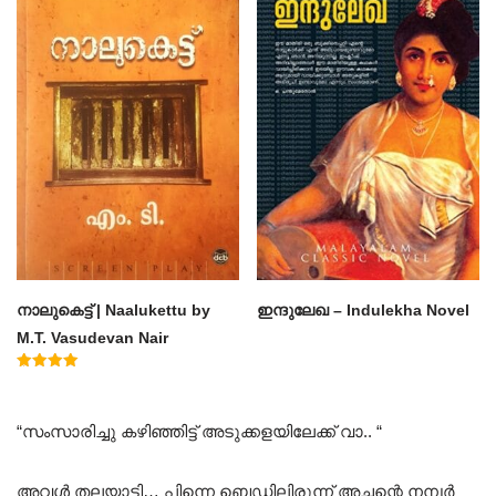
നാലുകെട്ട് | Naalukettu by
ഇന്ദുലേഖ – Indulekha Novel
M.T. Vasudevan Nair
Rated
5.00
out of 5
“സംസാരിച്ചു കഴിഞ്ഞിട്ട് അടുക്കളയിലേക്ക് വാ.. “
അവൾ തലയാട്ടി… പിന്നെ ബെഡിലിരുന്ന് അച്ഛന്റെ നമ്പർ