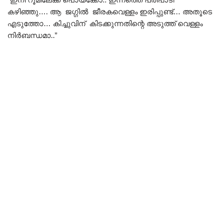
കഴിഞ്ഞു…. ആ ജഗ്ഗിൽ ജീരകവെള്ളം ഇരിപ്പുണ്ട്… അതൂടെ
എടുത്തോ… കിച്ചുവിന് കിടക്കുന്നതിന്റെ അടുത്ത് വെള്ളം
നിർബന്ധമാ..”