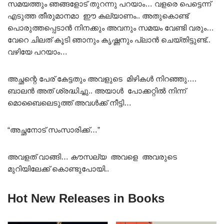
സമയത്തും ഞങ്ങളോട് തുറന്നു പറയാം… വളരെ പെട്ടെന്ന്
എടുത്ത തീരുമാനമാ ഈ കല്യാണം.. അതുകൊണ്ട്
പൊരുത്തപ്പെടാൻ നിനക്കും അവനും സമയം വേണ്ടി വരും…
വേറെ ചിലത് കൂടി ഞാനും കൃഷ്ണനും പ്ലാൻ ചെയ്തിട്ടുണ്ട്..
വഴിയേ പറയാം…
അച്ഛന്റെ പേര് കേട്ടതും അവളുടെ മിഴികൾ നിറഞ്ഞു….
ബാലൻ അത് ശ്രദ്ധിച്ചു.. അയാൾ പോക്കറ്റിൽ നിന്ന്
മൊബൈലെടുത്ത് അവൾക്ക് നീട്ടി…
“അച്ഛനോട് സംസാരിക്ക്…”
അവളത് വാങ്ങി… കൗസല്യ അവളെ അവരുടെ
മുറിയിലേക്ക് കൊണ്ടുപോയി..
Hot New Releases in Books