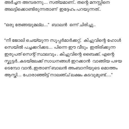
അർച്ചന അമ്പരന്നു… സത്യമാണ്.. തന്റെ മനസ്സിനെ
അലട്ടിക്കൊണ്ടിരുന്നതാണ് ഇദ്ദേഹം പറയുന്നത്..
“ഒരു തേങ്ങയുമല്ല…” ബാലൻ ഒന്ന് ചിരിച്ചു..
“നീ ജോലി ചെയ്യുന്ന സൂപ്പർമാർക്കറ്റ്, കിച്ചുവിന്റെ ഹോൾ
സെയിൽ പച്ചക്കറിക്കട… പിന്നെ ഈ വീടും ഇതിരിക്കുന്ന
ഇരുപത് സെന്റ് സ്ഥലവും . കിച്ചുവിന്റെ ബൈക്ക്, എന്റെ
സ്കൂട്ടർ..കടയിലേക്ക് സാധനങ്ങൾ ഇറക്കാൻ വാങ്ങിയ പഴയ
ടെമ്പോ വാൻ..ഇതാണ് ബാലൻ അംബാനിയുടെ മൊത്തം
ആസ്തി… പോരാഞ്ഞിട്ട് നാലഞ്ച് ലക്ഷം കടവുമുണ്ട്….”