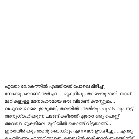
ഏതോ ലോകത്തിൽ എത്തിയത് പോലെ മിഴിച്ചു
നോക്കുകയാണ് അർച്ചന… മുകളിലും താഴെയുമായി നാല്
മുറികളുള്ള മനോഹരമായ ഒരു വീടാണ് കൗസ്തുഭം…
വധൂവരന്മാരെ ഇരുത്തി, തലയിൽ അരിയും പുഷ്പവും ഇട്ട്
അനുഗ്രഹിക്കുന്ന ചടങ്ങ് കഴിഞ്ഞ് ഏതോ ഒരു പെണ്ണ്
അവളെ മുകളിലെ മുറിയിൽ കൊണ്ട് വിട്ടതാണ്….
ഇതായിരിക്കും തന്റെ ബെഡ്‌റൂം എന്നവൾ ഊഹിച്ചു….എന്തു
ചെയ്യണം എന്നറിയാതെ ബെഡിൽ ഇരിക്കാൻ തുടങ്ങിയിട്ട്