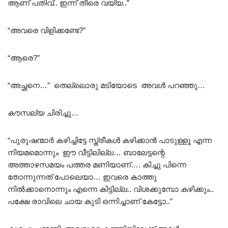
ആണ് പതിവ്.. ഇന്ന് തീരെ വയ്യ..”
“അവരെ വിളിക്കണ്ടേ?”
“ആരെ?”
“അച്ഛനെ…” തെല്ലൊരു മടിയോടെ അവൾ പറഞ്ഞു…
കൗസല്യ ചിരിച്ചു…
“പുരുഷന്മാർ കഴിച്ചിട്ടേ സ്ത്രീകൾ കഴിക്കാൻ പാടുള്ളൂ എന്ന
നിയമമൊന്നും ഈ വീട്ടിലില്ല… ബാലേട്ടന്റെ
അത്താഴസമയം പത്തര മണിയാണ്…. കിച്ചു പിന്നെ
തോന്നുന്നത് പോലെയാ… ഇവരെ കാത്തു
നിൽക്കാനൊന്നും എന്നെ കിട്ടില്ല.. വിശക്കുമ്പോ കഴിക്കും..
പക്ഷേ രാവിലെ ചായ കുടി ഒന്നിച്ചാണ് കേട്ടോ..”