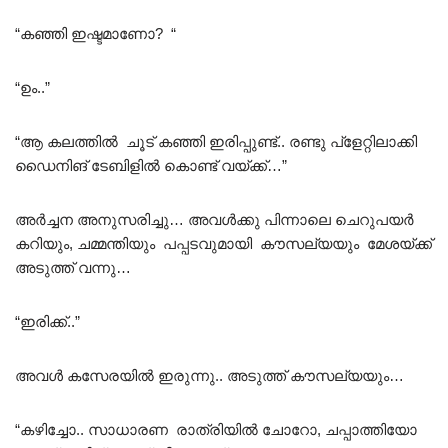
“കഞ്ഞി ഇഷ്ടമാണോ? “
“ഉം..”
“ആ കലത്തിൽ ചൂട് കഞ്ഞി ഇരിപ്പുണ്ട്.. രണ്ടു പ്ളേറ്റിലാക്കി
ഡൈനിങ് ടേബിളിൽ കൊണ്ട് വയ്ക്ക്…”
അർച്ചന അനുസരിച്ചു… അവൾക്കു പിന്നാലെ ചെറുപയർ
കറിയും, ചമ്മന്തിയും പപ്പടവുമായി കൗസല്യയും മേശയ്ക്ക്
അടുത്ത് വന്നു…
“ഇരിക്ക്..”
അവൾ കസേരയിൽ ഇരുന്നു.. അടുത്ത് കൗസല്യയും…
“കഴിച്ചോ.. സാധാരണ രാത്രിയിൽ ചോറോ, ചപ്പാത്തിയോ