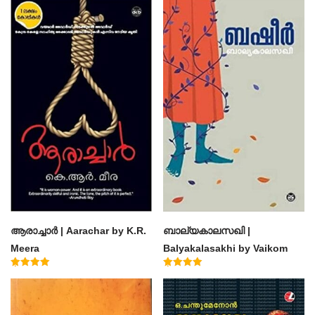
ആരാച്ചാര്‍ | Aarachar by K.R.
ബാല്യകാലസഖി |
Meera
Balyakalasakhi by Vaikom
Muhammad Basheer
Rated
Rated
4.50
4.60
out of 5
out of 5