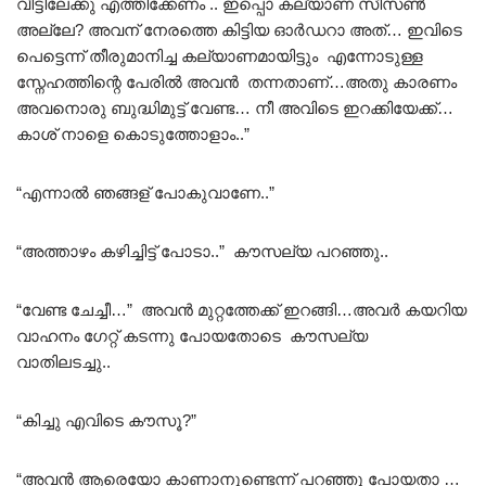
വീട്ടിലേക്കു എത്തിക്കേണം .. ഇപ്പൊ കല്യാണ സീസൺ
അല്ലേ? അവന് നേരത്തെ കിട്ടിയ ഓർഡറാ അത്… ഇവിടെ
പെട്ടെന്ന് തീരുമാനിച്ച കല്യാണമായിട്ടും എന്നോടുള്ള
സ്നേഹത്തിന്റെ പേരിൽ അവൻ തന്നതാണ്…അതു കാരണം
അവനൊരു ബുദ്ധിമുട്ട് വേണ്ട… നീ അവിടെ ഇറക്കിയേക്ക്…
കാശ് നാളെ കൊടുത്തോളാം..”
“എന്നാൽ ഞങ്ങള് പോകുവാണേ..”
“അത്താഴം കഴിച്ചിട്ട് പോടാ..” കൗസല്യ പറഞ്ഞു..
“വേണ്ട ചേച്ചീ…” അവൻ മുറ്റത്തേക്ക് ഇറങ്ങി…അവർ കയറിയ
വാഹനം ഗേറ്റ് കടന്നു പോയതോടെ കൗസല്യ
വാതിലടച്ചു..
“കിച്ചു എവിടെ കൗസൂ?”
“അവൻ ആരെയോ കാണാനുണ്ടെന്ന് പറഞ്ഞു പോയതാ …