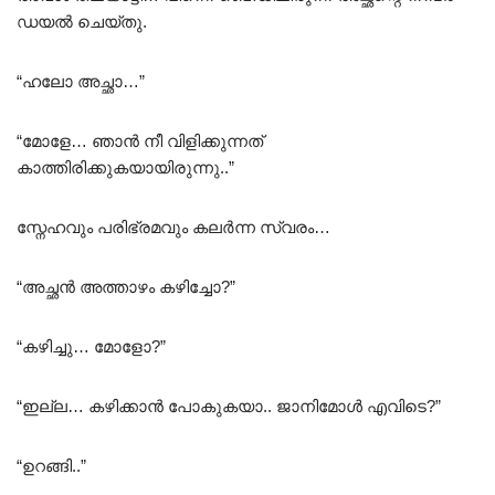
ഡയൽ ചെയ്തു.
“ഹലോ അച്ഛാ…”
“മോളേ… ഞാൻ നീ വിളിക്കുന്നത്
കാത്തിരിക്കുകയായിരുന്നു..”
സ്നേഹവും പരിഭ്രമവും കലർന്ന സ്വരം…
“അച്ഛൻ അത്താഴം കഴിച്ചോ?”
“കഴിച്ചു… മോളോ?”
“ഇല്ല… കഴിക്കാൻ പോകുകയാ.. ജാനിമോൾ എവിടെ?”
“ഉറങ്ങി..”