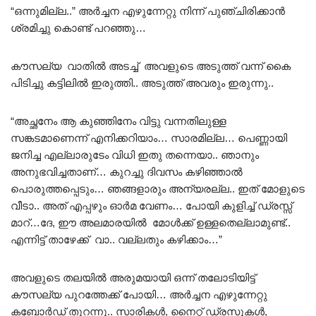
“ഒന്നുമില്ല..” അർച്ചന എഴുന്നേറ്റു നിന്ന് പുഞ്ചിരിക്കാൻ
ശ്രമിച്ചു കൊണ്ട് പറഞ്ഞു…
കൗസല്യ വാതിൽ അടച്ച് അവളുടെ അടുത്ത് വന്ന് കൈ
പിടിച്ചു കട്ടിലിൽ ഇരുത്തി.. അടുത്ത് അവരും ഇരുന്നു..
“അച്ഛനേം ആ കുഞ്ഞിനേം വിട്ടു വന്നതിലുള്ള
സങ്കടമാണെന്ന് എനിക്കറിയാം… സാരമില്ല… പെണ്ണായി
ജനിച്ച എല്ലാരുടേം വിധി ഇതു തന്നെയാ.. ഞാനും
അനുഭവിച്ചതാണ്… കുറച്ചു ദിവസം കഴിഞ്ഞാൽ
പൊരുത്തപ്പെടും… ഞങ്ങളാരും അന്യരല്ല.. ഇത് മോളുടെ
വീടാ.. അത് എപ്പഴും ഓർമ വേണം… പോയി കുളിച്ച് ഡ്രസ്സ്‌
മാറ്…ദേ, ഈ അലമാരയിൽ മോൾക്ക് ഉള്ളതെല്ലാമുണ്ട്..
എന്നിട്ട് താഴേക്ക് വാ.. വല്ലതും കഴിക്കാം…”
അവളുടെ തലയിൽ അരുമയായി ഒന്ന് തലോടിയിട്ട്
കൗസല്യ പുറത്തേക്ക് പോയി… അർച്ചന എഴുന്നേറ്റു
കബോർഡ് തുറന്നു.. സാരികൾ, നൈറ്റ്‌ ഡ്രസുകൾ,