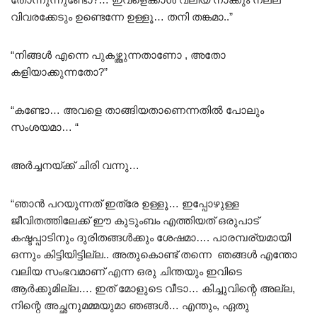
വിവരക്കേടും ഉണ്ടെന്നേ ഉള്ളൂ… തനി തങ്കമാ..”
“നിങ്ങൾ എന്നെ പുകഴ്ത്തുന്നതാണോ , അതോ
കളിയാക്കുന്നതോ?”
“കണ്ടോ… അവളെ താങ്ങിയതാണെന്നതിൽ പോലും
സംശയമാ… “
അർച്ചനയ്ക്ക് ചിരി വന്നു…
“ഞാൻ പറയുന്നത് ഇത്രേ ഉള്ളൂ… ഇപ്പോഴുള്ള
ജീവിതത്തിലേക്ക് ഈ കുടുംബം എത്തിയത് ഒരുപാട്
കഷ്ടപ്പാടിനും ദുരിതങ്ങൾക്കും ശേഷമാ…. പാരമ്പര്യമായി
ഒന്നും കിട്ടിയിട്ടില്ല.. അതുകൊണ്ട് തന്നെ ഞങ്ങൾ എന്തോ
വലിയ സംഭവമാണ് എന്ന ഒരു ചിന്തയും ഇവിടെ
ആർക്കുമില്ല…. ഇത് മോളുടെ വീടാ… കിച്ചുവിന്റെ അല്ല,
നിന്റെ അച്ഛനുമമ്മയുമാ ഞങ്ങൾ… എന്തും, ഏതു