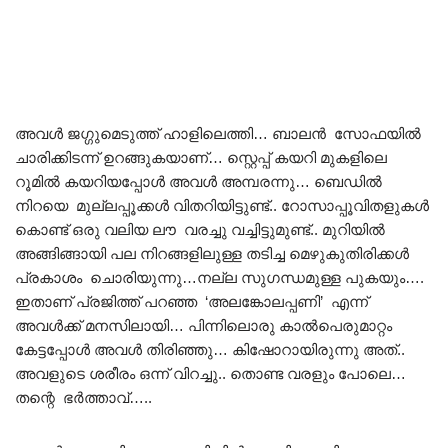
അവൾ ജഗ്ഗുമെടുത്ത് ഹാളിലെത്തി… ബാലൻ സോഫയിൽ
ചാരിക്കിടന്ന് ഉറങ്ങുകയാണ്… സ്റ്റെപ്പ് കയറി മുകളിലെ
റൂമിൽ കയറിയപ്പോൾ അവൾ അമ്പരന്നു… ബെഡിൽ
നിറയെ മുല്ലപ്പൂക്കൾ വിതറിയിട്ടുണ്ട്.. റോസാപ്പൂവിതളുകൾ
കൊണ്ട് ഒരു വലിയ ലൗ വരച്ചു വച്ചിട്ടുമുണ്ട്.. മുറിയിൽ
അങ്ങിങ്ങായി പല നിറങ്ങളിലുള്ള തടിച്ച മെഴുകുതിരിക്കൾ
പ്രകാശം ചൊരിയുന്നു…നല്ല സുഗന്ധമുള്ള പുകയും….
ഇതാണ് പ്രജിത്ത് പറഞ്ഞ ‘അലങ്കോലപ്പണി’ എന്ന്
അവൾക്ക് മനസിലായി… പിന്നിലൊരു കാൽപെരുമാറ്റം
കേട്ടപ്പോൾ അവൾ തിരിഞ്ഞു… കിഷോറായിരുന്നു അത്..
അവളുടെ ശരീരം ഒന്ന് വിറച്ചു.. തൊണ്ട വരളും പോലെ…
തന്റെ ഭർത്താവ്…..