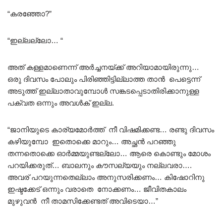
“കരഞ്ഞോ?”
“ഇല്ലല്ലോ… “
അത് കള്ളമാണെന്ന് അർച്ചനയ്ക്ക് അറിയാമായിരുന്നു…
ഒരു ദിവസം പോലും പിരിഞ്ഞിട്ടില്ലാത്ത താൻ പെട്ടെന്ന്
അടുത്ത് ഇല്ലാതാവുമ്പോൾ സങ്കടപ്പെടാതിരിക്കാനുള്ള
പക്വത ഒന്നും അവൾക് ഇല്ല.
“ജാനിയുടെ കാര്യമോർത്ത് നീ വിഷമിക്കണ്ട… രണ്ടു ദിവസം
കഴിയുമ്പോ ഇതൊക്കെ മാറും… അച്ഛൻ പറഞ്ഞു
തന്നതൊക്കെ ഓർമ്മയുണ്ടല്ലോ… ആരെ കൊണ്ടും മോശം
പറയിക്കരുത്… ബാലനും കൗസല്യയും നല്ലവരാ….
അവര് പറയുന്നതെല്ലാം അനുസരിക്കണം… കിഷോറിനു
ഇഷ്ടക്കേട് ഒന്നും വരാതെ നോക്കണം… ജീവിതകാലം
മുഴുവൻ നീ താമസിക്കേണ്ടത് അവിടെയാ…”