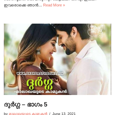
ഇവരൊക്കെ ഞാൻ…
Read More »
ദുർഗ്ഗ – ഭാഗം 5
by
മാലാഖയുടെ കാമുകൻ
June 13, 2021