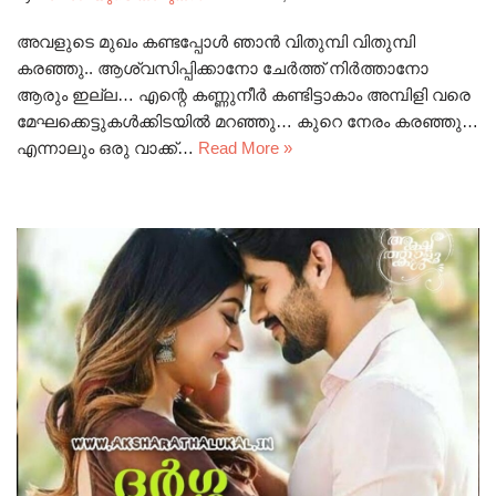
അവളുടെ മുഖം കണ്ടപ്പോൾ ഞാൻ വിതുമ്പി വിതുമ്പി
കരഞ്ഞു.. ആശ്വസിപ്പിക്കാനോ ചേർത്ത് നിർത്താനോ
ആരും ഇല്ല… എന്റെ കണ്ണുനീർ കണ്ടിട്ടാകാം അമ്പിളി വരെ
മേഘക്കെട്ടുകൾക്കിടയിൽ മറഞ്ഞു… കുറെ നേരം കരഞ്ഞു…
എന്നാലും ഒരു വാക്ക്…
Read More »