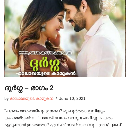
ദുർഗ്ഗ – ഭാഗം 2
by
മാലാഖയുടെ കാമുകൻ
June 10, 2021
“പകരം ആരെങ്കിലും ഉണ്ടോ? മുഹൂർത്തം ഇനിയും
കഴിഞ്ഞിട്ടില്യ…” ശാന്തി വേഗം വന്നു ചോദിച്ചു. പകരം
എടുക്കാൻ ഇതെന്താ? എനിക്ക് ദേഷ്യം വന്നു.. “ഉണ്ട്.. ഉണ്ട്..