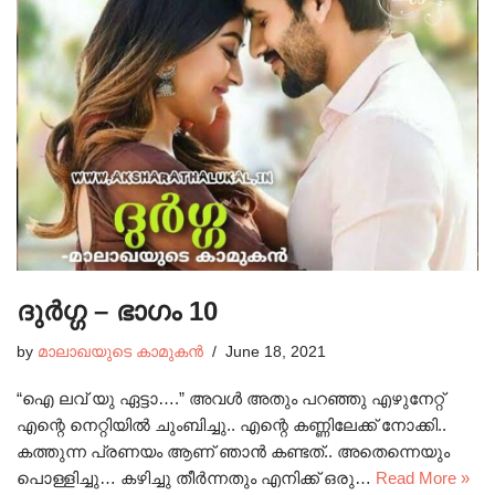
ദുർഗ്ഗ – ഭാഗം 10
by
മാലാഖയുടെ കാമുകൻ
June 18, 2021
“ഐ ലവ് യു ഏട്ടാ….” അവൾ അതും പറഞ്ഞു എഴുനേറ്റ്
എന്റെ നെറ്റിയിൽ ചുംബിച്ചു.. എന്റെ കണ്ണിലേക്ക് നോക്കി..
കത്തുന്ന പ്രണയം ആണ് ഞാൻ കണ്ടത്‌.. അതെന്നെയും
പൊള്ളിച്ചു… കഴിച്ചു തീർന്നതും എനിക്ക് ഒരു…
Read More »