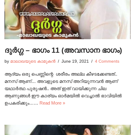
ദുർഗ്ഗ – ഭാഗം 11 (അവസാന ഭാഗം)
by
മാലാഖയുടെ കാമുകൻ
June 19, 2021
4 Comments
ആദ്യം ഒരു പെണ്ണിന്റെ ശരീരം അല്ല കീഴടക്കേണ്ടത്..
മനസ് ആണ്… അവളുടെ മനസ് അറിയുന്നവൻ ആണ്
യഥാർത്ഥ പുരുഷൻ.. അത് ഇത് വായിക്കുന്ന ചില
ആണുങ്ങൾ ഈ കാര്യം ഓർമയിൽ വെച്ചാൽ ഭാവിയിൽ
ഉപകരിക്കും……
Read More »