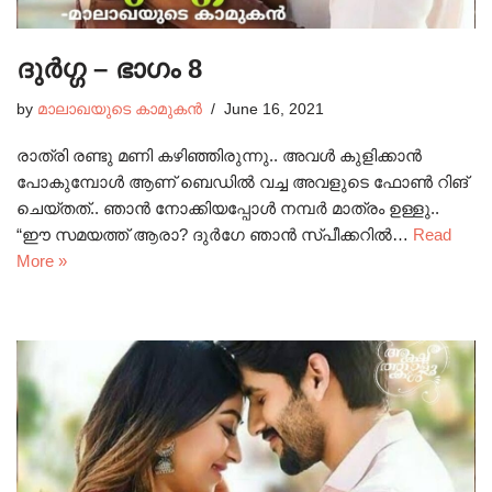
ദുർഗ്ഗ – ഭാഗം 8
by
മാലാഖയുടെ കാമുകൻ
June 16, 2021
രാത്രി രണ്ടു മണി കഴിഞ്ഞിരുന്നു.. അവൾ കുളിക്കാൻ
പോകുമ്പോൾ ആണ് ബെഡിൽ വച്ച അവളുടെ ഫോൺ റിങ്
ചെയ്‌തത്‌.. ഞാൻ നോക്കിയപ്പോൾ നമ്പർ മാത്രം ഉള്ളു..
“ഈ സമയത്ത് ആരാ? ദുർഗേ ഞാൻ സ്‌പീക്കറിൽ…
Read
More »