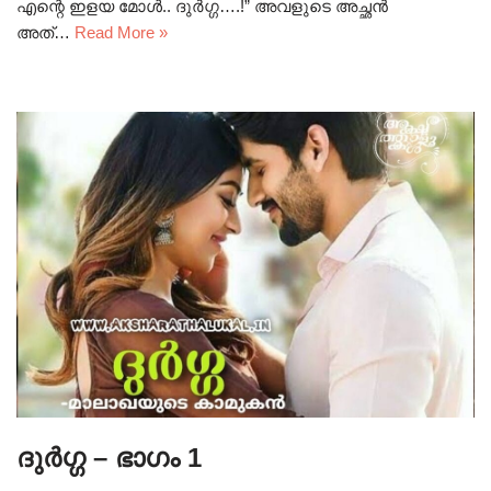
എന്റെ ഇളയ മോൾ.. ദുർഗ്ഗ….!” അവളുടെ അച്ഛൻ
അത്…
Read More »
ദുർഗ്ഗ – ഭാഗം 1