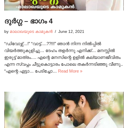
ദുർഗ്ഗ – ഭാഗം 4
by
മാലാഖയുടെ കാമുകൻ
June 12, 2021
“ഡിവോഴ്സ്…!” “വാട്ട്….??!!!” ഞാൻ നിന്ന നിൽപ്പിൽ
വിയർത്തുകുളിച്ചു… ദേഹം തളർന്നു എനിക്ക്… മനസ്സിൽ
ഇരുട്ട് മാത്രം…. എന്റെ മനസിന്റെ ഉളിൽ കല്യാണജീവിതം
എന്ന സ്വപ്നം ചീട്ടുകൊട്ടാരം പോലെ തകർന്നടിഞ്ഞു വീണു..
“എന്റെ ഏട്ടാ… പേടിച്ചോ…
Read More »