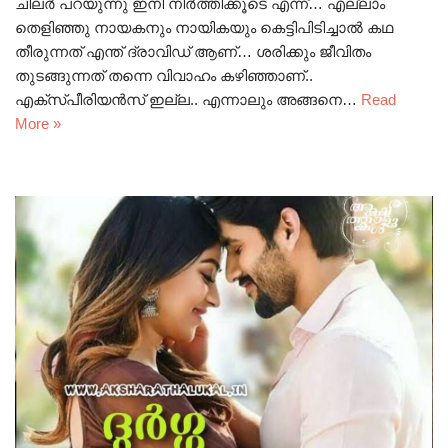
ചിലർ പറയുന്നു ഇനി നിർത്തിക്കൂടെ എന്ന്… എല്ലാം
തെളിഞ്ഞു നായകനും നായികയും കെട്ടിപിടിച്ചാൽ കഥ
തീരുന്നത് എന്ത് ദ്രാവിഡ് ആണ്… ശരിക്കും ജീവിതം
തുടങ്ങുന്നത് തന്നെ വിവാഹം കഴിഞ്ഞാണ്..
എക്സ്പീരിയൻസ് ഇല്ല.. എന്നാലും അങ്ങനെ…
Read
More »