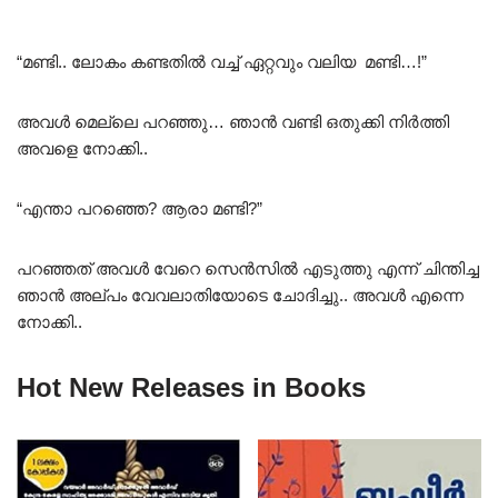
“മണ്ടി.. ലോകം കണ്ടതിൽ വച്ച് ഏറ്റവും വലിയ മണ്ടി…!”
അവൾ മെല്ലെ പറഞ്ഞു… ഞാൻ വണ്ടി ഒതുക്കി നിർത്തി
അവളെ നോക്കി..
“എന്താ പറഞ്ഞെ? ആരാ മണ്ടി?”
പറഞ്ഞത് അവൾ വേറെ സെൻസിൽ എടുത്തു എന്ന് ചിന്തിച്ച
ഞാൻ അല്പം വേവലാതിയോടെ ചോദിച്ചു.. അവൾ എന്നെ
നോക്കി..
Hot New Releases in Books