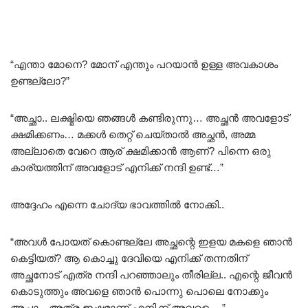
“എന്താ മോനെ? മോന് എന്തും പറയാൻ ഉള്ള അവകാശം
ഉണ്ടല്ലോ?”
“അച്ഛാ.. ലക്ഷ്മിയെ ഞങ്ങൾ കണ്ടിരുന്നു… അച്ഛൻ അവളോട്
ക്ഷമിക്കണം… മക്കൾ തെറ്റ് ചെയ്താൽ അച്ഛൻ, അമ്മ
അല്ലാതെ വേറെ ആര് ക്ഷമിക്കാൻ ആണ്? പിന്നെ ഒരു
കാര്യത്തിന് അവളോട് എനിക്ക് നന്ദി ഉണ്ട്…”
അദ്ദേഹം എന്നെ ചോദ്യ ഭാവത്തിൽ നോക്കി..
“അവൾ പോയത് കൊണ്ടല്ലേ അച്ഛന്റെ ഇളയ മകളെ ഞാൻ
കെട്ടിയത്? ആ കൊച്ചു ദേവിയെ എനിക്ക് തന്നതിന്
അച്ഛനോട് എത്ര നന്ദി പറഞ്ഞാലും തീരില്ല.. എന്റെ ജീവൻ
കൊടുത്തും അവളെ ഞാൻ പൊന്നു പൊലെ നോക്കും
അച്ഛാ…അത്ര ഇഷ്ടമാണ് എനിക്ക് അവളെ….”