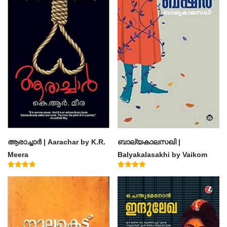
ആരാച്ചാര്‍ | Aarachar by K.R.
ബാല്യകാലസഖി |
Meera
Balyakalasakhi by Vaikom
Muhammad Basheer
Rated
Rated
4.50
4.60
out of 5
out of 5