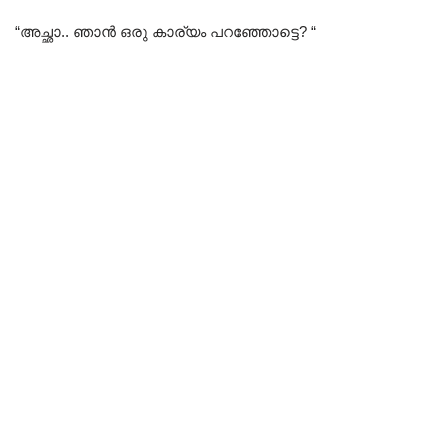
“അച്ഛാ.. ഞാൻ ഒരു കാര്യം പറഞ്ഞോട്ടെ? “