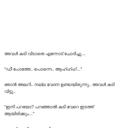
അവൾ കടി വിടാതെ എന്നോട് ചോദിച്ചു…
“ഡീ പോത്തേ.. പൊന്നെ.. ആഹ്ഹ്ഹ്…”
ഞാൻ അലറി.. നല്ല വേദന ഉണ്ടായിരുന്നു.. അവൾ കടി
വിട്ടു..
“ഇനി പറയോ? പറഞ്ഞാൽ കടി വേറെ ഇടത്ത്
ആയിരിക്കും…”