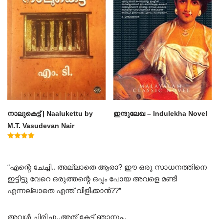
നാലുകെട്ട് | Naalukettu by
ഇന്ദുലേഖ – Indulekha Novel
M.T. Vasudevan Nair
Rated
5.00
out of 5
“എന്റെ ചേച്ചി.. അല്ലാതെ ആരാ? ഈ ഒരു സാധനത്തിനെ
ഇട്ടിട്ടു വേറെ ഒരുത്തന്റെ ഒപ്പം പോയ അവളെ മണ്ടി
എന്നല്ലാതെ എന്ത് വിളിക്കാൻ??”
അവൾ ചിരിച്ചു..അത് കേട്ട് ഞാനും..