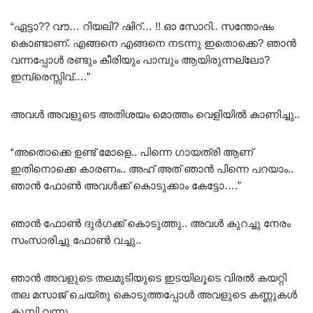
“ഏട്ടാ?? വൗ… റിയലി? ഷിറ്… !! ഓ സോറി.. സന്തോഷം
കൊണ്ടാണ്. എങ്ങനെ എങ്ങനെ നടന്നു ഇതൊക്കെ? ഞാൻ
വന്നപ്പോൾ രണ്ടും കീരിയും പാമ്പും ആയിരുന്നല്ലോ?
ഇമ്പ്രെസ്സിവ്….”
അവൾ അവളുടെ അതിശയം മൊത്തം വെളിയിൽ കാണിച്ചു..
“അതൊക്കെ ഉണ്ട് മോളെ.. പിന്നെ ഗായത്രി ആണ്
ഇതിനൊക്കെ കാരണം.. അഹ് അത് ഞാൻ പിന്നെ പറയാം..
ഞാൻ ഫോൺ അവൾക്ക് കൊടുക്കാം കേട്ടോ….”
ഞാൻ ഫോൺ ദുർഗക്ക് കൊടുത്തു.. അവൾ കുറച്ചു നേരം
സംസാരിച്ചു ഫോൺ വച്ചു..
ഞാൻ അവളുടെ തലമുടിയുടെ ഇടയിലൂടെ വിരൽ കയറ്റി
തല മസാജ് ചെയ്തു കൊടുത്തപ്പോൾ അവളുടെ കണ്ണുകൾ
കൂമ്പി വന്നു..