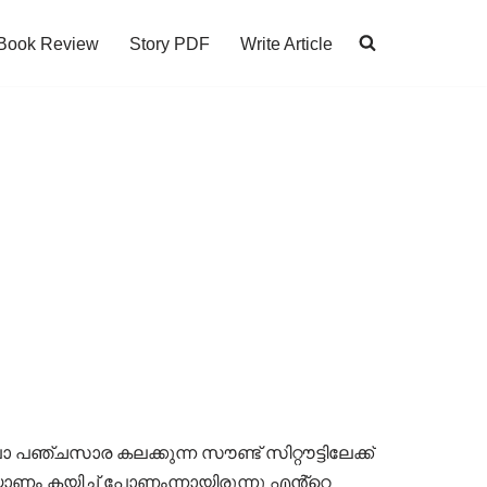
Book Review
Story PDF
Write Article
ോ പഞ്ചസാര കലക്കുന്ന സൗണ്ട് സിറ്റൗട്ടിലേക്ക്
്യാണം കയിച്ച് പോണംന്നായിരുന്നു എൻ്റെ