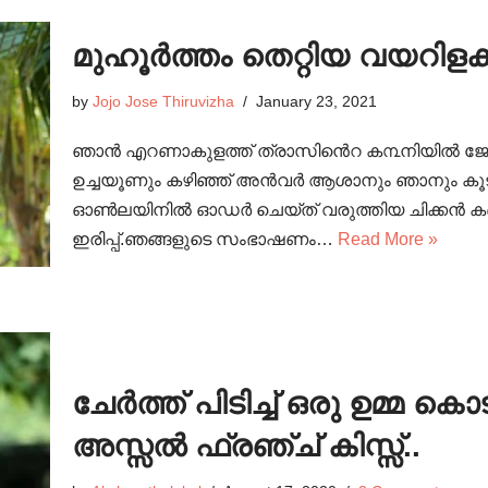
മുഹൂർത്തം തെറ്റിയ വയറിളക്
by
Jojo Jose Thiruvizha
January 23, 2021
ഞാൻ എറണാകുളത്ത് ത്രാസിൻെറ ക൩നിയിൽ ജോ
ഉച്ചയൂണും കഴിഞ്ഞ് അൻവർ ആശാനും ഞാനും കൂടി ഇര
ഓൺലയിനിൽ ഓഡർ ചെയ്ത് വരുത്തിയ ചിക്കൻ കബ്സ
ഇരിപ്പ്.ഞങ്ങളുടെ സംഭാഷണം…
Read More »
ചേർത്ത് പിടിച്ച് ഒരു ഉമ്മ 
അസ്സൽ ഫ്രഞ്ച് കിസ്സ്..