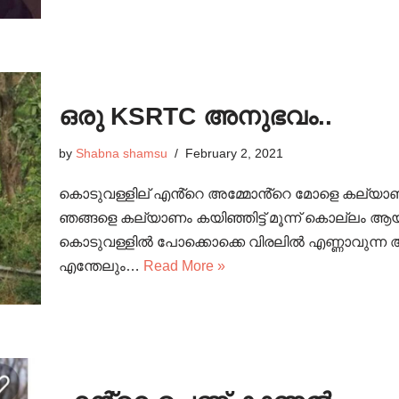
ഒരു KSRTC അനുഭവം..
by
Shabna shamsu
February 2, 2021
കൊടുവള്ളില് എൻ്റെ അമ്മോൻ്റെ മോളെ കല്യാണത്
ഞങ്ങളെ കല്യാണം കയിഞ്ഞിട്ട് മൂന്ന് കൊല്ലം ആയ
കൊടുവള്ളിൽ പോക്കൊക്കെ വിരലിൽ എണ്ണാവുന്ന 
എന്തേലും…
Read More »