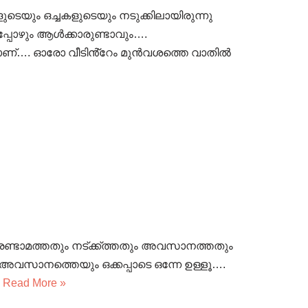
െയും ഒച്ചകളുടെയും നടുക്കിലായിരുന്നു
എപ്പോഴും ആൾക്കാരുണ്ടാവും….
യാണ്…. ഓരോ വീടിൻ്റേം മുൻവശത്തെ വാതിൽ
ം രണ്ടാമത്തതും നട്ക്ക്ത്തതും അവസാനത്തതും
ം അവസാനത്തെയും ഒക്കപ്പാടെ ഒന്നേ ഉള്ളൂ….
…
Read More »