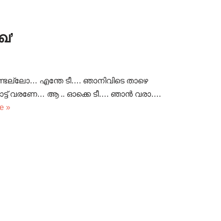
ഖ’
ഉണ്ടല്ലോ… എന്തേ ടീ…. ഞാനിവിടെ താഴെ
്ങോട്ട് വരണേ… ആ .. ഓക്കെ ടീ…. ഞാൻ വരാ….
e »