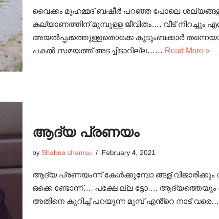
വൈക്കം മുഹമ്മദ് ബഷീർ പറഞ്ഞ പോലെ ശല്യങ്ങളുട
കല്യാണത്തിന് മുമ്പുള്ള ജീവിതം…. വീട് നിറച്ചും 
അയൽപ്പക്കത്തുള്ളതൊക്കെ കുടുംബക്കാർ തന്നെ
പകൽ സമയത്ത് അടച്ചിടാറില്ല……
Read More »
ആദ്യ പ്രണയം
by
Shabna shamsu
February 4, 2021
ആദ്യ പ്രണയംന്ന് കേൾക്കുമ്പോ ങ്ങള് വിജാരിക്കു
ഒക്കെ ണ്ടോന്ന്…. പക്ഷേ ല്ല ട്ടോ…. ആദ്യത്തെയു
അതിനെ കുറിച്ച് പറയുന്ന മുമ്പ് എൻ്റെ നാട് വരെ