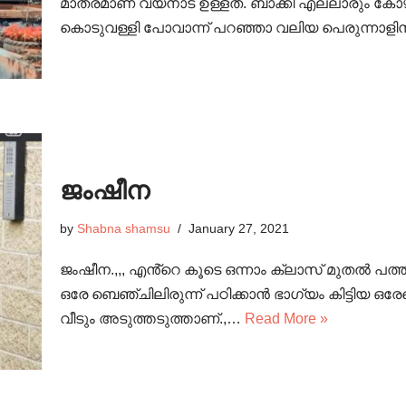
മാത്രമാണ് വയനാട് ഉള്ളത്. ബാക്കി എല്ലാരും കോ
കൊടുവള്ളി പോവാന്ന് പറഞ്ഞാ വലിയ പെരുന്നാള
ജംഷീന
by
Shabna shamsu
January 27, 2021
ജംഷീന.,,, എൻ്റെ കൂടെ ഒന്നാം ക്ലാസ് മുതൽ പത്താ
ഒരേ ബെഞ്ചിലിരുന്ന്‌ പഠിക്കാൻ ഭാഗ്യം കിട്ടിയ
വീടും അടുത്തടുത്താണ്.,…
Read More »