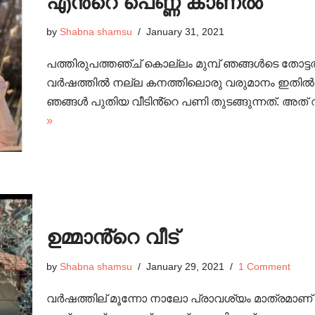
എൻ്റെ പെണ്ണ് കാണൽ
by
Shabna shamsu
January 31, 2021
പത്തിരുപത്തഞ്ച് കൊല്ലം മുമ്പ് ഞങ്ങൾടെ തോട്ടത്
വർഷത്തിൽ നല്ല കനത്തിലൊരു വരുമാനം ഇതിൽ നിന
ഞങ്ങൾ പുതിയ വീടിൻ്റെ പണി തുടങ്ങുന്നത്. അത്
»
ഉമ്മാൻ്റെ വീട്
by
Shabna shamsu
January 29, 2021
1 Comment
വർഷത്തില് മൂന്നോ നാലോ പ്രാവശ്യം മാത്രമാണ് ഞങ്