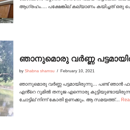
ആഗ്രഹം…. പക്ഷേങ്കില് കല്യാണം കയിച്ചത് ഒരു ച
ഞാനുമൊരു വർണ്ണ പട്ടമായിരു
by
Shabna shamsu
February 10, 2021
ഞാനുമൊരു വർണ്ണ പട്ടമായിരുന്നു… പണ്ട് ഞാൻ ഫാർ
എൻ്റെ റൂമിൽ തനൂജ എന്നൊരു കുട്ടിയുണ്ടായിരുന്നു
ചോട്ടില് നിന്ന് കോതി ഉണക്കും. ആ സമയത്ത്…
Rea