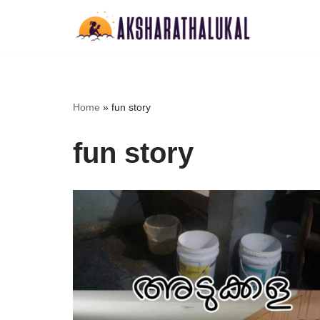
Skip
to
content
Home
»
fun story
fun story