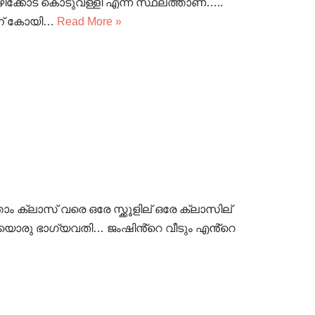
ഴിക്കോട് കൊടുവള്ളി എന്ന സ്ഥലത്താണ്…..
ിന് കോയി…
Read More »
ം ക്ലാസ് വരെ ഒരേ സ്ക്കൂളില് ഒരേ ക്ലാസില്
 ഒരേയൊരു ഭാഗ്യവതി… ജംഷിൻ്റെ വീടും എൻ്റെ