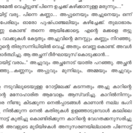
െച്ചിട്ടുണ്ട് പിന്നെ ഉച്ചക്ക് കഴിക്കാനുള്ള മരുന്നും…”
ട്ട് വരൂ.. പിന്നെ കണ്ണാ… അപ്പൂനെയും അച്ചൂനെയും ഒന്ന്
 പേരിലും ഓരോ പുഷ്പാഞ്ജലിയും കഴിച്ചേക്ക്. തുലാഭാരം
ണ്ണ കൊണ്ട് തന്നെ ആയിക്കോട്ടെ. എന്റെ മക്കളെ തട്ടു
ാക്കുകൾ കേട്ടതും അച്ചുവിന്റെ മനസ്സും കണ്ണും നിറഞ്ഞു.
ണന്റെ തിരുസന്നിധിയിൽ വെച്ച്, അതും വെണ്ണ കൊണ്ട്. അവൾ
രാർത്ഥിച്ചു. ആ അച്ഛന് ദീർഘായുസ് കൊടുക്കാൻ…
ോയിട്ട് വരാം..” അച്ചുവും അച്ഛനോട് യാത്ര പറഞ്ഞു. അച്ഛൻ
്ഞു…കണ്ണനും അപ്പുവും മുന്നിലും, അമ്മയും അച്ചുവും
 നടുവിലൂടെയുള്ള റോട്ടിലേക്ക് കടന്നതും അച്ചു കാറിന്റെ
ടിന്റെ മനോഹാരിത ആവോളം ആസ്വദിച്ചു. കാറിൽനിന്നും
െ നീണ്ടു കിടക്കുന്ന നെൽപ്പാടങ്ങൾ കാണാൻ നല്ല ഭംഗി
ഞ്ഞു നിൽക്കുന്ന നെൽ കതിരുകൾ ഉളഞ്ഞാടുമ്പോൾ കടലിലെ
ട് കുതിച്ചു കൊണ്ടിരിക്കുന്ന കാറിന്റെ വേഗതക്കനുസരിച്ചു
 കാറ്റിൽ അവളുടെ മുടിയിഴകൾ അനുസരണയില്ലാതെ പിന്നോട്ട്