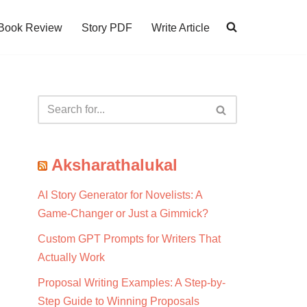
Book Review
Story PDF
Write Article
Aksharathalukal
AI Story Generator for Novelists: A
Game-Changer or Just a Gimmick?
Custom GPT Prompts for Writers That
Actually Work
Proposal Writing Examples: A Step-by-
Step Guide to Winning Proposals