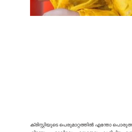
ക്രിസ്റ്റിയുടെ പെരുമാറ്റത്തിൽ എന്തോ പൊരുത്