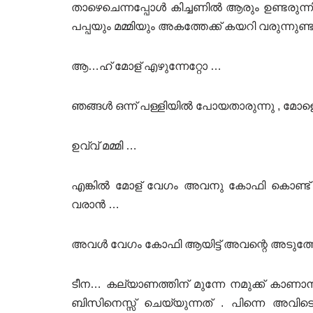
താഴെചെന്നപ്പോൾ കിച്ചണിൽ ആരും ഉണ്ടരുന്നില്
പപ്പയും മമ്മിയും അകത്തേക്ക് കയറി വരുന്നുണ്ടാ
ആ…ഹ് മോള് എഴുന്നേറ്റോ …
ഞങ്ങൾ ഒന്ന് പള്ളിയിൽ പോയതാരുന്നു , മോ
ഉവ്വ് മമ്മി …
എങ്കിൽ മോള് വേഗം അവനു കോഫി കൊണ്ട് ക
വരാൻ …
അവൾ വേഗം കോഫി ആയിട്ട് അവന്റെ അടുത്തേക
ടീന… കല്യാണത്തിന് മുന്നേ നമുക്ക് കാണാ
ബിസിനെസ്സ് ചെയ്യുന്നത് . പിന്നെ അവി