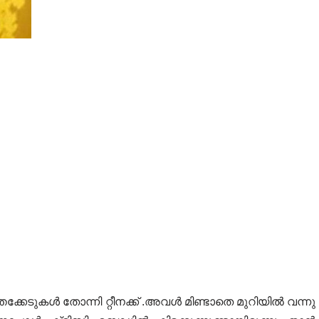
തക്കേടുകൾ തോന്നി റ്റീനക്ക് .അവൾ മിണ്ടാതെ മുറിയിൽ വന്നു