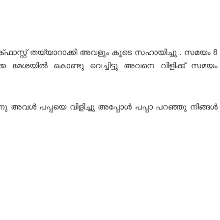
രേക്ഫാസ്റ്റ് തയ്യാറാക്കി അവളും കൂടെ സഹായിച്ചു . സമയം 8
 മേശയിൽ കൊണ്ടു വെച്ചിട്ടു അവനെ വിളിക്ക് സമയം
നു അവൾ പപ്പയെ വിളിച്ചു അപ്പോൾ പപ്പാ പറഞ്ഞു നിങ്ങൾ