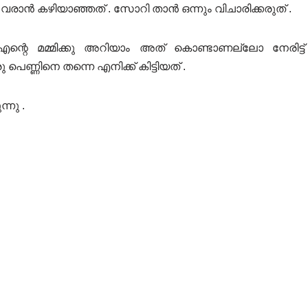
രാൻ കഴിയാഞ്ഞത് . സോറി താൻ ഒന്നും വിചാരിക്കരുത് .
 എന്റെ മമ്മിക്കു അറിയാം അത് കൊണ്ടാണല്ലോ നേരിട്ട്
െണ്ണിനെ തന്നെ എനിക്ക് കിട്ടിയത് .
്നു .