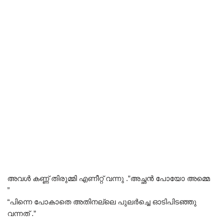
അവൾ കണ്ണ് തിരുമ്മി എണീറ്റ് വന്നു .”അച്ഛൻ പോയോ അമ്മെ
”
“പിന്നെ പോകാതെ അതിനല്ലെ പുലർച്ചെ ഓടിപിടഞ്ഞു
വന്നത് .”