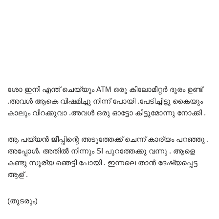
ശോ ഇനി എന്ത് ചെയ്യും ATM ഒരു കിലോമീറ്റർ ദൂരം ഉണ്ട്
.അവൾ ആകെ വിഷമിച്ചു നിന്ന് പോയി .പേടിച്ചിട്ടു കൈയും
കാലും വിറക്കുവാ .അവൾ ഒരു ഓട്ടോ കിട്ടുമോന്നു നോക്കി .
ആ പയ്യൻ ജീപ്പിന്റെ അടുത്തേക്ക് ചെന്ന് കാര്യം പറഞ്ഞു .
അപ്പോൾ. അതിൽ നിന്നും SI പുറത്തേക്കു വന്നു . ആളെ
കണ്ടു സൂര്യ ഞെട്ടി പോയി . ഇന്നലെ താൻ ദേഷ്യപ്പെട്ട
ആള് .
(തുടരും)