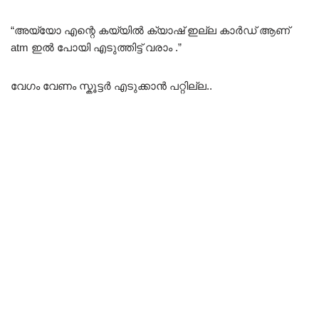
“അയ്യോ എന്റെ കയ്യിൽ ക്യാഷ് ഇല്ല കാർഡ് ആണ്
atm ഇൽ പോയി എടുത്തിട്ട് വരാം .”
വേഗം വേണം സ്കൂട്ടർ എടുക്കാൻ പറ്റില്ല..