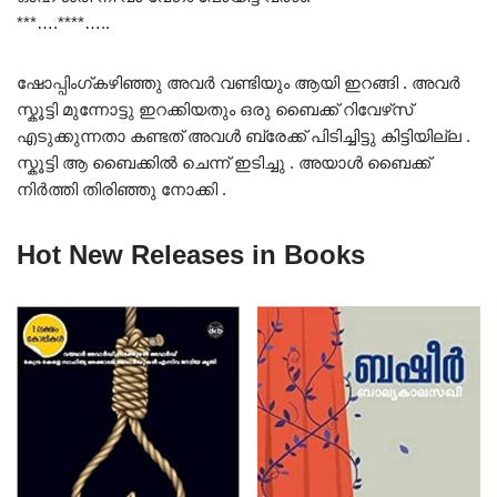
***….****…..
ഷോപ്പിംഗ്കഴിഞ്ഞു അവർ വണ്ടിയും ആയി ഇറങ്ങി . അവർ
സ്കൂട്ടി മുന്നോട്ടു ഇറക്കിയതും ഒരു ബൈക്ക് റിവേഴ്‌സ്
എടുക്കുന്നതാ കണ്ടത് അവൾ ബ്രേക്ക് പിടിച്ചിട്ടു കിട്ടിയില്ല .
സ്കൂട്ടി ആ ബൈക്കിൽ ചെന്ന് ഇടിച്ചു . അയാൾ ബൈക്ക്
നിർത്തി തിരിഞ്ഞു നോക്കി .
Hot New Releases in Books