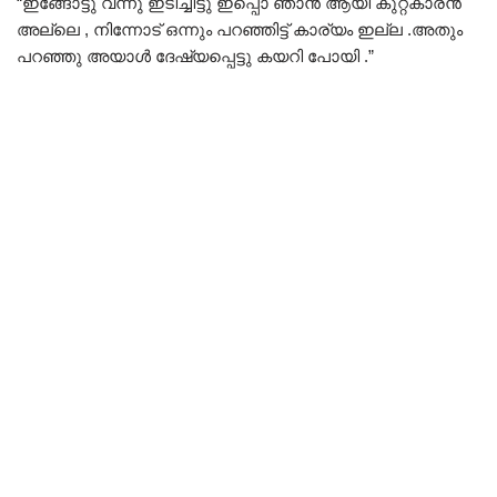
“ഇങ്ങോട്ടു വന്നു ഇടിച്ചിട്ടു ഇപ്പൊ ഞാൻ ആയി കുറ്റകാരൻ
അല്ലെ , നിന്നോട് ഒന്നും പറഞ്ഞിട്ട് കാര്യം ഇല്ല .അതും
പറഞ്ഞു അയാൾ ദേഷ്യപ്പെട്ടു കയറി പോയി .”