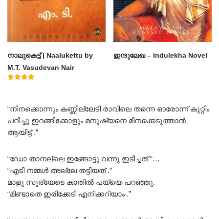
നാലുകെട്ട് | Naalukettu by
ഇന്ദുലേഖ – Indulekha Novel
M.T. Vasudevan Nair
Rated
5.00
out of 5
“നിനക്കൊന്നും കണ്ണില്ലേടി രാവിലെ തന്നെ ഓരോന്ന് കുറ്റിം
പറിച്ചു ഇറങ്ങിക്കോളും മനുഷ്യനെ മിനക്കെടുത്താൻ
ആയിട്ട് .”
“ഡോ താനല്ലെ ഇങ്ങോട്ടു വന്നു ഇടിച്ചത് “…
“എടി നമ്മൾ അല്ലേ തട്ടിയത് .”
മാളു സൂര്യേടെ കാതിൽ പയ്യെ പറഞ്ഞു.
“മിണ്ടാതെ ഇരിക്കേടി എനിക്കറിയാം .”