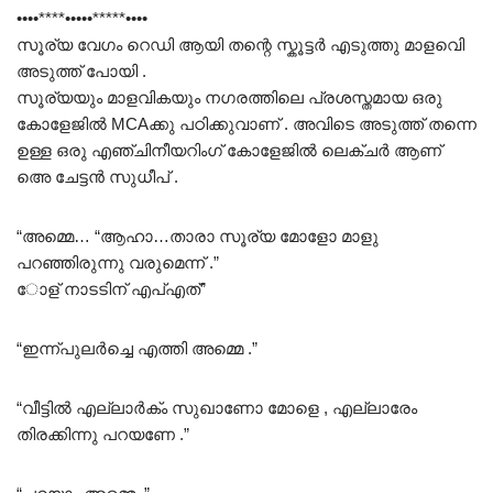
••••****•••••*****••••
സൂര്യ വേഗം റെഡി ആയി തന്റെ സ്കൂട്ടർ എടുത്തു മാളവിെ
അടുത്ത് പോയി .
സൂര്യയും മാളവികയും നഗരത്തിലെ പ്രശസ്തമായ ഒരു
കോളേജിൽ MCAക്കു പഠിക്കുവാണ് . അവിടെ അടുത്ത് തന്നെ
ഉള്ള ഒരു എഞ്ചിനീയറിംഗ് കോളേജിൽ ലെക്ചർ ആണ്
അെ ചേട്ടൻ സുധീപ് .
“അമ്മെ… “ആഹാ…താരാ സൂര്യ മോളോ മാളു
പറഞ്ഞിരുന്നു വരുമെന്ന് .”
ോള് നാടടിന് എപ്എത്”
“ഇന്ന്പുലർച്ചെ എത്തി അമ്മെ .”
“വീട്ടിൽ എല്ലാർക്ം സുഖാണോ മോളെ , എല്ലാരേം
തിരക്കിന്നു പറയണേ .”