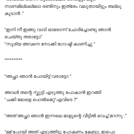
നാണമില്ലല്ലോ രണ്ടിനും ഇത്രേം വലുതായിട്ടും തല്ലു
കൂടാൻ .”
“ഇനി നീ ഇങ്ങു വാടി ഓരോന്ന് ചോദിച്ചോണ്ടു ഞാൻ
ചെയ്തു തരാട്ടോ”
“സൂര്യ അവനെ നോക്കി ഗോഷ്ടി കാണിച്ചു ”
**********
“അച്ഛാ ഞാൻ പോയിട്ട് വരാട്ടോ ”
അവൾ തന്റെ സ്കൂട്ടി എടുത്തു പോകാൻ ഇറങ്ങി
“ചക്കി മോളെ ഹെൽമെറ്റ് എവിടെ ?”
“അത് അച്ഛാ ഞാൻ ഇന്നലെ മാളൂന്റെ വീട്ടിൽ വെച്ച് മറന്നു .”
“മമ് പോയി അത് എടുത്തിട്ടു പോകണം കേട്ടോ, ഇപ്പൊ