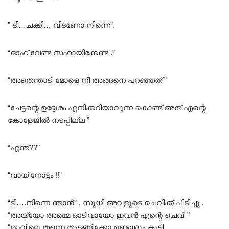
” ടീ…ചക്കി… വിടണോ നിന്നെ”.
“ഓഹ് വേണ്ട സഹായിക്കേണ്ട .”
“അതെന്താടി മോളെ നീ അങ്ങനെ പറഞ്ഞത് ”
“ചേട്ടന്റെ ഉദ്ദേശം എനിക്കറിയാവുന്ന കൊണ്ട് അത് എന്റെ
കോളേജിൽ നടപ്പില്ല ”
“എന്ത്??”
“വായിനോട്ടം !!”
“ടീ….നിന്നെ ഞാൻ” , സുധി അവളുടെ ചെവിക്ക് പിടിച്ചു .
“അയ്യോ അമ്മെ ഓടിവായോ ഇവൻ എന്റെ ചെവി ”
“രാവിലെ തന്നെ തുടങ്ങിക്കോ രണ്ടാളും കൂടി