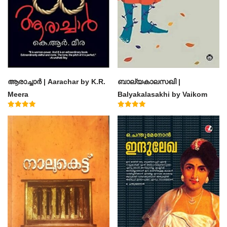
ആരാച്ചാര്‍ | Aarachar by K.R.
ബാല്യകാലസഖി |
Meera
Balyakalasakhi by Vaikom
Muhammad Basheer
Rated
Rated
4.50
4.60
out of 5
out of 5