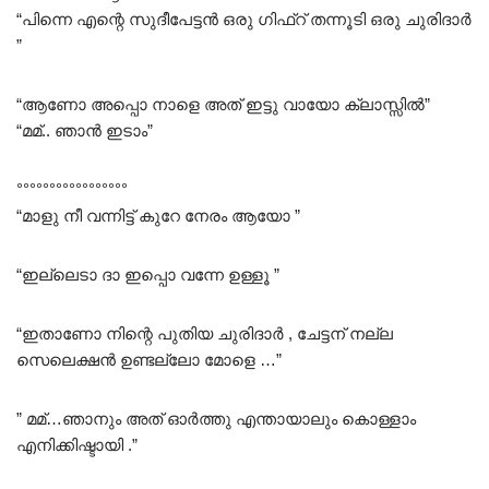
“പിന്നെ എന്റെ സുദീപേട്ടൻ ഒരു ഗിഫ്റ് തന്നൂടി ഒരു ചുരിദാർ
”
“ആണോ അപ്പൊ നാളെ അത് ഇട്ടു വായോ ക്ലാസ്സിൽ”
“മമ്.. ഞാൻ ഇടാം”
°°°°°°°°°°°°°°°°°
“മാളു നീ വന്നിട്ട് കുറേ നേരം ആയോ ”
“ഇല്ലെടാ ദാ ഇപ്പൊ വന്നേ ഉള്ളൂ ”
“ഇതാണോ നിന്റെ പുതിയ ചുരിദാർ , ചേട്ടന് നല്ല
സെലെക്ഷൻ ഉണ്ടല്ലോ മോളെ …”
” മമ്…ഞാനും അത് ഓർത്തു എന്തായാലും കൊള്ളാം
എനിക്കിഷ്ടായി .”