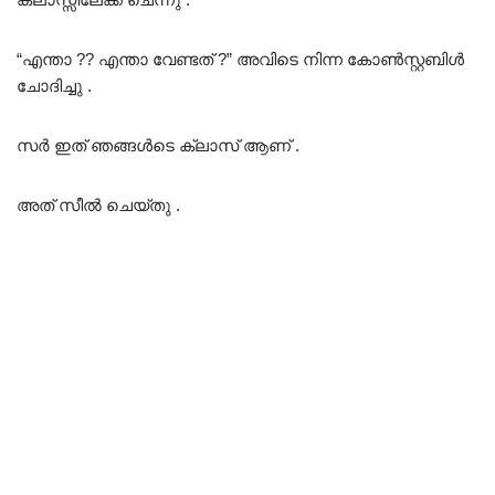
“എന്താ ?? എന്താ വേണ്ടത് ?” അവിടെ നിന്ന കോൺസ്റ്റബിൾ
ചോദിച്ചു .
സർ ഇത് ഞങ്ങൾടെ ക്ലാസ് ആണ് .
അത് സീൽ ചെയ്തു .