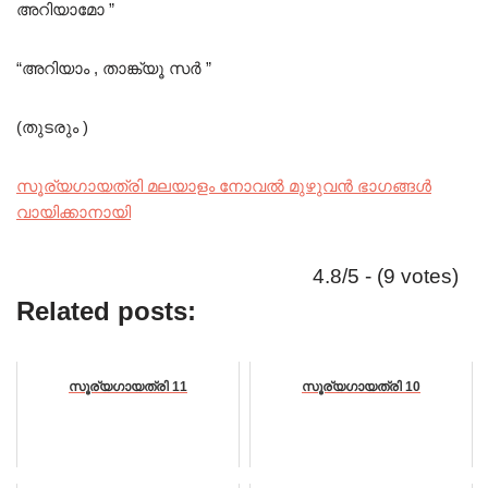
അറിയാമോ ”
“അറിയാം , താങ്ക്യൂ സർ ”
(തുടരും )
സൂര്യഗായത്രി മലയാളം നോവൽ മുഴുവൻ ഭാഗങ്ങൾ
വായിക്കാനായി
4.8/5 - (9 votes)
Related posts:
സൂര്യഗായത്രി 11
സൂര്യഗായത്രി 10