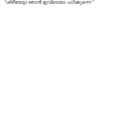
“ശ്രീയേട്ടാ ഞാൻ ഇവിടെയാ പഠിക്കുന്നെ ”