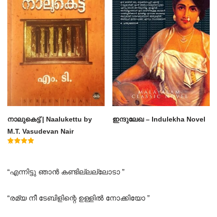
നാലുകെട്ട് | Naalukettu by
ഇന്ദുലേഖ – Indulekha Novel
M.T. Vasudevan Nair
Rated
5.00
out of 5
“എന്നിട്ടു ഞാൻ കണ്ടില്ലല്ലോടാ ”
“രമ്യ നീ ടേബിളിന്റെ ഉള്ളിൽ നോക്കിയോ ”