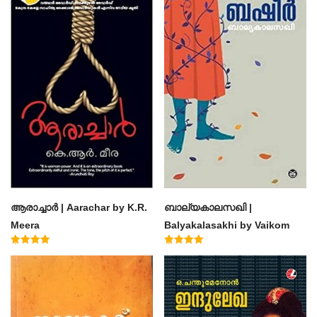
ആരാച്ചാര്‍ | Aarachar by K.R.
ബാല്യകാലസഖി |
Meera
Balyakalasakhi by Vaikom
Muhammad Basheer
Rated
Rated
4.50
4.60
out of 5
out of 5