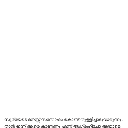
സൂര്യേടെ മനസ്സ് സന്തോഷം കൊണ്ട് തുള്ളിച്ചാടുവാരുന്നു .
താൻ ഇന്ന് ആരെ കാണണം എന്ന് ആഗ്രഹിച്ചോ അയാളെ