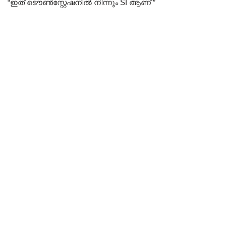
“ഇത് ടൌൺസ്റ്റേഷനിൽ നിന്നും SI ആണ് ”