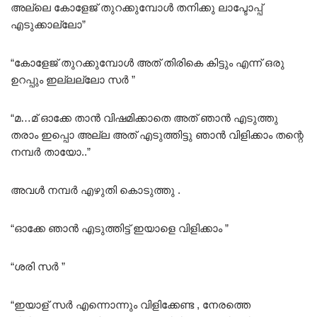
അല്ലെ കോളേജ് തുറക്കുമ്പോൾ തനിക്കു ലാപ്ടോപ്പ്
എടുക്കാല്ലോ”
“കോളേജ് തുറക്കുമ്പോൾ അത് തിരികെ കിട്ടും എന്ന് ഒരു
ഉറപ്പും ഇല്ലല്ലോ സർ ”
“മ…മ് ഓക്കേ താൻ വിഷമിക്കാതെ അത് ഞാൻ എടുത്തു
തരാം ഇപ്പൊ അല്ല അത് എടുത്തിട്ടു ഞാൻ വിളിക്കാം തന്റെ
നമ്പർ ￰തായോ..”
അവൾ നമ്പർ എഴുതി കൊടുത്തു .
“ഓക്കേ ഞാൻ എടുത്തിട്ട് ഇയാളെ വിളിക്കാം ”
“ശരി സർ ”
“ഇയാള് സർ എന്നൊന്നും വിളിക്കേണ്ട , നേരത്തെ