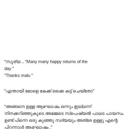
“സൂര്യ .. “Many many happy returns of the
day ”
“Thanks malu ”
“എന്തായി മോളെ കേക്ക് ഒക്കെ കട്ട് ചെയ്തോ”
“അങ്ങനെ ഉള്ള ആഘോഷം ഒന്നും ഇല്ലന്ന്
നിനക്കറിഞ്ഞുകൂടെ അമ്മേടെ സ്പെഷ്യൽ പാലട പായസം
ഉണ്ട് പിന്നെ ഒരു കുഞ്ഞു സദ്യയും അത്രേ ഉള്ളു എന്റെ
പിറന്നാൾ ആഘോഷം .”