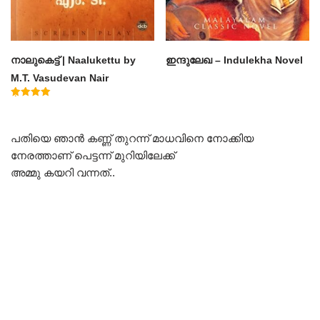
നാലുകെട്ട് | Naalukettu by
ഇന്ദുലേഖ – Indulekha Novel
M.T. Vasudevan Nair
Rated
5.00
out of 5
പതിയെ ഞാൻ കണ്ണ് തുറന്ന് മാധവിനെ നോക്കിയ
നേരത്താണ് പെട്ടന്ന് മുറിയിലേക്ക്
അമ്മു കയറി വന്നത്..