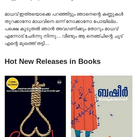
മാധവ് ഇത്രയൊക്കെ പറഞ്ഞിട്ടും ഞാനെന്റെ കണ്ണുകൾ
തുറക്കാനോ മാധവിനെ ഒന്ന് നോക്കാനോ പോയില്ല..
പക്ഷെ കൂടുതൽ ഞാൻ അവഗണിക്കും തോറും മാധവ്
എന്നോട് ചേർന്നു നിന്നു… വീണ്ടും ആ നെഞ്ചിന്റെ ചൂട്
എന്റെ മുഖത്ത് തട്ടി…
Hot New Releases in Books