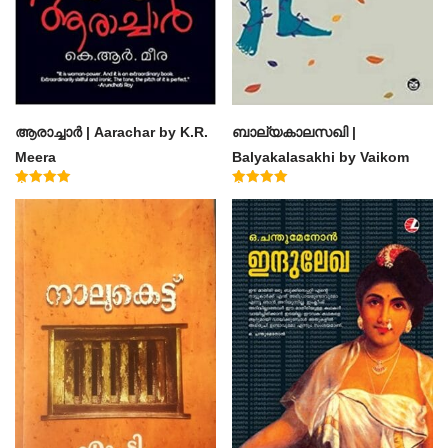
ആരാച്ചാര്‍ | Aarachar by K.R.
ബാല്യകാലസഖി |
Meera
Balyakalasakhi by Vaikom
Muhammad Basheer
Rated
Rated
4.50
4.60
out of 5
out of 5