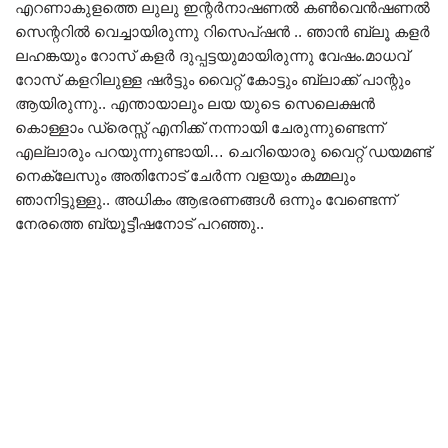
എറണാകുളത്തെ ലുലു ഇന്റർനാഷണൽ കൺവെൻഷണൽ
സെന്ററിൽ വെച്ചായിരുന്നു റിസെപ്ഷൻ .. ഞാൻ ബ്ലൂ കളർ
ലഹങ്കയും റോസ് കളർ ദുപ്പട്ടയുമായിരുന്നു വേഷം.മാധവ്
റോസ് കളറിലുള്ള ഷർട്ടും വൈറ്റ് കോട്ടും ബ്ലാക്ക് പാന്റും
ആയിരുന്നു.. എന്തായാലും ലയ യുടെ സെലെക്ഷൻ
കൊള്ളാം ഡ്രെസ്സ് എനിക്ക് നന്നായി ചേരുന്നുണ്ടെന്ന്
എല്ലാരും പറയുന്നുണ്ടായി… ചെറിയൊരു വൈറ്റ് ഡയമണ്ട്
നെക്‌ലേസും അതിനോട് ചേർന്ന വളയും കമ്മലും
ഞാനിട്ടുള്ളു.. അധികം ആഭരണങ്ങൾ ഒന്നും വേണ്ടെന്ന്
നേരത്തെ ബ്യൂട്ടീഷനോട് പറഞ്ഞു..