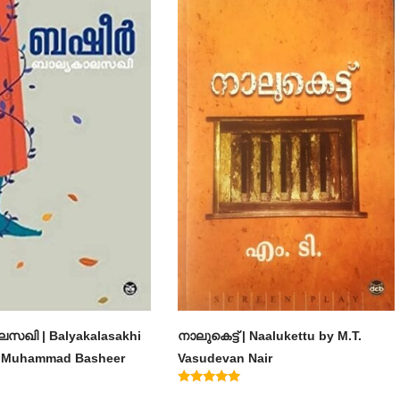
സഖി | Balyakalasakhi
നാലുകെട്ട് | Naalukettu by M.T.
m Muhammad Basheer
Vasudevan Nair
Rated