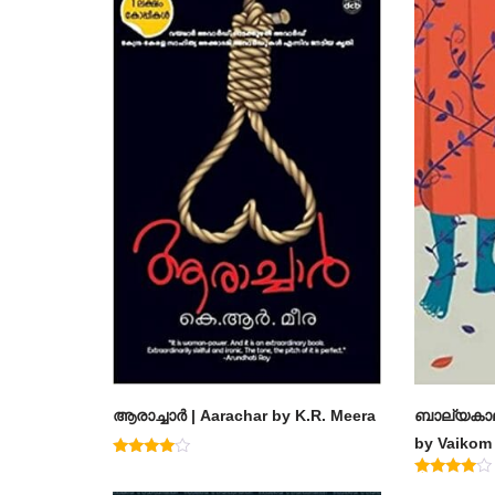
ആരാച്ചാര്‍ | Aarachar by K.R. Meera
ബാല്യകാല
by Vaiko
Rated
4.50
Rated