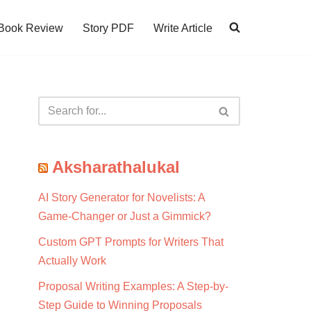
Book Review
Story PDF
Write Article
Aksharathalukal
AI Story Generator for Novelists: A
Game-Changer or Just a Gimmick?
Custom GPT Prompts for Writers That
Actually Work
Proposal Writing Examples: A Step-by-
Step Guide to Winning Proposals