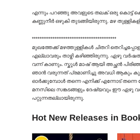
എന്നും പറഞ്ഞു അവളുടെ തലക് ഒരു കൊട്ട് 
കണ്ണുനീർ ഒഴുകി തുടങ്ങിയിരുന്നു. മഴ തുള്ളികള
*********************************************
മുഖത്തേക്ക് മഴത്തുള്ളികൾ ചിതറി തെറിച്ചപ
എല്ലാവരും താഴ്തി കഴിഞ്ഞിരുന്നു. ഏഴു വർഷത
വന്ന് കാണും. സ്കൂൾ മാഷ് ആയി അച്ഛൻ പിരിഞ്
ഞാൻ വരുന്നത് പ്രമാണിച്ചു അവധി ആകും കുട്
ഓർക്കുമ്പോൾ തന്നെ എനിക്ക് എന്നോട് തന്ന
മനസിലെ സങ്കടങ്ങളും ദേഷ്യവും ഈ ഏഴു വ
പറ്റുന്നതല്ലായിരുന്നു.
Hot New Releases in Boo