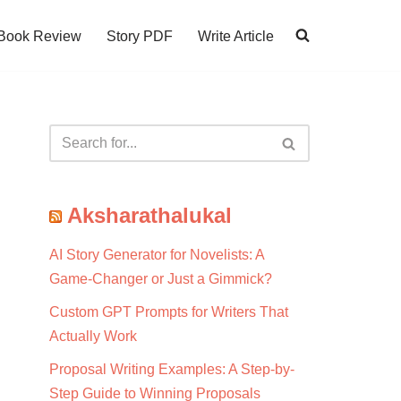
Book Review
Story PDF
Write Article
Aksharathalukal
AI Story Generator for Novelists: A
Game-Changer or Just a Gimmick?
Custom GPT Prompts for Writers That
Actually Work
Proposal Writing Examples: A Step-by-
Step Guide to Winning Proposals