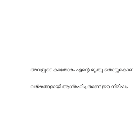
അവളുടെ കാതോരം എന്റെ മൂക്കു തൊട്ടുകൊണ്ട്
വര്ഷങ്ങളായി ആഗ്രഹിച്ചതാണ് ഈ നിമിഷം