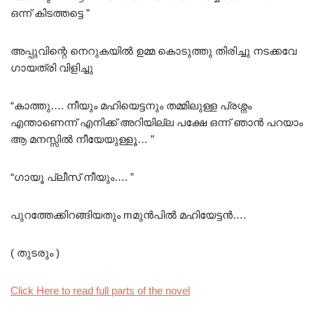
ഒന്ന് കിടത്തട്ടെ ”
അപ്പുവിന്റെ നെറുകയിൽ
ഉമ്മ
കൊടുത്തു തിരിച്ചു നടക്കവേ
ഗായത്രി വിളിച്ചു
“കാത്തു…. നീയും മഹിയെട്ടനും തമ്മിലുള്ള പ്രശ്നം
എന്താണെന്ന് എനിക്ക് അറിയില്ല പക്ഷേ ഒന്ന് ഞാൻ പറയാം
ആ മനസ്സിൽ നീയേയുള്ളൂ… ”
“ഗായൂ പ്ലീസ് നീയും…. ”
പുറത്തേക്കിറങ്ങിയതും mമുൻപിൽ മഹിയേട്ടൻ….
( തുടരും )
Click Here to read full parts of the novel