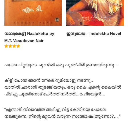
നാലുകെട്ട് | Naalukettu by
ഇന്ദുലേഖ – Indulekha Novel
M.T. Vasudevan Nair
Rated
5.00
out of 5
പക്ഷേ ചിറ്റയുടെ ചുണ്ടിൽ ഒരു പുഞ്ചിരി ഉണ്ടായിരുന്നു…
കിളി പോയ ഞാൻ നേരെ റൂമിലോട്ടു നടന്നു..
വാതിൽ ചാരാൻ തുടങ്ങിയതും, ഒരു കൈ എന്റെ കൈയിൽ
പിടിച്ചു ചുമരിനോട് ചേർത്ത് നിർത്തി.. മഹിയേട്ടൻ…
“എന്താടി നിലാവത്ത് അഴിച്ചു വിട്ട കോഴിയെ പോലെ
നടക്കുന്നെ, നിന്റെ മറ്റവൻ വരുന്ന സന്തോഷം ആണോ?… ”