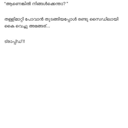
“ആണെങ്കിൽ നിങ്ങൾക്കെന്താ? ”
തള്ളിമാറ്റി പോവാൻ തുടങ്ങിയപ്പോൾ രണ്ടു സൈഡിലായി
കൈ വെച്ചു അങ്ങേര്…
ട്രാപ്പ്ഡ് !!