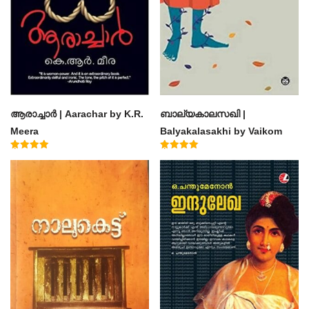
ആരാച്ചാര്‍ | Aarachar by K.R.
ബാല്യകാലസഖി |
Meera
Balyakalasakhi by Vaikom
Muhammad Basheer
Rated
Rated
4.50
4.60
out of 5
out of 5