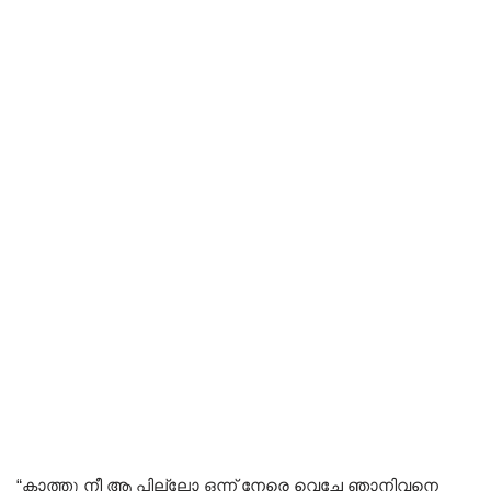
“കാത്തു നീ ആ പില്ലോ ഒന്ന് നേരെ വെച്ചേ ഞാനിവനെ