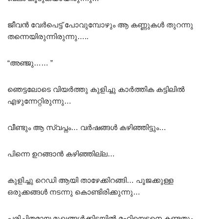
ജീവൻ വേർപെട്ട് പോവുമ്പോഴും ആ കണ്ണുകൾ തുറന്നു
തന്നെയിരുന്നിരുന്നു…..
“അഞ്ജു…… ”
ഞെട്ടലോടെ വിയർത്തു കുളിച്ചു കാർത്തിക കട്ടിലിൽ
എഴുന്നേറ്റിരുന്നു…
വീണ്ടും ആ സ്വപ്നം… വർഷങ്ങൾ കഴിഞ്ഞിട്ടും…
പിന്നെ ഉറങ്ങാൻ കഴിഞ്ഞില്ല…
കുളിച്ചു റെഡി ആയി താഴേക്കിറങ്ങി… പൂജക്കുള്ള
ഒരുക്കങ്ങൾ നടന്നു കൊണ്ടിരിക്കുന്നു…
പരിചിതമായ മുഖങ്ങൾക്കിടയിൽ മഹിയെട്ടനെ കണ്ടതും