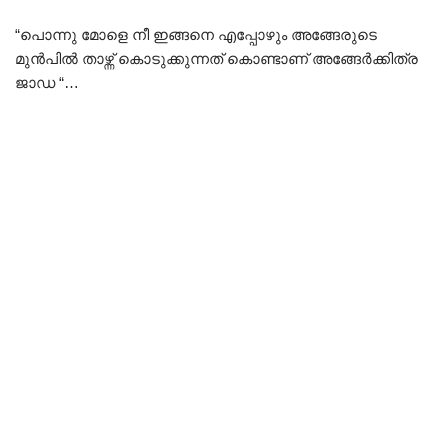
“പൊന്നു മോളെ നീ ഇങ്ങനെ എപ്പോഴും അങ്ങേരുടെ
മുൻപിൽ താഴ്ന്ന് കൊടുക്കുന്നത് കൊണ്ടാണ് അങ്ങേർക്കിത്ര
ജാഡ “…