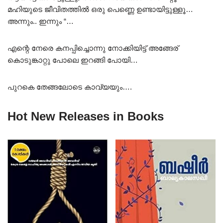
മഹിയുടെ ജീവിതത്തിൽ ഒരു പെണ്ണെ ഉണ്ടായിട്ടുള്ളൂ…
അന്നും.. ഇന്നും “…
എന്റെ നേരെ കനപ്പിച്ചൊന്നു നോക്കിയിട്ട് അങ്ങേര്
കൊടുങ്കാറ്റു പോലെ ഇറങ്ങി പോയി…
പുറകെ തേങ്ങലോടെ കാവ്യയും….
Hot New Releases in Books