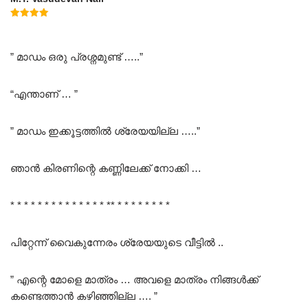
Rated
5.00
out of 5
” മാഡം ഒരു പ്രശ്നമുണ്ട് …..”
“എന്താണ് … ”
” മാഡം ഇക്കൂട്ടത്തിൽ ശ്രേയയില്ല …..”
ഞാൻ കിരണിന്റെ കണ്ണിലേക്ക് നോക്കി …
* * * * * * * * * * * * * * ** * * * * * * * *
പിറ്റേന്ന് വൈകുന്നേരം ശ്രേയയുടെ വീട്ടിൽ ..
” എന്റെ മോളെ മാത്രം … അവളെ മാത്രം നിങ്ങൾക്ക്
കണ്ടെത്താൻ കഴിഞ്ഞില്ല …. ”