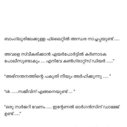
ബാംഗ്ലൂരിലേക്കുള്ള ഫ്ലൈറ്റിൽ അന്ധര നാച്ചപ്പയുണ്ട് ….
അവളെ സ്വീകരിക്കാൻ എയർപോർട്ടിൽ കർണാടക
പോലീസുണ്ടാകും … എനിവേ കൺഗ്രാറ്റ്സ് ഡിയർ …..”
“അഭിനന്തനത്തിന്റെ പകുതി നീയും അർഹിക്കുന്നു …. ”
“ok …..സജീവിന് എങ്ങനെയുണ്ട് … ”
“ഒരു സർജറി വേണം …. ഇന്റേണൽ ഓർഗൻസിന് ഡാമേജ്
ഉണ്ട് ….”