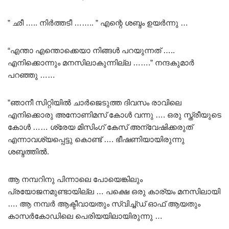
” ഛീ ….. നിർത്തടീ …….. ” എന്റെ ശബ്ദം ഉയർന്നു …
“എന്താ എന്തൊക്കെയാ നിങ്ങൾ പറയുന്നത് …..
എനിക്കൊന്നും മനസിലാകുന്നില്ല …….” നന്ദകുമാർ
പറഞ്ഞു ……
”ഞാനീ സിറ്റിയിൽ ചാർജെടുത്ത ദിവസം രാവിലെ
എനിക്കൊരു അനോണിമസ് കോൾ വന്നു …. ഒരു സ്ത്രീയുടെ
കോൾ …… ശ്രേയ മിസിംഗ് കേസ് അന്വേഷിക്കരുത്
എന്നാവശ്യപ്പെട്ടു കൊണ്ട് …. ഭീഷണിയായിരുന്നു
ശബ്ദത്തിൽ.
ആ നമ്പറിനു പിന്നാലെ പോയെങ്കിലും
പ്രയോജനമുണ്ടായില്ല … പക്ഷെ ഒരു കാര്യം മനസിലായി
…. ആ നമ്പർ ആക്ടീവായതും സ്വിച്ച്ഡ് ഓഫ് ആയതും
കാസർകോഡിലെ പെരിയയിലായിരുന്നു …