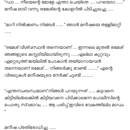
“ഡാ … നീയെന്റെ മോളേ എന്താ ചെയ്തെ …. പറയെടാ …..”
മനീഷ ഓടി വന്നു രമേശിന്റെ കോളറിൽ പിടിച്ചുലച്ചു ….
“മാറി നിൽക്കണം നിങ്ങൾ ….. ” ഞാൻ മനീഷയെ തള്ളിമാറ്റി
…..
”രമേശ് വിശ്വസ്ഥൻ തന്നെയാണ് … ഇന്നലെ മുതൽ രമേശ്
ഞങ്ങളുടെ കസ്റ്റടിയിലായിരുന്നു …..എല്ലാ കുറ്റവും
ഏറ്റെടുത്ത് ജയിലിൽ പോകാൻ തയ്യാറായവൻ
തന്നെയാണ് രമേശ് … നിങ്ങൾക്കു വേണ്ടി …….” എന്റെ
വിരലുകൾ മനീഷയുടെ നേർക്ക് ചൂണ്ടി ……..
“എന്തസംബന്ധമാണ് നിങ്ങൾ പറയുന്നത് ….. കട്ടവനെ
കിട്ടിയില്ലെങ്കിൽ കിട്ടിയവനെ പിടിക്കാമെന്ന പോലീസിന്റെ
പൊതു സ്വഭാവം …. ആ പരിപ്പ് ഇവിടെ വേകത്തില്ല മാഡം
”
മനീഷ പ്രതിരോധിച്ചു …..