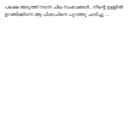
പക്ഷെ അടുത്ത് നടന്ന ചില സംഭവങ്ങൾ , നിന്റെ ഉള്ളിൽ
ഉറങ്ങിക്കിടന്ന ആ പിശാചിനെ പുറത്തു ചാടിച്ചു …