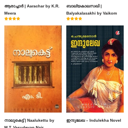
ആരാച്ചാര്‍ | Aarachar by K.R.
ബാല്യകാലസഖി |
Meera
Balyakalasakhi by Vaikom
Muhammad Basheer
Rated
Rated
4.50
4.60
out of 5
out of 5
നാലുകെട്ട് | Naalukettu by
ഇന്ദുലേഖ – Indulekha Novel
M.T. Vasudevan Nair