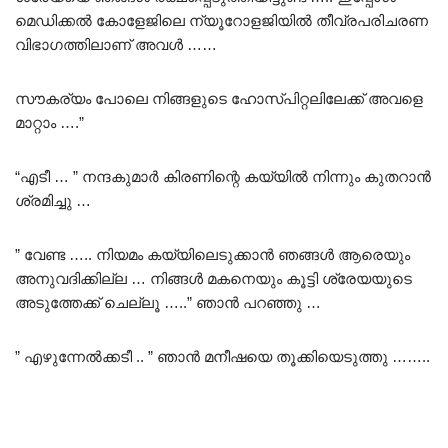
മെഡിക്കൽ കോളേജിലെ ന്യൂറോളജിയിൽ തീവ്രപരിചരണ
വിഭാഗത്തിലാണ് അവൾ ……
സൗകര്യം പോലെ നിങ്ങളുടെ ഹോസ്‌പിറ്റലിലേക്ക് അവളെ
മാറ്റാം ….”
“എടീ … ” നന്ദകുമാർ കിരണിന്റെ കയ്യിൽ നിന്നും കുതറാൻ
ശ്രമിച്ചു …
” വേണ്ട ….. നിയമം കയ്യിലെടുക്കാൻ ഞങ്ങൾ ആരെയും
അനുവദിക്കില്ല … നിങ്ങൾ മകനെയും കൂട്ടി ശ്രേയയുടെ
അടുത്തേക്ക് ചെല്ലൂ …..” ഞാൻ പറഞ്ഞു …
” എഴുന്നേൽക്കടീ .. ” ഞാൻ മനീഷയെ തൂക്കിയെടുത്തു ……..