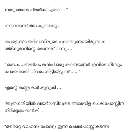
ഇതു ഞാൻ പ്രതീക്ഷിച്ചതാ … ”
ഷാനവാസ് തല കുടഞ്ഞു ..
പെട്ടെന്ന് വയർലസിലൂടെ പുറത്തുണ്ടായിരുന്ന SI
ശ്രീകുമാറിന്റെ മെസേജ് വന്നു …
” മാഡം .. അൽപം മുൻപ് ഒരു കണ്ടെയ്നർ ഇവിടെ നിന്നും
പോയതായി വിവരം കിട്ടിയിട്ടുണ്ട് ….. ”
എന്റെ കണ്ണുകൾ കുറുകി …
ദ്രുതഗതിയിൽ വയർലസിലൂടെ അമരവിള ചെക് പോസ്റ്റിന്
നിർദ്ദേശം നൽകി ..
“ഒരൊറ്റ വാഹനം പോലും ഇന്ന് ചെക്പോസ്റ്റ് കടന്നു