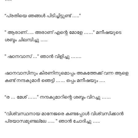
“പ്രതിയെ ഞങ്ങൾ പിടിച്ചിട്ടുണ്ട് …..”
” ആരാണ്….. അരാണ് എന്റെ മോളേ ……” മനീഷയുടെ
ശബ്ദം ചിലമ്പിച്ചു …..
” ഷാനവാസ് …” ഞാൻ വിളിച്ചു …….
ഷാനവാസിനും കിരണിനുമൊപ്പം അകത്തേക്ക് വന്ന ആളെ
കണ്ട് നന്ദകുമാർ ഞെട്ടി …… ഒപ്പം മനീഷയും ….
“ര … മേശ് ……” നന്ദകുമാറിന്റെ ശബ്ദം വിറച്ചു ……
“വിശ്വസ്ഥനായ മാനേജരെ കണ്ടപ്പോൾ വിശ്വസിക്കാൻ
പ്രയാസമുണ്ടല്ലേ ….. ” ഞാൻ ചോദിച്ചു …..