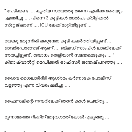
” പേടിക്കണ്ട …. കൃത്യ സമയത്തു തന്നെ എല്ലാവരെയും
എത്തിച്ചു …. പിന്നെ 3 കുട്ടികൾ അൽപം ക്രിട്ടിക്കൽ
സ്‌റ്റേജിലാണ് …. ICU ലേക്ക് മാറ്റിയിട്ടുണ്ട് …
മയക്കു മരുന്നിൽ മറ്റെന്തോ കൂടി കലർത്തിയിട്ടുണ്ട് ….
ഓവർഡോസേജ് ആണ് …. ബ്ലഡ് സാംപിൾ ലാബിലേക്ക്
അയച്ചിട്ടുണ്ട് . ബോധം തെളിയാൻ സമയമെടുക്കും … ”
ക്യാഷ്വാൽറ്റി മെഡിക്കൽ ഓഫീസർ ജയേഷ് പറഞ്ഞു ….
ശൈവ ശൈലാർദ്രി ആശ്രമം കർണാടക പോലീസ്
വളഞ്ഞു എന്ന വിവരം ലഭിച്ചു ….
ഫൈസലിന്റെ നമ്പറിലേക്ക് ഞാൻ കാൾ ചെയ്തു….
മൂന്നാമത്തെ റിംഗിന് മറുവശത്ത് കോൾ എടുത്തു …