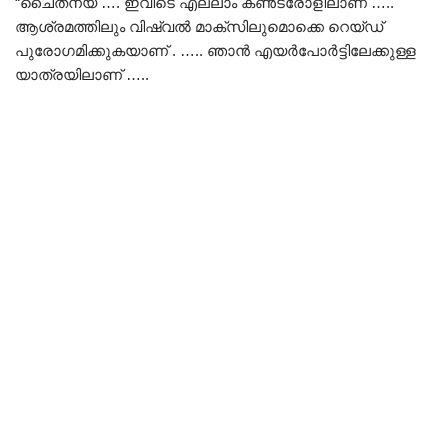
“ചൈതന്യ …. ഇവിടെ എല്ലാം കൺട്രോളിലാണ് …..
ആശ്രമത്തിലും വിഷ്വൽ മാക്സിലുമൊക്കെ റെയ്ഡ്
പുരോഗമിക്കുകയാണ് . ….. ഞാൻ എയർപോർട്ടിലേക്കുള്ള
യാത്രയിലാണ് …..