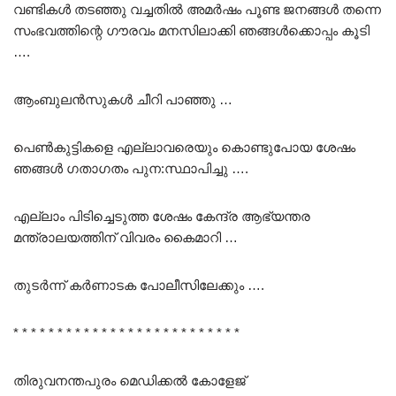
വണ്ടികൾ തടഞ്ഞു വച്ചതിൽ അമർഷം പൂണ്ട ജനങ്ങൾ തന്നെ
സംഭവത്തിന്റെ ഗൗരവം മനസിലാക്കി ഞങ്ങൾക്കൊപ്പം കൂടി
….
ആംബുലൻസുകൾ ചീറി പാഞ്ഞു …
പെൺകുട്ടികളെ എല്ലാവരെയും കൊണ്ടുപോയ ശേഷം
ഞങ്ങൾ ഗതാഗതം പുന:സ്ഥാപിച്ചു ….
എല്ലാം പിടിച്ചെടുത്ത ശേഷം കേന്ദ്ര ആഭ്യന്തര
മന്ത്രാലയത്തിന് വിവരം കൈമാറി …
തുടർന്ന് കർണാടക പോലീസിലേക്കും ….
* * * * * * * * * * * * * * * * * * * * * * * * * *
തിരുവനന്തപുരം മെഡിക്കൽ കോളേജ്