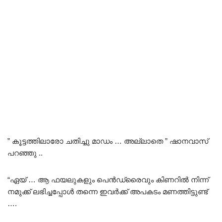
” കൂട്ടത്തിലാരോ ചതിച്ചു മാഡം … അല്ലാതെ ” ഷാനവാസ്
പറഞ്ഞു ..
“ഏയ് … ആ ഫയലുകളും പെൻഡ്രൈവും കിണറിൽ നിന്ന്
നമുക്ക് ലഭിച്ചപ്പോൾ തന്നെ ഇവർക്ക് അപകടം മണത്തിട്ടുണ്ട്
….