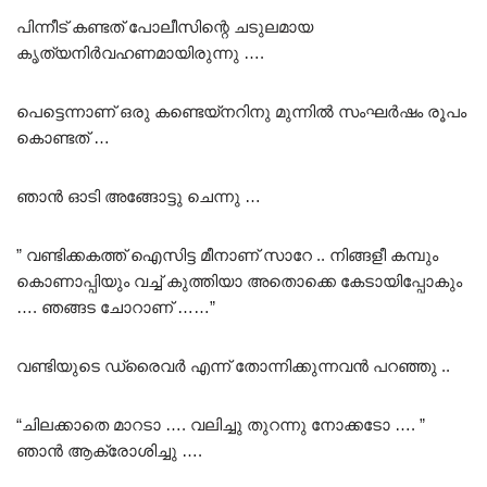
പിന്നീട് കണ്ടത് പോലീസിന്റെ ചടുലമായ
കൃത്യനിർവഹണമായിരുന്നു ….
പെട്ടെന്നാണ് ഒരു കണ്ടെയ്നറിനു മുന്നിൽ സംഘർഷം രൂപം
കൊണ്ടത് …
ഞാൻ ഓടി അങ്ങോട്ടു ചെന്നു …
” വണ്ടിക്കകത്ത് ഐസിട്ട മീനാണ് സാറേ .. നിങ്ങളീ കമ്പും
കൊണാപ്പിയും വച്ച് കുത്തിയാ അതൊക്കെ കേടായിപ്പോകും
…. ഞങ്ങട ചോറാണ് ……”
വണ്ടിയുടെ ഡ്രൈവർ എന്ന് തോന്നിക്കുന്നവൻ പറഞ്ഞു ..
“ചിലക്കാതെ മാറടാ …. വലിച്ചു തുറന്നു നോക്കടോ …. ”
ഞാൻ ആക്രോശിച്ചു ….