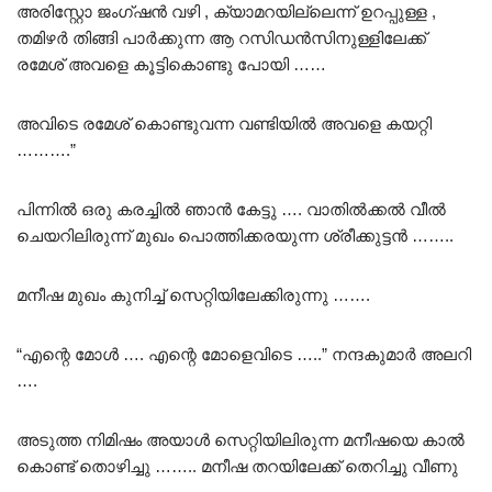
അരിസ്റ്റോ ജംഗ്ഷൻ വഴി , ക്യാമറയില്ലെന്ന് ഉറപ്പുള്ള ,
തമിഴർ തിങ്ങി പാർക്കുന്ന ആ റസിഡൻസിനുള്ളിലേക്ക്
രമേശ് അവളെ കൂട്ടികൊണ്ടു പോയി ……
അവിടെ രമേശ്‌ കൊണ്ടുവന്ന വണ്ടിയിൽ അവളെ കയറ്റി
……….”
പിന്നിൽ ഒരു കരച്ചിൽ ഞാൻ കേട്ടു …. വാതിൽക്കൽ വീൽ
ചെയറിലിരുന്ന് മുഖം പൊത്തിക്കരയുന്ന ശ്രീക്കുട്ടൻ ……..
മനീഷ മുഖം കുനിച്ച് സെറ്റിയിലേക്കിരുന്നു …….
“എന്റെ മോൾ …. എന്റെ മോളെവിടെ …..” നന്ദകുമാർ അലറി
….
അടുത്ത നിമിഷം അയാൾ സെറ്റിയിലിരുന്ന മനീഷയെ കാൽ
കൊണ്ട് തൊഴിച്ചു …….. മനീഷ തറയിലേക്ക് തെറിച്ചു വീണു