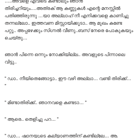
…..അവളെ എവിടെ കണ്ടാലും ഞാൻ
തിരിച്ചറിയും….അത്രക് ആ കണ്ണുകൾ എന്റെ മനസ്സിൽ
പതിഞ്ഞിരുന്നു …യാ അല്ലാഹ് നീ എനിക്കവളെ കാണിച്ചു
തന്നല്ലോ.. ഇത്തവണ മിസ്സായിക്കൂടാ.. ആ മുഖം കണ്ടേ
പറ്റൂ.. അപ്പഴേക്കും സിഗ്നൽ വീണു..ബസ് നേരെ പോകുകയും
ചെയ്തു…
ഞാൻ പിന്നെ ഒന്നും നോക്കിയില്ല.. അവളുടെ പിന്നാലെ
വിട്ടു..
” ഡാ.. നീയിതെങ്ങോട്ടാ.. ഈ വഴി അല്ലാ… വണ്ടി തിരിക്ക്…
”
” മിണ്ടാതിരിക്ക്.. ഞാനവളെ കണ്ടടാ… ”
” ആരെ.. തെളിച്ചു പറ… ”
” ഡാ… ഷാനയുടെ കല്യാണത്തിന് കണ്ടില്ലേ… ആ