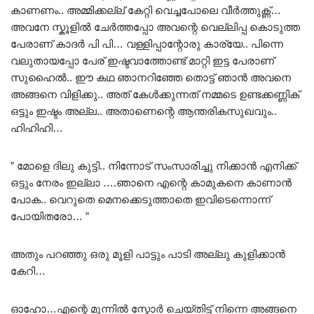
കാണണം.. അമ്മിക്കല്ല് കേറ്റി വെച്ചപോലെ വീർത്തുക്ണ്…
അവനേ സ്കൂളിൽ ചേർത്തപ്പോ അവന്റെ വെല്ലിപ്പ കൊടുത്ത
പേരാണ് കാദർ പി പി… വള്ളിപ്പാന്റോരു കാര്യേ.. പിന്നെ
വലുതായപ്പോ പേര് ഇഷ്ടവാത്തോണ്ട് മാറ്റി ഇട്ട പേരാണ്
സുഹൈൽ.. ഈ കഥ ഞാനറിഞ്ഞേ തൊട്ട് ഞാൻ അവനെ
അങ്ങനെ വിളിക്കു.. അത് കേൾക്കുന്നത് നമ്മടെ ഉണ്ടക്കണ്ണിക്
ഒട്ടും ഇഷ്ടം അല്ല.. അതാണെന്റെ ആന്തരികസുഖവും..
ഹിഹിഹി…
” മോളെ ദിലു കുട്ടി.. നിന്നോട് സംസാരിച്ചു നിക്കാൻ എനിക്ക്
ഒട്ടും നേരം ഇല്ലാ ….ഞാനെ എന്റെ കാമുകനെ കാണാൻ
പോക.. വെറുതെ മെനക്കെടുത്താതെ ഇവിടെന്നൊന്ന്
പോയിതരോ… ”
അതും പറഞ്ഞു ഒരു മൂളി പാട്ടും പാടി അല്ലു കുളിക്കാൻ
കേറി…
ഓഹോ…എന്റെ മുന്നിൽ സ്കോർ ചെയ്തിട്ട് നിന്നെ അങ്ങനെ