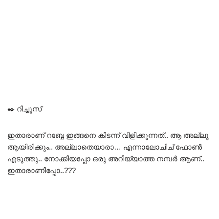
✒️ റിച്ചൂസ്
ഇതാരാണ് റബ്ബേ ഇങ്ങനെ കിടന്ന് വിളിക്കുന്നത്.. ആ അല്ലു
ആയിരിക്കും.. അല്ലാതെയാരാ… എന്നാലോചിച് ഫോൺ
എടുത്തു.. നോക്കിയപ്പോ ഒരു അറിയ്യാത്ത നമ്പർ ആണ്..
ഇതാരാണിപ്പോ..???