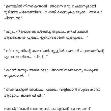
” ഉണ്ടങ്കിൽ നിനകെന്താടി.. ഞാനെ ഒരു ചെക്കനുമായി
മുടിഞ്ഞ പ്രേമത്തിലാ…പോയി കേസുകൊടുക്ക്…അല്ലാ
പിന്നേ ന്ന് ”
” ഹും.. നീയൊക്കെ പ്രേമിച്ച ആഹാ.. മറിച് നമ്മൾ
ആണെങ്കിൽ ഏഹേ.. ഇതെവിടാതെ ഏർപ്പാടാ… ”
” നിനക്കു നിന്റെ കാദറിന്റെ സ്കൂളിൽ ചേരാൻ പറ്റാത്തതിന്റെ
ഏനക്കേടല്ലേ… ഹിഹി.. ”
” കാദർ ഒന്നും അല്ലാട്ടോ.. അവന് നല്ലൊരു പേരുണ്ട്..
സുഹൈൽ… ”
” അതവനിട്ടത് അല്ലേ…പക്ഷേ.. വിളിക്കാൻ സുഖം കാദർ
ആട്ടോ… കാദർ പി പി.. ”
അവൾക് കേറി വരുന്നുണ്ട്.. പെണ്ണിന്റെ മോന്ത ഒന്ന്