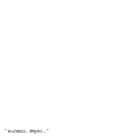
” ഹെലോ.. ആരാ…”