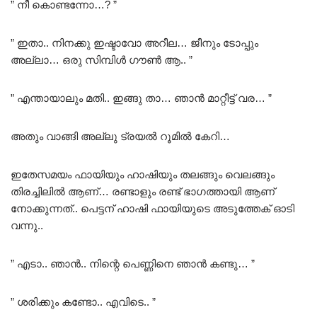
” നീ കൊണ്ടന്നോ…? ”
” ഇതാ.. നിനക്കു ഇഷ്ടാവോ അറീല… ജീനും ടോപ്പും
അല്ലാ… ഒരു സിമ്പിൾ ഗൗൺ ആ.. ”
” എന്തായാലും മതി.. ഇങ്ങു താ… ഞാൻ മാറ്റീട്ട് വര… ”
അതും വാങ്ങി അല്ലു ട്രയൽ റൂമിൽ കേറി…
ഇതേസമയം ഫായിയും ഹാഷിയും തലങ്ങും വെലങ്ങും
തിരച്ചിലിൽ ആണ്… രണ്ടാളും രണ്ട് ഭാഗത്തായി ആണ്
നോക്കുന്നത്.. പെട്ടന് ഹാഷി ഫായിയുടെ അടുത്തേക് ഓടി
വന്നു..
” എടാ.. ഞാൻ.. നിന്റെ പെണ്ണിനെ ഞാൻ കണ്ടു… ”
” ശരിക്കും കണ്ടോ.. എവിടെ.. ”