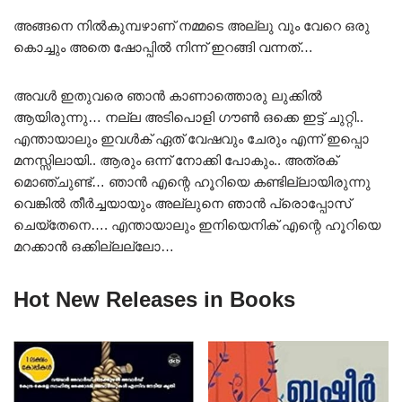
അങ്ങനെ നിൽകുമ്പഴാണ് നമ്മടെ അല്ലു വും വേറെ ഒരു
കൊച്ചും അതെ ഷോപ്പിൽ നിന്ന് ഇറങ്ങി വന്നത്…
അവൾ ഇതുവരെ ഞാൻ കാണാത്തൊരു ലുക്കിൽ
ആയിരുന്നു… നല്ല അടിപൊളി ഗൗൺ ഒക്കെ ഇട്ട് ചുറ്റി..
എന്തായാലും ഇവൾക് ഏത് വേഷവും ചേരും എന്ന് ഇപ്പൊ
മനസ്സിലായി.. ആരും ഒന്ന് നോക്കി പോകും.. അത്രക്
മൊഞ്ചുണ്ട്… ഞാൻ എന്റെ ഹൂറിയെ കണ്ടില്ലായിരുന്നു
വെങ്കിൽ തീർച്ചയായും അല്ലുനെ ഞാൻ പ്രൊപ്പോസ്
ചെയ്തേനെ…. എന്തായാലും ഇനിയെനിക് എന്റെ ഹൂറിയെ
മറക്കാൻ ഒക്കില്ലല്ലോ…
Hot New Releases in Books