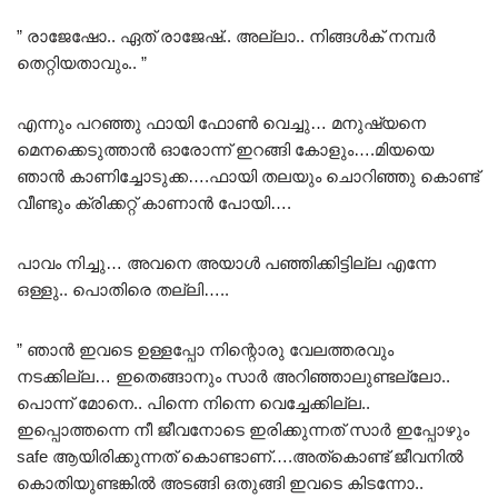
” രാജേഷോ.. ഏത് രാജേഷ്.. അല്ലാ.. നിങ്ങൾക് നമ്പർ
തെറ്റിയതാവും.. ”
എന്നും പറഞ്ഞു ഫായി ഫോൺ വെച്ചു… മനുഷ്യനെ
മെനക്കെടുത്താൻ ഓരോന്ന് ഇറങ്ങി കോളും….മിയയെ
ഞാൻ കാണിച്ചോടുക്ക….ഫായി തലയും ചൊറിഞ്ഞു കൊണ്ട്
വീണ്ടും ക്രിക്കറ്റ് കാണാൻ പോയി….
പാവം നിച്ചു… അവനെ അയാൾ പഞ്ഞിക്കിട്ടില്ല എന്നേ
ഒള്ളു.. പൊതിരെ തല്ലി…..
” ഞാൻ ഇവടെ ഉള്ളപ്പോ നിന്റൊരു വേലത്തരവും
നടക്കില്ല… ഇതെങ്ങാനും സാർ അറിഞ്ഞാലുണ്ടല്ലോ..
പൊന്ന് മോനെ.. പിന്നെ നിന്നെ വെച്ചേക്കില്ല..
ഇപ്പൊത്തന്നെ നീ ജീവനോടെ ഇരിക്കുന്നത് സാർ ഇപ്പോഴും
safe ആയിരിക്കുന്നത് കൊണ്ടാണ്….അത്കൊണ്ട് ജീവനിൽ
കൊതിയുണ്ടങ്കിൽ അടങ്ങി ഒതുങ്ങി ഇവടെ കിടന്നോ..