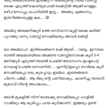
ദിലു അലമാരയിൽ ഇരിക്കുന്ന അല്ലുന്റെ നല്ല ഡ്രസ്സ്
ഒക്കെ എടുത്ത് കൊണ്ടുപോയി ബക്കറ്റിൽ ആക്കി വെള്ളം
ഒഴിച് സോപ്പും പൊടിയിൽ ഇട്ടു… അല്ലു എങ്ങാനും
ഇതറിഞ്ഞാലുള്ള കഥ…. 😅
അല്ലു അരമണിക്കൂർ ത്തെ ഒസ്‌വാസ് കുളി ഒക്കെ കഴിഞ്
പുറത്തു വന്നു ഡ്രസ്സ് നോക്കിയതും അവൾ ഞെട്ടി
യാ അല്ലാഹ്.. ഇതിലെങ്ങനെ മഷി ആയി… റബ്ബേ.. ഇന്നലെ
രാത്രി അലമാരയിലെ അക്കണ്ട ഡ്രസ്സിനൊക്കെ കൂടി 3-4
മണിക്കൂർ എടുത്ത് ട്രയൽ ചെയ്ത് അവസാനം ഇഷ്ടപെട്ട്
സെലക്ട് ചെയ്ത ഒന്നാണിത്…. എന്നിട്ട് ഇപ്പൊ രാവിലെ കൂടി
നോക്കിയപ്പോ ഒരു കുഴപ്പവും ഇല്ലാ.. ഇതെങ്ങനെ
പിന്നെ..ഹ്മ്മ്മ്… ആ ദിലു ന്റെ പണിയാകും.. കാണിച്ചു താരാടി
മൂധേവി നിന്റെ അഹങ്കാരം…
ഞാൻ മുകളിൽ നിന്ന് താഴേക്കു നോക്കിയപ്പോ ഹാളിൽ
റാഷിയും ആ കുരിപ്പും ചായ കുടിക്കാണ്.. ഇമ്മയും ഉണ്ട്..