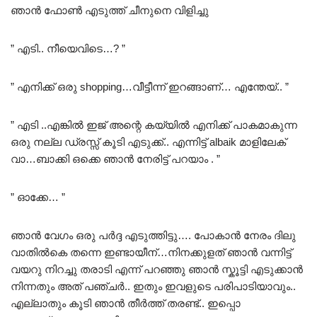
ഞാൻ ഫോൺ എടുത്ത് ചീനുനെ വിളിച്ചു
” എടി.. നീയെവിടെ…? ”
” എനിക്ക് ഒരു shopping…വീട്ടീന്ന് ഇറങ്ങാണ്… എന്തേയ്.. ”
” എടി ..എങ്കിൽ ഇജ് അന്റെ കയ്യിൽ എനിക്ക് പാകമാകുന്ന
ഒരു നല്ല ഡ്രസ്സ് കൂടി എടുക്ക്.. എന്നിട്ട് albaik മാളിലേക്
വാ…ബാക്കി ഒക്കെ ഞാൻ നേരിട്ട് പറയാം . ”
” ഓക്കേ… ”
ഞാൻ വേഗം ഒരു പർദ്ദ എടുത്തിട്ടു…. പോകാൻ നേരം ദിലു
വാതിൽകെ തന്നെ ഇണ്ടായീന്…നിനക്കുളത് ഞാൻ വന്നിട്ട്
വയറു നിറച്ചു തരാടി എന്ന് പറഞ്ഞു ഞാൻ സ്കൂട്ടി എടുക്കാൻ
നിന്നതും അത് പഞ്ചർ.. ഇതും ഇവളുടെ പരിപാടിയാവും..
എല്ലാതും കൂടി ഞാൻ തീർത്ത് തരണ്ട്.. ഇപ്പൊ