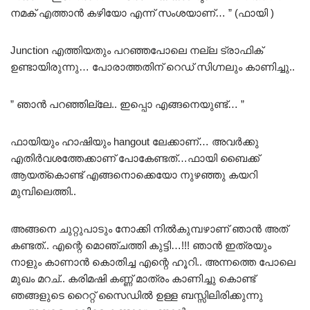
നമക് എത്താൻ കഴിയോ എന്ന് സംശയാണ്… ” (ഫായി )
Junction എത്തിയതും പറഞ്ഞപോലെ നല്ല ട്രാഫിക്
ഉണ്ടായിരുന്നു… പോരാത്തതിന് റെഡ് സിഗ്നലും കാണിച്ചു..
” ഞാൻ പറഞ്ഞില്ലേ.. ഇപ്പൊ എങ്ങനെയുണ്ട്… ”
ഫായിയും ഹാഷിയും hangout ലേക്കാണ്… അവർക്കു
എതിർവശത്തേക്കാണ് പോകേണ്ടത്…ഫായി ബൈക്ക്
ആയത്കൊണ്ട് എങ്ങനൊക്കെയോ നുഴഞ്ഞു കയറി
മുമ്പിലെത്തി..
അങ്ങനെ ചുറ്റുപാടും നോക്കി നിൽകുമ്പഴാണ് ഞാൻ അത്
കണ്ടത്.. എന്റെ മൊഞ്ചത്തി കുട്ടി…!!! ഞാൻ ഇത്രയും
നാളും കാണാൻ കൊതിച്ച എന്റെ ഹൂറി.. അന്നത്തെ പോലെ
മുഖം മറച്.. കരിമഷി കണ്ണ് മാത്രം കാണിച്ചു കൊണ്ട്
ഞങ്ങളുടെ റൈറ്റ് സൈഡിൽ ഉള്ള ബസ്സിലിരിക്കുന്നു