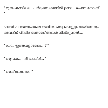
” മുഖം കണ്ടില്ല.. പർദ്ദ സെക്ഷനിൽ ഉണ്ട്… ചെന്ന് നോക്ക്…
”
ഹാഷി പറഞ്ഞപോലെ അവിടെ ഒരു പെണ്ണുണ്ടായിരുന്നു..
അവര്ക് പിന്തിരിഞ്ഞാണ് അവൾ നില്കുന്നത്….
” ഡാ.. ഇത്തവളാണോ…? ”
” ആഡാ…. നീ ചെല്ല്… ”
” അത് വേണോ.. ”