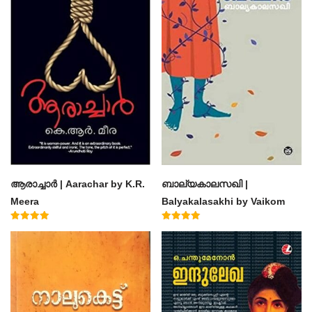
ആരാച്ചാര്‍ | Aarachar by K.R.
ബാല്യകാലസഖി |
Meera
Balyakalasakhi by Vaikom
Muhammad Basheer
Rated
Rated
4.50
4.60
out of 5
out of 5