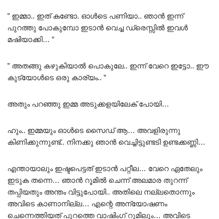
” ഇമ്മാ.. ഇത് കണ്ടോ. ഓൾടെ പണിയാ.. ഞാൻ ഇന്ന്
പുറത്തു പോകുമ്പോ ഇടാൻ വെച്ച ഡ്രെസ്സിൽ ഇവൾ
മഷിയാക്കി… ”
” അതങ്ങു കഴുകിയാൽ പൊകുലേ.. ഇന്ന് വേറെ ഇട്ടോ.. ഈ
കുട്യോൾടെ ഒരു കാര്യം.. ”
അതും പറഞ്ഞു ഇമ്മ അടുക്കളയിലേക് പോയി…
ഹും.. ഇമ്മയും ഓൾടെ സൈഡ് ആ… അവളിരുന്നു
കിണിക്കുന്നുണ്ട്.. നിനക്കു ഞാൻ വെച്ചിട്ടുണ്ടടി ഉണ്ടക്കണ്ണി…
എന്തായാലും ഇഷ്ടപെട്ടത് ഇടാൻ പറ്റീല… വേറെ ഏതേലും
ഇടുക തന്നെ… ഞാൻ റൂമിൽ ചെന്ന് അലമാര തുറന്ന്
തപ്പിയതും അന്തം വിട്ടുപോയി.. അതിലെ നല്ലതൊന്നും
അവിടെ കാണാനില്ല… എന്റെ അന്യോഷണം
ചെന്നെത്തിയത് പുറത്തെ വാഷിംഗ് റൂമിലും… അവിടെ