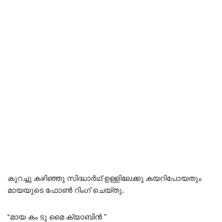
കുറച്ചു കഴിഞ്ഞു സിദ്ധാർഥ് ഉള്ളിലേക്കു കയറിപോയതും
മായയുടെ ഫോൺ റിംഗ് ചെയ്തു.
“മായ കം ടു മൈ ക്യാബിൻ ”