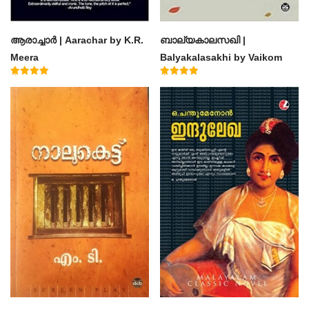
ആരാച്ചാര്‍ | Aarachar by K.R.
ബാല്യകാലസഖി |
Meera
Balyakalasakhi by Vaikom
Muhammad Basheer
Rated
Rated
4.50
4.60
out of 5
out of 5