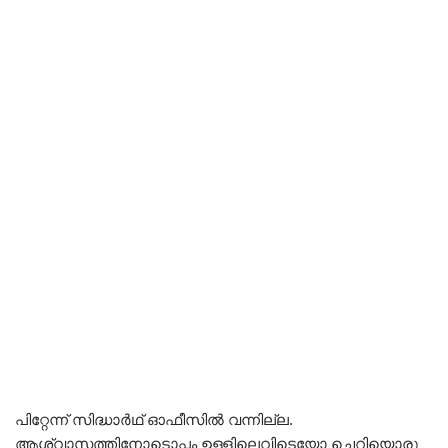
പിറ്റേന്ന് സിദ്ധാർഥ് ഓഫീസിൽ വന്നില്ല.
ആശ്വാസത്തിനോടൊപ്പം ഉള്ളിലെവിടെയോ ചെറിയൊരു