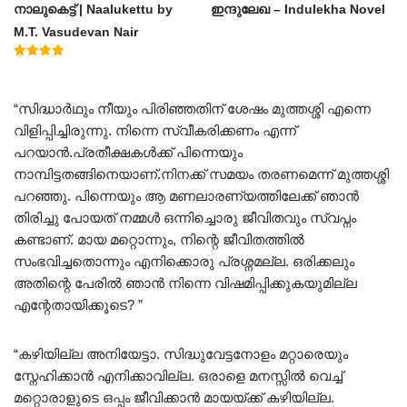
നാലുകെട്ട് | Naalukettu by
ഇന്ദുലേഖ – Indulekha Novel
M.T. Vasudevan Nair
Rated
5.00
out of 5
“സിദ്ധാർഥും നീയും പിരിഞ്ഞതിന് ശേഷം മുത്തശ്ശി എന്നെ
വിളിപ്പിച്ചിരുന്നു. നിന്നെ സ്വീകരിക്കണം എന്ന്
പറയാൻ.പ്രതീക്ഷകൾക്ക് പിന്നെയും
നാമ്പിട്ടതങ്ങിനെയാണ്.നിനക്ക് സമയം തരണമെന്ന് മുത്തശ്ശി
പറഞ്ഞു. പിന്നെയും ആ മണലാരണ്യത്തിലേക്ക് ഞാൻ
തിരിച്ചു പോയത് നമ്മൾ ഒന്നിച്ചൊരു ജീവിതവും സ്വപ്നം
കണ്ടാണ്. മായ മറ്റൊന്നും, നിന്റെ ജീവിതത്തിൽ
സംഭവിച്ചതൊന്നും എനിക്കൊരു പ്രശ്നമല്ല. ഒരിക്കലും
അതിന്റെ പേരിൽ ഞാൻ നിന്നെ വിഷമിപ്പിക്കുകയുമില്ല
എന്റേതായിക്കൂടെ? ”
“കഴിയില്ല അനിയേട്ടാ. സിദ്ധുവേട്ടനോളം മറ്റാരെയും
സ്നേഹിക്കാൻ എനിക്കാവില്ല. ഒരാളെ മനസ്സിൽ വെച്ച്
മറ്റൊരാളുടെ ഒപ്പം ജീവിക്കാൻ മായയ്ക്ക് കഴിയില്ല.