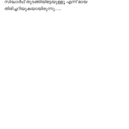
സിദ്ധാർഥ് തുടങ്ങിയിട്ടേയുള്ളൂ എന്ന് മായ
തിരിച്ചറിയുകയായിരുന്നു…..