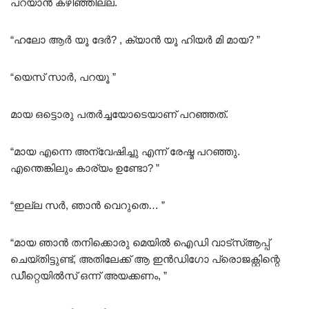
പറയാൻ കഴിഞ്ഞില്ല.
“ഹലോ ആർ യൂ ദേർ? , ക്യാൻ യൂ ഹിയർ മി മായ? ”
“യെസ് സാർ, പറയൂ ”
മായ ഒട്ടൊരു പതർച്ചയോടെയാണ് പറഞ്ഞത്.
“മായ എന്നെ അന്വേഷിച്ചു എന്ന് രേഷ്മ പറഞ്ഞു.
എന്തെങ്കിലും കാര്യം ഉണ്ടോ? ”
“ഇല്ല സർ, ഞാൻ വെറുതെ… ”
“മായ ഞാൻ തനിക്കൊരു മെയിൽ ഐഡി വാട്സ്ആപ്പ്
ചെയ്തിട്ടുണ്ട്, അതിലേക്ക് ആ ഇൻഡിഗോ പ്രൊജക്റ്റിന്റെ
ഡീറ്റെയിൽസ് ഒന്ന് അയക്കണം, ”