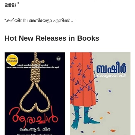
ഉളളൂ ”
“കഴിയില്ല അനിയേട്ടാ എനിക്ക്… ”
Hot New Releases in Books