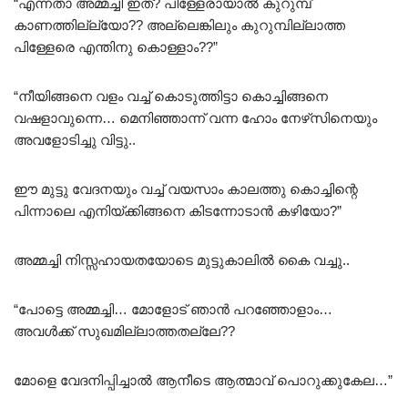
“എന്നതാ അമ്മച്ചി ഇത്? പിള്ളേരായാൽ കുറുമ്പ്
കാണത്തില്ല്യോ?? അല്ലെങ്കിലും കുറുമ്പില്ലാത്ത
പിള്ളേരെ എന്തിനു കൊള്ളാം??”
“നീയിങ്ങനെ വളം വച്ച് കൊടുത്തിട്ടാ കൊച്ചിങ്ങനെ
വഷളാവുന്നെ… മെനിഞ്ഞാന്ന് വന്ന ഹോം നേഴ്‌സിനെയും
അവളോടിച്ചു വിട്ടു..
ഈ മുട്ടു വേദനയും വച്ച് വയസാം കാലത്തു കൊച്ചിന്റെ
പിന്നാലെ എനിയ്ക്കിങ്ങനെ കിടന്നോടാൻ കഴിയോ?”
അമ്മച്ചി നിസ്സഹായതയോടെ മുട്ടുകാലിൽ കൈ വച്ചു..
“പോട്ടെ അമ്മച്ചി… മോളോട് ഞാൻ പറഞ്ഞോളാം…
അവൾക്ക് സുഖമില്ലാത്തതല്ലേ??
മോളെ വേദനിപ്പിച്ചാൽ ആനീടെ ആത്മാവ് പൊറുക്കുകേല…”