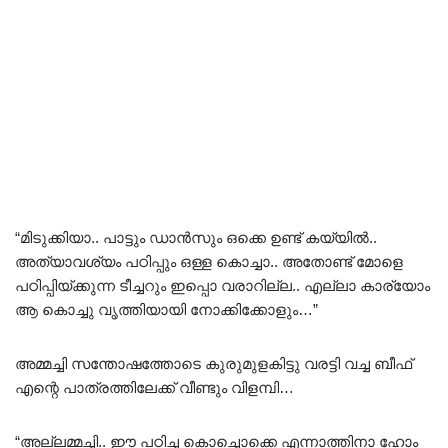
“മിടുക്കിയാ.. പാട്ടും ഡാൻസും ഒക്കെ ഉണ്ട് കയ്യിൽ..
അത്യാവശ്യം പഠിപ്പും ഒള്ള കൊച്ചാ.. അതോണ്ട് മോളെ
പഠിപ്പിയ്ക്കുന്ന ടീച്ചറും ഇപ്പൊ വരാറില്ല.. എല്ലാ കാര്യോം
ആ കൊച്ചു വൃത്തിയായി നോക്കിക്കോളും…”
അമ്മച്ചി സന്തോഷത്തോടെ കുരുമുളകിട്ടു വരട്ടി വച്ച ബീഫ്
എന്റെ പാത്രത്തിലേക്ക് വീണ്ടും വിളമ്പി…
“അല്ലമ്മച്ചി.. ഈ പഠിച്ച കൊച്ചൊക്കെ എന്നാത്തിനാ ഹോം