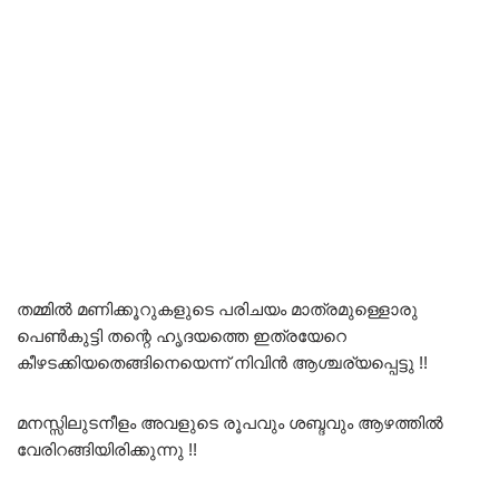
തമ്മിൽ മണിക്കൂറുകളുടെ പരിചയം മാത്രമുള്ളൊരു
പെൺകുട്ടി തന്റെ ഹൃദയത്തെ ഇത്രയേറെ
കീഴടക്കിയതെങ്ങിനെയെന്ന് നിവിൻ ആശ്ചര്യപ്പെട്ടു !!
മനസ്സിലുടനീളം അവളുടെ രൂപവും ശബ്ദവും ആഴത്തിൽ
വേരിറങ്ങിയിരിക്കുന്നു !!