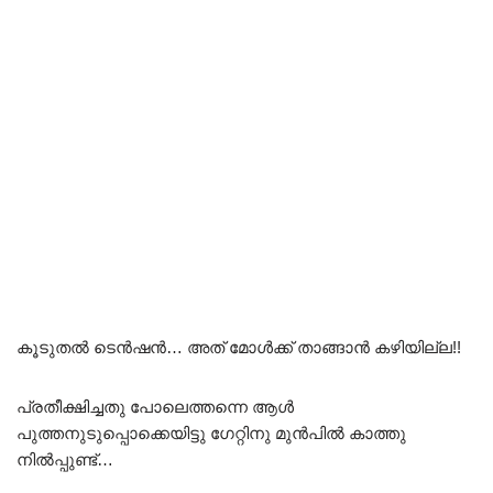
കൂടുതൽ ടെൻഷൻ… അത് മോൾക്ക് താങ്ങാൻ കഴിയില്ല!!
പ്രതീക്ഷിച്ചതു പോലെത്തന്നെ ആൾ
പുത്തനുടുപ്പൊക്കെയിട്ടു ഗേറ്റിനു മുൻപിൽ കാത്തു
നിൽപ്പുണ്ട്…