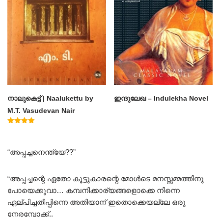
നാലുകെട്ട് | Naalukettu by
ഇന്ദുലേഖ – Indulekha Novel
M.T. Vasudevan Nair
Rated
5.00
out of 5
“അപ്പച്ചനെന്ത്യേ??”
“അപ്പച്ചന്റെ ഏതോ കൂട്ടുകാരന്റെ മോൾടെ മനസ്സമ്മത്തിനു
പോയെക്കുവാ… കമ്പനിക്കാര്യങ്ങളൊക്കെ നിന്നെ
ഏല്പിച്ചതീപ്പിന്നെ അതിയാന് ഇതൊക്കെയല്ലേ ഒരു
നേരമ്പോക്ക്..