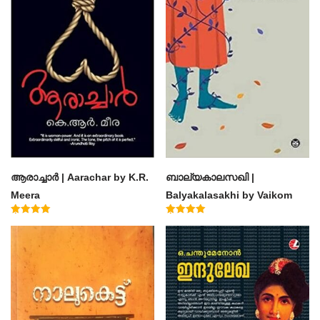
ആരാച്ചാര്‍ | Aarachar by K.R.
ബാല്യകാലസഖി |
Meera
Balyakalasakhi by Vaikom
Muhammad Basheer
Rated
Rated
4.50
4.60
out of 5
out of 5