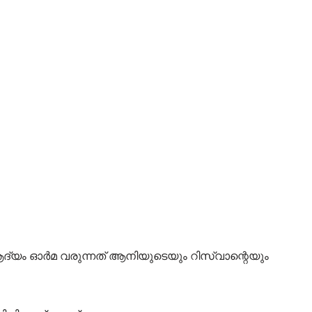
ആദ്യം ഓർമ വരുന്നത് ആനിയുടെയും റിസ്വാന്റെയും