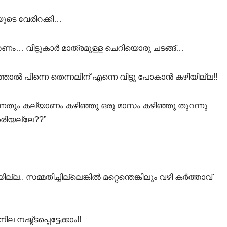
യുടെ വേരിറക്കി…
തണം… വീട്ടുകാർ മാത്രമുള്ള ചെറിയൊരു ചടങ്ങ്…
്ഞാൽ പിന്നെ തെന്നലിന് എന്നെ വിട്ടു പോകാൻ കഴിയില്ല!!
തും കല്യാണം കഴിഞ്ഞു ഒരു മാസം കഴിഞ്ഞു തുറന്നു
ശരിയല്ലേ??”
. സമ്മതിച്ചില്ലെങ്കിൽ മറ്റെന്തെങ്കിലും വഴി കർത്താവ്
ഷ്ട്ടപ്പെട്ടേക്കാം!!