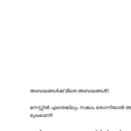
അബദ്ധങ്ങൾക്ക് മീതെ അബദ്ധങ്ങൾ!!
മനസ്സിൽ എന്തെങ്കിലും സങ്കടം തോന്നിയാൽ 
മുഖമാണ്!!