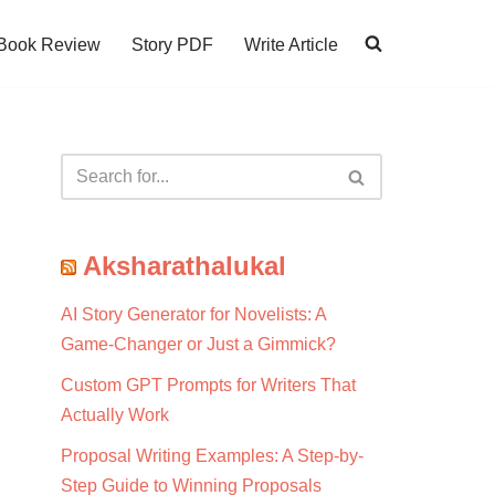
Book Review
Story PDF
Write Article
Aksharathalukal
AI Story Generator for Novelists: A
Game-Changer or Just a Gimmick?
Custom GPT Prompts for Writers That
Actually Work
Proposal Writing Examples: A Step-by-
Step Guide to Winning Proposals