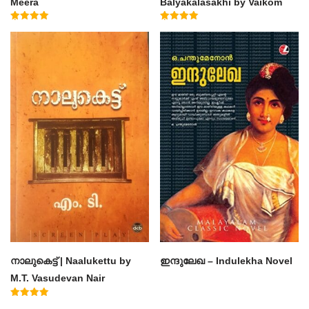
Meera
Balyakalasakhi by Vaikom
Muhammad Basheer
Rated
Rated
4.50
4.60
out of 5
out of 5
നാലുകെട്ട് | Naalukettu by
ഇന്ദുലേഖ – Indulekha Novel
M.T. Vasudevan Nair
Rated