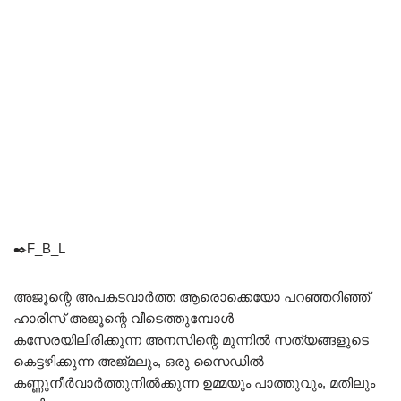
✒️F_B_L
അജൂന്റെ അപകടവാർത്ത ആരൊക്കെയോ പറഞ്ഞറിഞ്ഞ്
ഹാരിസ് അജൂന്റെ വീടെത്തുമ്പോൾ
കസേരയിലിരിക്കുന്ന അനസിന്റെ മുന്നിൽ സത്യങ്ങളുടെ
കെട്ടഴിക്കുന്ന അജ്മലും, ഒരു സൈഡിൽ
കണ്ണുനീർവാർത്തുനിൽക്കുന്ന ഉമ്മയും പാത്തുവും, മതിലും