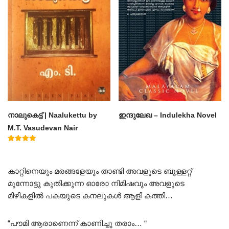
നാലുകെട്ട് | Naalukettu by
ഇന്ദുലേഖ – Indulekha Novel
M.T. Vasudevan Nair
Rated
5.00
out of 5
കാറ്റിനെയും മരങ്ങളേയും താണ്ടി അവളുടെ ബുള്ളറ്റ്
മുന്നോട്ടു കുതിക്കുന്ന ഓരോ നിമിഷവും അവളുടെ
മിഴികളിൽ പകയുടെ കനലുകൾ ആളി കത്തി…
“പൗമി ആരാണെന്ന് കാണിച്ചു തരാം… “