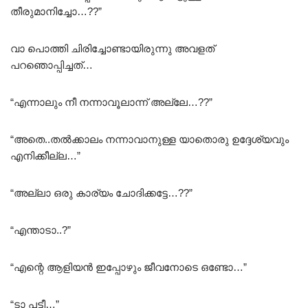
തീരുമാനിച്ചോ…??”
വാ പൊത്തി ചിരിച്ചോണ്ടായിരുന്നു അവളത്
പറഞൊപ്പിച്ചത്…
“എന്നാലും നീ നന്നാവൂലാന്ന് അല്ലേ…??”
“അതെ..തൽക്കാലം നന്നാവാനുള്ള യാതൊരു ഉദ്ദേശ്യവും
എനിക്കീല്ല…”
“അല്ലാ ഒരു കാര്യം ചോദിക്കട്ടേ…??”
“എന്താടാ..?”
“എന്റെ ആളിയൻ ഇപ്പോഴും ജീവനോടെ ഒണ്ടോ…”
“ടാ പട്ടീ…”