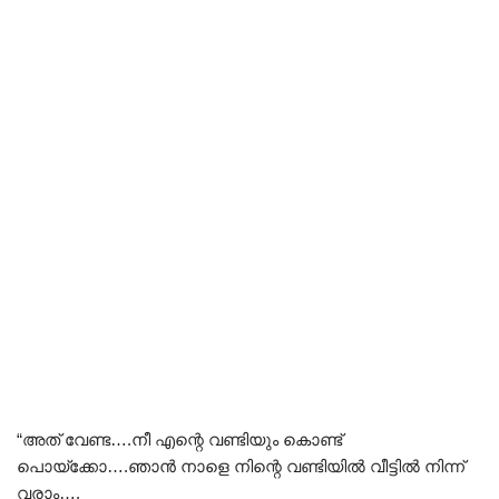
“അത് വേണ്ട….നീ എന്റെ വണ്ടിയും കൊണ്ട്
പൊയ്ക്കോ….ഞാൻ നാളെ നിന്റെ വണ്ടിയിൽ വീട്ടിൽ നിന്ന്
വരാം….