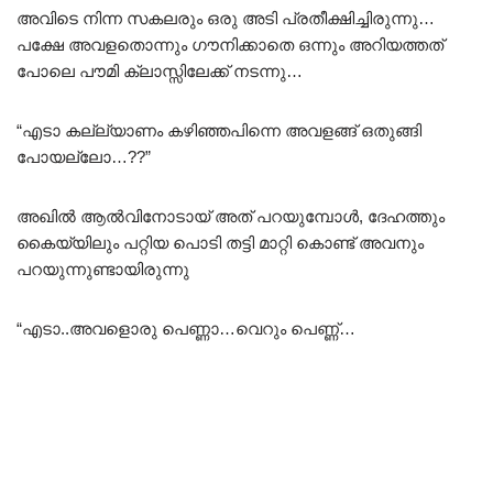
അവിടെ നിന്ന സകലരും ഒരു അടി പ്രതീക്ഷിച്ചിരുന്നു…
പക്ഷേ അവളതൊന്നും ഗൗനിക്കാതെ ഒന്നും അറിയത്തത്
പോലെ പൗമി ക്ലാസ്സിലേക്ക് നടന്നു…
“എടാ കല്ല്യാണം കഴിഞ്ഞപിന്നെ അവളങ്ങ് ഒതുങ്ങി
പോയല്ലോ…??”
അഖിൽ ആൽവിനോടായ് അത് പറയുമ്പോൾ, ദേഹത്തും
കൈയ്യിലും പറ്റിയ പൊടി തട്ടി മാറ്റി കൊണ്ട് അവനും
പറയുന്നുണ്ടായിരുന്നു
“എടാ..അവളൊരു പെണ്ണാ…വെറും പെണ്ണ്…