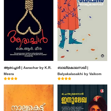
ആരാച്ചാര്‍ | Aarachar by K.R.
ബാല്യകാലസഖി |
Meera
Balyakalasakhi by Vaikom
Muhammad Basheer
Rated
Rated
4.50
4.60
out of 5
out of 5