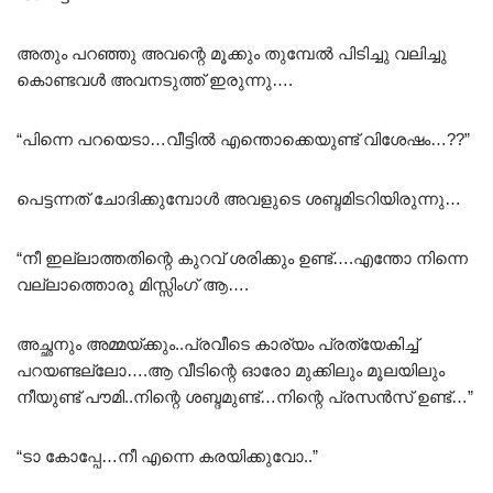
അതും പറഞ്ഞു അവന്റെ മൂക്കും തുമ്പേൽ പിടിച്ചു വലിച്ചു
കൊണ്ടവൾ അവനടുത്ത് ഇരുന്നു….
“പിന്നെ പറയെടാ…വീട്ടിൽ എന്തൊക്കെയുണ്ട് വിശേഷം…??”
പെട്ടന്നത് ചോദിക്കുമ്പോൾ അവളുടെ ശബ്ദമിടറിയിരുന്നു…
“നീ ഇല്ലാത്തതിന്റെ കുറവ് ശരിക്കും ഉണ്ട്….എന്തോ നിന്നെ
വല്ലാത്തൊരു മിസ്സിംഗ് ആ….
അച്ഛനും അമ്മയ്ക്കും..പ്രവീടെ കാര്യം പ്രത്യേകിച്ച്
പറയണ്ടല്ലോ….ആ വീടിന്റെ ഓരോ മുക്കിലും മൂലയിലും
നീയുണ്ട് പൗമി..നിന്റെ ശബ്ദമുണ്ട്…നിന്റെ പ്രസൻസ് ഉണ്ട്…”
“ടാ കോപ്പേ…നീ എന്നെ കരയിക്കുവോ..”