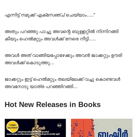
എന്നിട്ട് നമുക്ക് എക്സേഞ്ച് ചെയ്യാം…..”
അതും പറഞ്ഞു പാച്ചു അവന്റെ ബുള്ളറ്റിൽ നിന്നിറങ്ങി
കീയും ഹെൽമറ്റും അവൾക്ക് നേരെ നീട്ടി…..
അവൾ അത് വാങ്ങിയപ്പോഴേക്കും അവൻ ജാക്കറ്റും ഊരി
അവൾക്ക് കൊടുത്തു…
ജാക്കറ്റും ഇട്ട് ഹെൽമറ്റും തലയിലേക്ക് വച്ചു കൊണ്ടവൾ
അവനോടു യാത്ര പറഞ്ഞിറങ്ങി…
Hot New Releases in Books