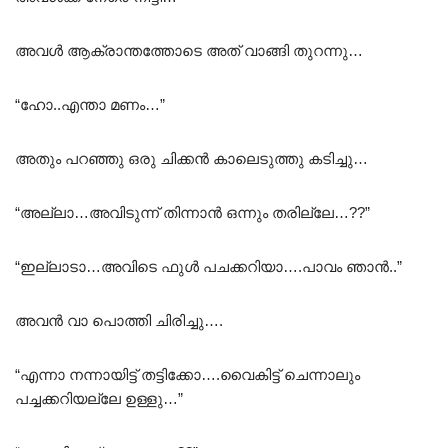
അവൾ ആക്രാന്തത്തോടെ അത് വാങ്ങി തുറന്നു…
“ഹോ..എന്താ മണം…”
അതും പറഞ്ഞു ഒരു ചിക്കൻ കാലെടുത്തു കടിച്ചു…
“അല്ലാ…അവിടുന്ന് തിന്നാൻ ഒന്നും തരില്ലേ…??”
“ഇല്ലാടാ…അവിടെ ഫുൾ പചക്കറിയാ….പാവം ഞാൻ..”
അവൻ വാ പൊത്തി ചിരിച്ചു….
“എന്നാ നന്നായിട്ട് തട്ടിക്കോ….വൈകിട്ട് ചെന്നാലും
പച്ചക്കറിയല്ലേ ഉള്ളു…”