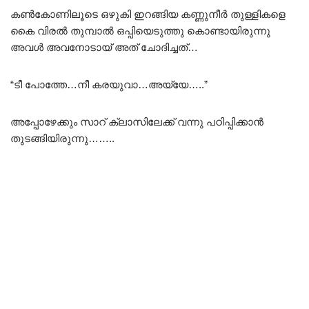
കൺകോണിലൂടെ ഒഴുകി ഇറങ്ങിയ കണ്ണുനീർ തുള്ളികളെ
കൈ വിരൽ തുമ്പാൽ ഒപ്പിയെടുത്തു കൊണ്ടായിരുന്നു
അവൾ അവനോടായ് അത് ചോദിച്ചത്…
“ടീ പോത്തേ…നീ കരയുവാ…അയ്യേ…..”
അപ്പോഴേക്കും സാറ് ക്ലാസിലേക്ക് വന്നു പഠിപ്പിക്കാൻ
തുടങ്ങിയിരുന്നു……..