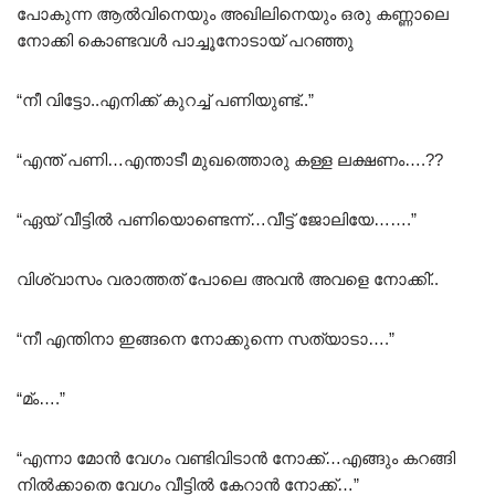
പോകുന്ന ആൽവിനെയും അഖിലിനെയും ഒരു കണ്ണാലെ
നോക്കി കൊണ്ടവൾ പാച്ചൂനോടായ് പറഞ്ഞു
“നീ വിട്ടോ..എനിക്ക് കുറച്ച് പണിയുണ്ട്..”
“എന്ത് പണി…എന്താടീ മുഖത്തൊരു കള്ള ലക്ഷണം….??
“ഏയ് വീട്ടിൽ പണിയൊണ്ടെന്ന്…വീട്ട് ജോലിയേ…….”
വിശ്വാസം വരാത്തത് പോലെ അവൻ അവളെ നോക്കി്‌..
“നീ എന്തിനാ ഇങ്ങനെ നോക്കുന്നെ സത്യാടാ….”
“മ്ം….”
“എന്നാ മോൻ വേഗം വണ്ടിവിടാൻ നോക്ക്…എങ്ങും കറങ്ങി
നിൽക്കാതെ വേഗം വീട്ടിൽ കേറാൻ നോക്ക്…”