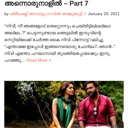
അന്നൊരുനാളിൽ – Part 7
by
ശ്രീലക്ഷ്മി അമ്പാട്ടുപറമ്പിൽ അമ്മുക്കുട്ടി
January 29, 2021
“നിവീ, നീ ഞങ്ങളോട് തെറ്റൊന്നും ചെയ്തിട്ടില്ലല്ലോ
അല്ലേ..?” പെട്ടന്നുണ്ടായ ഞെട്ടലിൽ ഇന്ദുവിന്റെ
നെറ്റിയിലേക്ക് ചേർത്ത കൈ നിവി പിന്നോട്ട് വലിച്ചു
“എന്താമ്മേ ഇപ്പോൾ ഇങ്ങനെയൊരു ചോദ്യം?..ഞാൻ..”
നിവി എന്തോ പറയാനായി തുടങ്ങിയപ്പോഴേക്കും ഇന്ദു
പറഞ്ഞു…
Read More »