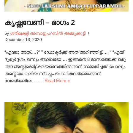
കൃഷ്ണവേണി – ഭാഗം 2
by
ശ്രീലക്ഷ്മി അമ്പാട്ടുപറമ്പിൽ അമ്മുക്കുട്ടി
December 13, 2020
“എന്താ അത്….?” ” ഡോക്ടർക്ക് അത് അറിഞ്ഞിട്ട്….. “ “ഏയ്
ദുരുദ്ദേശം ഒന്നും അല്ലടോ…. ഇങ്ങനെ 8 മാസത്തേക്ക് ഒരു
അഡ്ജസ്റ്റ്മെന്റ് കല്യാണത്തിന് താൻ സമ്മതിച്ചത് പോലും
തന്റെയാ വലിയ സ്വപ്നം യഥാർത്ഥത്യമാക്കാൻ
വേണ്ടിയല്ലേ…..…
Read More »