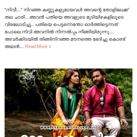
“നിവീ…” നിറഞ്ഞ കണ്ണുകളുമായവൾ അവന്റെ തോളിലേക്ക്
തല ചാരി…അവൻ പതിയെ അവളുടെ മുടിയിഴകളിലൂടെ
വിരലോടിച്ചു.. പതിയെ പെട്ടന്നെന്തോ ഓർത്തിട്ടെന്നത്
പോലെ നിവി അവനിൽ നിന്നൽപ്പം നീങ്ങിയിരുന്നു…
അവർക്കിടയിൽ തിങ്ങിനിറഞ്ഞ മൗനത്തെ ഭേദിച്ചു കൊണ്ട്
അലൻ…
Read More »