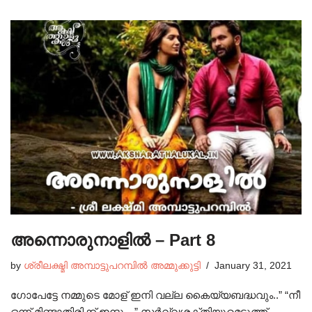
അന്നൊരുനാളിൽ – Part 8
by
ശ്രീലക്ഷ്മി അമ്പാട്ടുപറമ്പിൽ അമ്മുക്കുട്ടി
January 31, 2021
ഗോപേട്ടേ നമ്മുടെ മോള് ഇനി വല്ല കൈയ്യബദ്ധവും..” “നീ
ഒന്ന് മിണ്ടാതിരിക്ക് ഇന്ദൂ…” സർവ്വശക്തിയുമെടുത്ത്