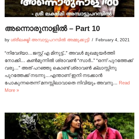
അന്നൊരുനാളിൽ – Part 10
by
ശ്രീലക്ഷ്മി അമ്പാട്ടുപറമ്പിൽ അമ്മുക്കുട്ടി
February 4, 2021
“നിവേദ്യാ…ജസ്റ്റ് എ മിനുട്ട്..” അവൾ മുഖമുയർത്തി
നോക്കി… കൺമുന്നിൽ ശ്രാവൺ “സാർ..” “ഒന്ന് പുറത്തേക്ക്
വരൂ…” അത് പറഞ്ഞു കൊണ്ട് ശ്രാവൺ ക്ലാസ്സിനു
പുറത്തേക്ക് നടന്നു…എന്താണ് ഇനി നടക്കാൻ
പോകുന്നതെന്ന് മനസ്സിലാവാതെ നിവിയും അവനു…
Read
More »