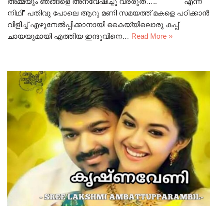
അമ്മയും ഞങ്ങളെ അന്വേഷിച്ചു വരരുത്….. എന്ന്
നിഥി” പതിവു പോലെ ആറു മണി സമയത്ത് മകളെ പഠിക്കാൻ
വിളിച്ച് എഴുനേൽപ്പിക്കാനായി കൈയ്യിലൊരു കപ്പ്
ചായയുമായി എത്തിയ ഇന്ദുവിനെ…
Read More »