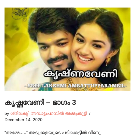
കൃഷ്ണവേണി – ഭാഗം 3
by
ശ്രീലക്ഷ്മി അമ്പാട്ടുപറമ്പിൽ അമ്മുക്കുട്ടി
December 14, 2020
“അമ്മേ…..” അടുക്കളയുടെ പടിക്കെട്ടിൽ വീണു