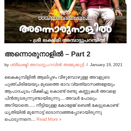
അന്നൊരുനാളിൽ – Part 2
by
ശ്രീലക്ഷ്മി അമ്പാട്ടുപറമ്പിൽ അമ്മുക്കുട്ടി
January 19, 2021
കൈകുമ്പിളിൽ ആലിപ്പഴം വീഴുമ്പോഴുള്ള അവളുടെ
പുഞ്ചിരിയേയും മുഖത്തെ ഭാവ വ്യത്യാസങ്ങളേയും
ആപാദചൂടം വീക്ഷിച്ചു കൊണ്ട് രണ്ടു കണ്ണുകൾ അവളെ
പിൻതുടരുന്നുണ്ടായിരുന്നു….അവൾ പോലും
അറിയാതെ….. നീട്ടിയുള്ള കോളേജ് ബെൽ കേട്ടുകൊണ്ട്
ധൃതിയിൽ മുന്നോട്ട് ഓടാനാഞ്ഞപ്പോഴായിരുന്നു
പൊടുന്നനെ…
Read More »