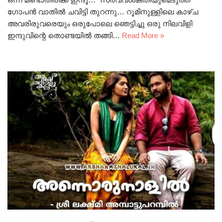
ഗോപൻ വാതിൽ ചവിട്ടി തുറന്നു… റൂമിനുള്ളിലെ കാഴ്ച
അവരിരുവരെയും ഒരുപോലെ ഞെട്ടിച്ചു ഒരു നിലവിളി
ഇന്ദുവിന്റെ തൊണ്ടയിൽ തങ്ങി…
Read More »