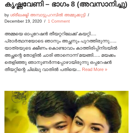
കൃഷ്ണവേണി – ഭാഗം 8 (അവസാനിച്ചു)
by
ശ്രീലക്ഷ്മി അമ്പാട്ടുപറമ്പിൽ അമ്മുക്കുട്ടി
December 19, 2020
1 Comment
അമ്മയെ ഓപ്പറേഷൻ തീയറ്ററിലേക്ക് കയറ്റി….
പ്രാർത്ഥനയോടെ ഞാനും അച്ഛനും പുറത്തിരുന്നു…..
യാത്രയുടെ ക്ഷീണം കൊണ്ടാവാം കാത്തിരിപ്പിനിടയിൽ
അച്ഛന്റെ തോളിൽ ചാരി ഞാനൊന്ന് മയങ്ങി….. മയക്കം
തെളിഞ്ഞു ഞാനുണർന്നപ്പോഴായിരുന്നു ഒപ്പറേഷൻ
തീയറ്റിന്റെ ചില്ലു വാതിൽ പതിയെ…
Read More »