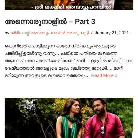
അന്നൊരുനാളിൽ – Part 3
by
ശ്രീലക്ഷ്മി അമ്പാട്ടുപറമ്പിൽ അമ്മുക്കുട്ടി
January 21, 2021
കൊറിയർ പൊട്ടിക്കുന്ന ഓരോ നിമിഷവും അവളുടെ
ചങ്കിടിപ്പ് ഉയർന്നു വന്നു….പതിയെ പതിയെ മുഖത്തെ
ആകാംഷ ഭാവം ദേഷ്യത്തിലേക്ക് മാറി….ഉള്ളിൽ തികട്ടി വന്ന
ദേഷ്യത്താൽ അവളുടെ മുഖം വലിഞ്ഞു മുറുകി…. മാറി
മറിയുന്ന അവളുടെ മുഖഭാവത്തെയും…
Read More »