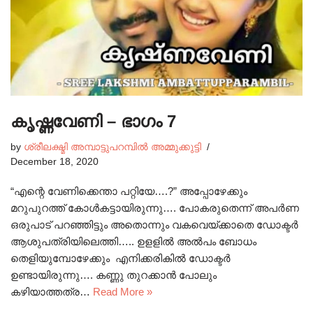
കൃഷ്ണവേണി – ഭാഗം 7
by
ശ്രീലക്ഷ്മി അമ്പാട്ടുപറമ്പിൽ അമ്മുക്കുട്ടി
December 18, 2020
“എന്റെ വേണിക്കെന്താ പറ്റിയേ….?” അപ്പോഴേക്കും
മറുപുറത്ത് കോൾകട്ടായിരുന്നു…. പോകരുതെന്ന് അപർണ
ഒരുപാട് പറഞ്ഞിട്ടും അതൊന്നും വകവെയ്ക്കാതെ ഡോക്ടർ
ആശുപത്രിയിലെത്തി….. ഉളളിൽ അൽപം ബോധം
തെളിയുമ്പോഴേക്കും എനിക്കരികിൽ ഡോക്ടർ
ഉണ്ടായിരുന്നു…. കണ്ണു തുറക്കാൻ പോലും
കഴിയാത്തത്ര…
Read More »