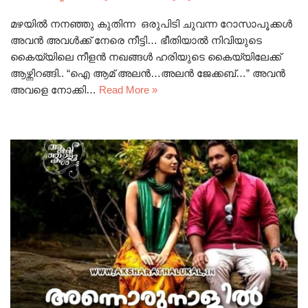
മഴയിൽ നനഞ്ഞു കുതിന്ന ഒരുപിടി ചുവന്ന റോസാപൂക്കൾ
അവൻ അവൾക്ക് നേരെ നീട്ടി… ഭീതിയാൽ നിവിയുടെ
കൈയ്യിലെ നീളൻ നഖങ്ങൾ ഹരിയുടെ കൈയ്യിലേക്ക്
ആഴ്ന്നിറങ്ങി.. “ഐ ആമ് അലൻ…അലൻ ജേക്കബ്…” അവൻ
അവളെ നോക്കി…
Read More »