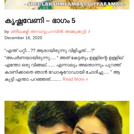
കൃഷ്ണവേണി – ഭാഗം 5
by
ശ്രീലക്ഷ്മി അമ്പാട്ടുപറമ്പിൽ അമ്മുക്കുട്ടി
December 16, 2020
“എന്ത് പറ്റി…?? ആരായിരുന്നു വിളിച്ചത്….?”
“അപർണയായിരുന്നു…. “ അത് കേട്ടതും ഉള്ളിന്റെ ഉള്ളില്
എന്തോ ഒരു വിങ്ങല്…… എന്നാലും അതൊന്നും പുറത്ത്
കാണിക്കാതെ ഞാൻ ഡോക്ടറോഡായി ചോദിച്ചു…. ” ആ
കുട്ടി എന്താ പറഞ്ഞത്…..…
Read More »