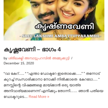
കൃഷ്ണവേണി – ഭാഗം 4
by
ശ്രീലക്ഷ്മി അമ്പാട്ടുപറമ്പിൽ അമ്മുക്കുട്ടി
December 15, 2020
“വാ കേറ്….. “ “എന്താ ഡോക്ടറേ ഇതൊക്കെ…..” ” തന്നോട്
കുറച്ച് സംസാരിക്കാനാ നോക്കി നിൽക്കാതെ കേറടോ…. “
മനസ്സിന്റെ വിഷമങ്ങളെ മായ്ക്കാൻ ഒരു യാത്ര
അനിവാര്യമാണെന്ന് എനിക്കും തോന്നി…… ഞാൻ പതിയെ
ഡോക്ടറുടെ…
Read More »