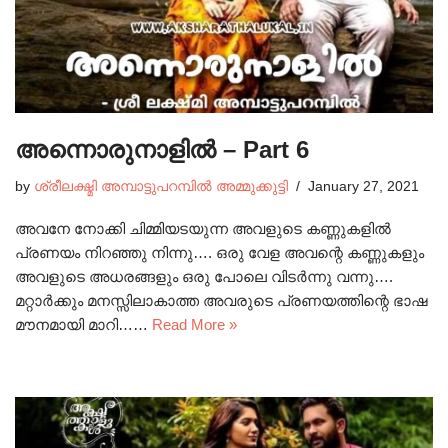
അന്നൊരുനാളിൽ – Part 6
by
ശ്രീലക്ഷ്മി അമ്പാട്ടുപറമ്പിൽ അമ്മുക്കുട്ടി
January 27, 2021
അവനേ നോക്കി ചിമ്മിയടയുന്ന അവളുടെ കണ്ണുകളിൽ
പ്രണയം നിറഞ്ഞു നിന്നു…. ഒരു വേള അവന്റെ കണ്ണുകളും
അവളുടെ അധരങ്ങളും ഒരു പോലെ വിടർന്നു വന്നു….
മറ്റാർക്കും മനസ്സിലാകാത്ത അവരുടെ പ്രണയത്തിന്റെ ഭാഷ
മൗനമായി മാറി……
Read More »