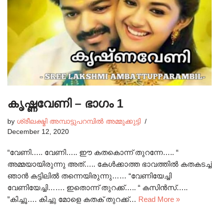
കൃഷ്ണവേണി – ഭാഗം 1
by
ശ്രീലക്ഷ്മി അമ്പാട്ടുപറമ്പിൽ അമ്മുക്കുട്ടി
December 12, 2020
“വേണി….. വേണി….. ഈ കതകൊന്ന് തുറന്നേ….. “
അമ്മയായിരുന്നു അത്….. കേൾക്കാത്ത ഭാവത്തിൽ കതകടച്ച്
ഞാൻ കട്ടിലിൽ തന്നെയിരുന്നു…… “വേണിയേച്ചി
വേണിയേച്ചി……. ഇതൊന്ന് തുറക്ക്….. “ കസിൻസ്…..
”കിച്ചൂ…. കിച്ചു മോളെ കതക് തുറക്ക്…
Read More »