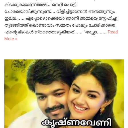
കിടക്കുകയാണ് അമ്മ… നെറ്റി പൊട്ടി
ചോരയൊലിക്കുന്നുണ്ട്…. വിളിച്ചിട്ടാണേൽ അനങ്ങുന്നും
ഇല്ല…… എപ്പോഴൊക്കെയോ ഞാനീ അമ്മയെ സ്നേഹിച്ചു
തുടങ്ങിയത് കൊണ്ടാവാം സമ്മതം പോലും ചോദിക്കാതെ
എന്റെ മിഴികൾ നിറഞ്ഞൊഴുകിയത്…… “അച്ഛാ….…
Read
More »