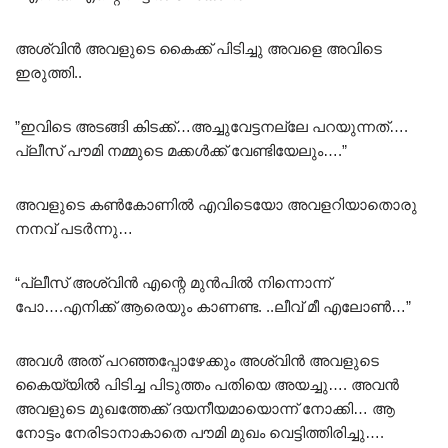
അശ്വിൻ അവളുടെ കൈക്ക് പിടിച്ചു അവളെ അവിടെ
ഇരുത്തി..
”ഇവിടെ അടങ്ങി കിടക്ക്…അച്ചുവേട്ടനല്ലേ പറയുന്നത്….
പ്ലീസ് പൗമി നമ്മുടെ മക്കൾക്ക് വേണ്ടിയേലും….”
അവളുടെ കൺകോണിൽ എവിടെയോ അവളറിയാതൊരു
നനവ് പടർന്നു…
“പ്ലീസ് അശ്വിൻ എന്റെ മുൻപിൽ നിന്നൊന്ന്
പോ….എനിക്ക് ആരെയും കാണണ്ട. ..ലീവ് മീ എലോൺ…”
അവൾ അത് പറഞ്ഞപ്പോഴേക്കും അശ്വിൻ അവളുടെ
കൈയ്യിൽ പിടിച്ച പിടുത്തം പതിയെ അയച്ചു…. അവൻ
അവളുടെ മുഖത്തേക്ക് ദയനീയമായൊന്ന് നോക്കി… ആ
നോട്ടം നേരിടാനാകാതെ പൗമി മുഖം വെട്ടിത്തിരിച്ചു….