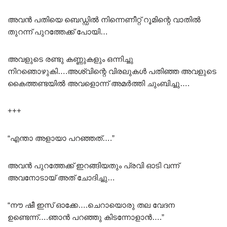
അവൻ പതിയെ ബെഡ്ഡിൽ നിന്നെണീറ്റ് റൂമിന്റെ വാതിൽ
തുറന്ന് പുറത്തേക്ക് പോയി…
അവളുടെ രണ്ടു കണ്ണുകളും ഒന്നിച്ചു
നിറഞൊഴുകി….അശ്വിന്റെ വിരലുകൾ പതിഞ്ഞ അവളുടെ
കൈത്തണ്ടയിൽ അവളൊന്ന് അമർത്തി ചുംബിച്ചു….
+++
“എന്താ അളായാ പറഞ്ഞത്….”
അവൻ പുറത്തേക്ക് ഇറങ്ങിയതും പ്രവി ഓടി വന്ന്
അവനോടായ് അത് ചോദിച്ചു…
“നൗ ഷീ ഇസ് ഓക്കേ….ചെറായൊരു തല വേദന
ഉണ്ടെന്ന്….ഞാൻ പറഞ്ഞു കിടന്നോളാൻ….”