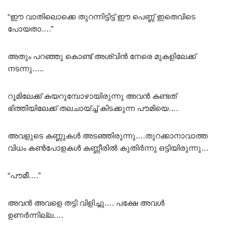
“ഈ വാതിലൊക്കെ തുറന്നിട്ടിട്ട് ഈ പെണ്ണ് ഇതെവിടെ
പോയതാ….”
അതും പറഞ്ഞു കൊണ്ട് അശ്വിൻ നേരെ മുകളിലേക്ക്
നടന്നു…..
റൂമിലേക്ക് കയറുമ്പോഴായിരുന്നു അവൻ കണ്ടത്
ഭിത്തിയിലേക്ക് തലചായ്ച്ച് കിടക്കുന്ന പൗമിയെ….
അവളുടെ കണ്ണുകൾ അടഞ്ഞിരുന്നു….തുറക്കാനാവാത്ത
വിധം കൺപോളകൾ കണ്ണീരിൽ കുതിർന്നു ഒട്ടിയിരുന്നു…
“പൗമീ….”
അവൻ അവളെ തട്ടി വിളിച്ചു…. പക്ഷേ അവൾ
ഉണർന്നില്ല….