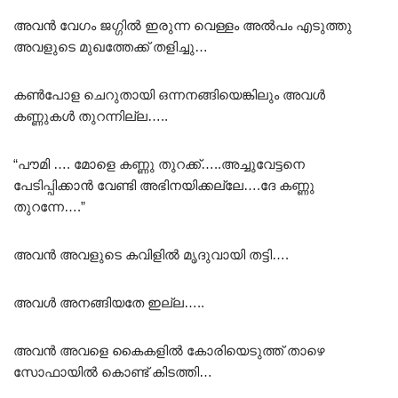
അവൻ വേഗം ജഗ്ഗിൽ ഇരുന്ന വെള്ളം അൽപം എടുത്തു
അവളുടെ മുഖത്തേക്ക് തളിച്ചു…
കൺപോള ചെറുതായി ഒന്നനങ്ങിയെങ്കിലും അവൾ
കണ്ണുകൾ തുറന്നില്ല…..
“പൗമി …. മോളെ കണ്ണു തുറക്ക്…..അച്ചുവേട്ടനെ
പേടിപ്പിക്കാൻ വേണ്ടി അഭിനയിക്കല്ലേ….ദേ കണ്ണു
തുറന്നേ….”
അവൻ അവളുടെ കവിളിൽ മൃദുവായി തട്ടി….
അവൾ അനങ്ങിയതേ ഇല്ല…..
അവൻ അവളെ കൈകളിൽ കോരിയെടുത്ത് താഴെ
സോഫായിൽ കൊണ്ട് കിടത്തി…