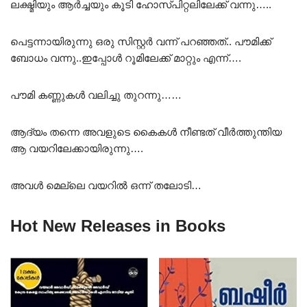
ലക്ഷ്മിയും ആർച്ചയും കൂടി ഹോസ്പിറ്റലിലേക്ക് വന്നു…..
പെട്ടന്നായിരുന്നു ഒരു സിസ്റ്റർ വന്ന് പറഞ്ഞത്.. പൗമിക്ക്
ബോധം വന്നു..ഇപ്പോൾ റൂമിലേക്ക് മാറ്റും എന്ന്….
പൗമി കണ്ണുകൾ വലിച്ചു തുറന്നു……
ആദ്യം തന്നെ അവളുടെ കൈകൾ നീണ്ടത് വീർത്തുന്തിയ
ആ വയറിലേക്കായിരുന്നു….
അവൾ മെല്ലെ വയറിൽ ഒന്ന് തലോടി…
Hot New Releases in Books