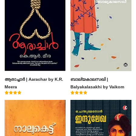
ആരാച്ചാര്‍ | Aarachar by K.R.
ബാല്യകാലസഖി |
Meera
Balyakalasakhi by Vaikom
Muhammad Basheer
Rated
Rated
4.50
4.60
out of 5
out of 5