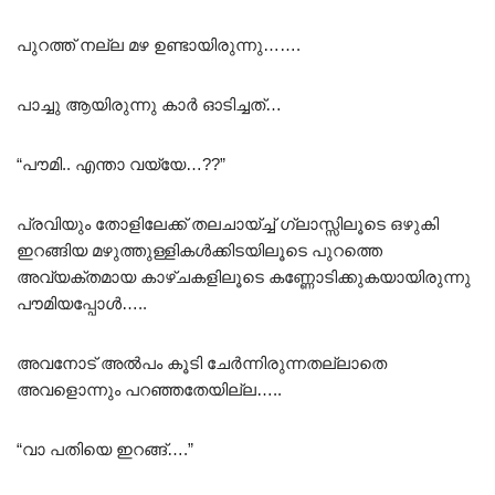
പുറത്ത് നല്ല മഴ ഉണ്ടായിരുന്നു…….
പാച്ചു ആയിരുന്നു കാർ ഓടിച്ചത്…
“പൗമി.. എന്താ വയ്യേ…??”
പ്രവിയും തോളിലേക്ക് തലചായ്ച്ച് ഗ്ലാസ്സിലൂടെ ഒഴുകി
ഇറങ്ങിയ മഴുത്തുള്ളികൾക്കിടയിലൂടെ പുറത്തെ
അവ്യക്തമായ കാഴ്ചകളിലൂടെ കണ്ണോടിക്കുകയായിരുന്നു
പൗമിയപ്പോൾ…..
അവനോട് അൽപം കൂടി ചേർന്നിരുന്നതല്ലാതെ
അവളൊന്നും പറഞ്ഞതേയില്ല…..
“വാ പതിയെ ഇറങ്ങ്….”