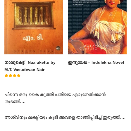
നാലുകെട്ട് | Naalukettu by
ഇന്ദുലേഖ – Indulekha Novel
M.T. Vasudevan Nair
Rated
5.00
out of 5
പിന്നെ ഒരു കൈ കുത്തി പതിയെ എഴുനേൽക്കാൻ
തുടങ്ങി….
അശ്വിനും ലക്ഷ്മിയും കൂടി അവളെ താങ്ങിപ്പിടിച്ച് ഇരുത്തി….