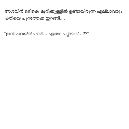
അശ്വിൻ ഒഴികെ മുറിക്കുള്ളിൽ ഉണ്ടായിരുന്ന എല്ലാവരും
പതിയെ പുറത്തേക്ക് ഇറങ്ങി….
“ഇനി പറയ്യ് പൗമി… എന്താ പറ്റിയത്…??”