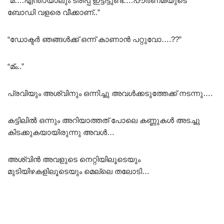
“മ്….എന്തായാലും ട്രിപ്പ് ഇട്ടിട്ടുണ്ട്….പൗർണമിയുടെ
ബോഡി വളരെ വീക്കാണ്..”
“ഡോക്ടർ ഞങ്ങൾക്ക് ഒന്ന് കാണാൻ പറ്റുവോ….??”
“മ്ം..”
പ്രവിയും അശ്വിനും ഒന്നിച്ചു അവൾക്കടുത്തേക്ക് നടന്നു….
കട്ടിലിൽ ഒന്നും അറിയാത്തത് പോലെ കണ്ണുകൾ അടച്ചു
കിടക്കുകയായിരുന്നു അവൾ…
അശ്വിൻ അവളുടെ നെറ്റിയിലൂടെയും
മുടിയിഴകളിലൂടെയും മെല്ലെ തലോടി…