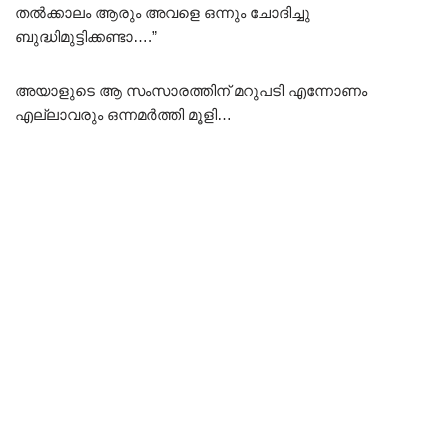
തൽക്കാലം ആരും അവളെ ഒന്നും ചോദിച്ചു
ബുദ്ധിമുട്ടിക്കണ്ടാ….”
അയാളുടെ ആ സംസാരത്തിന് മറുപടി എന്നോണം
എല്ലാവരും ഒന്നമർത്തി മൂളി…