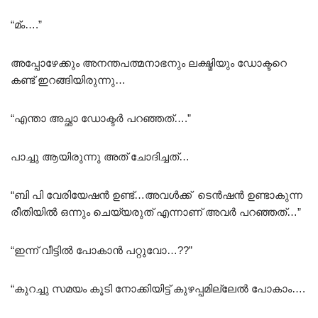
“മ്ം….”
അപ്പോഴേക്കും അനന്തപത്മനാഭനും ലക്ഷ്മിയും ഡോക്ടറെ
കണ്ട് ഇറങ്ങിയിരുന്നു…
“എന്താ അച്ഛാ ഡോക്ടർ പറഞ്ഞത്….”
പാച്ചു ആയിരുന്നു അത് ചോദിച്ചത്…
“ബി പി വേരിയേഷൻ ഉണ്ട്…അവൾക്ക് ടെൻഷൻ ഉണ്ടാകുന്ന
രീതിയിൽ ഒന്നും ചെയ്യരുത് എന്നാണ് അവർ പറഞ്ഞത്…”
“ഇന്ന് വീട്ടിൽ പോകാൻ പറ്റുവോ…??”
“കുറച്ചു സമയം കൂടി നോക്കിയിട്ട് കുഴപ്പമില്ലേൽ പോകാം….