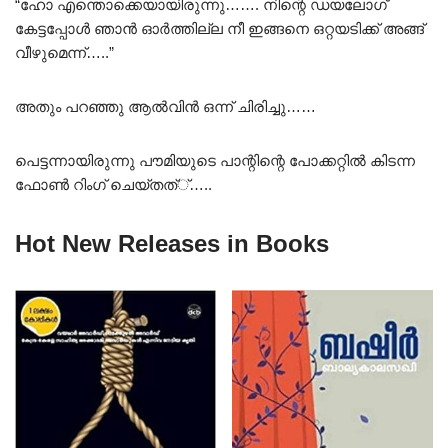
“ഹോ എന്തൊക്കെയായിരുന്നു……. നിന്റെ ഡയലോഗ്
കേട്ടപ്പോൾ ഞാൻ ഓർത്തില്ല നീ ഇങ്ങനെ ഒറ്റയടിക്ക് അങ്ങ്
വീഴുമെന്ന്…..”
അതും പറഞ്ഞു ആൽവിൻ ഒന്ന് ചിരിച്ചു……
പെട്ടന്നായിരുന്നു പൗമിയുടെ പാന്റിന്റെ പോക്കറ്റിൽ കിടന്ന
ഫോൺ റിംഗ് ചെയ്തത്്‌…..
Hot New Releases in Books