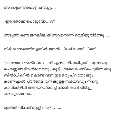
അവളൊന്ന് പൊട്ടി ചിരിച്ചു….
“ഈ തോക്ക് പൊട്ടുവോ…??”
അടുത്ത് കണ്ട ജനലിലേക്ക് അവനൊന്ന് വെടിയുതിർത്തു…..
നിമിഷ നേരത്തിനുള്ളിൽ ജനൽ ചില്ല് പൊട്ടി ചിതറി….
“ടാ മോനേ ആൽവിനേ….നീ എന്താ വിചാരിച്ചത്…,മൂന്നാലു
പൊണ്ണത്തടിയൻമാരെയും കൂട്ടി ഏതോ പൊട്ടിപൊളിഞ ഒരു
ബിൽഡിംഗിൽ കൊണ്ട് വന്ന് ഇട്ട് ഒരു പീറ തോക്കും
കാണിച്ചാൽ പൗർണമി തനിക്കുള്ള സർവ്വതും നിന്റെ
കാൽക്കീഴിൽ അടിയറവ് വെച്ച് നിന്റെ കാല് പിടിച്ചു
കരയുമെന്നോ…..
എങ്കിൽ നിനക്ക് ആള് തെറ്റി……..