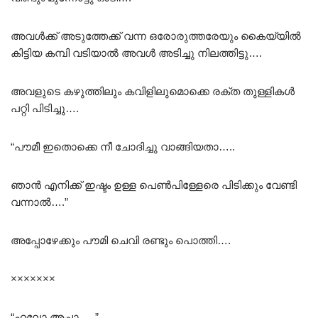
അവൾക്ക് അടുത്തേക്ക് വന്ന ഒരോരുത്തരേയും കൈയ്യിൽ
കിട്ടിയ കമ്പി വടിയാൽ അവൾ അടിച്ചു നിലത്തിട്ടു….
അവളുടെ കഴുത്തിലും കവിളിലുമൊക്കെ രക്ത തുള്ളികൾ
പറ്റി പിടിച്ചു….
“പൗമീ ഇതൊക്കെ നീ ചോദിച്ചു വാങ്ങിയതാ…..
ഞാൻ എനിക്ക് ഇഷ്ടം ഉള്ള പെൺപിള്ളേരെ പിടിക്കും വേണ്ടി
വന്നാൽ….”
അപ്പോഴേക്കും പൗമി ചെവി രണ്ടും പൊത്തി….
×××××××
“ഹലോ അച്ഛാ…..”