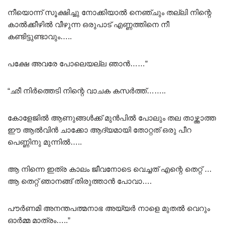
നീയൊന്ന് സൂക്ഷിച്ചു നോക്കിയാൽ നെഞ്ചും തല്ലി നിന്റെ
കാൽക്കീഴിൽ വീഴുന്ന ഒരുപാട് എണ്ണത്തിനെ നീ
കണ്ടിട്ടുണ്ടാവും…..
പക്ഷേ അവരേ പോലെയല്ല ഞാൻ……”
“ഛീ നിർത്തെടി നിന്റെ വാചക കസർത്ത്……..
കോളേജിൽ ആണുങ്ങൾക്ക് മുൻപിൽ പോലും തല താഴ്ത്താത്ത
ഈ ആൽവിൻ ചാക്കോ ആദ്യമായി തോറ്റത് ഒരു പീറ
പെണ്ണിനു മുന്നിൽ…..
ആ നിന്നെ ഇത്ര കാലം ജീവനോടെ വെച്ചത് എന്റെ തെറ്റ് …
ആ തെറ്റ് ഞാനങ്ങ് തിരുത്താൻ പോവാ….
പൗർണമി അനന്തപത്മനാഭ അയ്യർ നാളെ മുതൽ വെറും
ഓർമ്മ മാത്രം…..”