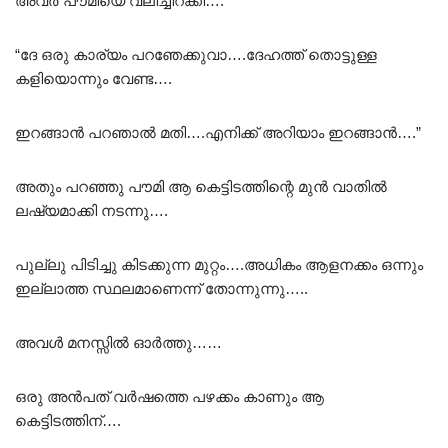
അവർ പൗമിയെ വലിച്ചിറക്കി….
“ദേ ഒരു കാര്യം പറഞേക്കുവാ….ദേഹത്ത് തൊട്ടുള്ള
കളിയൊന്നും വേണ്ട….
ഇറങ്ങാൻ പറഞാൽ മതി….എനിക്ക് അറിയാം ഇറങ്ങാൻ….”
അതും പറഞ്ഞു പൗമി ആ കെട്ടിടത്തിന്റെ മുൻ വാതിൽ
ലഷ്യമാക്കി നടന്നു….
പുല്ലു പിടിച്ചു കിടക്കുന്ന മുറ്റം….അധികം ആളനക്കം ഒന്നും
ഇല്ലാത്ത സ്ഥലമാണെന്ന് തോന്നുന്നു…..
അവൾ മനസ്സിൽ ഓർത്തു……
ഒരു അൻപത് വർഷത്തെ പഴക്കം കാണും ആ
കെട്ടിടത്തിന്….