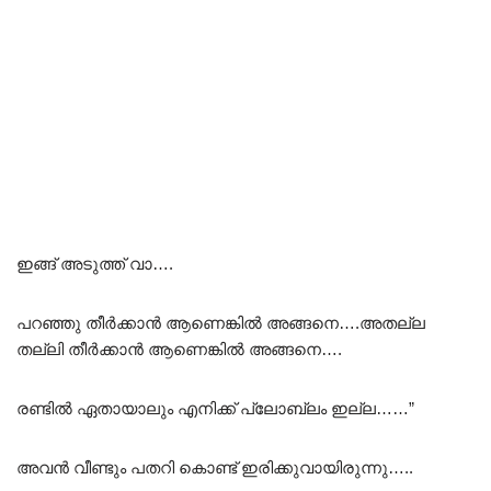
ഇങ്ങ് അടുത്ത് വാ….
പറഞ്ഞു തീർക്കാൻ ആണെങ്കിൽ അങ്ങനെ….അതല്ല
തല്ലി തീർക്കാൻ ആണെങ്കിൽ അങ്ങനെ….
രണ്ടിൽ ഏതായാലും എനിക്ക് പ്ലോബ്ലം ഇല്ല……”
അവൻ വീണ്ടും പതറി കൊണ്ട് ഇരിക്കുവായിരുന്നു…..