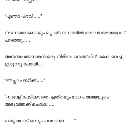
“എന്താ പ്രവീ…..”
നടന്നതൊക്കെയും ഒറ്റ ശ്വാസത്തിൽ അവൻ അയാളോട്
പറഞ്ഞു……
അനന്തപത്മനാഭൻ ഒരു നിമിഷം നെഞ്ചിൽ കൈ വെച്ച്
ഇരുന്നു പോയി….
“അച്ഛാ പൗമിക്ക്…..”
“നിങ്ങള് പേടിക്കാതെ എത്രയും വേഗം അമ്മയുടെ
അടുത്തേക്ക് ചെല്ല്…..
ലക്ഷ്മിയോട് ഒന്നും പറയണ്ടാ…….”