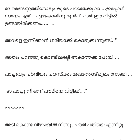
ദേ രണ്ടെണ്ണത്തിനോടും കൂടെ പറഞേക്കുവാ….ഇപ്പോൾ
സമയം ഏഴ്….ഏഴേകാലിനു മുൻപ് പൗമി ഈ വീട്ടിൽ
ഉണ്ടായിരിക്കണം………
അവളെ ഇന്ന് ഞാൻ ശരിയാക്കി കൊടുക്കുന്നുണ്ട്…”
അതും പറഞ്ഞു കൊണ്ട് ലക്ഷ്മി അകത്തേക്ക് പോയി….
പാച്ചുവും പ്രവിയും പരസ്പരം മുഖത്തോട് മുഖം നോക്കി….
“ടാ പാച്ചൂ നീ ഒന്ന് പൗമിയെ വിളിക്ക്….”
×××××××
അടി കൊണ്ട വീഴ്ചയിൽ നിന്നും പൗമി പതിയെ എണീറ്റു….