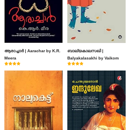
ആരാച്ചാര്‍ | Aarachar by K.R.
ബാല്യകാലസഖി |
Meera
Balyakalasakhi by Vaikom
Muhammad Basheer
Rated
Rated
4.50
4.60
out of 5
out of 5