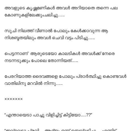
അവളുടെ കൃഷ്ണമണികൾ അവൾ അറിയാതെ തന്നെ പല
കോണുകളിലേക്കുംചലിച്ചു…..
സൂചി നിലത്ത് വീണാൽ പോലും കേൾക്കാവുന്ന ആ
നിശബ്ദതയിലും അവൾ ചെവി വട്ടം പിടിച്ചു…..
പെട്ടന്നാണ് ആരുടെയോ കാലടികൾ അവൾക്ക് നേരെ
നടന്നടുക്കും പോലെ തോന്നിയത്…..
പേരറിയാത്ത ദൈവങ്ങളെ പോലും പ്രാർത്ഥിച്ചു കൊണ്ടവൾ
വാതിലിനു മറവിൽ നിന്നു…..
×××××××
“എന്തായെടാ പാച്ചൂ വിളിച്ചിട്ട് കിട്ടിയോ….??”
“ഇല്ലെടാ പ്രവി….ആദ്യം ഒന്ന് ബെല്ലടിച്ചു….എന്നിട്ട്