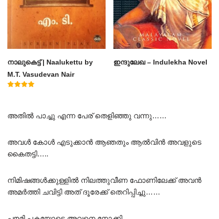
നാലുകെട്ട് | Naalukettu by
ഇന്ദുലേഖ – Indulekha Novel
M.T. Vasudevan Nair
Rated
5.00
out of 5
അതിൽ പാച്ചു എന്ന പേര് തെളിഞ്ഞു വന്നു……
അവൾ കോൾ എടുക്കാൻ ആഞതും ആൽവിൻ അവളുടെ
കൈതട്ടി…..
നിമിഷങ്ങൾക്കുള്ളിൽ നിലത്തുവീണ ഫോണിലേക്ക് അവൻ
അമർത്തി ചവിട്ടി അത് ദൂരേക്ക് തെറിപ്പിച്ചു……
പൗമി പകയോടെ അവനെ നോക്കി…..