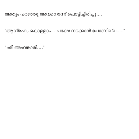
അതും പറഞ്ഞു അവനൊന്ന് പൊട്ടിച്ചിരിച്ചു….
“ആഗ്രഹം കൊള്ളാം… പക്ഷേ നടക്കാൻ പോണില്ല…..”
“ഛീ അഹങ്കാരി….”