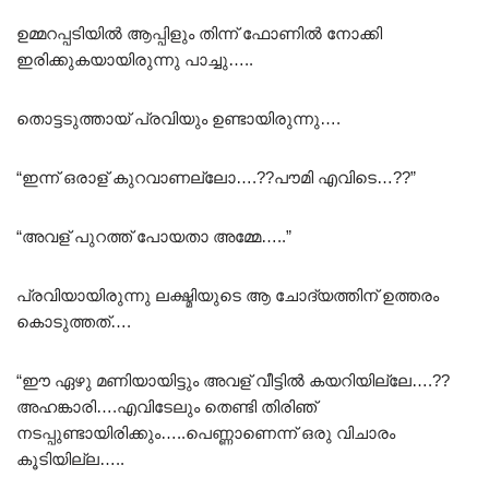
ഉമ്മറപ്പടിയിൽ ആപ്പിളും തിന്ന് ഫോണിൽ നോക്കി
ഇരിക്കുകയായിരുന്നു പാച്ചു…..
തൊട്ടടുത്തായ് പ്രവിയും ഉണ്ടായിരുന്നു….
“ഇന്ന് ഒരാള് കുറവാണല്ലോ….??പൗമി എവിടെ…??”
“അവള് പുറത്ത് പോയതാ അമ്മേ…..”
പ്രവിയായിരുന്നു ലക്ഷ്മിയുടെ ആ ചോദ്യത്തിന് ഉത്തരം
കൊടുത്തത്….
“ഈ ഏഴു മണിയായിട്ടും അവള് വീട്ടിൽ കയറിയില്ലേ….??
അഹങ്കാരി….എവിടേലും തെണ്ടി തിരിഞ്
നടപ്പുണ്ടായിരിക്കും…..പെണ്ണാണെന്ന് ഒരു വിചാരം
കൂടിയില്ല…..