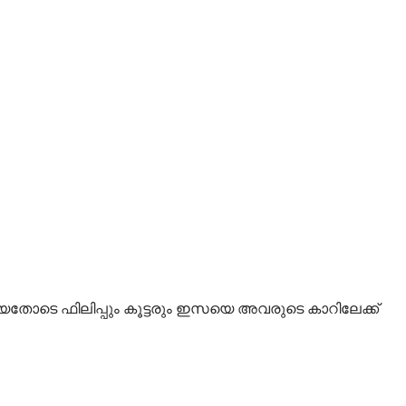
തോടെ ഫിലിപ്പും കൂട്ടരും ഇസയെ അവരുടെ കാറിലേക്ക്