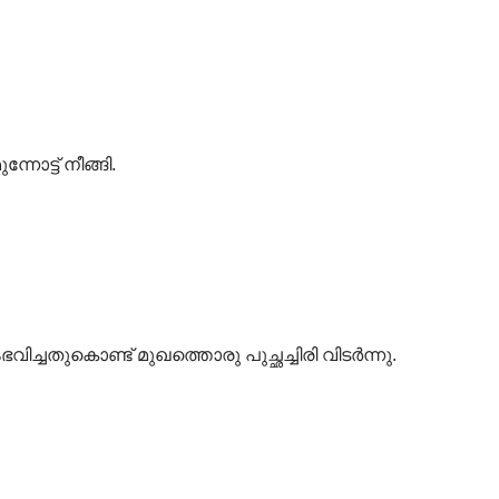
ോട്ട് നീങ്ങി.
ചതുകൊണ്ട് മുഖത്തൊരു പുച്ഛച്ചിരി വിടർന്നു.