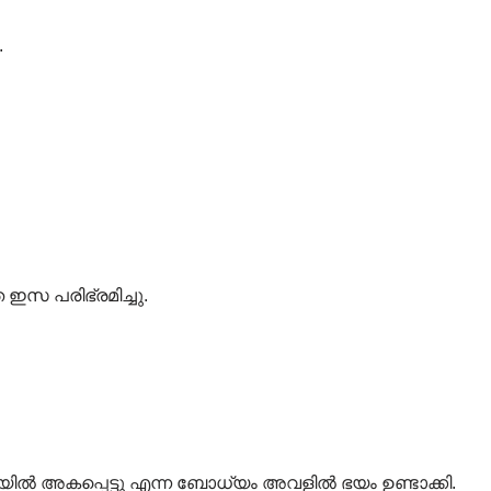
.
 ഇസ പരിഭ്രമിച്ചു.
യ്യിൽ അകപ്പെട്ടു എന്ന ബോധ്യം അവളിൽ ഭയം ഉണ്ടാക്കി.