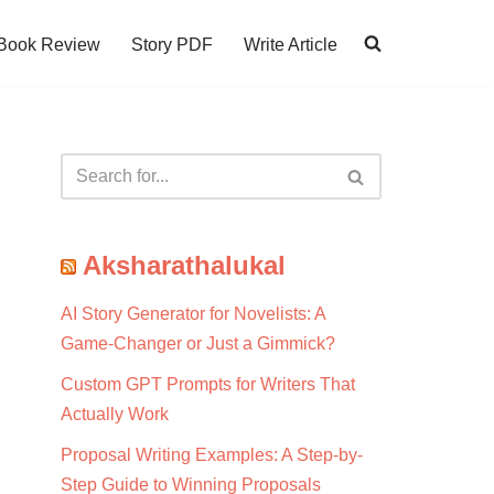
Book Review
Story PDF
Write Article
Aksharathalukal
AI Story Generator for Novelists: A
Game-Changer or Just a Gimmick?
Custom GPT Prompts for Writers That
Actually Work
Proposal Writing Examples: A Step-by-
Step Guide to Winning Proposals