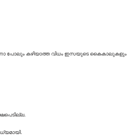
ക്കാനോ പോലും കഴിയാത്ത വിധം ഇസയുടെ കൈകാലുകളും
ക്ഷപെടില്ല.
ോധ്യമായി.