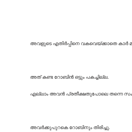
അവളുടെ എതിർപ്പിനെ വകവെയ്ക്കാതെ കാർ മുന്ന
അത് കണ്ട റോബിൻ ഒട്ടും പകച്ചില്ല.
എല്ലാം അവൻ പ്രതീക്ഷതുപോലെ തന്നെ സംഭവിച്
അവർക്കുപുറകെ റോബിനും തിരിച്ചു.