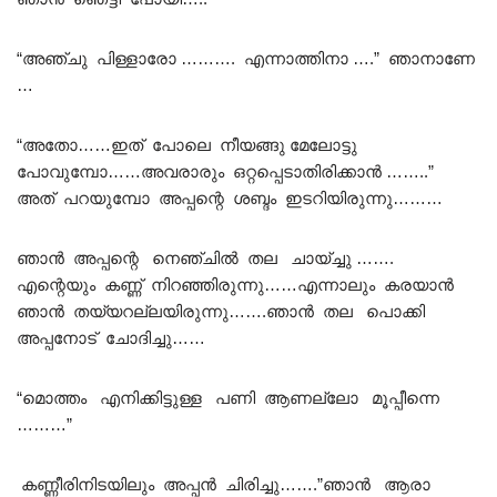
“അഞ്ചു പിള്ളാരോ ………. എന്നാത്തിനാ ….” ഞാനാണേ
…
“അതോ……ഇത് പോലെ നീയങ്ങു മേലോട്ടു
പോവുമ്പോ……അവരാരും ഒറ്റപ്പെടാതിരിക്കാൻ ……..”
അത് പറയുമ്പോ അപ്പന്റെ ശബ്ദം ഇടറിയിരുന്നു………
ഞാൻ അപ്പന്റെ നെഞ്ചിൽ തല ചായ്ച്ചു …….
എന്റെയും കണ്ണ് നിറഞ്ഞിരുന്നു……എന്നാലും കരയാൻ
ഞാൻ തയ്യറല്ലയിരുന്നു…….ഞാൻ തല പൊക്കി
അപ്പനോട് ചോദിച്ചു……
“മൊത്തം എനിക്കിട്ടുള്ള പണി ആണല്ലോ മൂപ്പീന്നെ
………”
കണ്ണീരിനിടയിലും അപ്പൻ ചിരിച്ചു…….”ഞാൻ ആരാ