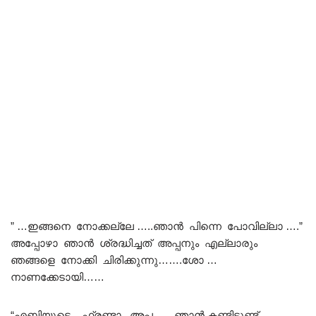
” …ഇങ്ങനെ നോക്കല്ലേ …..ഞാൻ പിന്നെ പോവില്ലാ ….”
അപ്പോഴാ ഞാൻ ശ്രദ്ധിച്ചത് അപ്പനും എല്ലാരും
ഞങ്ങളെ നോക്കി ചിരിക്കുന്നു…….ശോ …
നാണക്കേടായി……
“എബിയുടെ ഫ്രണ്ടാ അപ്പ……ഞാൻ കണ്ടിട്ടുണ്ട്……