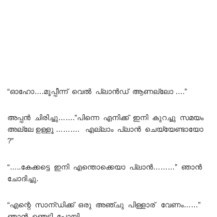
“ഓഹോ….മൂപ്പീന്ന് വെൽ പ്ലാൻഡ് ആണല്ലോ ….”
അപ്പൻ ചിരിച്ചു…….”പിന്നെ എനിക്ക് ഇനി കുറച്ചു സമയം
അല്ലേ ഉള്ളൂ ………. എല്ലാം പ്ലാൻ ചെയ്യേണ്ടായോ
?”
“…..കേക്കട്ടെ ഇനി എന്തൊക്കെയാ പ്ലാൻ………” ഞാൻ
ചോദിച്ചു.
“എന്റെ സാന്ഡിക്ക് ഒരു അഞ്ചു പിള്ളാര് വേണം……”
ഞാൻ ഞെട്ടി പോയി…..