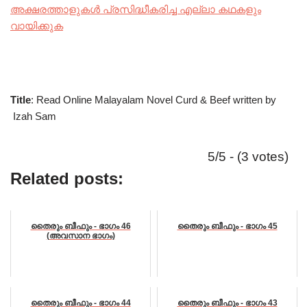
അക്ഷരത്താളുകൾ പ്രസിദ്ധീകരിച്ച എല്ലാ കഥകളും
വായിക്കുക
Title
: Read Online Malayalam Novel Curd & Beef written by
Izah Sam
5/5 - (3 votes)
Related posts:
തൈരും ബീഫും - ഭാഗം 46
തൈരും ബീഫും - ഭാഗം 45
(അവസാന ഭാഗം)
തൈരും ബീഫും - ഭാഗം 44
തൈരും ബീഫും - ഭാഗം 43