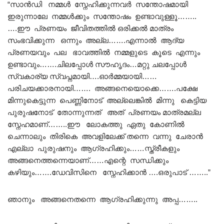
“സാൻഡി നമ്മൾ സ്നേഹിക്കുന്നവർ സന്തോഷമായി
ഇരുന്നാലേ നമ്മൾക്കും സന്തോഷം ഉണ്ടാവുള്ളൂ……..
….ഈ പ്രണയം ജീവിതത്തിൽ ഒരിക്കൽ മാത്രം
സംഭവിക്കുന്ന ഒന്നും അല്ല…….എന്നാൽ ആദ്യ
പ്രണയവും പല ഭാവത്തിൽ നമ്മളുടെ കൂടെ എന്നും
ഉണ്ടാവും…….ചിലപ്പോൾ സൗഹൃദം…മറ്റു ചലപ്പോൾ
സ്വകാര്യ സ്വപ്നമായി….ഓർമ്മയായി……
പരിചയക്കാരനായി……. അങ്ങനെയൊക്കെ…….പക്ഷേ
മിന്നുകെട്ടുന്ന പെണ്ണിനോട് അല്ലെങ്കിൽ മിന്നു കെട്ടിയ
പുരുഷനോട് തോന്നുന്നത് അത് പ്രണയം മാത്രമല്ല
സ്നേഹമാണ്……..ഈ ലോകത്തു ഏതു കോണിൽ
ചെന്നാലും തിരികെ അവളിലേക്ക് തന്നെ വന്നു ചേരാൻ
എല്ലാ പുരുഷനും ആഗ്രഹിക്കും……സ്ത്രീകളും
അങ്ങനെത്തന്നെയാണ്……എന്റെ സന്ധിക്കും
കഴിയും…….ഡേവിസിനെ സ്നേഹിക്കാൻ ….ഒരുപാട് ……..”
ഞാനും അങ്ങനെതന്നെ ആഗ്രഹിക്കുന്നു അപ്പ……..