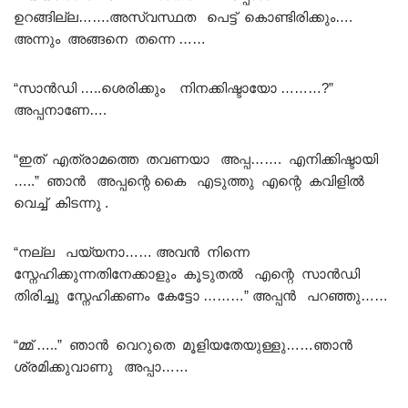
ഉറങ്ങില്ല…….അസ്വസ്ഥത പെട്ട് കൊണ്ടിരിക്കും….
അന്നും അങ്ങനെ തന്നെ ……
“സാൻഡി …..ശെരിക്കും നിനക്കിഷ്ടായോ ………?”
അപ്പനാണേ….
“ഇത് എത്രാമത്തെ തവണയാ അപ്പ……. എനിക്കിഷ്ടായി
…..” ഞാൻ അപ്പന്റെ കൈ എടുത്തു എന്റെ കവിളിൽ
വെച്ച് കിടന്നു .
“നല്ല പയ്യനാ…… അവൻ നിന്നെ
സ്നേഹിക്കുന്നതിനേക്കാളും കൂടുതൽ എന്റെ സാൻഡി
തിരിച്ചു സ്നേഹിക്കണം കേട്ടോ ………” അപ്പൻ പറഞ്ഞു……
“മ്മ് …..” ഞാൻ വെറുതെ മൂളിയതേയുള്ളു……ഞാൻ
ശ്രമിക്കുവാണു അപ്പാ……