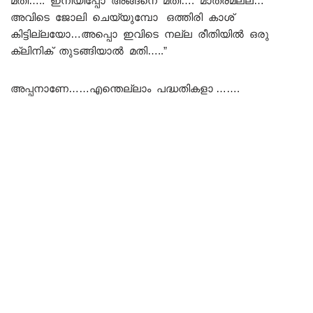
മതി….. ഇനിയിപ്പോ അങ്ങനെ മതി…. മാത്രമല്ല…
അവിടെ ജോലി ചെയ്യുമ്പോ ഒത്തിരി കാശ്
കിട്ടില്ലയോ…അപ്പൊ ഇവിടെ നല്ല രീതിയിൽ ഒരു
ക്ലിനിക് തുടങ്ങിയാൽ മതി…..”
അപ്പനാണേ……എന്തെല്ലാം പദ്ധതികളാ …….