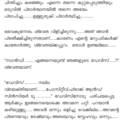
ചിന്തിച്ചും കരഞ്ഞും എന്നെ തന്നെ കുറ്റപ്പെടുത്തിയും
ഒടുവിൽ പ്രാർത്ഥനയിൽ തന്നെ അഭയം
പ്രാപിച്ചു…….ഉള്ളുരുകി പ്രാർത്ഥിച്ചു………
വൈകുന്നേരം ശ്വേത വിളിച്ചിരുന്നു……അത് ഞാൻ
പ്രതീക്ഷിച്ചിരുന്നതാണ്…..കാരണം എന്റെ മറുപടികൾക്ക്
കാതോർത്തു ശ്വേതയ്ക്കപ്പുറം ഒരാൾ ഉണ്ടല്ലോ……
“സാൻഡി …… എങ്ങനെയുണ്ട് ഞങ്ങളുടെ ഡേവിസ് ….?”
ശ്വേതയാണ്.
“ഡേവിസ് ……… നല്ല
വ്യെക്തിയാണ്…….പോസിറ്റീവ്,ഫ്രാങ്ക് ആൻഡ്
സിൻസിയർ ടൂ ………..” ഡേവിസിനോടു പരിചയപ്പെട്ട
ആർക്കും ഇങ്ങനെയൊക്കെ അവനെ പറ്റി പറയാൻ
കഴിയുള്ളൂ….. അവൻ ഒന്നും ഒളിച്ചു വെക്കില്ല…അവന്റെ
പ്രണയവും ദേഷ്യവും അബദ്ധവും സ്നേഹവും ഒന്നും…..