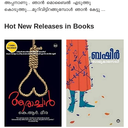
അപ്പനാണു . ഞാൻ മൊബൈൽ എടുത്തു
കൊടുത്തു….മുറിവിട്ടിറങ്ങുമ്പോൾ ഞാൻ കേട്ടു …
Hot New Releases in Books