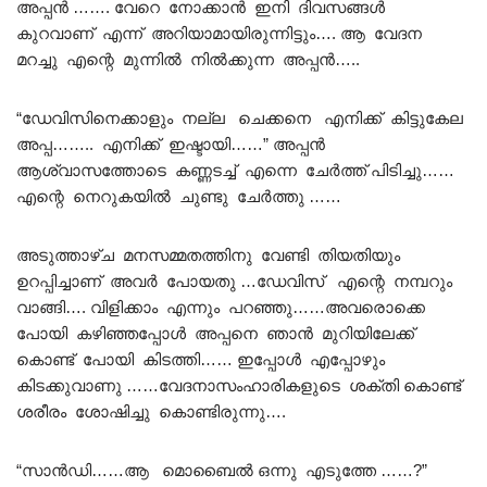
അപ്പൻ ……. വേറെ നോക്കാൻ ഇനി ദിവസങ്ങൾ
കുറവാണ് എന്ന് അറിയാമായിരുന്നിട്ടും…. ആ വേദന
മറച്ചു എന്റെ മുന്നിൽ നിൽക്കുന്ന അപ്പൻ…..
“ഡേവിസിനെക്കാളും നല്ല ചെക്കനെ എനിക്ക് കിട്ടുകേല
അപ്പ…….. എനിക്ക് ഇഷ്ടായി……” അപ്പൻ
ആശ്വാസത്തോടെ കണ്ണടച്ച് എന്നെ ചേർത്ത് പിടിച്ചു……
എന്റെ നെറുകയിൽ ചുണ്ടു ചേർത്തു ……
അടുത്താഴ്ച മനസമ്മതത്തിനു വേണ്ടി തിയതിയും
ഉറപ്പിച്ചാണ് അവർ പോയതു …ഡേവിസ് എന്റെ നമ്പറും
വാങ്ങി…. വിളിക്കാം എന്നും പറഞ്ഞു……അവരൊക്കെ
പോയി കഴിഞ്ഞപ്പോൾ അപ്പനെ ഞാൻ മുറിയിലേക്ക്
കൊണ്ട് പോയി കിടത്തി…… ഇപ്പോൾ എപ്പോഴും
കിടക്കുവാണു ……വേദനാസംഹാരികളുടെ ശക്തി കൊണ്ട്
ശരീരം ശോഷിച്ചു കൊണ്ടിരുന്നു….
“സാൻഡി……ആ മൊബൈൽ ഒന്നു എടുത്തേ ……?”