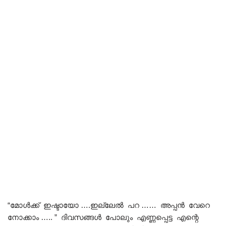
“മോൾക്ക് ഇഷ്ടായോ ….ഇല്ലേൽ പറ …… അപ്പൻ വേറെ
നോക്കാം ….. ” ദിവസങ്ങൾ പോലും എണ്ണപ്പെട്ട എന്റെ