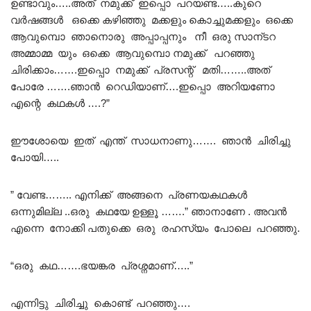
ഉണ്ടാവും…..അത് നമുക്ക് ഇപ്പൊ പറയണ്ട…..കുറെ
വർഷങ്ങൾ ഒക്കെ കഴിഞ്ഞു മക്കളും കൊച്ചുമക്കളും ഒക്കെ
ആവുമ്പൊ ഞാനൊരു അപ്പാപ്പനും നീ ഒരു സാന്ടറ
അമ്മാമ്മ യും ഒക്കെ ആവുമ്പൊ നമുക്ക് പറഞ്ഞു
ചിരിക്കാം…….ഇപ്പൊ നമുക്ക് പ്രസന്റ് മതി……..അത്
പോരേ …….ഞാൻ റെഡിയാണ്….ഇപ്പൊ അറിയണോ
എന്റെ കഥകൾ ….?”
ഈശോയെ ഇത് എന്ത് സാധനാണു……. ഞാൻ ചിരിച്ചു
പോയി…..
” വേണ്ട…….. എനിക്ക് അങ്ങനെ പ്രണയകഥകൾ
ഒന്നുമില്ല ..ഒരു കഥയേ ഉള്ളൂ …….” ഞാനാണേ . അവൻ
എന്നെ നോക്കി പതുക്കെ ഒരു രഹസ്യം പോലെ പറഞ്ഞു.
“ഒരു കഥ…….ഭയങ്കര പ്രശ്നമാണ്…..”
എന്നിട്ടു ചിരിച്ചു കൊണ്ട് പറഞ്ഞു….