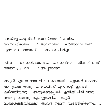
“അങ്കിളേ …എനിക്ക് സാൻട്രയോട് മാത്രം
സംസാരിക്കണം…….” അവനാണ് …. കർത്താവേ ഇത്
എന്ത് സാധനമാണ്……. അപ്പൻ ചിരിച്ചു….
“പിന്നെ സംസാരിക്കാതെ ……… സാൻഡി ….നിങ്ങൾ ഒന്ന്
നടന്നേച്ചും വാ……..” അപ്പനാണേ…..
അപ്പൻ എന്നെ നോക്കി പോകാനായി കണ്ണുകൾ കൊണ്ട്
അനുവാദം തന്നു…… ഡേവിസ് മുറ്റതോട്ട് ഇറങ്ങി
കഴിഞ്ഞിരുന്നു…..അതുകണ്ടപ്പോൾ എനിക്ക് ചിരി വന്നു…..
ഞാനും അവനു ഒപ്പം ഇറങ്ങി…… റബ്ബർ
മരങ്ങൾക്കിടയിലേക്കു അവൻ നടന്നു തുടങ്ങിയിരുന്നു……