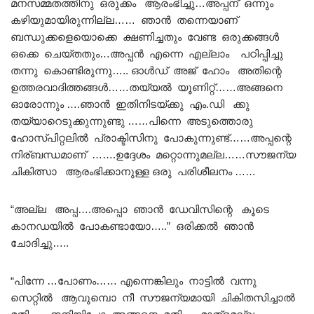
മനസമ്മതത്തിനു ഒരുക്കം ആരംഭിച്ചു…അപ്പന് ഒന്നും
കഴിയുമായിരുന്നില്ല…… ഞാൻ തന്നെയാണ്
ബന്ധുക്കളെയൊക്കെ ക്ഷണിച്ചതും വേണ്ട ഒരുക്കങ്ങൾ
ഒക്കെ ചെയ്തതും…അപ്പൻ എന്നെ എല്ലാം പഠിപ്പിച്ചു
തന്നു കൊണ്ടിരുന്നു….. ഓൾഡ് അജ് ഹോം അതിന്റെ
ഉത്തരവാദിത്തങ്ങൾ……തയ്യൽ യൂണിറ്റ്……അങ്ങനെ
ഓരോന്നും ….ഞാൻ ഇതിനിടയ്ക്കു എം.ഡി ക്കു
തയ്യാറെടുക്കുന്നുണ്ടു ……പിന്നെ അടുത്തൊരു
ഹോസ്പിറ്റലിൽ പ്രാക്ടിസിനു പോകുന്നുണ്ട്……അപ്പന്റെ
നിര്ബന്ധമാണ് …….ഉദ്ദേശം മറ്റൊന്നുമല്ല……സൗജന്യ
ചികിത്സാ ആരംഭിക്കാനുള്ള ഒരു പരിശീലനം ……
“അല്ല അപ്പ….അപ്പൊ ഞാൻ ഡേവിസിന്റെ കൂടെ
കാനഡയിൽ പോകണ്ടായോ…..” ഒരിക്കൽ ഞാൻ
ചോദിച്ചു…..
“പിന്നേ …പോണം…… എന്നെങ്കിലും നാട്ടിൽ വന്നു
സെറ്റിൽ ആവുമ്പൊ നീ സൗജന്യമായി ചികിതസിച്ചാൽ