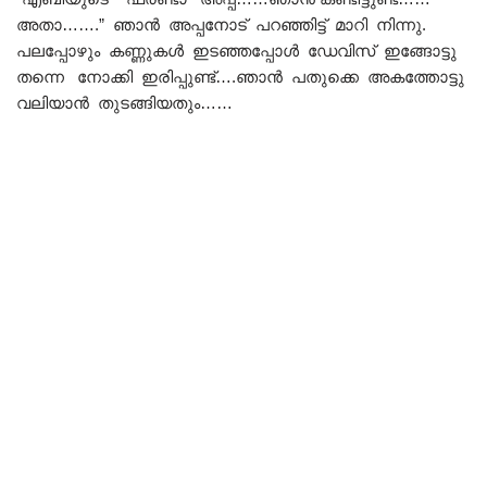
അതാ…….” ഞാൻ അപ്പനോട് പറഞ്ഞിട്ട് മാറി നിന്നു.
പലപ്പോഴും കണ്ണുകൾ ഇടഞ്ഞപ്പോൾ ഡേവിസ് ഇങ്ങോട്ടു
തന്നെ നോക്കി ഇരിപ്പുണ്ട്….ഞാൻ പതുക്കെ അകത്തോട്ടു
വലിയാൻ തുടങ്ങിയതും……