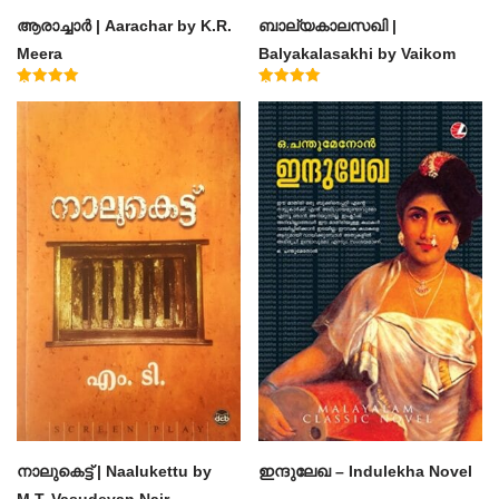
ആരാച്ചാര്‍ | Aarachar by K.R.
ബാല്യകാലസഖി |
Meera
Balyakalasakhi by Vaikom
Muhammad Basheer
Rated
Rated
4.50
4.60
out of 5
out of 5
നാലുകെട്ട് | Naalukettu by
ഇന്ദുലേഖ – Indulekha Novel