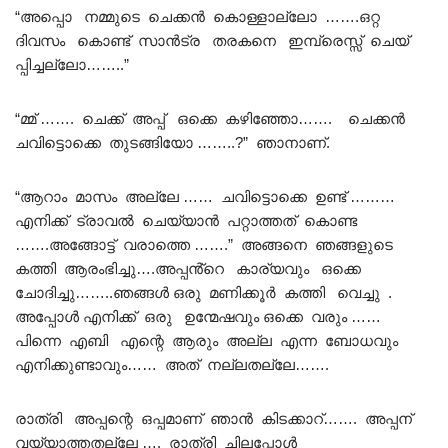
“അപ്പൊ നമ്മുടെ ചെക്കൻ കൊള്ളാല്ലോ …….ഒറ്റ
ദിവസം കൊണ്ട് സാൻട്ര തരകനെ ഇമ്പ്രെസ്സ് ചെയ്
പ്പിച്ചല്ലോ……..”
“മ്മ് ……. ചെക്ക് അപ്പ് ഒക്കെ കഴിഞ്ഞോ……. ചെക്കൻ
ചവിട്ടൊക്കെ തുടങ്ങിയോ ……..?” ഞാനാണ്.
“ആറാം മാസം അല്ലേ …… ചവിട്ടൊക്കെ ഉണ്ട് ………
എനിക്ക് ട്രാവൽ ചെയ്യാൻ പറ്റാത്തത് കൊണ്ട
…….അങ്ങോട്ട് വരാത്തെ …….” അങ്ങനെ ഞങ്ങളുടെ
കത്തി ആരംഭിച്ചു….അപ്പൻ്റെ കാര്യവും ഒക്കെ
ചോദിച്ചു……..ഞങ്ങൾ ഒരു മണിക്കൂർ കത്തി വെച്ചു .
അപ്പോൾ എനിക്ക് ഒരു ഉന്മേഷവും ഒക്കെ വരും ……
പിന്നെ എബി എന്റെ ആരും അല്ല എന്ന ബോധവും
എനിക്കുണ്ടാവും…… അത് നല്ലതല്ലേ…….
രാത്രി അപ്പന്റെ ഒപ്പമാണ് ഞാൻ കിടക്കാറ്……. അപ്പന്
വയ്യാത്തതല്ലേ …. രാത്രി ചിലപ്പോൾ