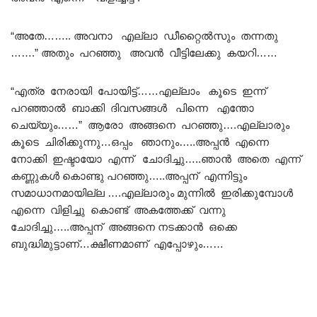
“അതേ…….. അവനാ എല്ലാ ഡീറ്റൈൽസും തന്നതു
…….” അതും പറഞ്ഞു അവൻ വീട്ടിലേക്കു കയറി……
“എത്ര നേരായി പോയിട്ട്……എല്ലാം കൂടെ ഇന്ന്
പറഞ്ഞാൽ ബാക്കി ദിവസങ്ങൾ പിന്നെ എന്തോ
ചെയ്യും……” ആരോ അങ്ങനെ പറഞ്ഞു….എല്ലാരും
കൂടെ ചിരിക്കുന്നു…ഒപ്പം ഞാനും…..അപ്പൻ എന്നെ
നോക്കി ഇഷ്ടായോ എന്ന് ചോദിച്ചു…..ഞാൻ അതെ എന്ന്
കണ്ണുകൾ കൊണ്ടു പറഞ്ഞു…..അപ്പന് എന്നിട്ടും
സമാധാനമായില്ല ….എല്ലാരും മുന്നിൽ ഇരിക്കുമ്പോൾ
എന്നെ വിളിച്ചു കൊണ്ട് അകത്തേക്ക് വന്നു
ചോദിച്ചു…..അപ്പന് അങ്ങനെ നടക്കാൻ ഒക്കെ
ബുദ്ധിമുട്ടാണ്…ക്ഷീണമാണ് എപ്പോഴും……