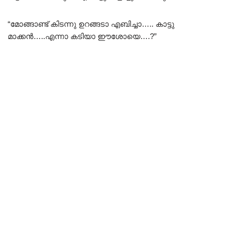
“മോങ്ങാണ്ട് കിടന്നു ഉറങ്ങടാ എബിച്ചാ….. കാട്ടു
മാക്കൻ…..എന്നാ കടിയാ ഈശോയെ….?”