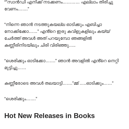
“”സാൻഡി എനിക്ക് നടക്കണം………… എല്ലാം തിരിച്ചു
വേണം…….”
“നിന്നെ ഞാൻ നടത്തുകയല്ല ഓടിക്കും എബിച്ചാ
നോക്കിക്കോ……” എൻ്റെ ഇരു കവിളുകളിലും കയ്യ്
ചേർത്ത് അവൾ അത് പറയുമ്പോ ഞങ്ങളിൽ
കണ്ണീരിനിടയിലും ചിരി വിരിഞ്ഞു…..
“ശെരിക്കും ഓടിക്കോ…….” ഞാൻ അവളിൽ എൻ്റെ നെറ്റി
മുട്ടിച്ചു……
കണ്ണീരോടെ അവൾ തലയാട്ടി…….”മ്മ് …..ഓടിക്കും……”
“ശെരിക്കും…….”
Hot New Releases in Books