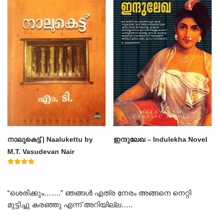
നാലുകെട്ട് | Naalukettu by
ഇന്ദുലേഖ – Indulekha Novel
M.T. Vasudevan Nair
Rated
5.00
out of 5
“ശെരിക്കും…….” ഞങ്ങൾ എത്ര നേരം അങ്ങനെ നെറ്റി
മുട്ടിച്ചു കരഞ്ഞു എന്ന് അറിയില്ല…..