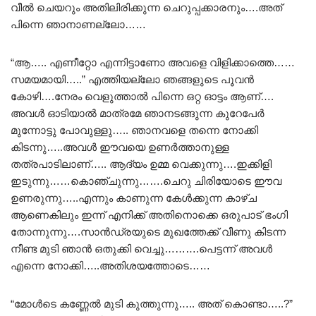
വീൽ ചെയറും അതിലിരിക്കുന്ന ചെറുപ്പക്കാരനും….അത്
പിന്നെ ഞാനാണല്ലോ……
“ആ….. എണീറ്റോ എന്നിട്ടാണോ അവളെ വിളിക്കാത്തെ……
സമയമായി…..” എത്തിയല്ലോ ഞങ്ങളുടെ പൂവൻ
കോഴി….നേരം വെളുത്താൽ പിന്നെ ഒറ്റ ഓട്ടം ആണ്….
അവൾ ഓടിയാൽ മാത്രമേ ഞാനടങ്ങുന്ന കുറേപേർ
മുന്നോട്ടു പോവുള്ളു….. ഞാനവളെ തന്നെ നോക്കി
കിടന്നു…..അവൾ ഈവയെ ഉണർത്താനുള്ള
തത്രപാടിലാണ്….. ആദ്യം ഉമ്മ വെക്കുന്നു….ഇക്കിളി
ഇടുന്നു……കൊഞ്ചുന്നു…….ചെറു ചിരിയോടെ ഈവ
ഉണരുന്നു…..എന്നും കാണുന്ന കേൾക്കുന്ന കാഴ്ച
ആണെകിലും ഇന്ന് എനിക്ക് അതിനൊക്കെ ഒരുപാട് ഭംഗി
തോന്നുന്നു….സാൻഡ്രയുടെ മുഖത്തേക്ക് വീണു കിടന്ന
നീണ്ട മുടി ഞാൻ ഒതുക്കി വെച്ചു……….പെട്ടന്ന് അവൾ
എന്നെ നോക്കി…..അതിശയത്തോടെ……
“മോൾടെ കണ്ണേൽ മുടി കുത്തുന്നു….. അത് കൊണ്ടാ…..?”