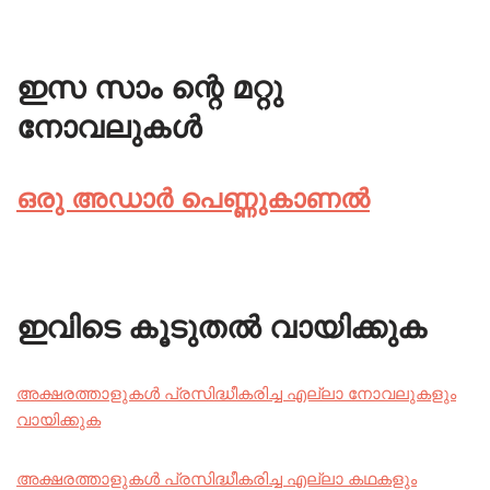
ഇസ സാം ന്റെ മറ്റു
നോവലുകൾ
ഒരു അഡാർ പെണ്ണുകാണൽ
ഇവിടെ കൂടുതൽ വായിക്കുക
അക്ഷരത്താളുകൾ പ്രസിദ്ധീകരിച്ച എല്ലാ നോവലുകളും
വായിക്കുക
അക്ഷരത്താളുകൾ പ്രസിദ്ധീകരിച്ച എല്ലാ കഥകളും