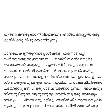
എൻ്റെ കവിളുകൾ നീറിയെങ്കിലും എൻ്റെ മനസ്സിൽ ഒരു
കുളിർ കാറ്റ് വീശുകയായിരുന്നു.
രാവിലെ കണ്ണ് തുറന്നപ്പോൾ കണ്ടു എന്നോട് പറ്റി
ചേർന്നുറങ്ങുന്ന ഈവയെ….. രാത്രി സാൻഡിയുടെ
അടുത്തേ കിടക്കുള്ളൂ….. എത്ര വിളിച്ചാലും വരുകേല……
രാവിലെ സാൻഡി ഉണർന്നാൽ അപ്പൊ ഇവൾ ഇങ്ങു
പോരും…… ഞാനവളെ ചേർത്ത് കിടത്തി…..ഉമ്മ വെച്ചു…..
ശ്വേതയുടെ മുഖം ഉണ്ടോ……ഇല്ല……പക്ഷേ ചിത്രങ്ങൾ
വരയ്ക്കാറുണ്ട്……ഒരുപാട് ചിത്രങ്ങൾ ഉണ്ട്…..അധികവും
നീണ്ട മുടിയുള്ള വട്ട മുഖമുള്ള ഗൗൺ ഇട്ട ഒരു അമ്മയും
മോളും……പിന്നെ ഒരു കട്ടിലും അതിൽ കിടക്കുന്ന മനുഷ്യ
രൂപവും…..ഈ ഇടയായി വരയ്ക്കുന്ന ചിത്രങ്ങളിൽ ഒരു