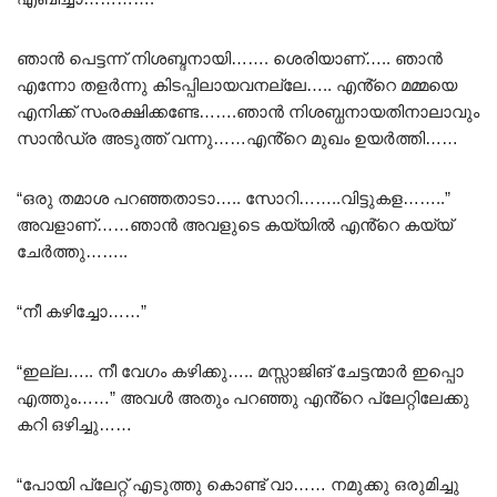
ഞാൻ പെട്ടന്ന് നിശബ്ദനായി……. ശെരിയാണ്….. ഞാൻ
എന്നോ തളർന്നു കിടപ്പിലായവനല്ലേ….. എൻ്റെ മമ്മയെ
എനിക്ക് സംരക്ഷിക്കണ്ടേ…….ഞാൻ നിശബ്ധനായതിനാലാവും
സാൻഡ്ര അടുത്ത് വന്നു……എൻ്റെ മുഖം ഉയർത്തി……
“ഒരു തമാശ പറഞ്ഞതാടാ….. സോറി……..വിട്ടുകള……..”
അവളാണ്……ഞാൻ അവളുടെ കയ്യിൽ എൻ്റെ കയ്യ്
ചേർത്തു……..
“നീ കഴിച്ചോ……”
“ഇല്ല….. നീ വേഗം കഴിക്കു….. മസ്സാജിങ് ചേട്ടന്മാർ ഇപ്പൊ
എത്തും……” അവൾ അതും പറഞ്ഞു എൻ്റെ പ്ലേറ്റിലേക്കു
കറി ഒഴിച്ചു……
“പോയി പ്ലേറ്റ് എടുത്തു കൊണ്ട് വാ…… നമുക്കു ഒരുമിച്ചു