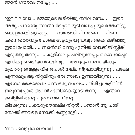
ഞാൻ ഗൗരവം നടിച്ചു…..
“ഇല്ലല്ലോ….മമ്മയുടെ മുടിയ്ക്കു നല്ല മണം…..” ഈവ
അതും പറഞ്ഞു സാൻഡിയുടെ മുടി വലിച്ചു മുഖത്തേക്കിട്ടു
കൊളമാക്കി ഒറ്റ ഓട്ടം……സാൻഡി പിന്നാലെ…..പിന്നെ
എന്നെത്തെയും പോലെ ഓട്ടവും യുദ്ധവും ഒക്കെ കഴിഞ്ഞു
ഈവ പോയി…… സാൻഡി വന്നു എനിക്ക് വോക്കിങ് സ്റ്റിക്
എടുത്തു തന്നു…… കുളിക്കലും പല്ലുതേപ്പും ഒക്കെ ഇപ്പൊ
എനിക്കു ചെയ്യാൻ കഴിയും….അവളും സഹായിക്കും….
മുഖത്തു വെള്ളം വീണപ്പോൾ നല്ല നീറ്റലായിരുന്നു…പക്ഷേ
എന്നാലും ആ നീറ്റലിനും ഒരു സുഖം ഉണ്ടായിരുന്നു……
എന്നോ കൈമോശം വന്ന ഒരു സുഖം…. തിരിച്ചു കട്ടിലിൽ
ഇരുന്നപ്പോൾ അവൾ എനിക്ക് കണ്ണാടി തന്നു…..എൻ്റെ
കവിളിൽ രണ്ടു ചുമന്ന വര നീണ്ടു
കിടക്കുന്നു….വെറുതെയല്ല നീറ്റൽ…..ഞാൻ ആ പാട്
നോക്കി അവളെ നോക്കി കണ്ണുരുട്ടി….
“നഖം വെട്ടുകേല യക്ഷി…..”