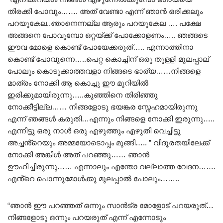
തിരക്കി പോവും……. അത് വേണ്ടാ എന്ന് ഞാൻ ഒരിക്കലും
പറയുകേല..ഞാനെന്നല്ല ആരും പറയുകേല …. പക്ഷേ
അങ്ങനെ പോവുമ്പോ ഒറ്റയ്ക്ക് പോക്കോളണം….. ഞങ്ങടെ
ഈവ മോളെ കൊണ്ട് പോയേക്കരുത്….. എന്നാത്തിനാ
കൊണ്ട് പോവുന്നെ…..പെറ്റ കൊച്ചിന് ഒരു തുള്ളി മുലപ്പാല്
പോലും കൊടുക്കാത്തവളാ നിങ്ങടെ ഭാര്യ……നിങ്ങളെ
മാത്രം നോക്കി ആ കൊച്ചു ഈ മുറിയിൽ
ഇരിക്കുമായിരുന്നു…..കുഞ്ഞിനെ തിരിഞ്ഞു
നോക്കീട്ടില്ല…… നിങ്ങളോടു ഭയങ്കര സ്നേഹമായിരുന്നു
എന്ന് ഞങ്ങൾ കരുതി…എന്നും നിങ്ങളെ നോക്കി ഇരുന്നു…..
എന്നിട്ടു ഒരു നാൾ ഒരു എഴുത്തും എഴുതി വെച്ചിട്ടു
അച്ചൻ്റെയും അമ്മയോടൊപ്പം മുങ്ങി….. ” വിദൂരതയിലേക്ക്
നോക്കി അങ്കിൾ അത് പറഞ്ഞു…… ഞാൻ
ഊഹിച്ചിരുന്നു…… എന്നാലും എന്തോ വല്ലാത്ത വേദന…….
എൻ്റെ പൊന്നുമോൾക്കു മുലപ്പാൽ പോലും……..
“ഞാൻ ഈ പറഞ്ഞത് ഒന്നും സാൻട്ര മോളോട് പറയരുത്…
നിങ്ങളോടു ഒന്നും പറയരുത് എന്ന് എന്നോടും