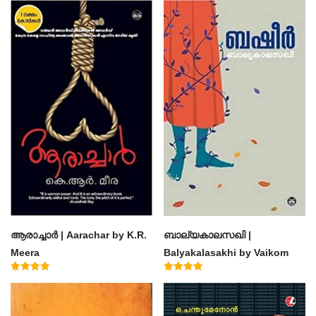
ആരാച്ചാര്‍ | Aarachar by K.R.
ബാല്യകാലസഖി |
Meera
Balyakalasakhi by Vaikom
Muhammad Basheer
Rated
Rated
4.50
4.60
out of 5
out of 5