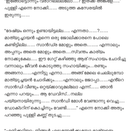
“ഇങ്ങോട്ടൊന്നും വരാറില്ലല്ലോ….? ഇരിക്ക് അങ്കിളേ…..”
പുള്ളി എന്നെ നോക്കി…… അടുത്ത കസേരയിൽ
ഇരുന്നു……
“ദേഷ്യം ഒന്നും ഉണ്ടായിട്ടല്ല….. എന്നതാ……?……
മാത്യുച്ചായൻ എന്നെ ഒരു ജോലിക്കാരനെ പോലെ
കണ്ടിട്ടില്ല…… സാൻഡ്ര മോളും അതെ…….. എന്നാലും
അപ്പനും അതെ മോളും അതെ….സ്വന്തം കാര്യം
നോക്കുകേല….. ഈ ഗേറ്റ് കഴിഞ്ഞു ആര് സഹായം ചോദിച്ചു
വന്നാലും ജീവൻ കൊടുത്തു സഹായിക്കും…രണ്ടും
അങ്ങനാ……എന്നിട്ടു എന്നാ……അങ്ങ് മേലെ ചെല്ലുമ്പോ
മാത്യുച്ചയൻ ചോദിക്കും……എന്നാലും ജോപ്പാ……എൻ്റെ
സാൻഡി വീണ്ടും ഒറ്റയ്ക്കാവുമല്ലോ എന്ന്…… ഞാൻ
എന്നാ പറയും…. ആ ഡേവിസ്…നല്ല
പയ്യനായിരുന്നു…… സാൻഡി മോൾ വേണ്ടാന്നു വെച്ചു….
ഡോക്‌ടറിന്‌ കൊച്ചിനും വേണ്ടി…….” എന്നെ നോക്കി അതും
പറഞ്ഞു പുള്ളി കണ്ണ് തുടച്ചു……
“എനിക്കറിയാം നിങ്ങൾ എഴുന്നേൽക്കുമ്പോ ഭാര്യയെ