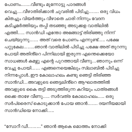
പോണം…….വീണ്ടും മുന്നോട്ടു പാദങ്ങൾ
വെച്ചു….വീഴാതിരിക്കാൻ ചുവരിൽ പിടിച്ചു……. ഒരു വിധം
കിതച്ചും വിയർത്തും വീഴാതെ ചാരി നിന്നും വേദന
കടിച്ചമർത്തിയും തപ്പി തടഞ്ഞു അടുക്കള വാതിലിൽ
എത്തി….. സാൻഡി എന്തോ അങ്ങോട്ട് തിരിഞ്ഞു നിന്ന്
ചെയ്യുന്നു…… അത് വരെ പോണം എന്നുണ്ട്….. പക്ഷേ
പറ്റുകേല……..ഞാൻ വാതിലിൽ പിടിച്ചു പക്ഷേ അത് തുറന്നു
പോയി അതിൻ്റെ പിന്നിലായി ഇരുന്ന എന്തെക്കെയോ
സാധങ്ങൾ കമഴ്ന്നു എന്റെ പുറത്തായി വീണു…ഞാനും ഒന്ന്
വേച്ചു പോയി…… എങ്ങനെയെങ്കിലും സ്ലാബിൽ പിടിച്ചു
നിന്നപ്പോൾ..ഈ കോലാഹലം കണ്ടു ഞെട്ടി തിരിഞ്ഞ
സാൻഡി…അവളുടെ ഞെട്ടലിൻ്റെ ആഘാതത്തിൽ
അവളുടെ കൈ തട്ടി അടുത്തിരുന്ന കറിയും പാത്രങ്ങൾ
ഒക്കെ താഴേ വീണു….. സർവത്ര കോലാഹലം….. ഒരു
സർപ്രൈസ് കൊടുക്കാൻ പോയ ഞാൻ……. ദയനീയമായി
സാൻഡിയെ നോക്കി…..
“സോറീ ഡീ………” ഞാൻ ആകെ മൊത്തം നോക്കി