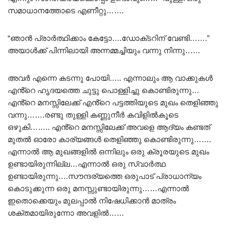
സമാധാനത്തോടെ എണീറ്റു…….
“ഞാൻ പ്രാർത്ഥിക്കാം കേട്ടോ….ഡോക്‌ടറിന്‌ വേണ്ടി…….”
അയാൾക്ക് പിന്നിലായി അന്നമ്മച്ചിയും വന്നു നിന്നു……
അവർ എന്നെ കടന്നു പോയി….. എന്നാലും ആ വാക്കുകൾ
എൻ്റെ ഹൃദയത്തെ ചുട്ടു പൊള്ളിച്ചു കൊണ്ടിരുന്നു…
എൻ്റെ മനസ്സിലേക്ക് എൻ്റെ പട്ടത്തിയുടെ മുഖം തെളിഞ്ഞു
വന്നു…….രണ്ടു തുള്ളി കണ്ണുനീർ കവിളിൽകൂടെ
ഒഴുകി…….. എൻ്റെ മനസ്സിലേക്ക് അവളെ ആദ്യം കണ്ടത്
മുതൽ ഓരോ കാര്യങ്ങൾ തെളിഞ്ഞു കൊണ്ടിരുന്നു…….
എന്നാൽ ആ മുഖങ്ങളിൽ ഒന്നിലും ഒരു ക്രൂരയുടെ മുഖം
ഉണ്ടായിരുന്നില്ല…എന്നാൽ ഒരു സ്വാർത്ഥ
ഉണ്ടായിരുന്നു….സൗന്ദര്യത്തെ ഒരുപാട് പ്രാധാന്യം
കൊടുക്കുന്ന ഒരു മനസ്സുണ്ടായിരുന്നു……എന്നാൽ
ഇതൊക്കെയും മുലപ്പാൽ നിഷേധിക്കാൻ മാത്രം
ശക്തമായിരുന്നോ അവളിൽ……