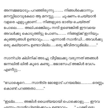
അന്നമ്മയോടും പറഞ്ഞിരുന്നു…….. നിങ്ങൾക്കൊന്നും
മനസ്സിലാവുകേലാ ആ മനസ്സു…… ചൂഷണം ചെയ്യാൻ
വളരെ എളുപ്പമാണ്….. നിങ്ങളുടെ ഭാര്യ ചെയ്തത്
പോലെ…… അല്പമെങ്കിലും നന്ദി ഉണ്ടെങ്കിൽ ഈവയെ
അവൾക്കു കൊടുത്തിട്ടു പോണം……. നിങ്ങള്ക്ക് ഇനിയും
കുഞ്ഞുങ്ങൾ ഉണ്ടാവും…… എന്നാൽ സാൻഡി…അവൾക്കു
ഒരു കല്യാണം ഉണ്ടാവില്ല…..ഒരു ജീവിതവുമില്ല…….”
സാന്ഡ്ര ക്ലിനിക് അടച്ചു വീട്ടിലേക്കു വരുന്നത് ഞങ്ങൾ
ജന്നലിൽ ലിൽ കൂടെ കണ്ടു…ജോസേഫ് അങ്കിൾ വേഗം
എണീറ്റു…
“ഡോക്ടെറെ……സാൻട്ര മോളോട് പറയല്ലേ……….ദെണ്ണം
കൊണ്ട് പറഞ്ഞതാ…….”
“ഇല്ല……. അങ്കിൾ ധൈര്യയായി പൊക്കൊളു….. ഈവ
എന്നും സാൻഡ്രയ്ക്കൊപ്പം ഉണ്ടാവും……” പുള്ളി ഒരു