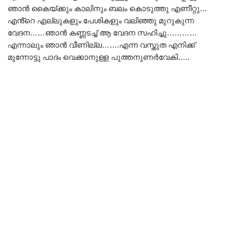
ഞാൻ കൈയ്ക്കും കാലിനും ബലം കൊടുത്തു എണീറ്റു…
എൻ്റെ എല്ലുകളും പേശികളും വലിഞ്ഞു മുറുകുന്ന
വേദന……ഞാൻ കണ്ണടച്ച് ആ വേദന സഹിച്ചു…………
എന്നാലും ഞാൻ വീണില്ല…….എന്ന വസ്തുത എനിക്ക്
മുന്നോട്ടു പാദം വെക്കാനുള്ള പുത്തനുണർവേകി…..