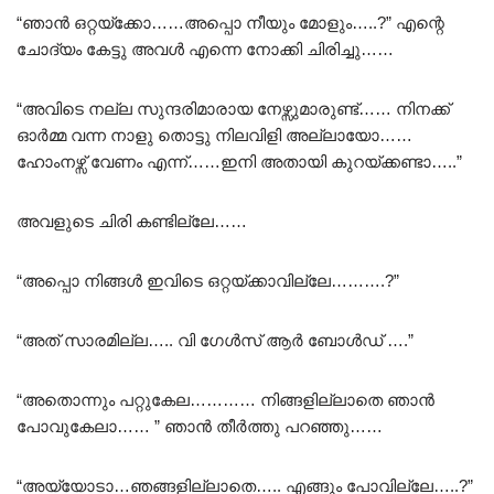
“ഞാൻ ഒറ്റയ്ക്കോ……അപ്പൊ നീയും മോളും…..?” എന്റെ
ചോദ്യം കേട്ടു അവൾ എന്നെ നോക്കി ചിരിച്ചു……
“അവിടെ നല്ല സുന്ദരിമാരായ നേഴ്സുമാരുണ്ട്…… നിനക്ക്
ഓർമ്മ വന്ന നാളു തൊട്ടു നിലവിളി അല്ലായോ……
ഹോംനഴ്സ്‌ വേണം എന്ന്……ഇനി അതായി കുറയ്ക്കണ്ടാ…..”
അവളുടെ ചിരി കണ്ടില്ലേ……
“അപ്പൊ നിങ്ങൾ ഇവിടെ ഒറ്റയ്ക്കാവില്ലേ……….?”
“അത് സാരമില്ല….. വി ഗേൾസ് ആർ ബോൾഡ് ….”
“അതൊന്നും പറ്റുകേല………… നിങ്ങളില്ലാതെ ഞാൻ
പോവുകേലാ…… ” ഞാൻ തീർത്തു പറഞ്ഞു……
“അയ്യോടാ…ഞങ്ങളില്ലാതെ….. എങ്ങും പോവില്ലേ…..?”