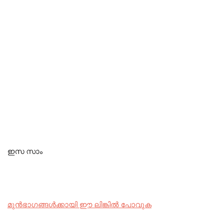
ഇസ സാം
മുൻഭാഗങ്ങൾക്കായി ഈ ലിങ്കിൽ പോവുക