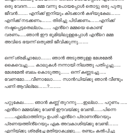
ഒരു വേദന…… മമ്മ വന്നു പോയപ്പോൾ തൊട്ടു ഒരു പുതു
ജീവൻ……. എനിക്ക് ഇനിയും കിടക്കാൻ കഴിയുകേല…….
എനിക്ക് നടക്കണം……. തിരിച്ചു പിടിക്കണം……എനിക്ക്
നഷ്ടപ്പെട്ടതെല്ലാം…… എൻ്റെ മമ്മയെ കൊണ്ട്
വരണം…..ഞാൻ ഈ ഭൂമിയിലുള്ളപ്പോൾ എൻ്റെ മമ്മ
അവിടെ ഭയന്ന് ഒതുങ്ങി ജീവിക്കുന്നു…….
ഒന്ന് ശ്രമിച്ചാലോ……. ഞാൻ അടുത്തുള്ള മേശമേൽ
കൈവെച്ചു….. കാലുകൾ നന്നായി നിലത്തു പതിപ്പച്ചു…..
മേശമേൽ ബലം കൊടുത്തു…… ഒന്ന് കണ്ണടച്ചു…..
വേണമോ…..വീണാലോ…… സാൻഡിയ്ക്കു ഞാൻ വീണ്ടും
പണി ആവില്ലേ……?……..
പറ്റുകേല……. ഞാൻ കണ്ണ് തുറന്നു…..ഇല്ലാ…. പറ്റണം …..
എൻ്റെ മമ്മയ്ക്കു വേണ്ടി ഈവയ്ക്കു വേണ്ടി……പിന്നെ
…….എല്ലാത്തിനും ഉപരി എൻ്റെ പ്രാണൻ്റെയും
പ്രണയത്തിൻ്റെയും ഏക അവകാശിയ്ക്കു വേണ്ടി…….
എനിയ്ക്കു ശ്രമിച്ചേ മതിയാകുള്ളൂ…. രണ്ടും കൽപ്പിച്ചു