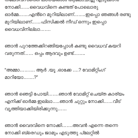
നോക്കി……വൈധവിനെ കണ്ടത് പോലൊരു
ഓർമ്മ…….എൻ്റെ മുറിയിലാണ്……..ഇപ്പൊ ഞങ്ങൾ രണ്ടു
മുറിയിലാണ്……ഫിസിക്കൽ നീഡ് ഒന്നും ഇപ്പൊ
വൈധവിനില്ലാ…….
ഞാൻ പുറത്തേക്കിറങ്ങിയപ്പോൾ കണ്ടു വൈധവ് കയറി
വരുന്നത്…… ഒപ്പം ആദവും ഉണ്ട്……..
“അമ്മാ………. ആർ .യൂ .ഓക്കേ ….? വോമിറ്റിംഗ്
മാറിയോ…….?”
ഞാൻ ഞെട്ടി പോയി…….ഞാൻ വോമിറ്റ് ചെയ്ത കാര്യം
എനിക്ക് ഓർമ്മ ഇല്ലാ…..ഞാൻ ചുറ്റും നോക്കി……വീട്
വൃത്തിയാക്കിയിരിക്കുന്നു……
ഞാൻ വൈദവിനെ നോക്കി…….അവൻ എന്നെ തന്നെ
നോക്കി ബ്രെഡും ജാമും എടുത്തു പ്ലേറ്റിൽ