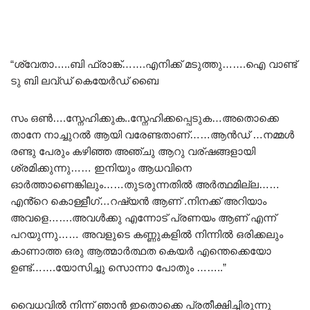
“ശ്വേതാ…..ബി ഫ്രാങ്ക്…….എനിക്ക് മടുത്തു…….ഐ വാണ്ട്
ടു ബി ലവ്ഡ് കെയേർഡ് ബൈ
സം ഒൺ….സ്നേഹിക്കുക..സ്നേഹിക്കപ്പെടുക…അതൊക്കെ
താനേ നാച്ചുറൽ ആയി വരേണ്ടതാണ്……ആൻഡ് …നമ്മൾ
രണ്ടു പേരും കഴിഞ്ഞ അഞ്ചു ആറു വര്ഷങ്ങളായി
ശ്രമിക്കുന്നു…… ഇനിയും ആധവിനെ
ഓർത്താണെങ്കിലും……തുടരുന്നതിൽ അർത്ഥമില്ല……
എൻ്റെ കൊള്ളീഗ്…റഷ്യൻ ആണ് .നിനക്ക് അറിയാം
അവളെ…….അവൾക്കു എന്നോട് പ്രണയം ആണ് എന്ന്
പറയുന്നു…… അവളുടെ കണ്ണുകളിൽ നിന്നിൽ ഒരിക്കലും
കാണാത്ത ഒരു ആത്മാർത്ഥത കെയർ എന്തെക്കെയോ
ഉണ്ട്…….യോസിച്ചു സൊന്നാ പോതും ……..”
വൈധവിൽ നിന്ന് ഞാൻ ഇതൊക്കെ പ്രതീക്ഷിച്ചിരുന്നു