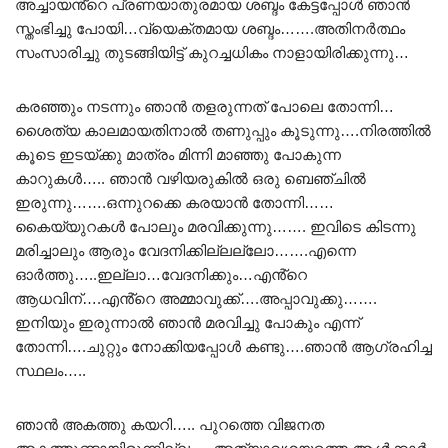
അച്ചായൻ്റെ പ്രണയാതുരമായ ശബ്ദം കേട്ടപ്പോൾ ഞാൻ
സ്തംഭിച്ചു പോയി…വ്യെക്തമായ ശബ്ദം…….അതിനർത്ഥം
സംസാരിച്ചു തുടങ്ങിയിട്ട് കുറച്ചധികം നാളായിരിക്കുന്നു…
കരഞ്ഞും നടന്നും ഞാൻ തളരുന്നത് പോലെ തോന്നി…
ശൈത്യ കാലമായതിനാൽ തണുപ്പും കൂടുന്നു….നിരത്തിൽ
കൂടെ ഇടയ്ക്കു മാത്രം മിന്നി മാഞ്ഞു പോകുന്ന
കാറുകൾ….. ഞാൻ വഴിയരുകിൽ ഒരു ബെഞ്ചിൽ
ഇരുന്നു…….ഒന്നുറക്കെ കരയാൻ തോന്നി……
കൈയ്യുറകൾ പോലും മരവിക്കുന്നു……. ഇവിടെ കിടന്നു
മരിച്ചാലും ആരും വേദനിക്കില്ലല്ലോ…….എന്നെ
ഓർത്തു…..ഇല്ലാ…വേദനിക്കും…എൻ്റെ
ആധവിന്….എൻ്റെ അമ്മാവുക്ക്….അപ്പാവുക്കു…….
ഇനിയും ഇരുന്നാൽ ഞാൻ മരവിച്ചു പോകും എന്ന്
തോന്നി….ചുറ്റും നോക്കിയപ്പോൾ കണ്ടു….ഞാൻ ആഗ്രഹിച്ച
സ്ഥലം…..
ഞാൻ അകത്തു കയറി….. പുറത്തെ വിജനത