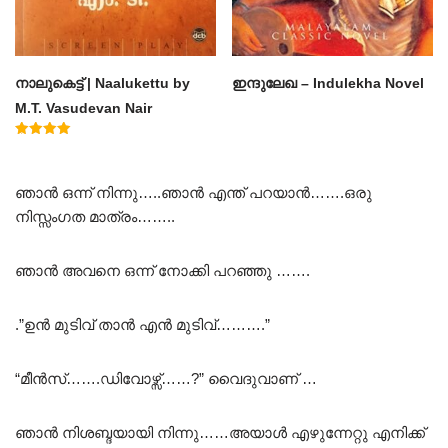
നാലുകെട്ട് | Naalukettu by
ഇന്ദുലേഖ – Indulekha Novel
M.T. Vasudevan Nair
Rated
5.00
out of 5
ഞാൻ ഒന്ന് നിന്നു…..ഞാൻ എന്ത് പറയാൻ…….ഒരു
നിസ്സംഗത മാത്രം……..
ഞാൻ അവനെ ഒന്ന് നോക്കി പറഞ്ഞു …….
.”ഉൻ മുടിവ് താൻ എൻ മുടിവ്……….”
“മീൻസ്…….ഡിവോഴ്സ്……?” വൈദുവാണ് …
ഞാൻ നിശബ്ദയായി നിന്നു……അയാൾ എഴുന്നേറ്റു എനിക്ക്