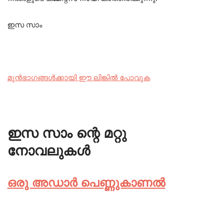
ഇസ സാം
മുൻഭാഗങ്ങൾക്കായി ഈ ലിങ്കിൽ പോവുക
ഇസ സാം ന്റെ മറ്റു
നോവലുകൾ
ഒരു അഡാർ പെണ്ണുകാണൽ