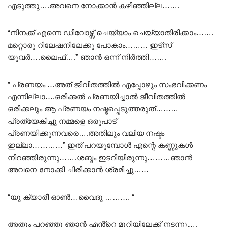
എടുത്തു….അവനെ നോക്കാൻ കഴിഞ്ഞില്ല…….
“നിനക്ക് എന്നെ ഡിവോഴ്സ് ചെയ്യാം ചെയ്യാതിരിക്കാം…….
മറ്റൊരു റിലേഷനിലേക്കു പോകാം……… ഇട്സ്
യുവർ….ലൈഫ്….” ഞാൻ ഒന്ന് നിർത്തി…….
” പ്രണയം …അത് ജീവിതത്തിൽ എപ്പോഴും സംഭവിക്കണം
എന്നില്ലാ….ഒരിക്കൽ പ്രണയിച്ചാൽ ജീവിതത്തിൽ
ഒരിക്കലും ആ പ്രണയം നഷ്ടപ്പെടുത്തരുത്………
പ്രത്യേകിച്ചു നമ്മളെ ഒരുപാട്
പ്രണയിക്കുന്നവരെ….അതിലും വലിയ നഷ്ടം
ഇല്ലാ…………” ഇത് പറയുമ്പോൾ എന്റെ കണ്ണുകൾ
നിറഞ്ഞിരുന്നു…….ശബ്ദം ഇടറിയിരുന്നു………ഞാൻ
അവനെ നോക്കി ചിരിക്കാൻ ശ്രമിച്ചു……
“യു ക്യാരീ ഓൺ…വൈദൂ ………. “
അതും പറഞ്ഞു ഞാൻ എൻ്റെ മുറിയിലേക്ക് നടന്നു….