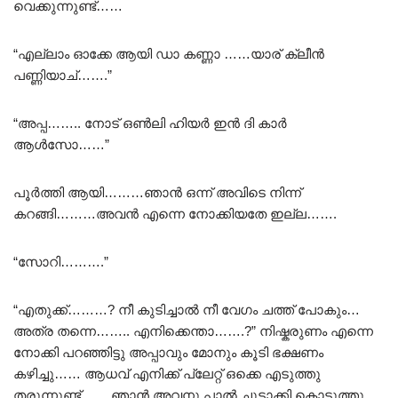
വെക്കുന്നുണ്ട്……
“എല്ലാം ഓക്കേ ആയി ഡാ കണ്ണാ ……യാര് ക്ലീൻ
പണ്ണിയാച്…….”
“അപ്പ…….. നോട് ഒൺലി ഹിയർ ഇൻ ദി കാർ
ആൾസോ……”
പൂർത്തി ആയി………ഞാൻ ഒന്ന് അവിടെ നിന്ന്
കറങ്ങി………അവൻ എന്നെ നോക്കിയതേ ഇല്ല…….
“സോറി……….”
“എതുക്ക്………? നീ കുടിച്ചാൽ നീ വേഗം ചത്ത് പോകും…
അത്ര തന്നെ…….. എനിക്കെന്താ…….?” നിഷ്കരുണം എന്നെ
നോക്കി പറഞ്ഞിട്ടു അപ്പാവും മോനും കൂടി ഭക്ഷണം
കഴിച്ചു…… ആധവ് എനിക്ക് പ്ലേറ്റ് ഒക്കെ എടുത്തു
തരുന്നുണ്ട്…….ഞാൻ അവനു പാൽ ചൂടാക്കി കൊടുത്തു….