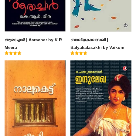
ആരാച്ചാര്‍ | Aarachar by K.R.
ബാല്യകാലസഖി |
Meera
Balyakalasakhi by Vaikom
Muhammad Basheer
Rated
Rated
4.50
4.60
out of 5
out of 5