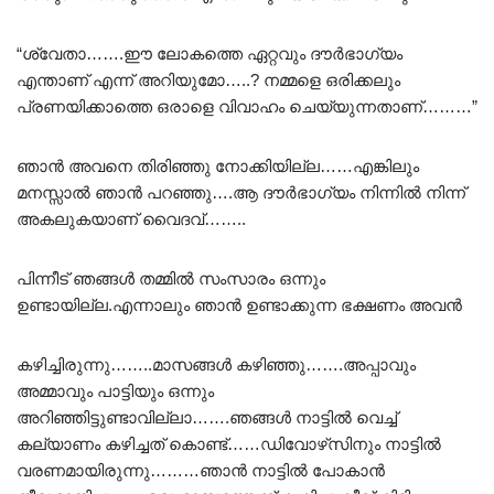
“ശ്വേതാ…….ഈ ലോകത്തെ ഏറ്റവും ദൗർഭാഗ്യം
എന്താണ് എന്ന് അറിയുമോ…..? നമ്മളെ ഒരിക്കലും
പ്രണയിക്കാത്തെ ഒരാളെ വിവാഹം ചെയ്യുന്നതാണ്………”
ഞാൻ അവനെ തിരിഞ്ഞു നോക്കിയില്ല……എങ്കിലും
മനസ്സാൽ ഞാൻ പറഞ്ഞു….ആ ദൗർഭാഗ്യം നിന്നിൽ നിന്ന്
അകലുകയാണ് വൈദവ്……..
പിന്നീട് ഞങ്ങൾ തമ്മിൽ സംസാരം ഒന്നും
ഉണ്ടായില്ല.എന്നാലും ഞാൻ ഉണ്ടാക്കുന്ന ഭക്ഷണം അവൻ
കഴിച്ചിരുന്നു……..മാസങ്ങൾ കഴിഞ്ഞു…….അപ്പാവും
അമ്മാവും പാട്ടിയും ഒന്നും
അറിഞ്ഞിട്ടുണ്ടാവില്ലാ…….ഞങ്ങൾ നാട്ടിൽ വെച്ച്
കല്യാണം കഴിച്ചത് കൊണ്ട്……ഡിവോഴ്‌സിനും നാട്ടിൽ
വരണമായിരുന്നു………ഞാൻ നാട്ടിൽ പോകാൻ