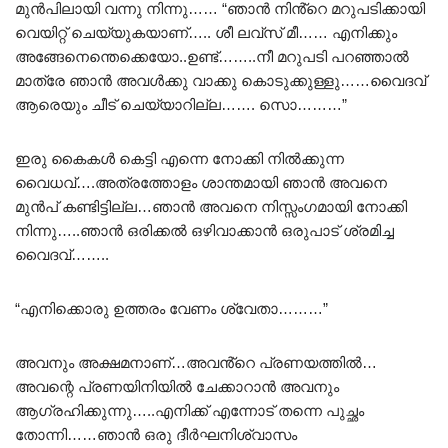
മുൻപിലായി വന്നു നിന്നു…… “ഞാൻ നിൻ്റെ മറുപടിക്കായി
വെയിറ്റ് ചെയ്യുകയാണ്….. ശീ ലവ്‌സ് മീ…… എനിക്കും
അങ്ങേനെന്തെക്കെയോ..ഉണ്ട്……..നീ മറുപടി പറഞ്ഞാൽ
മാത്രേ ഞാൻ അവൾക്കു വാക്കു കൊടുക്കുള്ളു……വൈദവ്
ആരെയും ചീട് ചെയ്യാറില്ല……. സൊ………”
ഇരു കൈകൾ കെട്ടി എന്നെ നോക്കി നിൽക്കുന്ന
വൈധവ്….അത്രത്തോളം ശാന്തമായി ഞാൻ അവനെ
മുൻപ് കണ്ടിട്ടില്ല…ഞാൻ അവനെ നിസ്സംഗമായി നോക്കി
നിന്നു…..ഞാൻ ഒരിക്കൽ ഒഴിവാക്കാൻ ഒരുപാട് ശ്രമിച്ച
വൈദവ്……..
“എനിക്കൊരു ഉത്തരം വേണം ശ്വേതാ………”
അവനും അക്ഷമനാണ്…അവൻ്റെ പ്രണയത്തിൽ…
അവന്റെ പ്രണയിനിയിൽ ചേക്കാറാൻ അവനും
ആഗ്രഹിക്കുന്നു…..എനിക്ക് എന്നോട് തന്നെ പുച്ഛം
തോന്നി……ഞാൻ ഒരു ദീർഘനിശ്വാസം