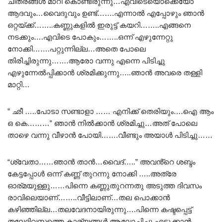
ചിത്രങ്ങൾ മാറി കൊണ്ടിരുന്നു…എവിടെയൊക്കെയോ
ആദവും…വൈദുവും ഉണ്ട്…….എന്നാൽ എപ്പോഴും ഞാൻ
ഒറ്റയ്ക്ക്……..കണ്ണുകളിൽ ഇരുട്ട് കയറി……..എങ്ങനെ
നടക്കും….എവിടെ പോകും……..ഒന്ന് എഴുന്നേറ്റു
നോക്കി…….പറ്റുന്നില്ല…അതെ പോലെ
തിരിച്ചിരുന്നു…….ആരോ വന്നു എന്നെ പിടിച്ചു
എഴുന്നേൽപ്പിക്കാൻ ശ്രമിക്കുന്നു…..ഞാൻ അവരെ തള്ളി
മാറ്റി…
” ഛീ …..പോടാ സണ്ടാളാ …… എനിക്ക് തെരിയും….ഐ ആം
ഒ കെ………” ഞാൻ നിൽക്കാൻ ശ്രമിച്ചു…അത് പോലെ
താഴെ വന്നു വീഴാൻ പോയി…….വീണ്ടും അയാൾ പിടിച്ചു……
“ശ്വേതാ……ഞാൻ താൻ…വൈദ്…..” അവൻ്റെ ശബ്ദം
കേട്ടപ്പോൾ ഒന്ന് കണ്ണ് തുറന്നു നോക്കി …..അത്രേ
ഓര്മയുള്ളു……പിന്നെ കണ്ണുതുറന്നതു അടുത്ത ദിവസം
രാവിലെയാണ്……..വീട്ടിലാണ്…തല പൊക്കാൻ
കഴിഞ്ഞില്ല…തലവേദനായിരുന്നു….പിന്നെ കഷ്ടപ്പെട്ട്
തലേദിവസത്തെ കാര്യങ്ങൾ ആലോചിച്ചു എടുക്കാൻ