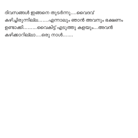
ദിവസങ്ങൾ ഇങ്ങനെ തുടർന്നു….വൈദവ്
കഴിച്ചിരുന്നില്ല…….എന്നാലും ഞാൻ അവനും ഭക്ഷണം
ഉണ്ടാക്കി………വൈകിട്ട് എടുത്തു കളയും…അവൻ
കഴിക്കാറില്ലാ….ഒരു നാൾ…….