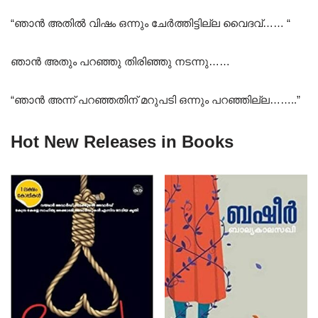
“ഞാൻ അതിൽ വിഷം ഒന്നും ചേർത്തിട്ടില്ല വൈദവ്…… “
ഞാൻ അതും പറഞ്ഞു തിരിഞ്ഞു നടന്നു……
“ഞാൻ അന്ന് പറഞ്ഞതിന് മറുപടി ഒന്നും പറഞ്ഞില്ല……..”
Hot New Releases in Books