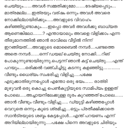
ചെയ്യും……അവൾ സമ്മതിക്കുമോ…….ദേഷ്യപ്പെടും…
മാത്രമല്ല….ഇത്രയും വര്ഷം ഒന്നും അവൾ അവരെ
നോക്കില്ലായിരിക്കും…..അവളുടെ വിവാഹം
കഴിഞ്ഞിട്ടുണ്ടാകും…..ഇപ്പൊ അവർ അവൾക്കു ബാധ്യത
ആണെങ്കിലോ…….? എന്തായാലും അവളെ വിളിക്കാം എന്ന
തീരുമാനത്തിൽ ഞാൻ രാവിലെ വീട്ടിൽ നിന്ന്
ഇറങ്ങിയത്….അവളുടെ മൊബൈൽ നമ്പർ…പണ്ടത്തെ
അതെ നമ്പർ……ഒന്ന് ഡയല് ചെയ്തു നോക്കി….റിങ്
പോകുന്നുണ്ടായിരുന്നു.പെട്ടന്ന് ഞാൻ കട്ട് ചെയ്തു…..എന്ത്
പറയും…..ഒരിക്കൽ വഞ്ചിച്ചിട്ടു കടന്നു കളഞ്ഞിട്ടു…………
വീണ്ടും ധൈര്യം സംഭരിച്ചു വിളിച്ചു….പക്ഷേ
എടുക്കാതിരുന്നപ്പോൾ എന്തോ ഒരു ഭയം…… രാത്രി
മുഴുവൻ ഒരു കൊച്ചു പെൺകുട്ടിയുടെ സാമിപ്യം ഉള്ളത്
പോലെ…..അച്ചായനിലേക്കുള്ള ദൂരം കുറഞ്ഞത് പോലെ……
ഞാൻ വീണ്ടും വീണ്ടും വിളിച്ചു….. ഡ്യൂട്ടി കഴിഞ്ഞപ്പോൾ
വെറുതെ ഒന്നും കൂടെ ശ്രമിച്ചു…ഒട്ടും പ്രതീക്ഷിക്കാതെ
സാൻട്രയുടെ ശബ്ദം കേട്ടപ്പോൾ…എന്ത് പറയണം എന്ന്
അറിയില്ലായിരുന്നു….പക്ഷേ പിന്നെ അവളുടെ ചിരിയും