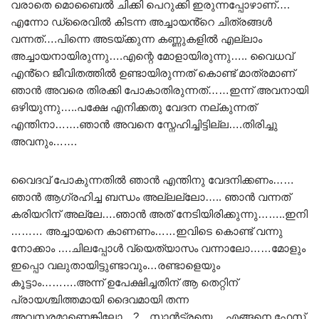
വരാതെ മൊബൈൽ ചിക്കി പെറുക്കി ഇരുന്നപ്പോഴാണ്….
എന്നോ ഡ്രൈവിൽ കിടന്ന അച്ചായൻ്റെ ചിത്രങ്ങൾ
വന്നത്….പിന്നെ അടയ്ക്കുന്ന കണ്ണുകളിൽ എല്ലാം
അച്ചായനായിരുന്നു….എന്റെ മോളായിരുന്നു….. വൈധവ്
എൻ്റെ ജീവിതത്തിൽ ഉണ്ടായിരുന്നത് കൊണ്ട് മാത്രമാണ്
ഞാൻ അവരെ തിരക്കി പോകാതിരുന്നത്……ഇന്ന് അവനായി
ഒഴിയുന്നു…..പക്ഷേ എനിക്കതു വേദന നല്കുന്നത്
എന്തിനാ…….ഞാൻ അവനെ സ്നേഹിച്ചിട്ടില്ല….തിരിച്ചു
അവനും…….
വൈദവ് പോകുന്നതിൽ ഞാൻ എന്തിനു വേദനിക്കണം……
ഞാൻ ആഗ്രഹിച്ച ബന്ധം അല്ലല്ലോ….. ഞാൻ വന്നത്
കരിയറിന് അല്ലേ….ഞാൻ അത് നേടിയിരിക്കുന്നു……..ഇനി
……… അച്ചായനെ കാണണം……ഇവിടെ കൊണ്ട് വന്നു
നോക്കാം ….ചിലപ്പോൾ വ്യെത്യാസം വന്നാലോ……മോളും
ഇപ്പൊ വലുതായിട്ടുണ്ടാവും…രണ്ടാളെയും
കൂട്ടാം……….അന്ന് ഉപേക്ഷിച്ചതിന് ആ തെറ്റിന്
പ്രായശ്ചിത്തമായി ദൈവമായി തന്ന
അവസരമാണെങ്കിലോ…?…സാൻട്രയെ….എങ്ങനെ ഫേസ്