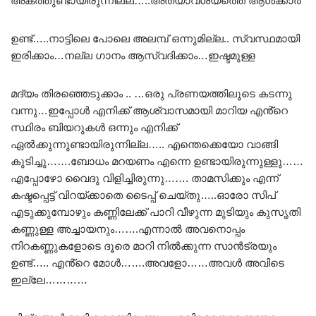
അകത്തുണ്ടായിരുന്നില്ല…..അത്യാവശയത്തെ ആൾക്കാർ
ഉണ്ട്…..നാട്ടിലെ പോലെ അലമ്പ് ഒന്നുമില്ല.. സ്വസ്ഥമായി
ഇരിക്കാം…നല്ല ഗാനം ആസ്വദിക്കാം…ഇഷ്ടമുള്ള
മദ്യം തിരഞ്ഞെടുക്കാം .. …ഒരു പ്രണയത്തിലൂടെ കടന്നു
വന്നു…ഇപ്പോൾ എനിക്ക് ആശ്വാസമായി മാറിയ എൻ്റെ
സ്ഥിരം ബിയറുകൾ ഒന്നും എനിക്ക്
ഏൽക്കുന്നുണ്ടായിരുന്നില്ല….. എന്തെക്കെയോ വാങ്ങി
കുടിച്ചു…….ബോധം മറയണം എന്നെ ഉണ്ടായിരുന്നുള്ളു……
എപ്പോഴോ വൈദു വിളിച്ചിരുന്നു……. താമസിക്കും എന്ന്
കഷ്ടപ്പെട്ട് വിറയ്ക്കാതെ ടൈപ്പ് ചെയ്തു…..ഓരോ സിപ്
എടുക്കുമ്പോഴും കണ്ണിലേക്ക് പാറി വീഴുന്ന മുടിയും കുസൃതി
കണ്ണുള്ള അച്ചായനും…….എന്നാൽ അവനൊപ്പം
നിറകണ്ണുകളോടെ ദൂരെ മാറി നിൽക്കുന്ന സാൻട്രയും
ഉണ്ട്….. എൻ്റെ മോൾ…….അവളോ……അവൾ അവിടെ
ഇല്ലേ…………