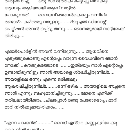
തീരുമാനിച്ചു……ഒരു മാസത്തേക്ക് കഷ്ഠിച്ചു ലീവ് കിട്ടി……
ആദവും ആദ്യമായി ആണ് നാട്ടിൽ
പോകുന്നത്…….വൈധവ് ഞങ്ങൾക്കൊപ്പം വന്നില്ല……
രണ്ടാഴ്ച കഴിഞ്ഞു വരുള്ളൂ…….മ്യൂച്ചൽ ഡിവോഴ്സ്
പെറ്റീഷൻ അവൻ ഒപ്പിട്ടു തന്നു……ഞാനതുമായി നാട്ടിലേക്ക്
തിരിച്ചു…..
എയർപോർട്ടിൽ അവൻ വന്നിരുന്നു…….ആധവിനെ
എടുത്തുകൊണ്ടു എന്റൊപ്പം വരുന്ന വൈധവിനെ ഞാൻ
നോക്കി…കൗതുകത്തോടെ ……..ഇത്രയും നാൾ എന്റൊപ്പം
ഉണ്ടായിരുന്നിട്ടും ഞാൻ അയാളെ ശ്രദ്ധിച്ചിരുന്നില്ല…
അയാളിലെ ഒന്നും എന്നെ ഒരിക്കലും
ആകര്ഷിച്ചിരുന്നില്ല…….ഒന്ന് ഒഴിക….അയാളിലെ അച്ഛനെ
ഞാൻ എന്നും ബഹുമാനിച്ചിരുന്നു……മോനെ എനിക്ക്
തരില്ലായിരിക്കാം…ചിലപ്പോൾ രണ്ടു പേരോടൊപ്പം മാറി
മാറി നിൽക്കുമായിരിക്കാം…….
“എന്ന പാക്കറ്ത്………..” വൈദ് എൻ്റെ കണ്ണുകളിലേക്കു
കൈ വീശി ചോദിച്ചു…….