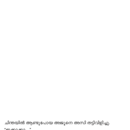
ചിന്തയിൽ ആണ്ടുപോയ അജൂനെ അസി തട്ടിവിളിച്ചു.
“ഇക്കാക്കാ…”