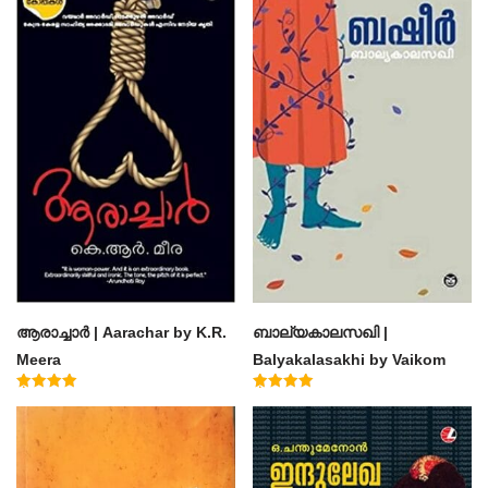
ആരാച്ചാര്‍ | Aarachar by K.R.
ബാല്യകാലസഖി |
Meera
Balyakalasakhi by Vaikom
Muhammad Basheer
Rated
Rated
4.50
4.60
out of 5
out of 5