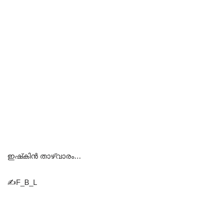
ഇഷ്‌കിൻ താഴ്‌വാരം…
✍️F_B_L