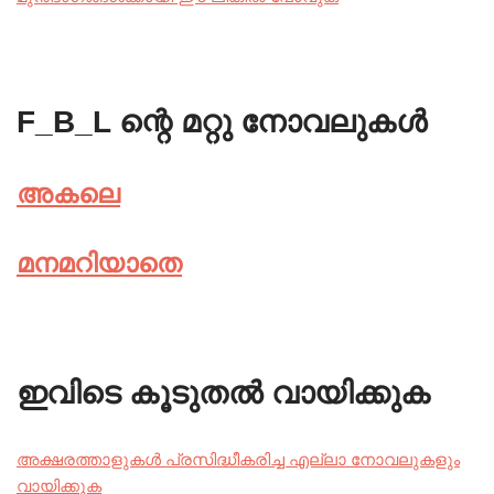
F_B_L ന്റെ മറ്റു നോവലുകൾ
അകലെ
മനമറിയാതെ
ഇവിടെ കൂടുതൽ വായിക്കുക
അക്ഷരത്താളുകൾ പ്രസിദ്ധീകരിച്ച എല്ലാ നോവലുകളും
വായിക്കുക