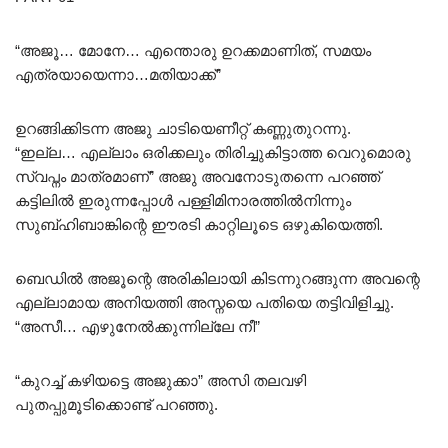
“അജൂ… മോനേ… എന്തൊരു ഉറക്കമാണിത്, സമയം
എത്രയായെന്നാ…മതിയാക്ക്”
ഉറങ്ങിക്കിടന്ന അജു ചാടിയെണീറ്റ് കണ്ണുതുറന്നു.
“ഇല്ല… എല്ലാം ഒരിക്കലും തിരിച്ചുകിട്ടാത്ത വെറുമൊരു
സ്വപ്നം മാത്രമാണ്” അജു അവനോടുതന്നെ പറഞ്ഞ്
കട്ടിലിൽ ഇരുന്നപ്പോൾ പള്ളിമിനാരത്തിൽനിന്നും
സുബ്ഹിബാങ്കിന്റെ ഈരടി കാറ്റിലൂടെ ഒഴുകിയെത്തി.
ബെഡിൽ അജൂന്റെ അരികിലായി കിടന്നുറങ്ങുന്ന അവന്റെ
എല്ലാമായ അനിയത്തി അസ്നയെ പതിയെ തട്ടിവിളിച്ചു.
“അസീ… എഴുനേൽക്കുന്നില്ലേ നീ”
“കുറച്ച് കഴിയട്ടെ അജുക്കാ” അസി തലവഴി
പുതപ്പുമൂടിക്കൊണ്ട് പറഞ്ഞു.