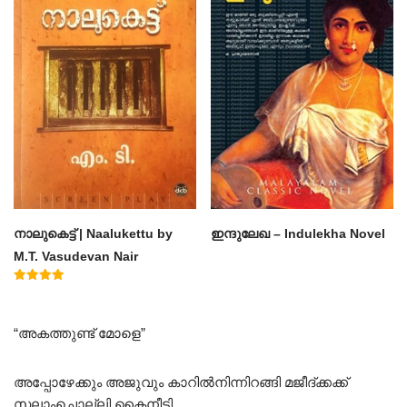
നാലുകെട്ട് | Naalukettu by
ഇന്ദുലേഖ – Indulekha Novel
M.T. Vasudevan Nair
Rated
5.00
out of 5
“അകത്തുണ്ട് മോളെ”
അപ്പോഴേക്കും അജുവും കാറിൽനിന്നിറങ്ങി മജീദ്ക്കക്ക്
സലാംചൊല്ലി കൈനീട്ടി.