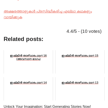
അക്ഷരത്താളുകൾ പ്രസിദ്ധീകരിച്ച എല്ലാ കഥകളും
വായിക്കുക
4.4/5 - (10 votes)
Related posts:
ഇഷ്‌കിൻ താഴ്‌വാരം part 16
ഇഷ്‌കിൻ താഴ്‌വാരം part 15
(അവസാന ഭാഗം)
ഇഷ്‌കിൻ താഴ്‌വാരം part 14
ഇഷ്‌കിൻ താഴ്‌വാരം part 13
Unlock Your Imagination: Start Generating Stories Now!