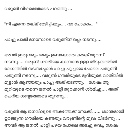
വരുൺ വിഷമത്തോടെ പറഞ്ഞു …
“നീ എന്നെ തല്ല് മേടിപ്പിക്കും…. വാ പോകാം… “
പാച്ചു പാതി മനസോടെ വരുണിന് ഒപ്പം നടന്നു….
അവർ ഇരുവരും ശബ്ദം ഉണ്ടാകാതെ കതക് തുറന്ന്
നടന്നു…. വരുൺ ഗൗരിയെ കാണാൻ ഉള്ള തിടുക്കത്തിൽ
വേഗത്തിൽ നടന്നപ്പോൾ പാച്ചു പൂച്ചയെ പോലെ പതുങ്ങി
പതുങ്ങി നടന്നു…. വരുൺ ഗൗരിയുടെ മുറിയുടെ വാതിലിൽ
മുട്ടാൻ ആഞ്ഞതും പാച്ചു അത് തടഞ്ഞു. ശേഷം ആ
മുറിയുടെ തന്നെ ജനൽ പാളി തുറക്കാൻ ശ്രമിച്ചു…. അത്
ചെറിയ ശബ്ദത്തോടെ തുറന്നു…
വരുൺ ആ ജനലിലൂടെ അകത്തേക്ക് നോക്കി…… ശാന്തമായി
ഉറങ്ങുന്ന ഗൗരിയെ കണ്ടതും വരുണിന്റെ മുഖം വിടർന്നു …
അവർ ആ ജനൽ പാളി പഴയ പോലെ അടച്ചു വെച്ച ശേഷം