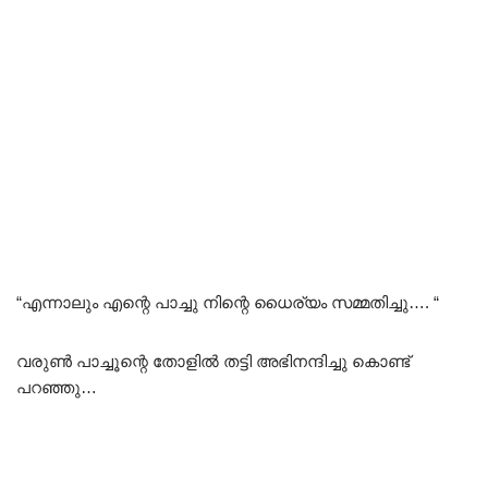
“എന്നാലും എന്റെ പാച്ചു നിന്റെ ധൈര്യം സമ്മതിച്ചു…. “
വരുൺ പാച്ചൂന്റെ തോളിൽ തട്ടി അഭിനന്ദിച്ചു കൊണ്ട്
പറഞ്ഞു…