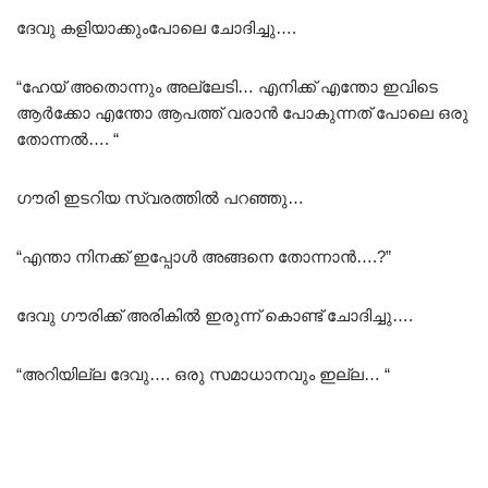
ദേവു കളിയാക്കുംപോലെ ചോദിച്ചു….
“ഹേയ് അതൊന്നും അല്ലേടി… എനിക്ക് എന്തോ ഇവിടെ
ആർക്കോ എന്തോ ആപത്ത് വരാൻ പോകുന്നത് പോലെ ഒരു
തോന്നൽ…. “
ഗൗരി ഇടറിയ സ്വരത്തിൽ പറഞ്ഞു…
“എന്താ നിനക്ക് ഇപ്പോൾ അങ്ങനെ തോന്നാൻ….?”
ദേവു ഗൗരിക്ക് അരികിൽ ഇരുന്ന് കൊണ്ട് ചോദിച്ചു….
“അറിയില്ല ദേവു…. ഒരു സമാധാനവും ഇല്ല… “