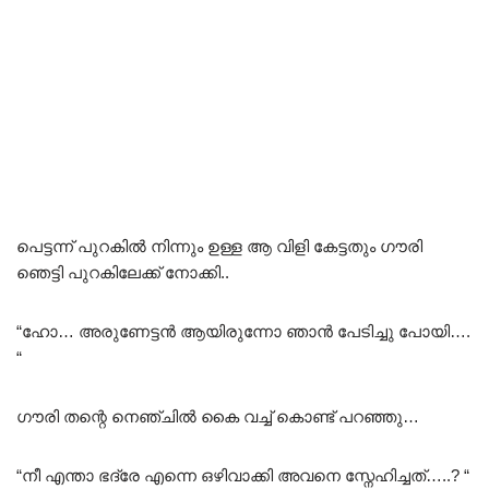
പെട്ടന്ന് പുറകിൽ നിന്നും ഉള്ള ആ വിളി കേട്ടതും ഗൗരി
ഞെട്ടി പുറകിലേക്ക് നോക്കി..
“ഹോ… അരുണേട്ടൻ ആയിരുന്നോ ഞാൻ പേടിച്ചു പോയി….
“
ഗൗരി തന്റെ നെഞ്ചിൽ കൈ വച്ച് കൊണ്ട് പറഞ്ഞു…
“നീ എന്താ ഭദ്രേ എന്നെ ഒഴിവാക്കി അവനെ സ്നേഹിച്ചത്…..? “