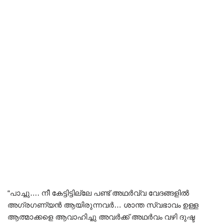
“പാച്ചു…. നീ കേട്ടിട്ടില്ലേ പണ്ട് അഥർവ്വ വേദങ്ങളിൽ
അഗ്രഗണ്യൻ ആയിരുന്നവർ… ശാന്ത സ്വഭാവം ഉള്ള
ആത്മാക്കളെ ആവാഹിച്ചു അവർക്ക് അഥർവം വഴി ദുഷ്ട