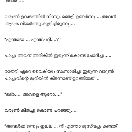
“ഭദ്രേ…… “
വരുൺ ഉറക്കത്തിൽ നിന്നും ഞെട്ടി ഉണർന്നു…. അവൻ
ആകെ വിയർത്തു കുളിച്ചിരുന്നു….
“എന്താടാ…. എന്ത് പറ്റി….? “
പാച്ചു അവന് അരികിൽ ഇരുന്ന് കൊണ്ട് ചോദിച്ചു…..
രാത്രി ഏറെ വൈകിയും സംസാരിച്ചു ഇരുന്ന വരുൺ
പാച്ചുവിന്റെ മുറിയിൽ കിടന്നാണ് ഉറങ്ങിയത് …
“ഭദ്ര….. അവളെ ആരോ….”
വരുൺ കിതച്ചു കൊണ്ട് പറഞ്ഞു…..
“അവൾക്ക് ഒന്നും ഇല്ല…. നീ എന്തോ ദുസ്വപ്നം കണ്ടത്