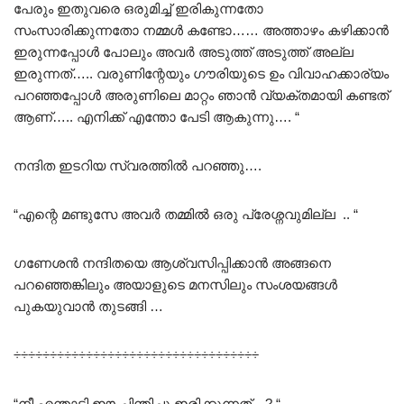
പേരും ഇതുവരെ ഒരുമിച്ച് ഇരികുന്നതോ
സംസാരിക്കുന്നതോ നമ്മൾ കണ്ടോ…… അത്താഴം കഴിക്കാൻ
ഇരുന്നപ്പോൾ പോലും അവർ അടുത്ത് അടുത്ത് അല്ല
ഇരുന്നത്….. വരുണിന്റേയും ഗൗരിയുടെ ഉം വിവാഹക്കാര്യം
പറഞ്ഞപ്പോൾ അരുണിലെ മാറ്റം ഞാൻ വ്യക്തമായി കണ്ടത്
ആണ്….. എനിക്ക് എന്തോ പേടി ആകുന്നു…. “
നന്ദിത ഇടറിയ സ്വരത്തിൽ പറഞ്ഞു….
“എന്റെ മണ്ടുസേ അവർ തമ്മിൽ ഒരു പ്രേശ്നവുമില്ല .. “
ഗണേശൻ നന്ദിതയെ ആശ്വസിപ്പിക്കാൻ അങ്ങനെ
പറഞ്ഞെങ്കിലും അയാളുടെ മനസിലും സംശയങ്ങൾ
പുകയുവാൻ തുടങ്ങി …
÷÷÷÷÷÷÷÷÷÷÷÷÷÷÷÷÷÷÷÷÷÷÷÷÷÷÷÷÷÷÷÷÷÷
“നീ എന്താടി ഈ ചിന്തിച്ചു ഇരിക്കുന്നത്…? “