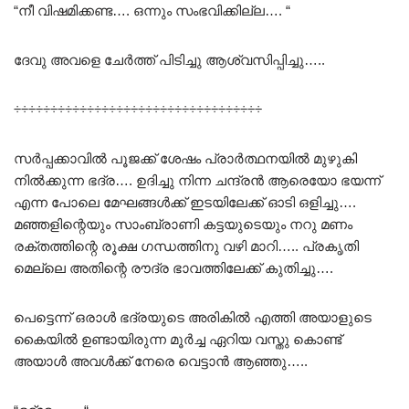
“നീ വിഷമിക്കണ്ട…. ഒന്നും സംഭവിക്കില്ല…. “
ദേവു അവളെ ചേർത്ത് പിടിച്ചു ആശ്വസിപ്പിച്ചു…..
÷÷÷÷÷÷÷÷÷÷÷÷÷÷÷÷÷÷÷÷÷÷÷÷÷÷÷÷÷÷÷÷÷÷
സർപ്പക്കാവിൽ പൂജക്ക്‌ ശേഷം പ്രാർത്ഥനയിൽ മുഴുകി
നിൽക്കുന്ന ഭദ്ര…. ഉദിച്ചു നിന്ന ചന്ദ്രൻ ആരെയോ ഭയന്ന്
എന്ന പോലെ മേഘങ്ങൾക്ക് ഇടയിലേക്ക് ഓടി ഒളിച്ചു….
മഞ്ഞളിന്റെയും സാംബ്രാണി കട്ടയുടെയും നറു മണം
രക്തത്തിന്റെ രൂക്ഷ ഗന്ധത്തിനു വഴി മാറി….. പ്രകൃതി
മെല്ലെ അതിന്റെ രൗദ്ര ഭാവത്തിലേക്ക് കുതിച്ചു….
പെട്ടെന്ന് ഒരാൾ ഭദ്രയുടെ അരികിൽ എത്തി അയാളുടെ
കൈയിൽ ഉണ്ടായിരുന്ന മൂർച്ച ഏറിയ വസ്തു കൊണ്ട്
അയാൾ അവൾക്ക് നേരെ വെട്ടാൻ ആഞ്ഞു…..