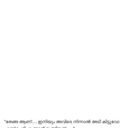
“തേങ്ങ ആണ്…. ഇനിയും അവിടെ നിന്നാൽ അടി കിട്ടുവോ