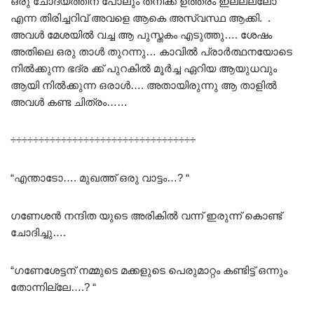
ഒരു ചോദ്യത്തിന് പോലും തനിക്ക് ഉത്തരം ഇല്ലല്ലോ
എന്ന തിരിച്ചറിവ് അവളെ ആകെ അസ്വസ്ഥ ആക്കി. .
അവൾ മേശയിൽ വച്ച ആ പുസ്തകം എടുത്തു…. ശേഷം
അതിലെ ഒരു താൾ തുറന്നു… കാവിൽ പ്രാർത്ഥനയോടെ
നിൽക്കുന്ന ഭദ്ര ക്ക് പുറകിൽ മൂർച്ച ഏറിയ ആയുധവും
ആയി നിൽക്കുന്ന ഒരാൾ…. അതായിരുന്നു ആ താളിൽ
അവൾ കണ്ട ചിത്രം……
÷÷÷÷÷÷÷÷÷÷÷÷÷÷÷÷÷÷÷÷÷÷÷÷÷÷÷÷÷÷÷÷÷
“എന്താടോ…. മുഖത്ത് ഒരു വാട്ടം…? “
ഗണേശൻ നന്ദിത യുടെ അരികിൽ വന്ന് ഇരുന്ന് കൊണ്ട്
ചോദിച്ചു….
“ഗണേശേട്ടന് നമ്മുടെ മക്കളുടെ പെരുമാറ്റം കണ്ടിട്ട് ഒന്നും
തോന്നില്ലേ….? “