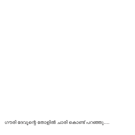
ഗൗരി ദേവൂന്റെ തോളിൽ ചാരി കൊണ്ട് പറഞ്ഞു….