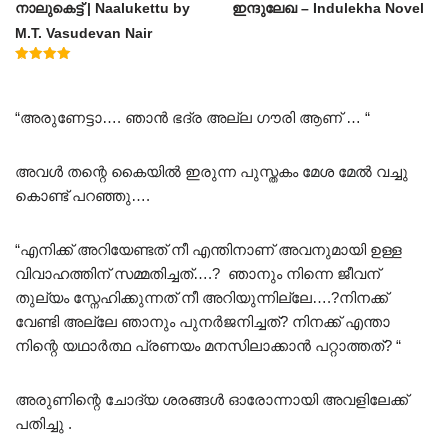
നാലുകെട്ട് | Naalukettu by
ഇന്ദുലേഖ – Indulekha Novel
M.T. Vasudevan Nair
Rated
5.00
out of 5
“അരുണേട്ടാ…. ഞാൻ ഭദ്ര അല്ല ഗൗരി ആണ് … “
അവൾ തന്റെ കൈയിൽ ഇരുന്ന പുസ്തകം മേശ മേൽ വച്ചു
കൊണ്ട് പറഞ്ഞു….
“എനിക്ക് അറിയേണ്ടത് നീ എന്തിനാണ് അവനുമായി ഉള്ള
വിവാഹത്തിന് സമ്മതിച്ചത്….? ഞാനും നിന്നെ ജീവന്
തുല്യം സ്നേഹിക്കുന്നത് നീ അറിയുന്നില്ലേ….?നിനക്ക്
വേണ്ടി അല്ലേ ഞാനും പുനർജനിച്ചത്? നിനക്ക് എന്താ
നിന്റെ യഥാർത്ഥ പ്രണയം മനസിലാക്കാൻ പറ്റാത്തത്? “
അരുണിന്റെ ചോദ്യ ശരങ്ങൾ ഓരോന്നായി അവളിലേക്ക്
പതിച്ചു .