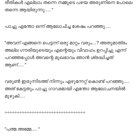
രീതികൾ എല്ലാം തന്നെ നമ്മുടെ പഴയ അരുണിനെ പോലെ
തന്നെ ആയിരുന്നു…. “
പാച്ചു എന്തോ ഒന്ന് ആലോചിച്ച ശേഷം പറഞ്ഞു….
“അവന് എങ്ങനെ പെട്ടന്ന് ഒരു മാറ്റം വരും…? അതുമാത്രം
അല്ല ഗൗരിയുടെയും എന്റെയും വിവാഹം ഉറപ്പിച്ചു എന്ന്‌
പറഞ്ഞപ്പോൾ അവന്റെ മുഖഭാവം ഞാൻ ശ്രദ്ധിച്ചത്
ആണ്…. “
വരുൺ ഇരുന്നിടത്ത് നിന്നും എഴുന്നേറ്റ് കൊണ്ട് പറഞ്ഞു….
അത് കേട്ടതും പാച്ചു ഗാഢമായി എന്തോ ആലോചനയിൽ
മുഴുകി….
÷÷÷÷÷÷÷÷÷÷÷÷÷÷÷÷÷÷÷÷÷÷÷÷÷÷÷÷÷÷÷÷÷
“പത്മ അമ്മേ…. “