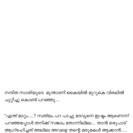
നന്ദിത സാരിയുടെ മുന്താണി കൈയിൽ മുറുകെ വിരലിൽ
ചുറ്റിച്ചു കൊണ്ട് പറഞ്ഞു…
“എന്ത് മാറ്റം….? സത്യം പറ പാച്ചു ദേവൂനെ ഇഷ്ടം ആണെന്ന്
പറഞ്ഞപ്പോൾ തനിക്ക് സങ്കടം തോന്നില്ലേ… താൻ ഒരുപാട്
ആഗ്രഹിച്ചത് അല്ലേ അവളെ തന്റെ മരുമകൾ ആക്കാൻ….