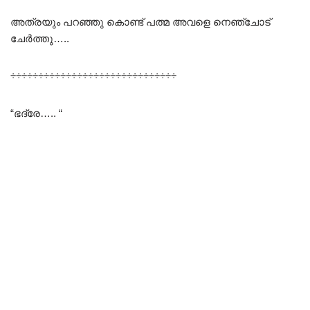
അത്രയും പറഞ്ഞു കൊണ്ട് പത്മ അവളെ നെഞ്ചോട്
ചേർത്തു…..
÷÷÷÷÷÷÷÷÷÷÷÷÷÷÷÷÷÷÷÷÷÷÷÷÷÷÷÷÷÷
“ഭദ്രേ….. “