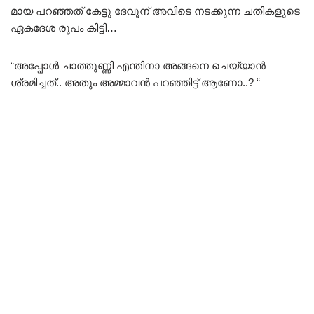
മായ പറഞ്ഞത് കേട്ടു ദേവൂന് അവിടെ നടക്കുന്ന ചതികളുടെ
ഏകദേശ രൂപം കിട്ടി…
“അപ്പോൾ ചാത്തുണ്ണി എന്തിനാ അങ്ങനെ ചെയ്യാൻ
ശ്രമിച്ചത്.. അതും അമ്മാവൻ പറഞ്ഞിട്ട് ആണോ..? “