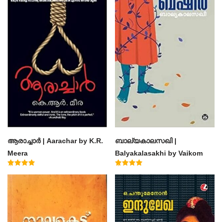
ആരാച്ചാര്‍ | Aarachar by K.R.
ബാല്യകാലസഖി |
Meera
Balyakalasakhi by Vaikom
Muhammad Basheer
Rated
Rated
4.50
4.60
out of 5
out of 5