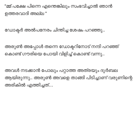
“മ്മ് പക്ഷേ പിന്നെ എന്തെങ്കിലും സംഭവിച്ചാൽ ഞാൻ
ഉത്തരവാദി അല്ല “
ഡോക്ടർ അൽപനേരം ചിന്തിച്ച ശേഷം പറഞ്ഞു..
അരുൺ അപ്പോൾ തന്നെ ഡോക്ടറിനോട് നന്ദി പറഞ്ഞ്
കൊണ്ട് ഗൗരിയെ പോയി വിളിച്ച് കൊണ്ട് വന്നു..
അവൾ നടക്കാൻ പോലും പറ്റാത്ത അത്രയും ദുർബല
ആയിരുന്നു.. അരുൺ അവളെ താങ്ങി പിടിച്ചാണ് വരുണിന്റെ
അരികിൽ എത്തിച്ചത്…