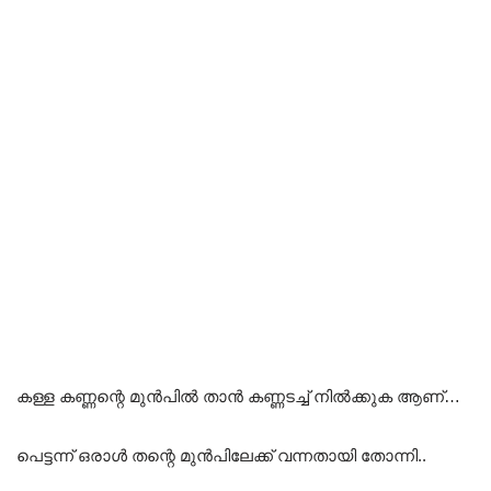
കള്ള കണ്ണന്റെ മുൻപിൽ താൻ കണ്ണടച്ച് നിൽക്കുക ആണ്…
പെട്ടന്ന് ഒരാൾ തന്റെ മുൻപിലേക്ക് വന്നതായി തോന്നി..