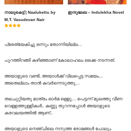
നാലുകെട്ട് | Naalukettu by
ഇന്ദുലേഖ – Indulekha Novel
M.T. Vasudevan Nair
Rated
5.00
out of 5
പ്രേത്യേകിച്ചു ഒന്നും തോന്നിയില്ല…
പുറത്തിറങ്ങി കഴിഞ്ഞാണ് കോലാഹലം ഒക്കെ നടന്നത്.
അയാളുടെ വണ്ടി, അയാൾക്ക് വിലപ്പെട്ട സമയം…
അതെല്ലാം താൻ കവർന്നെടുത്തു…
തലചുറ്റിയതു മാത്രം ഓർമ ഒള്ളു… പെട്ടന്ന് മുഖത്തു വീണ
വെള്ളത്തുള്ളികൾ.. കണ്ണു തുറന്നപ്പോൾ അയാളുടെ
കരവലയത്തിൽ ആണ്..
അയാളുടെ നെഞ്ചിലെ നനുത്ത രോമങ്ങൾ പോലും