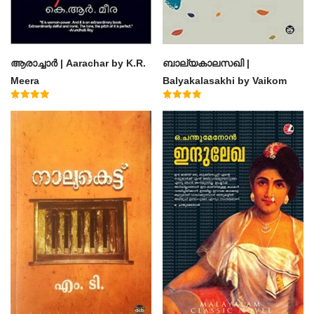
ആരാച്ചാര്‍ | Aarachar by K.R.
ബാല്യകാലസഖി |
Meera
Balyakalasakhi by Vaikom
Muhammad Basheer
Rated
Rated
4.50
4.60
out of 5
out of 5