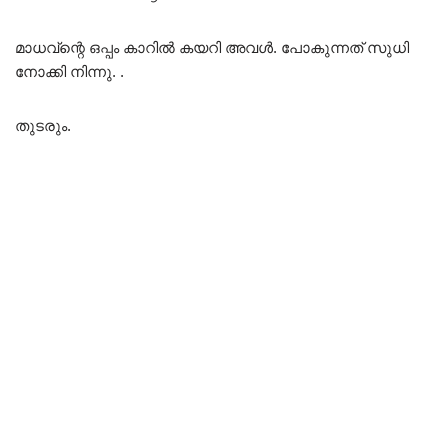
മാധവ്ന്റെ ഒപ്പം കാറിൽ കയറി അവൾ. പോകുന്നത് സുധി
നോക്കി നിന്നു. .
തുടരും.