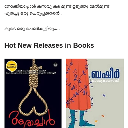
നോക്കിയപ്പോൾ കസവു കര മുണ്ട് ഉടുത്തു മേൽമുണ്ട്
പുതച്ചു ഒരു ചെറുപ്പക്കാരൻ..
കൂടെ ഒരു പെൺകുട്ടിയും…
Hot New Releases in Books