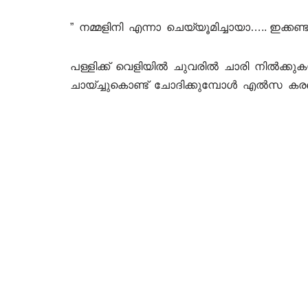
” നമ്മളിനി എന്നാ ചെയ്യൂമിച്ചായാ….. ഇക്കണ്
പള്ളിക്ക് വെളിയിൽ ചുവരിൽ ചാരി നിൽക്കു
ചായ്ച്ചുകൊണ്ട് ചോദിക്കുമ്പോൾ എൽസ കര