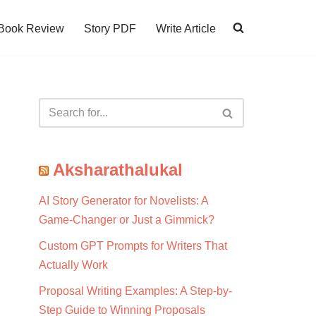
Book Review
Story PDF
Write Article
Aksharathalukal
AI Story Generator for Novelists: A
Game-Changer or Just a Gimmick?
Custom GPT Prompts for Writers That
Actually Work
Proposal Writing Examples: A Step-by-
Step Guide to Winning Proposals