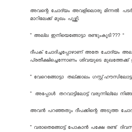
അവന്റെ ചോദ്യം അവളിലൊരു മിന്നൽ പടർത്
മാറിലേക്ക് മുഖം പൂഴ്ത്തി.
” അല്ല ഇനിയെങ്ങോട്ടാ രണ്ടുംകൂടി ??? “
ദീപക് ചോദിച്ചപ്പോഴാണ് അതേ ചോദ്യം അല്
പ്രതീക്ഷിച്ചെന്നോണം ശിവയുടെ മുഖത്തേക്ക് ഉ
” വേറെങ്ങോട്ടാ തല്ക്കാലം ഗസ്റ്റ്‌ ഹൗസിലോട്ട
” അപ്പോൾ തറവാട്ടിലോട്ട് വരുന്നില്ലേ നിങ്ങ
അവൻ പറഞ്ഞതും ദീപക്കിന്റെ അടുത്ത ചോദ
” വരാതെങ്ങോട്ട് പോകാൻ പക്ഷേ രണ്ട് ദിവസ