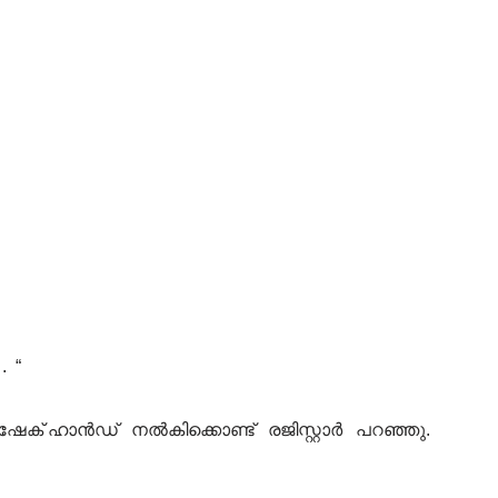
. “
ഷേക് ഹാൻഡ് നൽകിക്കൊണ്ട് രജിസ്റ്റാർ പറഞ്ഞു.