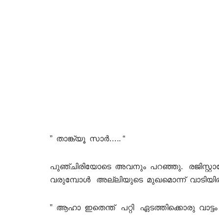
” താങ്ക്യൂ സാർ….. “
പുഞ്ചിരിയോടെ അവനും പറഞ്ഞു. രജിസ്റ്റാറ
വരുമ്പോൾ അല്ലിയുടെ മുഖമൊന്ന് വാടിയിരു
” ആഹാ ഇതെന്ത് പറ്റി ഏടത്തിക്കൊരു വാട്ടം 