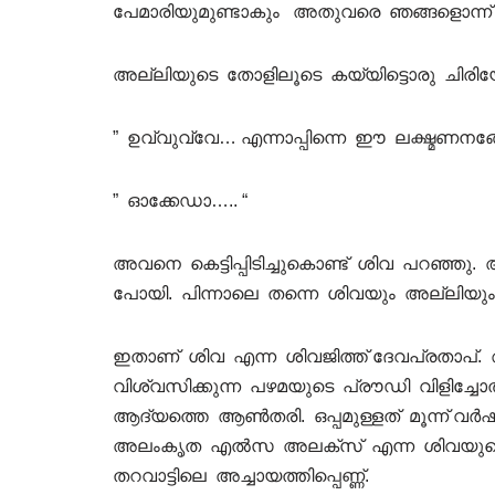
പേമാരിയുമുണ്ടാകും അതുവരെ ഞങ്ങളൊന്ന് സ
അല്ലിയുടെ തോളിലൂടെ കയ്യിട്ടൊരു ചിരിയോടെ
” ഉവ്വുവ്വേ… എന്നാപ്പിന്നെ ഈ ലക്ഷ്മണനങ്ങോട്
” ഓക്കേഡാ….. “
അവനെ കെട്ടിപ്പിടിച്ചുകൊണ്ട് ശിവ പറഞ്ഞ
പോയി. പിന്നാലെ തന്നെ ശിവയും അല്ലിയും ഗസ
ഇതാണ് ശിവ എന്ന ശിവജിത്ത് ദേവപ്രതാപ്. ആ
വിശ്വസിക്കുന്ന പഴമയുടെ പ്രൗഡി വിളിച്ചോത
ആദ്യത്തെ ആൺതരി. ഒപ്പമുള്ളത് മൂന്ന് 
അലംകൃത എൽസ അലക്സ്‌ എന്ന ശിവയുടെ സ്വ
തറവാട്ടിലെ അച്ചായത്തിപ്പെണ്ണ്.