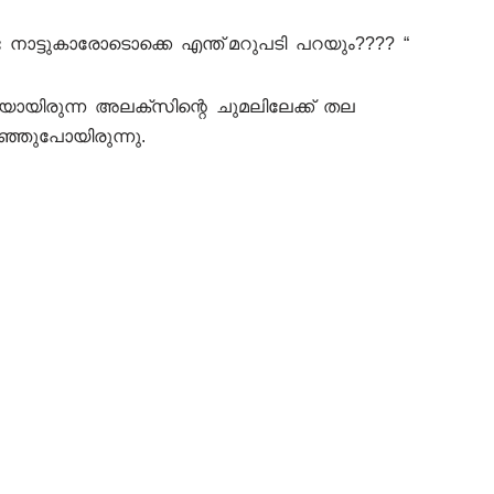
ട നാട്ടുകാരോടൊക്കെ എന്ത്‌ മറുപടി പറയും???? “
കയായിരുന്ന അലക്സിന്റെ ചുമലിലേക്ക് തല
ഞ്ഞുപോയിരുന്നു.