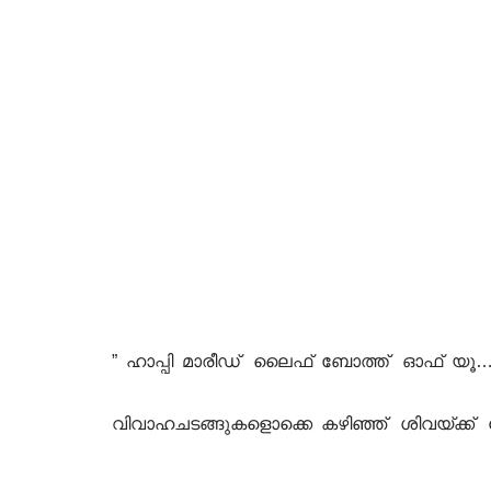
” ഹാപ്പി മാരീഡ് ലൈഫ് ബോത്ത്‌ ഓഫ് യൂ…
വിവാഹചടങ്ങുകളൊക്കെ കഴിഞ്ഞ് ശിവയ്ക്ക് 