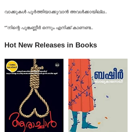
വാക്കുകൾ പൂർത്തിയാക്കുവാൻ അവൾക്കായില്ല..
“”നിന്റെ പൂങ്കണ്ണീർ ഒന്നും എനിക്ക് കാണണ്ട..
Hot New Releases in Books