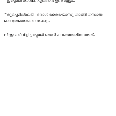
“”ഇപ്പോൾ കാലിന് എങ്ങനെ ഉണ്ട് ഏട്ടാ..
“”കുഴപ്പമില്ലെടി.. ഒരാൾ കൈയൊന്നു താങ്ങി തന്നാൽ
ചെറുതയൊക്കെ നടക്കും.
നീ ഇടക്ക് വിളിച്ചപ്പോൾ ഞാൻ പറഞ്ഞതല്ലേ അത്..