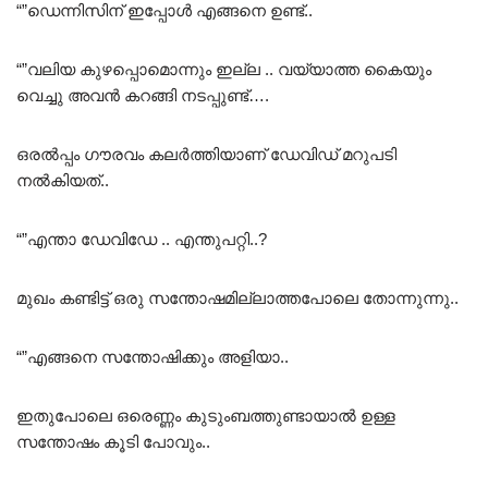
“”ഡെന്നിസിന് ഇപ്പോൾ എങ്ങനെ ഉണ്ട്..
“”വലിയ കുഴപ്പൊമൊന്നും ഇല്ല .. വയ്യാത്ത കൈയും
വെച്ചു അവൻ കറങ്ങി നടപ്പുണ്ട്….
ഒരൽപ്പം ഗൗരവം കലർത്തിയാണ് ഡേവിഡ് മറുപടി
നൽകിയത്..
“”എന്താ ഡേവിഡേ .. എന്തുപറ്റി..?
മുഖം കണ്ടിട്ട് ഒരു സന്തോഷമില്ലാത്തപോലെ തോന്നുന്നു..
“”എങ്ങനെ സന്തോഷിക്കും അളിയാ..
ഇതുപോലെ ഒരെണ്ണം കുടുംബത്തുണ്ടായാൽ ഉള്ള
സന്തോഷം കൂടി പോവും..