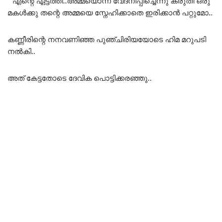
“”എന്റെ ഏട്ടത്തി..അമ്മയൊന്ന് വേദനിപ്പിച്ചെന്നു കരുതി ഒരു
മകൾക്കു തന്റെ അമ്മയെ സ്നേഹിക്കാതെ ഇരിക്കാൻ പറ്റുമോ..
കണ്ണീരിന്റെ നനവണിഞ്ഞ പുഞ്ചിരിയയോടെ ഹിമ മറുപടി
നൽകി..
അത് കേട്ടതോടെ ദേവിക പൊട്ടിക്കരഞ്ഞു..