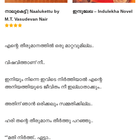
നാലുകെട്ട് | Naalukettu by
ഇന്ദുലേഖ – Indulekha Novel
M.T. Vasudevan Nair
Rated
5.00
out of 5
എന്റെ തീരുമാനത്തിൽ ഒരു മാറ്റവുമില്ല..
വിഷവിത്താണ് നീ..
ഇനിയും നിന്നെ ഇവിടെ നിർത്തിയാൽ എന്റെ
അനിയത്തിയുടെ ജീവിതം നീ ഇല്ലാതാക്കും..
അതിന് ഞാൻ ഒരിക്കലും സമ്മതിക്കില്ല..
ഹരി തന്റെ തീരുമാനം തീർത്തു പറഞ്ഞു..
“”മതി നിർത്ത്.. ഏട്ടാ..