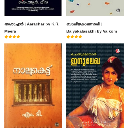
ആരാച്ചാര്‍ | Aarachar by K.R.
ബാല്യകാലസഖി |
Meera
Balyakalasakhi by Vaikom
Muhammad Basheer
Rated
Rated
4.50
4.60
out of 5
out of 5