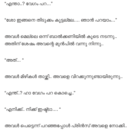
“എന്താ..? വേഗം പറ…”
“ശോ ഇങ്ങനെ തിടുക്കം കൂട്ടല്ലേ…. ഞാൻ പറയാം…”
അവൾ മെല്ലെ ഒന്ന് ബാൽക്കണിയിൽ കൂടെ നടന്നു..
അതിന് ശേഷം അവന്റെ മുൻപിൽ വന്നു നിന്നു..
“അത്… “
അവൾ മിഴികൾ താഴ്ത്തി.. അവളെ വിറക്കുന്നുണ്ടായിരുന്നു..
“എന്ത്..? ഹാ വേഗം പറ കൊച്ചെ..”
“എനിക്ക്.. നിക്ക് ഇഷ്ട്ടാ…. “
അവൾ പെട്ടെന്ന് പറഞ്ഞപ്പോൾ പ്രിൻസ് അവളെ നോക്കി..