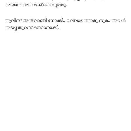
അയാൾ അവൾക്ക് കൊടുത്തു.
ആലീസ് അത് വാങ്ങി നോക്കി.. വല്ലാത്തൊരു നുര.. അവൾ
അടപ്പ് തുറന്ന് ഒന്ന് നോക്കി.