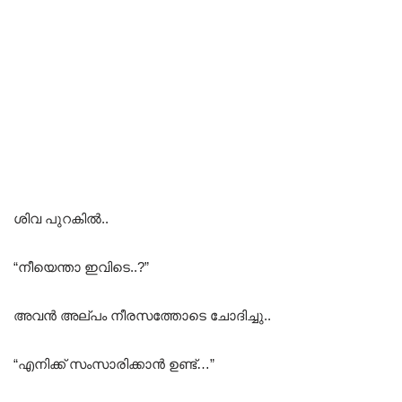
ശിവ പുറകിൽ..
“നീയെന്താ ഇവിടെ..?”
അവൻ അല്പം നീരസത്തോടെ ചോദിച്ചു..
“എനിക്ക് സംസാരിക്കാൻ ഉണ്ട്…”