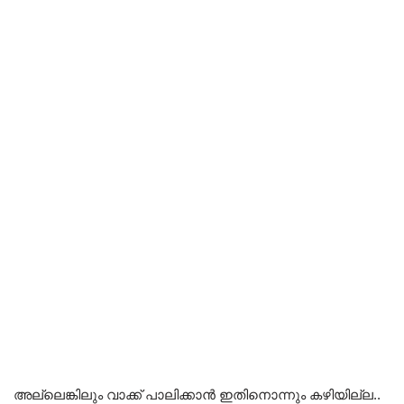
അല്ലെങ്കിലും വാക്ക് പാലിക്കാൻ ഇതിനൊന്നും കഴിയില്ല..