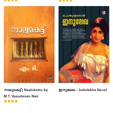
Muhammad Basheer
Rated
Rated
4.50
4.60
out of 5
out of 5
നാലുകെട്ട് | Naalukettu by
ഇന്ദുലേഖ – Indulekha Novel
M.T. Vasudevan Nair
Rated
5.00
out of 5