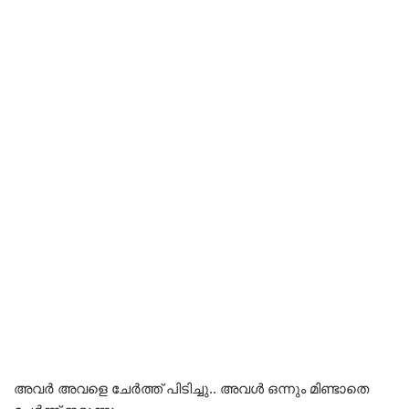
അവർ അവളെ ചേർത്ത് പിടിച്ചു.. അവൾ ഒന്നും മിണ്ടാതെ