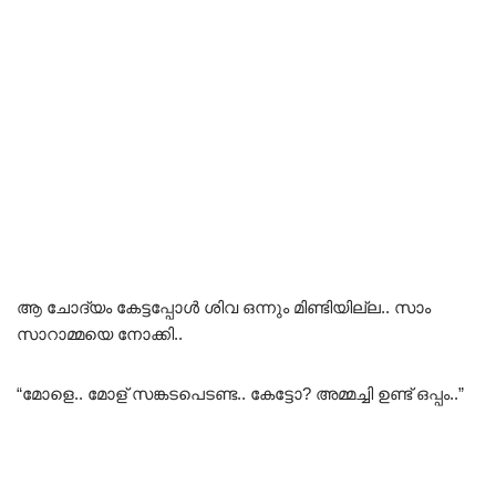
ആ ചോദ്യം കേട്ടപ്പോൾ ശിവ ഒന്നും മിണ്ടിയില്ല.. സാം
സാറാമ്മയെ നോക്കി..
“മോളെ.. മോള് സങ്കടപെടണ്ട.. കേട്ടോ? അമ്മച്ചി ഉണ്ട് ഒപ്പം..”