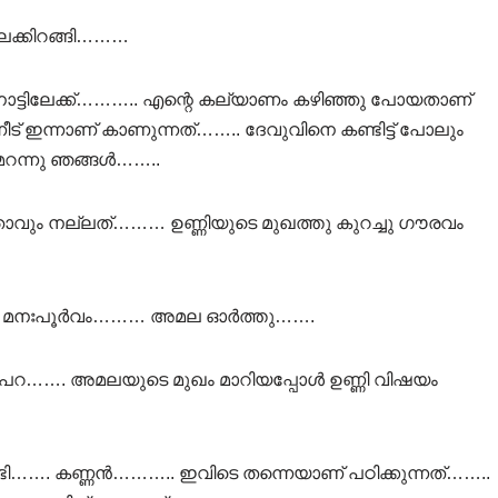
ലേക്കിറങ്ങി………
 നാട്ടിലേക്ക്……….. എന്റെ കല്യാണം കഴിഞ്ഞു പോയതാണ്
്നീട് ഇന്നാണ് കാണുന്നത്…….. ദേവുവിനെ കണ്ടിട്ട് പോലും
റന്നു ഞങ്ങൾ……..
വും നല്ലത്……… ഉണ്ണിയുടെ മുഖത്തു കുറച്ചു ഗൗരവം
…. മനഃപൂർവം……… അമല ഓർത്തു…….
െ പറ……. അമലയുടെ മുഖം മാറിയപ്പോൾ ഉണ്ണി വിഷയം
്ടി……. കണ്ണൻ……….. ഇവിടെ തന്നെയാണ് പഠിക്കുന്നത്……..