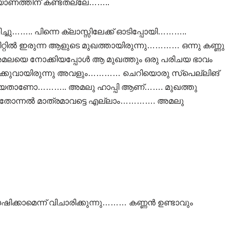
യാണത്തിന് കണ്ടതല്ലേ……..
…….. പിന്നെ ക്ലാസ്സിലേക്ക് ഓടിപ്പോയി………..
റ്റിൽ ഇരുന്ന ആളുടെ മുഖത്തായിരുന്നു………… ഒന്നു കണ്ണു
മലയെ നോക്കിയപ്പോൾ ആ മുഖത്തും ഒരു പരിചയ ഭാവം
ൽക്കുവായിരുന്നു അവളും………… ചെറിയൊരു സ്പെല്ലിങ്
ന്നിയതാണോ……….. അമലു ഹാപ്പി ആണ്……. മുഖത്തു
ന്റെ തോന്നൽ മാത്രമാവട്ടെ എല്ലാം…………. അമലു
ിക്കാമെന്ന് വിചാരിക്കുന്നു……… കണ്ണൻ ഉണ്ടാവും