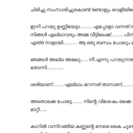
ചിരിച്ചു സംസാരിച്ചുകൊണ്ട് രണ്ടാളും വെളിയി
ഇനി പറയു ഉണ്ണിയേട്ടാ…….. എപ്പോളാ വന്നത്
നിങ്ങൾ എല്ലാവരും അമ്മ വീട്ടിലേക്ക്…….. പിന
എത്ര നാളായി……… ആ ഒരു ബന്ധം പോലും മ
ഞങ്ങൾ അല്ല അമലു….. നീ എന്നു പറയുന്നതാ
തോന്നി………..
ശരിയാണ്……. എല്ലാം മറന്നത് താനാണ്…
അതൊക്കെ പോട്ടേ……. നിന്റെ വിശേഷം ഒക്ക
മാറ്റി…..
കാറിൽ വന്നിറങ്ങിയ കണ്ണന്റെ നേരെ കൈ ചൂണ