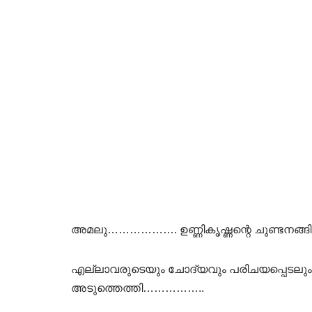
അമലു………………. ഉണ്ണികൃഷ്ണന്റെ ചുണ്ടനങ
എല്ലാവരുടെയും ചോദ്യവും പരിചയപ്പെടലും
അടുത്തെത്തി……………..