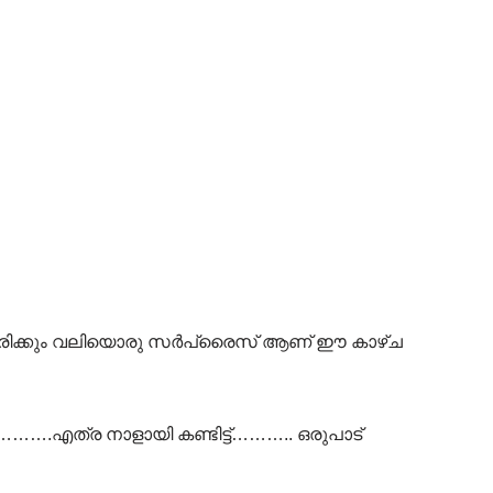
രിക്കും വലിയൊരു സർപ്രൈസ് ആണ് ഈ കാഴ്ച
ടാ……….എത്ര നാളായി കണ്ടിട്ട്……….. ഒരുപാട്