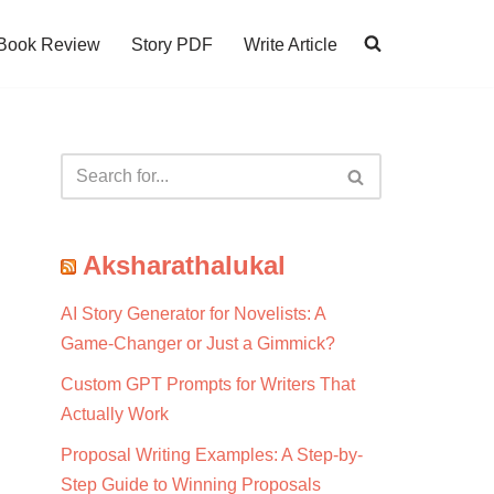
Book Review
Story PDF
Write Article
Aksharathalukal
AI Story Generator for Novelists: A
Game-Changer or Just a Gimmick?
Custom GPT Prompts for Writers That
Actually Work
Proposal Writing Examples: A Step-by-
Step Guide to Winning Proposals