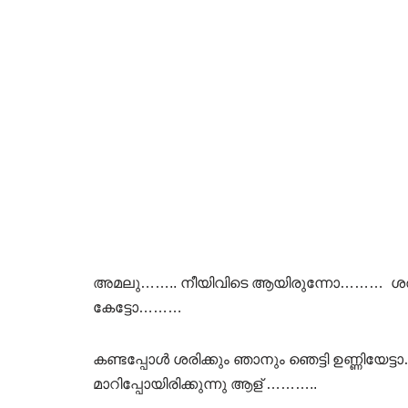
അമലു…….. നീയിവിടെ ആയിരുന്നോ……… ശ
കേട്ടോ………
കണ്ടപ്പോൾ ശരിക്കും ഞാനും ഞെട്ടി ഉണ്ണിയേട്
മാറിപ്പോയിരിക്കുന്നു ആള് ………..