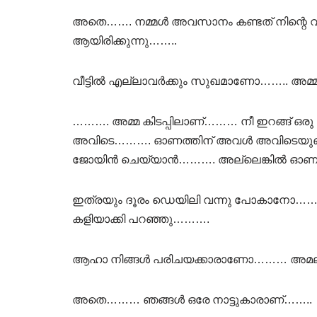
അതെ……. നമ്മൾ അവസാനം കണ്ടത് നിന്റെ 
ആയിരിക്കുന്നു……..
വീട്ടിൽ എല്ലാവർക്കും സുഖമാണോ…….. അമ്
………. അമ്മ കിടപ്പിലാണ്……… നീ ഇറങ്ങ് ഒരു ദ
അവിടെ………. ഓണത്തിന് അവൾ അവിടെയുണ്ട
ജോയിൻ ചെയ്യാൻ………. അല്ലെങ്കിൽ ഓണം കഴി
ഇത്രയും ദൂരം ഡെയിലി വന്നു പോകാനോ……..
കളിയാക്കി പറഞ്ഞു……….
ആഹാ നിങ്ങൾ പരിചയക്കാരാണോ……… അമലയോട
അതെ……… ഞങ്ങൾ ഒരേ നാട്ടുകാരാണ്…….. പിന്