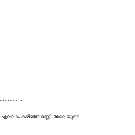
്ങി……………
 എല്ലാം കഴിഞ്ഞ് ഉണ്ണി അമലയുടെ