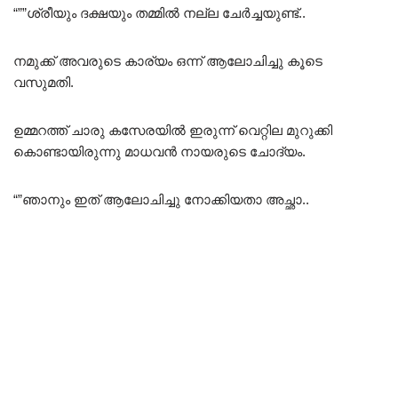
“””ശ്രീയും ദക്ഷയും തമ്മിൽ നല്ല ചേർച്ചയുണ്ട്..
നമുക്ക് അവരുടെ കാര്യം ഒന്ന് ആലോചിച്ചു കൂടെ
വസുമതി.
ഉമ്മറത്ത് ചാരു കസേരയിൽ ഇരുന്ന് വെറ്റില മുറുക്കി
കൊണ്ടായിരുന്നു മാധവൻ നായരുടെ ചോദ്യം.
“”ഞാനും ഇത് ആലോചിച്ചു നോക്കിയതാ അച്ഛാ..