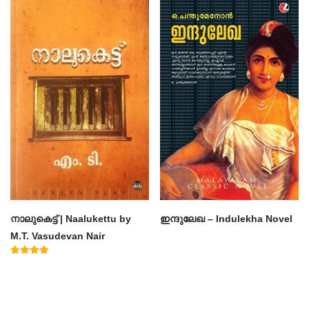
out of 5
out of 5
നാലുകെട്ട് | Naalukettu by
ഇന്ദുലേഖ – Indulekha Novel
M.T. Vasudevan Nair
Rated
5.00
out of 5