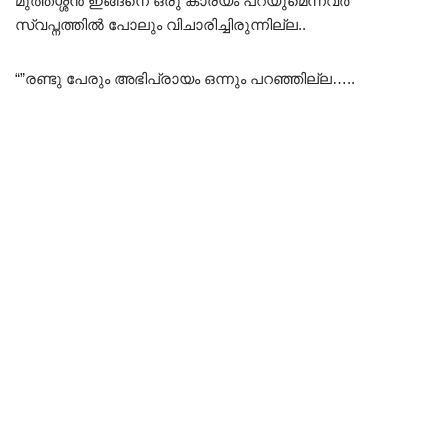
മുത്തശ്ശൻ ഇങ്ങനെ ഒരു കാര്യം പറയുമെന്നവർ
സ്വപ്നത്തിൽ പോലും വിചാരിച്ചിരുന്നില്ല..
“”രണ്ടു പേരും അഭിപ്രായം ഒന്നും പറഞ്ഞില്ല…..