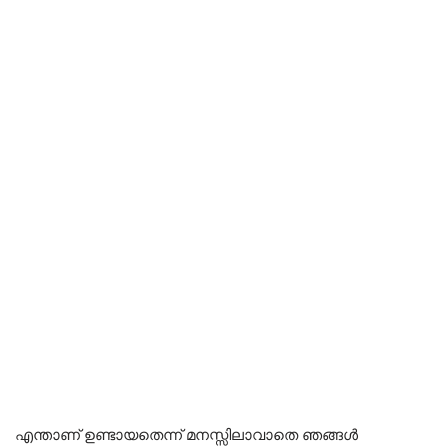
എന്താണ് ഉണ്ടായതെന്ന് മനസ്സിലാവാതെ ഞങ്ങൾ