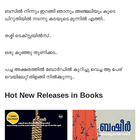
ബസിൽ നിന്നും ഇറങ്ങി ഞാനും അഞ്ജലിയും കൂടെ
ധിറുതിയിൽ നടന്നു കടയുടെ മുന്നിൽ എത്തി..
രശ്മി ടെക്സ്റ്റയിൽസ്..
ഒരു കുഞ്ഞു തുണിക്കട..
പച്ച അക്ഷരത്തിൽ ബോർഡിൽ കുറിച്ചു വെച്ച ആ പേര്
വെയിലേറ്റ് തിളങ്ങി നിൽക്കുന്നു..
Hot New Releases in Books