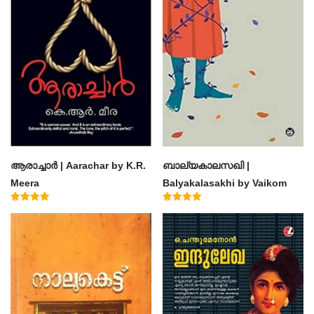
ആരാച്ചാര്‍ | Aarachar by K.R.
ബാല്യകാലസഖി |
Meera
Balyakalasakhi by Vaikom
Muhammad Basheer
Rated
Rated
4.50
4.60
out of 5
out of 5