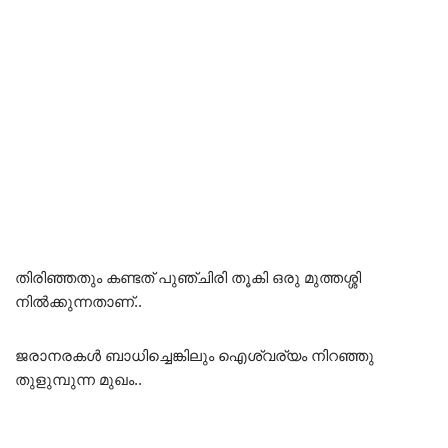
തിരിഞ്ഞതും കണ്ടത് പുഞ്ചിരി തൂകി ഒരു മുത്തശ്ശി
നിൽക്കുന്നതാണ്..
ജരാനരകൾ ബാധിച്ചെങ്കിലും ഐശ്വര്യം നിറഞ്ഞു
തുളുമ്പുന്ന മുഖം..