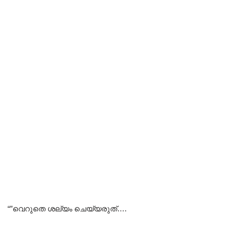
“”വെറുതെ ശല്യം ചെയ്യരുത്….