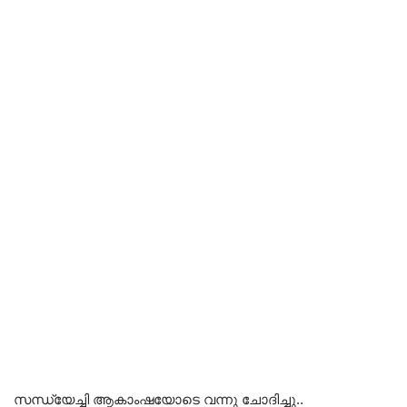
സന്ധ്യേച്ചി ആകാംഷയോടെ വന്നു ചോദിച്ചു..