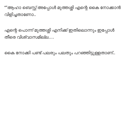
“”ആഹാ ബെസ്റ്റ് അപ്പോൾ മുത്തശ്ശി എന്റെ കൈ നോക്കാൻ
വിളിച്ചതാണോ..
എന്റെ പൊന്ന് മുത്തശ്ശി എനിക്ക് ഇതിലൊന്നും ഇപ്പോൾ
തീരെ വിശ്വാസമില്ല….
കൈ നോക്കി പണ്ട് പലരും പലതും പറഞ്ഞിട്ടുള്ളതാണ്..