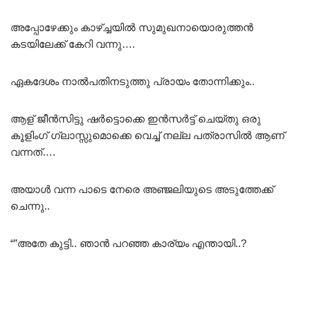
അപ്പോഴേക്കും കാഴ്ച്ചയിൽ സുമുഖനായൊരുത്തൻ
കടയിലേക്ക് കേറി വന്നു….
ഏകദേശം നാൽപതിനടുത്തു പ്രായം തോന്നിക്കും..
ആള് ജീൻസിട്ടു ഷർട്ടൊക്കെ ഇൻസർട്ട് ചെയ്തു ഒരു
കൂളിംഗ് ഗ്ലാസ്സുമൊക്കെ വെച്ച് നല്ല പത്രാസിൽ ആണ്
വന്നത്….
അയാൾ വന്ന പാടെ നേരെ അഞ്ജലിയുടെ അടുത്തേക്ക്
ചെന്നു..
“”അതേ കുട്ടി.. ഞാൻ പറഞ്ഞ കാര്യം എന്തായി..?