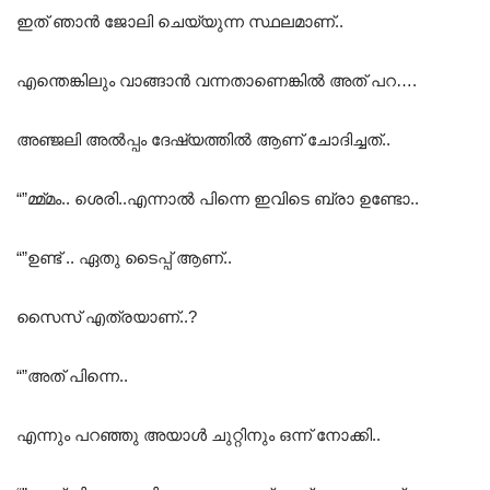
ഇത് ഞാൻ ജോലി ചെയ്യുന്ന സ്ഥലമാണ്..
എന്തെങ്കിലും വാങ്ങാൻ വന്നതാണെങ്കിൽ അത് പറ….
അഞ്ജലി അൽപ്പം ദേഷ്യത്തിൽ ആണ് ചോദിച്ചത്..
“”മ്മ്മം.. ശെരി..എന്നാൽ പിന്നെ ഇവിടെ ബ്രാ ഉണ്ടോ..
“”ഉണ്ട്‌ .. ഏതു ടൈപ്പ് ആണ്..
സൈസ് എത്രയാണ്..?
“”അത് പിന്നെ..
എന്നും പറഞ്ഞു അയാൾ ചുറ്റിനും ഒന്ന് നോക്കി..