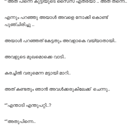
“”അത് പിന്നെ കുട്ടിയുടെ സൈസ് എത്രയാ .. അത് തന്നെ..
എന്നും പറഞ്ഞു അയാൾ അവളെ നോക്കി കൊണ്ട്
പുഞ്ചിരിച്ചു ..
അയാൾ പറഞ്ഞത് കേട്ടതും അവളാകെ വയ്യാതായി..
അവളുടെ മുഖമൊക്കെ വാടി..
കരച്ചിൽ വരുമെന്ന മട്ടായി മാറി..
അത് കണ്ടതും ഞാൻ അവൾക്കരുകിലേക്ക് ചെന്നു..
“”എന്താടി എന്തുപറ്റി..?
“”അതുപിന്നെ..