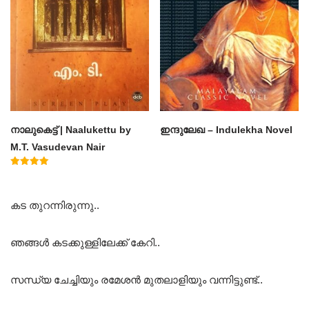
നാലുകെട്ട് | Naalukettu by
ഇന്ദുലേഖ – Indulekha Novel
M.T. Vasudevan Nair
Rated
5.00
out of 5
കട തുറന്നിരുന്നു..
ഞങ്ങൾ കടക്കുള്ളിലേക്ക് കേറി..
സന്ധ്യ ചേച്ചിയും രമേശൻ മുതലാളിയും വന്നിട്ടുണ്ട്..