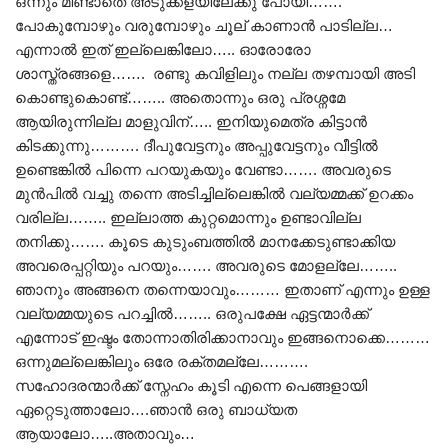
ഒന്നും മിണ്ടാതെ അടുക്കളയിലേക്കു പോയി…….
പോകുമ്പോഴും വരുമ്പോഴും ചൂല് കാണാൻ പാടില്ല…
എന്നാൽ ഇത് ഇല്ലെങ്കിലോ….. ഓരോരോ
ശാസ്ത്രങ്ങളെ……. രണ്ടു കവിളിലും നല്ല തഴമ്പായി അടി
കൊണ്ടുകൊണ്ട്…….. അതൊന്നും ഒരു പ്രശ്നമേ
ആയിരുന്നില്ല മാളുവിന്….. ഇനിയുമെത്ര കിട്ടാൻ
കിടക്കുന്നു………. ദീപുവേട്ടനും അപ്പുവേട്ടനും വീട്ടിൽ
ഉണ്ടെങ്കിൽ പിന്നെ പറയുകയും വേണ്ടാ……. അവരുടെ
മുൻപിൽ വച്ചു തന്നെ അടിച്ചില്ലെങ്കിൽ വല്യമ്മക്ക് ഉറക്കം
വരില്ല…….. ഇല്ലാത്ത കുറ്റമൊന്നും ഉണ്ടാവില്ല
തനിക്കു……. കൂടെ കുടുംബത്തിൽ മാനക്കേടുണ്ടാക്കിയ
അവരെപ്പറ്റിയും പറയും……. അവരുടെ മോളല്ലേ……..
ഞാനും അങ്ങനെ തന്നെയാവും……… ഇതാണ് എന്നും ഉള്ള
വല്യമ്മയുടെ പറച്ചിൽ…….. ഒരുപക്ഷേ ഏട്ടന്മാർക്ക്
എന്നോട് ഇഷ്ടം തോന്നാതിരിക്കാനാവും ഇങ്ങനൊക്കെ………
ഒന്നുമല്ലെങ്കിലും ഒരേ രക്തമല്ലേ……….
സഹോദരന്മാർക്ക് സ്നേഹം കൂടി എന്നെ പെങ്ങളായി
ഏറ്റെടുത്താലോ….ഞാൻ ഒരു ബാധ്യത
ആയാലോ…..അതാവും…