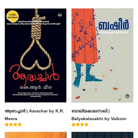
ആരാച്ചാര്‍ | Aarachar by K.R.
ബാല്യകാലസഖി |
Meera
Balyakalasakhi by Vaikom
Muhammad Basheer
Rated
Rated
4.50
4.60
out of 5
out of 5