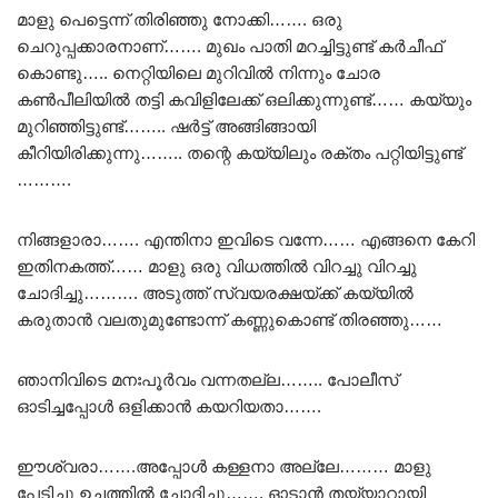
മാളു പെട്ടെന്ന് തിരിഞ്ഞു നോക്കി……. ഒരു
ചെറുപ്പക്കാരനാണ്……. മുഖം പാതി മറച്ചിട്ടുണ്ട് കർചീഫ്
കൊണ്ടു….. നെറ്റിയിലെ മുറിവിൽ നിന്നും ചോര
കൺപീലിയിൽ തട്ടി കവിളിലേക്ക് ഒലിക്കുന്നുണ്ട്…… കയ്യും
മുറിഞ്ഞിട്ടുണ്ട്…….. ഷർട്ട്‌ അങ്ങിങ്ങായി
കീറിയിരിക്കുന്നു…….. തന്റെ കയ്യിലും രക്തം പറ്റിയിട്ടുണ്ട്
……….
നിങ്ങളാരാ……. എന്തിനാ ഇവിടെ വന്നേ…… എങ്ങനെ കേറി
ഇതിനകത്ത്…… മാളു ഒരു വിധത്തിൽ വിറച്ചു വിറച്ചു
ചോദിച്ചു………. അടുത്ത് സ്വയരക്ഷയ്ക്ക് കയ്യിൽ
കരുതാൻ വലതുമുണ്ടോന്ന് കണ്ണുകൊണ്ട് തിരഞ്ഞു……
ഞാനിവിടെ മനഃപൂർവം വന്നതല്ല…….. പോലീസ്
ഓടിച്ചപ്പോൾ ഒളിക്കാൻ കയറിയതാ…….
ഈശ്വരാ…….അപ്പോൾ കള്ളനാ അല്ലേ……… മാളു
പേടിച്ചു ഉച്ചത്തിൽ ചോദിച്ചു……. ഓടാൻ തയ്യാറായി