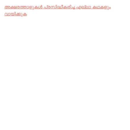
അക്ഷരത്താളുകൾ പ്രസിദ്ധീകരിച്ച എല്ലാ കഥകളും
വായിക്കുക