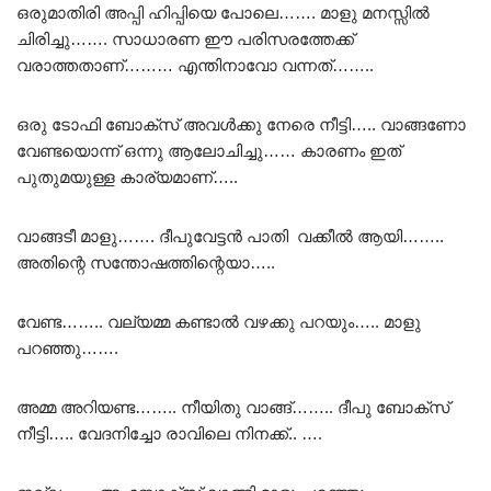
ഒരുമാതിരി അപ്പി ഹിപ്പിയെ പോലെ……. മാളു മനസ്സിൽ
ചിരിച്ചു……. സാധാരണ ഈ പരിസരത്തേക്ക്
വരാത്തതാണ്……… എന്തിനാവോ വന്നത്……..
ഒരു ടോഫി ബോക്സ്‌ അവൾക്കു നേരെ നീട്ടി….. വാങ്ങണോ
വേണ്ടയൊന്ന് ഒന്നു ആലോചിച്ചു…… കാരണം ഇത്
പുതുമയുള്ള കാര്യമാണ്…..
വാങ്ങടീ മാളു……. ദീപുവേട്ടൻ പാതി വക്കീൽ ആയി……..
അതിന്റെ സന്തോഷത്തിന്റെയാ…..
വേണ്ട…….. വല്യമ്മ കണ്ടാൽ വഴക്കു പറയും….. മാളു
പറഞ്ഞു…….
അമ്മ അറിയണ്ട…….. നീയിതു വാങ്ങ്…….. ദീപു ബോക്സ്‌
നീട്ടി….. വേദനിച്ചോ രാവിലെ നിനക്ക്.. ….