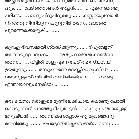
അച്ഛൻ തൂങ്ങിയാടിയ കൊളുത്തിൽ നോക്കി കിടന്നു……..
ഹും…… പേടിത്തൊണ്ടൻ അച്ഛൻ……… എന്നെക്കണ്ടു
പഠിക്ക്……. മാളു പിറുപിറുത്തു……. കണ്ണടയുമ്പോൾ
നിറഞ്ഞു നിന്നിരുന്ന കണ്ണുനീർ തടസ്സം വരാതെ
പുറത്തേക്കൊഴുകി………
കുറച്ചു ദിവസമായി ശ്രദ്ധിക്കുന്നു……. ദീപുവേട്ടന്
തന്നോടുള്ള സ്നേഹം…… അതും വല്യമ്മ കാൺകെ
തന്നെ……. വീട്ടിൽ മാളു എന്ന പേര് രഹസ്യമായി
ഉയരുന്നു…….. ഒന്നും തന്നെ മനസ്സിലാവുന്നില്ല…….
വരാനുള്ളത് വഴിയിൽ തങ്ങില്ലല്ലോ…….. വരട്ടെ……..
എന്തായാലും നേരിടാം ………
ഒരു ദിവസം ഒരാളുടെ മുന്നിലേക്ക് ചായ കൊണ്ടു പോയി
കൊടുക്കാൻ പറഞ്ഞു ദീപുവേട്ടൻ….. കുറച്ചു പ്രായമുള്ള
മനുഷ്യൻ……. തന്നെ കണ്ടപ്പോൾ ആ മുഖമൊന്നു
തെളിഞ്ഞു……… പെട്ടെന്ന് അച്ഛനെ ഓർമ്മ വന്നു…….