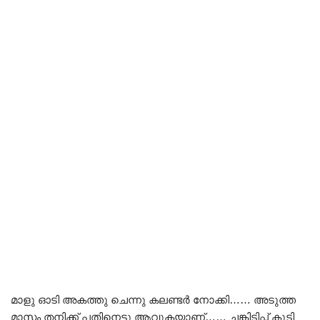
മാളു ഓടി അകത്തു ചെന്നു കലണ്ടർ നോക്കി…… അടുത്ത
മാസം തനിക്ക് പതിനെട്ടു ആവുകയാണ്…… ചങ്കിടിപ്പ് കൂടി