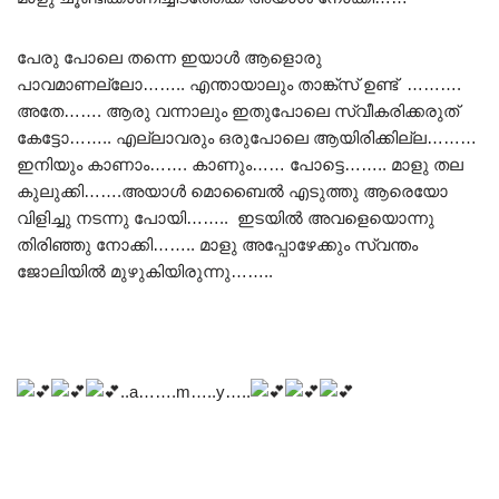
പേരു പോലെ തന്നെ ഇയാൾ ആളൊരു
പാവമാണല്ലോ…….. എന്തായാലും താങ്ക്സ് ഉണ്ട് ……….
അതേ……. ആരു വന്നാലും ഇതുപോലെ സ്വീകരിക്കരുത്
കേട്ടോ…….. എല്ലാവരും ഒരുപോലെ ആയിരിക്കില്ല………
ഇനിയും കാണാം……. കാണും…… പോട്ടെ…….. മാളു തല
കുലുക്കി…….അയാൾ മൊബൈൽ എടുത്തു ആരെയോ
വിളിച്ചു നടന്നു പോയി…….. ഇടയിൽ അവളെയൊന്നു
തിരിഞ്ഞു നോക്കി…….. മാളു അപ്പോഴേക്കും സ്വന്തം
ജോലിയിൽ മുഴുകിയിരുന്നു……..
..a…….m…..y…..