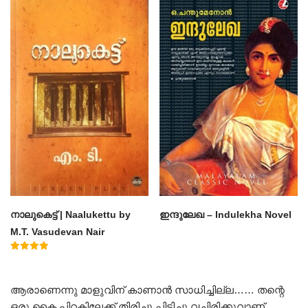
നാലുകെട്ട് | Naalukettu by
ഇന്ദുലേഖ – Indulekha Novel
M.T. Vasudevan Nair
Rated
5.00
out of 5
ആരാണെന്നു മാളുവിന്‌ കാണാൻ സാധിച്ചില്ല…… തന്റെ
ഒരു കൈ പിറകിലേക്ക് തിരിച്ചു പിടിച്ചു വച്ചിരിക്കുവാണ്……..