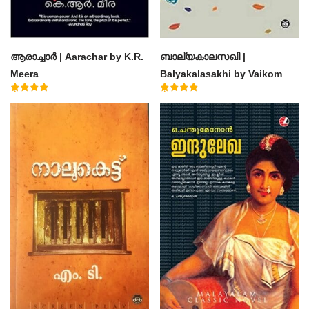
ആരാച്ചാര്‍ | Aarachar by K.R.
ബാല്യകാലസഖി |
Meera
Balyakalasakhi by Vaikom
Muhammad Basheer
Rated
Rated
4.50
4.60
out of 5
out of 5