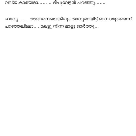
വല്യ കാര്യമാ……… ദീപുവേട്ടൻ പറഞ്ഞു…….
ഹാവൂ……. അങ്ങനെയെങ്കിലും താനുമായിട്ട് ബന്ധമുണ്ടെന്ന്
പറഞ്ഞല്ലോ…. കേട്ടു നിന്ന മാളു ഓർത്തു…