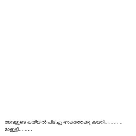
അവളുടെ കയ്യിൽ പിടിച്ചു അകത്തേക്കു കയറി…………
മാളൂട്ടീ………