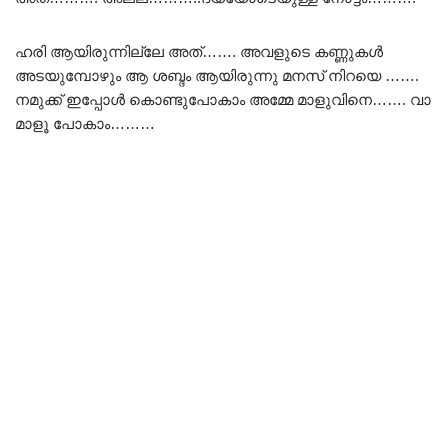
ഹരി ആയിരുന്നില്ലേ അത്……. അവളുടെ കണ്ണുകൾ
അടയുമ്പോഴും ആ ശബ്ദം ആയിരുന്നു മനസ് നിറയെ …….
നമുക്ക് ഇപ്പോൾ കൊണ്ടുപോകാം അമ്മേ മാളുവിനെ……. വാ
മാളൂ പോകാം………