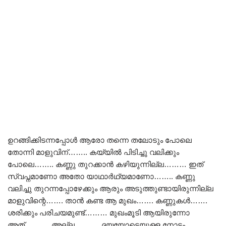
ഉറങ്ങിക്കിടന്നപ്പോൾ ആരോ തന്നെ തലോടും പോലെ
തോന്നി മാളുവിന്…….. കയ്യിൽ പിടിച്ചു വലിക്കും
പോലെ…….. കണ്ണു തുറക്കാൻ കഴിയുന്നില്ല……… ഇത്
സ്വപ്നമാണോ അതോ യാഥാർഥ്യമാണോ…….. കണ്ണു
വലിച്ചു തുറന്നപ്പോഴേക്കും ആരും അടുത്തുണ്ടായിരുന്നില്ല
മാളുവിന്റെ……. താൻ കണ്ട ആ മുഖം……. കണ്ണുകൾ…….
ശരിക്കും പരിചയമുണ്ട്……… മുഖംമൂടി ആയിരുന്നോ
അത്………. അല്ല………..ദയയോടെയുള്ള നോട്ടം……….