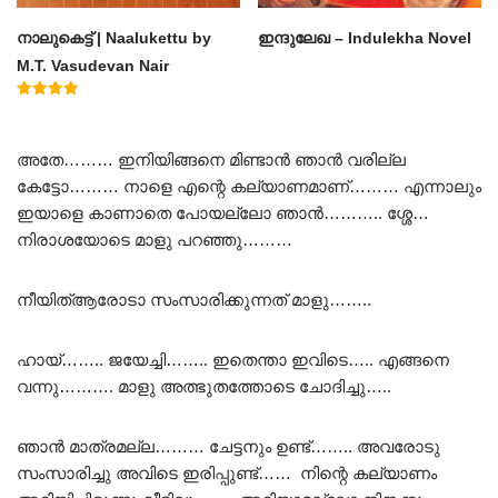
നാലുകെട്ട് | Naalukettu by
ഇന്ദുലേഖ – Indulekha Novel
M.T. Vasudevan Nair
Rated
5.00
out of 5
അതേ……… ഇനിയിങ്ങനെ മിണ്ടാൻ ഞാൻ വരില്ല
കേട്ടോ……… നാളെ എന്റെ കല്യാണമാണ്……… എന്നാലും
ഇയാളെ കാണാതെ പോയല്ലോ ഞാൻ……….. ശ്ശേ…
നിരാശയോടെ മാളു പറഞ്ഞു………
നീയിത്ആരോടാ സംസാരിക്കുന്നത് മാളു……..
ഹായ്…….. ജയേച്ചി…….. ഇതെന്താ ഇവിടെ….. എങ്ങനെ
വന്നു………. മാളു അത്ഭുതത്തോടെ ചോദിച്ചു…..
ഞാൻ മാത്രമല്ല……… ചേട്ടനും ഉണ്ട്…….. അവരോടു
സംസാരിച്ചു അവിടെ ഇരിപ്പുണ്ട്…… നിന്റെ കല്യാണം