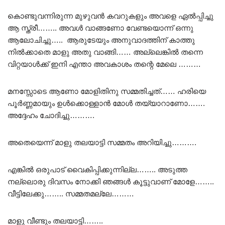
കൊണ്ടുവന്നിരുന്ന മുഴുവൻ കവറുകളും അവളെ ഏൽപ്പിച്ചു
ആ സ്ത്രീ…….. അവൾ വാങ്ങണോ വേണ്ടയൊന്ന് ഒന്നു
ആലോചിച്ചു….. ആരുടേയും അനുവാദത്തിന് കാത്തു
നിൽക്കാതെ മാളു അതു വാങ്ങി…… അല്ലെങ്കിൽ തന്നെ
വിറ്റയാൾക്ക് ഇനി എന്താ അവകാശം തന്റെ മേലെ ………
മനസ്സോടെ ആണോ മോളിതിനു സമ്മതിച്ചത്…… ഹരിയെ
പൂർണ്ണമായും ഉൾക്കൊള്ളാൻ മോൾ തയ്യാറാണോ…….
അദ്ദേഹം ചോദിച്ചു……….
അതെയെന്ന് മാളു തലയാട്ടി സമ്മതം അറിയിച്ചു……….
എങ്കിൽ ഒരുപാട് വൈകിപ്പിക്കുന്നില്ല…….. അടുത്ത
നല്ലൊരു ദിവസം നോക്കി ഞങ്ങൾ കൂട്ടുവാണ് മോളേ……..
വീട്ടിലേക്കു…….. സമ്മതമല്ലേ………
മാളു വീണ്ടും തലയാട്ടി……..