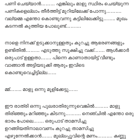
പണി ചെയ്യാൻ……… എങ്കിലും മാളു സ്ഥിരം ചെയ്യുന്ന
പണികളെല്ലാം തീർത്തിട്ട് മുറിയിലേക്ക് പോന്നു……….
വല്യമ്മ എന്തോ കൊണ്ടുവന്നു കട്ടിലിലേക്കിട്ടു…….. മുഖം
കടന്നൽ കുത്തിയ പോലുണ്ട്……….
നാളെ നിനക്ക് ഉടുക്കാനുള്ളതും കുറച്ചു ആഭരണങ്ങളും
ഉണ്ടിതിൽ……… എടുത്തു സൂക്ഷിച്ചു വക്ക്……. ആൾക്കാർ
ഒരുപാട് ഉള്ളതാ……. പിന്നെ കാണാതായിട്ട് വീണ്ടും
വാങ്ങാൻ അട്ടിയടുക്കി ആരും ഇവിടെ
കൊണ്ടുവെച്ചിട്ടില്ല……
മ്മ്…….. മാളു ഒന്നു മൂളിക്കേട്ടു……
ഈ രാത്രി ഒന്നു പുലരാതിരുന്നുവെങ്കിൽ……… മാളു
തിരിഞ്ഞും മറിഞ്ഞും കിടന്നു………. നെഞ്ചിൽ എന്തോ ഒരു
ഭാരം പോലെ……. ഒരുപാട് താമസിച്ചു
ഉറങ്ങിയതിനാലാവണം കുറച്ചു താമസിച്ചു
എഴുന്നേൽക്കാൻ……. മുല്ലപ്പൂവിന്റെ മണം………. കണ്ണു