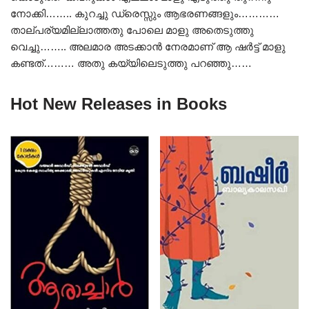
നോക്കി…….. കുറച്ചു ഡ്രെസ്സും ആഭരണങ്ങളും…………
താല്പര്യമില്ലാത്തതു പോലെ മാളു അതെടുത്തു
വെച്ചു…….. അലമാര അടക്കാൻ നേരമാണ് ആ ഷർട്ട് മാളു
കണ്ടത്……… അതു കയ്യിലെടുത്തു പറഞ്ഞു……
Hot New Releases in Books