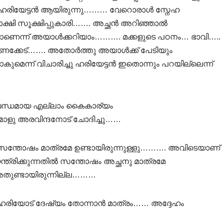
ൾ ഹരിയേട്ടൻ ആയിരുന്നു……… വേറൊരാൾ സ്നേഹ
ക്ഷി സൂക്ഷിപ്പുകാരി……. അച്ഛൻ അറിഞ്ഞാൽ
യാണെന്ന് അയാൾക്കറിയാം………. മക്കളുടെ പഠനം… ഭാവി…..
ണക്കേട്……. അതോർത്തു അയാൾക്ക് പേടിയും
ാകുമെന്ന് വിചാരിച്ചു ഹരിയേട്ടൻ ഇതൊന്നും പറയില്ലെന്ന്
 സംബന്ധമായ എല്ലാം കൈകാര്യം
മാളു അരവിന്ദനോട് ചോദിച്ചു……
 സന്തോഷം മാത്രമേ ഉണ്ടായിരുന്നുള്ളു………. അവിടെയാണ്
ന്ത്രിക്കുന്നതിൽ സന്തോഷം അച്ഛനു മാത്രമേ
ം അതുണ്ടായിരുന്നില്ല………
ഹരിയോട് ദേഷ്യം തോന്നാൻ മാത്രം…… അദ്ദേഹം