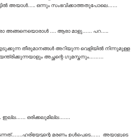
ട്ടിൽ അയാൾ….. ഒന്നും സംഭവിക്കാത്തതുപോലെ……
……. ആരാ അങ്ങനെയൊരാൾ …. ആരാ മാളു…… പറ…..
ടുക്കുന്ന തീരുമാനങ്ങൾ അറിയുന്ന വെളിയിൽ നിന്നുമുള്ള
ത്രിക്കുന്നയാളും അച്ഛന്റെ ഗുമസ്തനും………
ു…… ഇല്ല…… ഒരിക്കലുമില്ല…….
ടന്നത്…….ഹരിയേട്ടന്റെ മരണം ഉൾപ്പെടെ…… അയാളുടെ