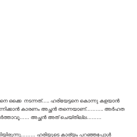
 ഒക്കെ നടന്നത്….. ഹരിയേട്ടനെ കൊന്നു കളയാൻ
തോന്നിക്കാൻ കാരണം അച്ഛൻ തന്നെയാണ്……….. അർഹത
 നിർത്താവൂ…… അച്ഛൻ അത് ചെയ്തില്ല………
കിയിരുന്നു……… ഹരിയുടെ കാര്യം പറഞ്ഞപ്പോൾ