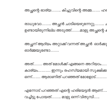
അച്ഛന്റെ ഭാര്യ…….. കിച്ചുവിന്റെ അമ്മ…….
രാധുവോ…….. അച്ഛൻ ചാടിയെഴുന്നേറ്റു…….. ച
ഉണ്ടായിരുന്നില്ല അടുത്ത്…….മാളു അച്ഛന്റെ
അച്ഛന് ആദ്യം അറ്റാക്ക് വന്നത് അച്ഛൻ ഓർ
ഓർമ്മയുണ്ടോ…….
അത്……. അത് മോൾക്ക്‌ എങ്ങനെ അറിയാം…… ഞ
കാര്യം………. ഇന്നും രഹസ്യമായി സൂക്ഷിക്
ഒന്ന്……. ആരാണിത് പറഞ്ഞത് മോളോട്……… അദ
എന്നോട് പറഞ്ഞത് എന്റെ ഹരിയേട്ടൻ ആണ്….
വച്ചിട്ടു പോയത്…….. മാളു ഒന്ന് വിതുമ്പി…..