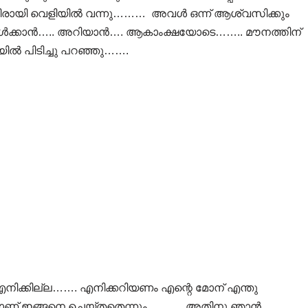
ണുനീരായി വെളിയിൽ വന്നു……… അവൾ ഒന്ന് ആശ്വസിക്കും
 കേൾക്കാൻ….. അറിയാൻ…. ആകാംക്ഷയോടെ…….. മൗനത്തിന്
യിൽ പിടിച്ചു പറഞ്ഞു…….
 എനിക്കില്ല……. എനിക്കറിയണം എന്റെ മോന് എന്തു
ആരാണ് ഇങ്ങനെ ചെയ്തതെന്നും………. അതിനു ഞാൻ