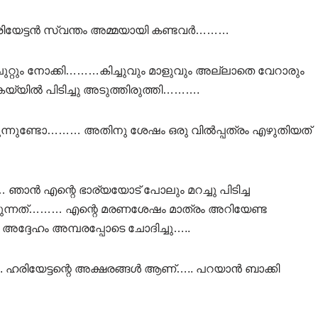
 ഹരിയേട്ടൻ സ്വന്തം അമ്മയായി കണ്ടവർ………
ുറ്റും നോക്കി………കിച്ചുവും മാളുവും അല്ലാതെ വേറാരും
 കയ്യിൽ പിടിച്ചു അടുത്തിരുത്തി……….
ക്കുന്നുണ്ടോ……… അതിനു ശേഷം ഒരു വിൽപ്പത്രം എഴുതിയത്
ാൻ എന്റെ ഭാര്യയോട് പോലും മറച്ചു പിടിച്ച
കുന്നത്……… എന്റെ മരണശേഷം മാത്രം അറിയേണ്ട
്ദേഹം അമ്പരപ്പോടെ ചോദിച്ചു…..
. ഹരിയേട്ടന്റെ അക്ഷരങ്ങൾ ആണ്….. പറയാൻ ബാക്കി