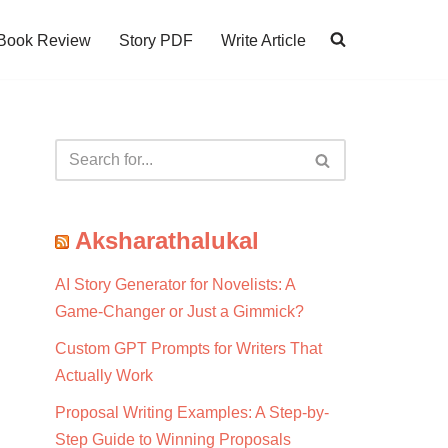
Book Review
Story PDF
Write Article
Aksharathalukal
AI Story Generator for Novelists: A
Game-Changer or Just a Gimmick?
Custom GPT Prompts for Writers That
Actually Work
Proposal Writing Examples: A Step-by-
Step Guide to Winning Proposals