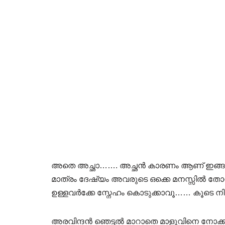
അതെ അച്ഛാ……. അച്ഛൻ കാരണം ആണ് ഇങ്ങനെ
മാത്രം ദേഷ്യം അവരുടെ ഒക്കെ മനസ്സിൽ 
ഉള്ളവർക്കേ സ്നേഹം കൊടുക്കാവൂ…… കൂടെ
അരവിന്ദൻ ഞെട്ടൽ മാറാതെ മാളുവിനെ നോക്