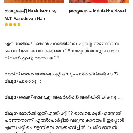
നാലുകെട്ട് | Naalukettu by
ഇന്ദുലേഖ – Indulekha Novel
M.T. Vasudevan Nair
Rated
5.00
out of 5
എടീ ഭാര്യേ !!! ഞാൻ പറഞ്ഞില്ലേ എന്റെ അമ്മ നിന്നെ
പൊന്ന് പോലെ നോക്കുമെന്ന് !!! ഇപ്പോൾ മനസ്സിലായോ
നിനക്ക് എന്റെ അമ്മയെ ??
അതിന് ഞാൻ അമ്മയെപ്പറ്റി ഒന്നും പറഞ്ഞില്ലല്ലോ ??
മിഥുന പറഞ്ഞു ..:
മിഥുന ലൈറ്റ് അണച്ചു ആദർശിന്റെ അരികിൽ കിടന്നു …
മിഥുന മോൾക്ക് ഇത് എന്ത് പറ്റി ?? രാവിലെകൂടി എന്നോട്
പറഞ്ഞതാണ് എയർപോർട്ടിൽ വരുന്ന കാര്യം !! ഇപ്പോൾ
എന്തുപറ്റി പെട്ടെന്ന് ഒരു മലക്കംമറിച്ചിൽ ?? ശിവദാസൻ