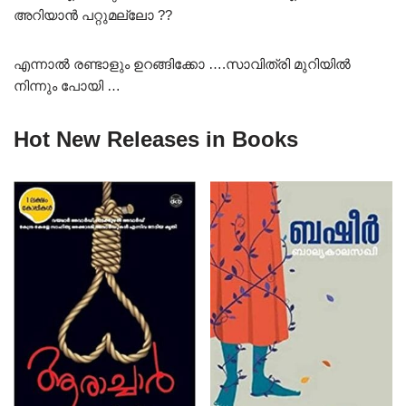
അറിയാൻ പറ്റുമല്ലോ ??
എന്നാൽ രണ്ടാളും ഉറങ്ങിക്കോ ….സാവിത്രി മുറിയിൽ
നിന്നും പോയി …
Hot New Releases in Books