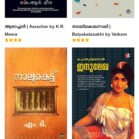
ആരാച്ചാര്‍ | Aarachar by K.R.
ബാല്യകാലസഖി |
Meera
Balyakalasakhi by Vaikom
Muhammad Basheer
Rated
Rated
4.50
4.60
out of 5
out of 5