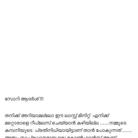
സോറി ആദർശ് !!!
തനിക്ക് അറിയാമല്ലോ ഈ ലാസ്റ്റ് മിനിറ്റ് എനിക്ക്
മറ്റൊരാളെ റീപ്ലേസ് ചെയ്യാൻ കഴിയില്ല ……നമ്മുടെ
കമ്പനിയുടെ പ്രതിനിധിയായിട്ടാണ് താൻ പോകുന്നത് ……
അതും സുപ്രധാനമായ ഒരു കോൺഫറൻസ് ആണ്