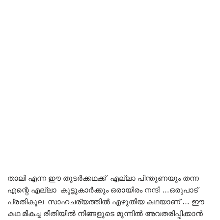
താലി
എന്ന ഈ തുടർക്കഥക്ക് എല്ലാ പിന്തുണയും തന്ന
എന്റെ എല്ലാ കൂട്ടുകാർക്കും ഒരായിരം നന്ദി …ഒരുപാട്‌
പ്രതികൂല സാഹചര്യത്തിൽ എഴുതിയ കഥയാണ് … ഈ
കഥ മികച്ച രീതിയിൽ നിങ്ങളുടെ മുന്നിൽ അവതരിപ്പിക്കാൻ