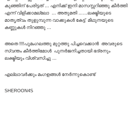
കുഞ്ഞിന് പേരിട്ടത് … എനിക്ക് ഇനി മാസസ്സറിഞ്ഞു കീർത്തി
എന്ന് വിളിക്കാമല്ലോ … അതുമതി ……ലക്ഷ്മിയുടെ
മാതൃത്വം തുളുമ്പുന്ന വാക്കുകൾ കേട്ട് മിഥുനയുടെ
കണ്ണുകൾ നിറഞ്ഞു …
അതെ !!!!പൂമംഗലത്തു മുറ്റത്തു പിച്ചവെക്കാൻ അവരുടെ
സ്വന്തം കീർത്തിമോൾ പുനർജനിച്ചതായി ഭദ്രനും
ലക്ഷ്മിയും വിശ്വസിച്ചു …
എല്ലാവർക്കും മംഗളങ്ങൾ നേർന്നുകൊണ്ട്
SHEROON4S