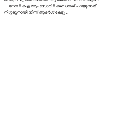
….സോ !! ഐ ആം സോറി !! വൈശാഖ് പറയുന്നത്
നിശ്ശബ്ദനായി നിന്ന് ആദർശ് കേട്ടു …