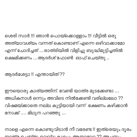
ശെരി സാർ !!! ഞാൻ പൊയ്ക്കൊള്ളാം !!! വീട്ടിൽ ഒരു
അത്യാവശ്യം വന്നത് കൊണ്ടാണ് എന്നെ ഒഴിവാക്കാമോ
എന്ന് ചോദിച്ചത് …രാത്രിയിൽ വിളിച്ചു ബുദ്ധിമുട്ടിച്ചതിൽ
ക്ഷെമിക്കണം …ആദർശ് ഫോൺ ഓഫ് ചെയ്തു ..
ആദർശേട്ടാ !! എന്തായിത് ??
ഈയൊരു കാര്യത്തിന്. വേണ്ടി യാത്ര മുടക്കേണ്ടാ …
അധികനാൾ ഒന്നും അവിടെ നിൽക്കേണ്ടി വരില്ലലോ ??
വിഷമയ്ക്കാതെ നല്ല കുട്ടിയായി വന്ന് ഭക്ഷണം കഴിക്കാൻ
നോക്ക് …. മിഥുന പറഞ്ഞു …
നാളെ എന്നെ കൊണ്ടുവിടാൻ നീ വരേണ്ട !! ഇത്രെയും ദൂരം
യാത്ര ചെയ്തു വെല്ല കുഴപ്പം ആയാലോ ?? അച്ഛനും