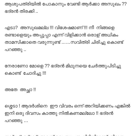
ആശുപത്രിയിൽ പോകാനും വേണ്ടി ആർക്കാ അസുഖം ??
ഭദ്രൻ തിരക്കി ..
എടാ? അസുഖമല്ല !!! വിശേഷമാണ് !!! നീ നിങ്ങളെ
രണ്ടാളെയും അപ്പൂപ്പാ എന്ന് വിളിക്കാൻ ഒരാള് അധികം
താമസിക്കാതെ വരുന്നുണ്ട്‌ ……സവിത്രി ചിരിച്ചു കൊണ്ട്
പറഞ്ഞു ..
നേരാണോ മോളെ ?? ഭദ്രൻ മിഥുനയെ ചേർത്തുപിടിച്ചു
കൊണ്ട് ചോദിച്ചു !!!
അതേ അച്ഛാ !!
ശ്ശെടാ ! ആദർശിനെ ഈ വിവരം ഒന്ന് അറിയിക്കണം എങ്കിൽ
ഇനി ഒരു ദിവസം കാത്തു നിൽകണമല്ലോ !! ഭദ്രൻ
പറഞ്ഞു …