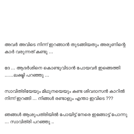
അവർ അവിടെ നിന്ന് ഇറങ്ങാൻ തുടങ്ങിയതും അരുണിന്റെ
കാർ വരുന്നത് കണ്ടു …
ദേ … ആദർശിനെ കൊണ്ടുവിടാൻ പോയവർ ഇങ്ങെത്തി
……ലക്ഷ്മി പറഞ്ഞു …
സാവിത്രിയേയും മിഥുനയെയും കണ്ട ശിവദാസൻ കാറിൽ
നിന്ന് ഇറങ്ങി … നിങ്ങൾ രണ്ടാളും എന്താ ഇവിടെ ???
ഞങ്ങൾ ആശുപത്രിയിൽ പോയിട്ട് നേരെ ഇങ്ങോട്ട് പോന്നു
… സാവിത്രി പറഞ്ഞു ..