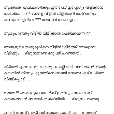
ആദർശേ എല്ലാവർക്കും ഈ പേര് ഇപ്പോഴും വിളിക്കാൻ
പാടല്ലേ … നീ മോളെ വീട്ടിൽ വിളിക്കാൻ പേര് ഒന്നും
കണ്ടുപിടിച്ചില്ലേ ??? അരുൺ ചോദിച്ചു …
ആരുപറഞ്ഞു വീട്ടിൽ വിളിക്കാൻ പേരില്ലെന്ന് ??
ഞങ്ങളുടെ തക്കുടുവിനെ വീട്ടിൽ “കീർത്തി”മോളെന്ന്
വിളിക്കും … മിഥുനയാണ് മറുപടി പറഞ്ഞത് …
കീർത്തി എന്ന പേര് കേട്ടതും ലക്ഷ്മി ഓടി വന്ന് ആദർശിന്റെ
കയ്യിൽ നിന്നും കുഞ്ഞിനെ വാങ്ങി നെഞ്ചോട് ചേർത്ത്
വിങ്ങിപ്പൊട്ടി …
അമ്മേ !!! ഞങ്ങളുടെ മോൾക്ക് ഇതിലും നല്ല പേര്
കണ്ടെത്താൻ ഞങ്ങൾക്ക് കഴിയില്ല … മിഥുന പറഞ്ഞു …
എന്റെ മനസ്സ് വായിച്ചത് പോലെ എന്റെ പൊന്നുമോള്