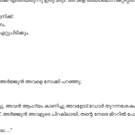
ിലേക്ക് എത്തിയിരുന്നു ഇരുവരും. അവളെ അല്പമൊന്നകറ്റിപ
ിക്ക്.
ണം.
റുപിടിക്കും.
നെ അർജ്ജുൻ അവളെ നോക്കി പറഞ്ഞു;
ച്ചു, അവൻ ആംഗ്യം കാണിച്ചു അവളോട്.ഡോർ തുറന്നശ
ട്. അർജ്ജുൻ അവളുടെ പിറകിലായി, തന്റെ നേരെ മിററിൽ പോയ
ലേ….”