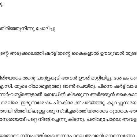
ു;
ിരിഞ്ഞുനിന്നു ചോദിച്ചു;
റെ അടുക്കലെത്തി ഷർട്ട് തന്റെ കൈകളാൽ ഊരുവാൻ തുടങ
ിയോടെ തന്റെ പാന്റുകൂടി അവൻ ഊരി മാറ്റിയിട്ടു. ശേഷം ബെ
സി. യുടെ റിമോട്ടെടുത്തു ഓൺ ചെയ്തു. പിന്നെ ഷർട്ട് വാഷ്‌ബി
്നർ-വസ്ത്രങ്ങളാൽ ബെഡിൽ കിടക്കുന്ന അർജ്ജുൻ കൈകാലുകൾ 
െല്ലെ ഇരുന്നശേഷം പിറകിലേക്ക് ചായ്ഞ്ഞു. കുറച്ചുസമയ
തായി ഭിത്തിയിലുള്ള ഒരു സ്വിച്ചമർത്തിയതോടെ റൂമാകെ
േരയോട് പറ്റെ നീങ്ങിച്ചെന്നു കിടന്നു, പതിവുപോലെ; അവ
ിയതോടെ സ്വപ്നത്തിലേക്കെന്നപോലെ അവന്റെ മനസ്സെങ്ങോ ചല