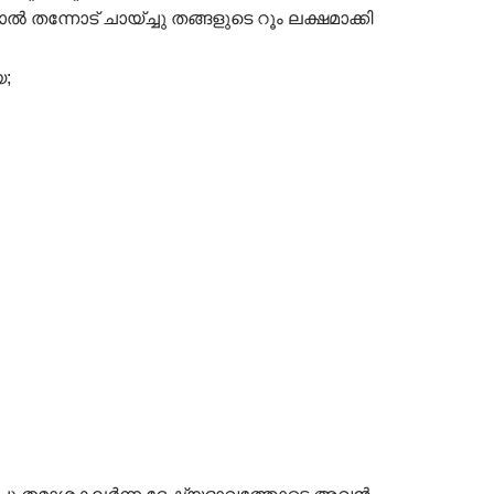
തന്നോട് ചായ്ച്ചു തങ്ങളുടെ റൂം ലക്ഷമാക്കി
െ;