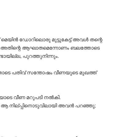
 മെയിൻ ഡോറിലൊരു മുട്ടുകേട്ട് അവൾ തന്റെ
േഷം, അതിന്റെ ആഘാതമെന്നോണം ബലത്തോടെ
ായില്ല, പുറത്തുനിന്നും.
ടതോടെ പതിവ് സന്തോഷം വീണയുടെ മുഖത്ത്
ിയോടെ വീണ മറുപടി നൽകി.
ള ആ നില്പ്പിനൊടുവിലായി അവൻ പറഞ്ഞു;