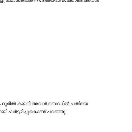
്പിടിച്ചു തമാശകലർന്ന ദേഷ്യഭാവത്തോടെ അവൻ
േഷം റൂമിൽ കയറി അവൾ ബെഡിൽ പതിയെ
ി ഷർട്ടഴിച്ചുകൊണ്ട് പറഞ്ഞു;