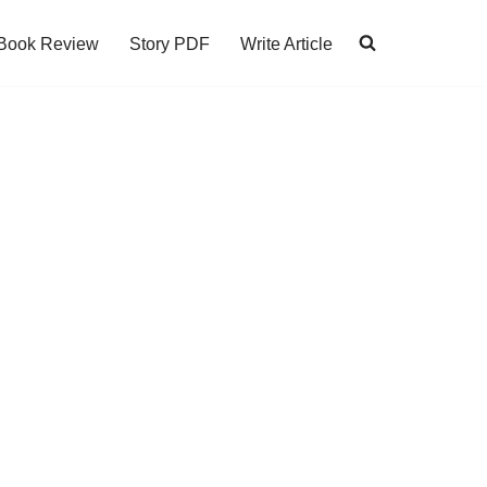
Book Review
Story PDF
Write Article