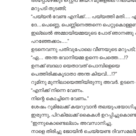
അപ്പോഴേക്കും സ്റ്റെപ് കയറി മുകളിലെ നിലയ
മറുപടി തുടങ്ങി;
“പയ്യൻ വേണ്ട എനിക്ക്…. പയ്യത്തി മതി…. എന
ദേ…പെണ്ണെ, പെണ്ണിനെത്തന്നെ പെറ്റുകൊള്ള
ഇല്ലേൽ അമ്മായിയമ്മയുടെ പോര് ഞാനങ്ങു ഏറ്
പറഞ്ഞേക്കാം….”
ഉടനെവന്നു പതിവുപോലെ വീണയുടെ മറുപടി;
“ഏ… അന്ത ഭവാനിയമ്മ ഉന്നെ പെത്തെ….!?
ഉനക്ക് ബദലാ യെതാവത് പൊമ്പിളെയെ
പെത്തിരിക്കകൂടാതാ അന്ത കിയവി…!?”
റൂമിനു മുന്നിലായെത്തിയിരുന്നു അവർ. ഉട
“എനിക്ക് നിന്നെ വേണം.
നിന്റെ കൊച്ചിനെ വേണം.”
ശേഷം റൂമിലേക്ക് കയറുവാൻ തലയുപയോഗി
ഇരുന്നു, പിറകിലേക്ക് കൈകൾ ഉറപ്പിച്ചുകൊണ്
“ഇന്നുകൊണ്ടെല്ലാം അവസാനിച്ചു.
നാളെ തിരിച്ചു ജോയിൻ ചെയ്യേണ്ട ദിവസമല്