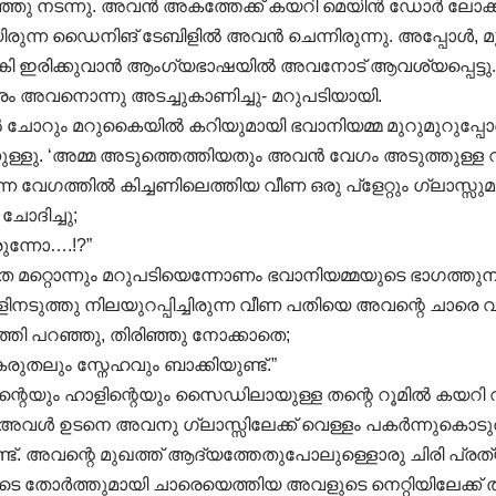
ഞു നടന്നു. അവൻ അകത്തേക്ക് കയറി മെയിൻ ഡോർ ലോക്ക
്ന ഡൈനിങ് ടേബിളിൽ അവൻ ചെന്നിരുന്നു. അപ്പോൾ, മുന്നില
ി ഇരിക്കുവാൻ ആംഗ്യഭാഷയിൽ അവനോട് ആവശ്യപ്പെട്ടു. ‘ഇ
്രം അവനൊന്നു അടച്ചുകാണിച്ചു- മറുപടിയായി.
 ചോറും മറുകൈയിൽ കറിയുമായി ഭവാനിയമ്മ മുറുമുറുപ്പോ
്നുള്ളു. ‘അമ്മ അടുത്തെത്തിയതും അവൻ വേഗം അടുത്തുള
 വേഗത്തിൽ കിച്ചണിലെത്തിയ വീണ ഒരു പ്ളേറ്റും ഗ്ലാസ്സു
ോദിച്ചു;
രുന്നോ….!?”
െ മറ്റൊന്നും മറുപടിയെന്നോണം ഭവാനിയമ്മയുടെ ഭാഗത്തുന
ളിനടുത്തു നിലയുറപ്പിച്ചിരുന്ന വീണ പതിയെ അവന്റെ ചാരെ വന
്തി പറഞ്ഞു, തിരിഞ്ഞു നോക്കാതെ;
രുതലും സ്നേഹവും ബാക്കിയുണ്ട്.”
ണിന്റെയും ഹാളിന്റെയും സൈഡിലായുള്ള തന്റെ റൂമിൽ കയറി 
കി. അവൾ ഉടനെ അവനു ഗ്ലാസ്സിലേക്ക് വെള്ളം പകർന്നുകൊടുത
ട്. അവന്റെ മുഖത്ത് ആദ്യത്തേതുപോലുള്ളൊരു ചിരി പ്രത്യ
ോർത്തുമായി ചാരെയെത്തിയ അവളുടെ നെറ്റിയിലേക്ക് തന്റെ 