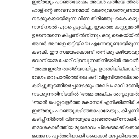
ഇത്രയും പറഞ്ഞശേഷം അവൾ പതിയെ തിരിഞ്
ഹാളിന്റെ അവസാനമായി വലതുവശത്തുണ്ടായിരുന
നടക്കുകയായിരുന്ന വീണ തിരിഞ്ഞു- കൈ കഴുക
നാവിനാൽ പുറപ്പെടുവിച്ചു, ഇടത്തെ കണ്ണുമാത
ഉടനെതന്നെ കിച്ചണിൽനിന്നും ഒരു കൈയ്യിൽ
അവർ അവളെ തട്ടിയില്ല എന്നേയുണ്ടായിരുന
കഴുകി. ഈ സമയംകൊണ്ട്, തനിക്കു കഴിയാവുന്ന
ഭവാനിയമ്മ ചോറ് വിളമ്പുന്നതിനിടയിൽ അവൻ ച
“‘അമ്മ ഇത്ര രാത്രിയായിട്ടും ഉറങ്ങിയില്ലായി
വേഗം മറുപാത്രത്തിലെ കറി വിളമ്പിയതല്ലാത
കഴിച്ചുതുടങ്ങിയപ്പോഴേക്കും അല്പം മാറി ടേബി
നടക്കുന്നതിനിടയിൽ ‘അമ്മ അല്പം ശബ്ദമുയർത
“ഞാൻ പെറ്റുവളർത്ത മകനോട് എനിക്കിത്തിരി ക
ഇത്രയും പറഞ്ഞുകഴിഞ്ഞപ്പോഴേക്കും, കിച്ച
കഴിപ്പ് നിർത്തി വീണയുടെ മുഖത്തേക്ക് നോക്
തമാശകലർത്തിയ മുഖഭാവം പ്രകടമാക്കിക്കൊണ്
ഭക്ഷണം പൂർത്തിയാക്കി കൈകൾ കഴുകിയതോടെ ത