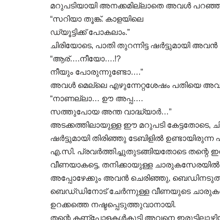
മറുപടിയായി അനക്കമില്ലാതെ അവൾ പറഞ്ഞ
“സറിയാ തൂങ്ക്. കാളയിലെ
ഡ്യൂട്ടിക്ക് പോകലാം.”
ചിരിയോടെ, പാതി തുറന്നിട്ട ഷർട്ടുമായി അവൻ ത
“ആര്….നീയോ….!?
നീയും പോരുന്നുണ്ടോ….”
അവൾ മെല്ലെ എഴുന്നേറ്റശേഷം പതിയെ അവന്
“നാണല്ലാ… ഊ അപ്പ….
സത്തുപോയ അന്ത വാദ്ധ്യാർ…”
അടക്കത്തിലായുള്ള ഈ മറുപടി കേട്ടതോടെ, ചിര
ഷർട്ടുമായി തിരിഞ്ഞു ടേബിളിൽ ഉണ്ടായിരുന്ന എ.
എ.സി. പ്രവർത്തിച്ചുതുടങ്ങിയതോടെ തന്റെ ഇന
വീണയാകട്ടെ, തനിക്കായുള്ള ചാരുകസേരയിൽ മ
അപ്പോഴേക്കും അവൻ ചെരിഞ്ഞു, ബെഡിനടുത്
ബെഡ്‌ഡിനോട് ചേർന്നുള്ള വീണയുടെ ചാരുകസ
ഉറക്കത്തെ നഷ്ടപ്പെടുത്തുവാനായി.
തന്റെ കണ്പോളകൾകൂടി അവനെ ഇരുട്ടിലാഴ്ത്ത