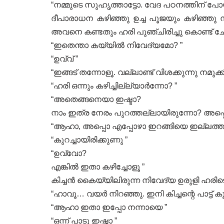
“നമ്മുടെ സുഹൃത്താട്ടോ. വേദ പഠനത്തിന് പോ
ദീപാരാധന കഴിഞ്ഞു ഉച്ച പൂജയും കഴിഞ്ഞു നട
അവനെ കണ്ടതും ഹരി പുഞ്ചിരിച്ചു കൊണ്ട് ചോദ
“ഇതെന്താ കയ്യിൽ നിവേദ്യമോ? ”
“ഉവ്വ് ”
“ഇങ്ങട് തന്നോളൂ. വല്ലാണ്ട് വിശക്കുന്നു നമുക്ക്
“ഹരി ഒന്നും കഴിച്ചില്ല്യാർന്നോ? ”
“അതെങ്ങനെയാ ഇഷ്ടാ?
നാം ഇത്ര നേരം പുറത്തല്ലായിരുന്നോ? അപ്
“ആഹാ, അപ്പൊ എപ്പോഴാ ഇറങ്ങിയെ ഇല്ലത്തു 
“കുറച്ചായിരിക്കുണു ”
“ഉവ്വോ?
എങ്കിൽ ഇതാ കഴിച്ചോളൂ ”
കിച്ചൻ കൈയ്യിലിരുന്ന നിവേദ്യ ഉരുളി ഹരിടെ ന
“ഹാവൂ… വയർ നിറഞ്ഞു. ഇനി കിച്ചന്റെ പാട്ട്
“ആഹാ ഇതാ ഇപ്പോ നന്നായെ ”
“ഒന്ന് പാടു ഇഷ്ടാ ”