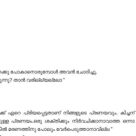
േക്കു പോകാനൊരുമ്പോൾ അവൻ ചോദിച്ചു,
്നു? താൻ വരില്ല്യല്ലോ ”
്ക് ഏറെ പ്രിയപ്പെട്ടതാണ് നിങ്ങളുടെ പ്രണയവും. കിച്ചന്
ള്ള പ്രണയം.ഒരു ശക്തിക്കും നിർവചിക്കാനാവാത്ത ഒന്നാ
ിൽ മരണത്തിനു പോലും വേർപെടുത്താനാവില്ല ”