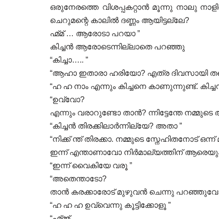
ഒരുനേരത്തെ വിശപ്പകറ്റാൻ മൂന്നു നാലു നാള
ചെറുമന്റെ കാലിൽ ദണ്ണം ആയിട്ടല്ലേ?
ഹ്മ്മ് … ആരോടാ പറയാ ”
കിച്ചൻ ആരോടെന്നില്ലാതെ പറഞ്ഞു
“കിച്ചാ….. ”
“ആഹാ ഇതാരാ ഹരിയോ? എത്ര ദിവസായി തന്നെ ക
“ഹ ഹ നാം എന്നും കിച്ചനെ കാണുന്നുണ്ട്. കിച്
“ഉവ്വോ?
എന്നും വരാറുണ്ടോ താൻ? ന്നിട്ടേന്തേ നമ്മുടെ 
“കിച്ചൻ തിരക്കിലാർന്നില്യേ? അതാ ”
“നിക്ക് ന്ത് തിരക്കാ. നമ്മുടെ സ്നേഹിതനോട് ഒന്
ഇന്ന് എന്താണാവോ നിർമാല്യത്തിന് ആരെയും 
“ഇന്ന് വൈകിയേ വരൂ ”
“അതെന്താടോ?
താൻ കരക്കാരോട് മുഴുവൻ ചെന്നു പറഞ്ഞുവോ
“ഹ ഹ ഹ ഉവ്വെന്നു കൂട്ടിക്കോളൂ ”
“ഹ്മ്മ്മ്