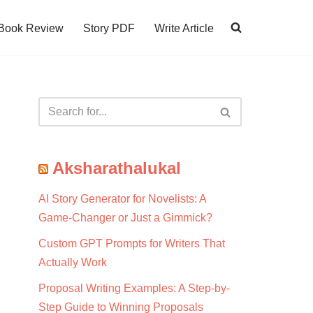
Book Review
Story PDF
Write Article
Aksharathalukal
AI Story Generator for Novelists: A
Game-Changer or Just a Gimmick?
Custom GPT Prompts for Writers That
Actually Work
Proposal Writing Examples: A Step-by-
Step Guide to Winning Proposals