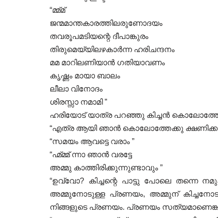
“മ്മ്മ്
ജന്മമാന്തകാരത്തിലരുണോദയം
തവരൂപമടിയന്റെ ദീപാങ്കുരം
തിരുമെയ്യിലഴകാർന്ന ഹരിചന്ദനം
മമ മാറിലണിയാൻ ഗതിയാവണം
കൃഷ്ണം മായാ ബാലം
ലീലാ വിനോദം
ശിരസ്സാ നമാമി ”
ഹരിയോട് യാത്ര പറഞ്ഞു കിച്ചൻ കൊലോത്ത
“എത്ര ആയി ഞാൻ കൊലോത്തേക്കു ക്ഷണിക്കുന
“സമയം ആവട്ടെ വരാം ”
“ഹ്മ്മ്മ് ന്നാ ഞാൻ വരട്ടേ
അമ്മു കാത്തിരിക്കുന്നുണ്ടാവും ”
“ഉവ്വോ? കിച്ചന്റെ പാട്ടു പോലെ തന്നെ നമുക
അമ്മുനോടുള്ള പ്രണയം, അമ്മുന് കിച്ചനോടു
നിങ്ങളുടെ പ്രണയം. പ്രണയം സത്യമാണെങ്ക