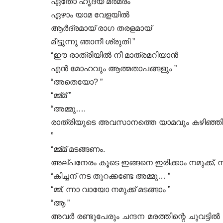
ഏതോ ഹൃദയ മർമരം
ഏഴാം യാമ വേളയിൽ
ആർദ്രമായ് രാഗ തരളമായ്
മീട്ടുന്നു ഞാനീ ശ്രുതി ”
“ഈ രാത്രിയിൽ നീ മാത്രമറിയാൻ
എൻ മോഹവും ആത്മതാപങ്ങളും ”
“അതെയോ? ”
“മ്മ്മ് ”
“അമ്മു….
രാത്രിയുടെ അവസാനത്തെ യാമവും കഴിഞ്ഞിരി
”
“മ്മ്മ് മടങ്ങണം.
അല്പനേരം കൂടെ ഇങ്ങനെ ഇരിക്കാം നമുക്ക്, ന്നിട്
“കിച്ചന് നട തുറക്കണ്ടേ അമ്മു… ”
“മ്മ്, ന്നാ വായോ നമുക്ക് മടങ്ങാം ”
“ആ ”
അവർ രണ്ടുപേരും ചന്ദന മരത്തിന്റെ ചുവട്ടിൽ 