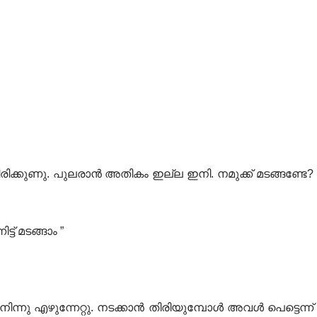
ക്കുണു. പുലരാൻ അതികം ഇല്ല ഇനി. നമുക്ക് മടങ്ങണ്ടേ?
ട് മടങ്ങാം ”
നിന്നു എഴുന്നേറ്റു. നടക്കാൻ തിരിയുമ്പോൾ അവൾ പെട്ടെന്ന്