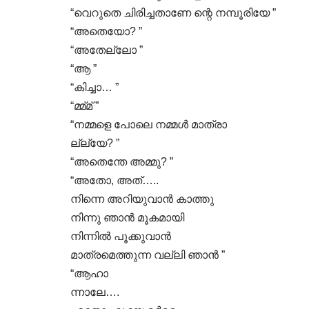
“വെറുതെ ചിരിച്ചതാണേ ന്റെ നമ്പൂരിയേ ”
“അതെയോ? ”
“അതേല്ലോ ”
“ആ ”
“കിച്ചാ… ”
“മ്മ്മ് ”
“നമ്മളെ പോലെ നമ്മൾ മാത്രാ
ല്ല്യേ? ”
“അതെന്തേ അമ്മു? ”
“അതോ, അത്…..
നിന്നെ അറിയുവാൻ കാത്തു
നിന്നു ഞാൻ മൂകമായി
നിന്നിൽ പൂക്കുവാൻ
മാത്രമെത്തുന്ന വല്ലി ഞാൻ ”
“ആഹാ
ന്നാലേ….