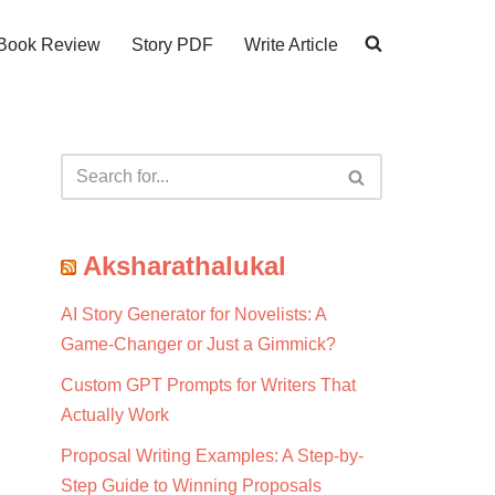
Book Review
Story PDF
Write Article
Aksharathalukal
AI Story Generator for Novelists: A
Game-Changer or Just a Gimmick?
Custom GPT Prompts for Writers That
Actually Work
Proposal Writing Examples: A Step-by-
Step Guide to Winning Proposals