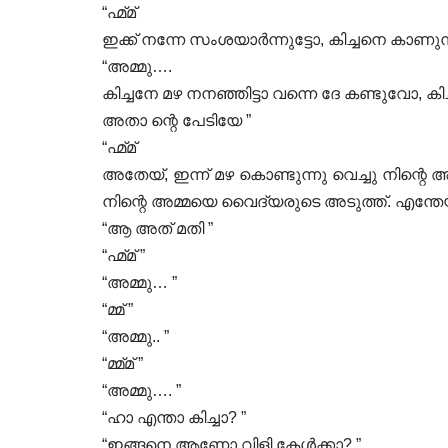
“ഹ്മ്മ്
ഇക്ക് നന്നേ സംശയാർന്നുട്ടോ, കിച്ചനെ കാണുന
“അമ്മു….
കിച്ചനേ മഴ നനഞ്ഞിട്ടാ വന്നെ ദേ കണ്ടുവോ, കി
അതാ ന്റെ പേടിയേ ”
“ഹ്മ്മ്
അതേയ്, ഇന്ന് മഴ കൊണ്ടുന്നു വെച്ചു നിന്റെ
നിന്റെ അമ്മയെ വൈദ്യരുടെ അടുത്ത്. എന്തേയ
“ആ അത് മതി ”
“ഹ്മ്മ് ”
“അമ്മു… ”
“മ്മ് ”
“അമ്മു.. ”
“മ്മ്മ് ”
“അമ്മു…. ”
“ഹാ എന്താ കിച്ചാ? ”
“ഇങ്ങനെ ആണോ വിളി കേൾക്കാ? ”