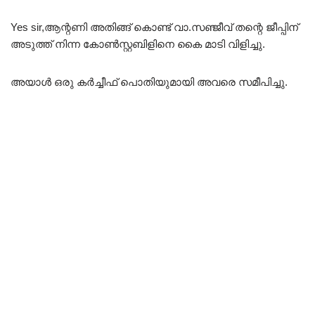
Yes sir,ആന്റണി അതിങ്ങ് കൊണ്ട് വാ.സഞ്ജീവ് തന്റെ ജീപ്പിന്
അടുത്ത് നിന്ന കോൺസ്റ്റബിളിനെ കൈ മാടി വിളിച്ചു.
അയാൾ ഒരു കർച്ചീഫ് പൊതിയുമായി അവരെ സമീപിച്ചു.