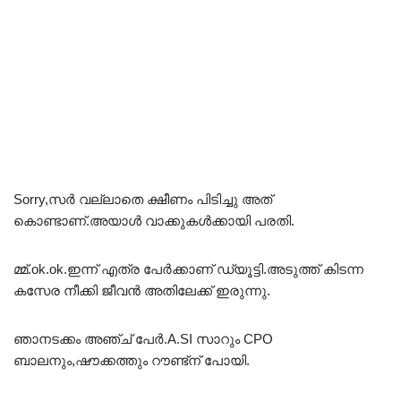
Sorry,സർ വല്ലാതെ ക്ഷീണം പിടിച്ചു അത്
കൊണ്ടാണ്.അയാൾ വാക്കുകൾക്കായി പരതി.
മ്മ്.ok.ok.ഇന്ന് എത്ര പേർക്കാണ് ഡ്യൂട്ടി.അടുത്ത് കിടന്ന
കസേര നീക്കി ജീവൻ അതിലേക്ക് ഇരുന്നു.
ഞാനടക്കം അഞ്ച് പേർ.A.SI സാറും CPO
ബാലനും,ഷൗക്കത്തും റൗണ്ട്ന് പോയി.