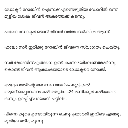
ഡോക്ടർ റോബിൻ ഐസക് എന്നെഴുതിയ ഡോറിൽ ഒന്ന്
മുട്ടിയ ശേഷം ജീവൻ അകത്തേക്ക് കടന്നു.
ഹലോ ഡോക്ടർ ഞാൻ ജീവൻ വർമ്മ.സർക്കിൾ ആണ്.
ഹലോ സർ ഇരിക്കൂ.റോബിൻ ജീവനെ സ്വാഗതം ചെയ്തു.
സർ ജോണിന് എങ്ങനെ ഉണ്ട്. കസേരയിലേക്ക് അമർന്നു
കൊണ്ട് ജീവൻ ആകാംഷയോടെ ഡോക്ടറെ നോക്കി.
അദ്ദേഹത്തിന്റെ അവസ്ഥ അല്പം കൃട്ടിക്കൽ
ആണ്.ഓപ്പറേഷൻ കഴിഞ്ഞു.but..24 മണിക്കൂർ കഴിയാതെ
ഒന്നും ഉറപ്പിച്ച് പറയാൻ പറ്റില്ല.
പിന്നെ കൂടെ ഉണ്ടായിരുന്ന ചെറുപ്പക്കാരൻ ഇവിടെ എത്തും
മുൻപേ മരിച്ചിരുന്നു.