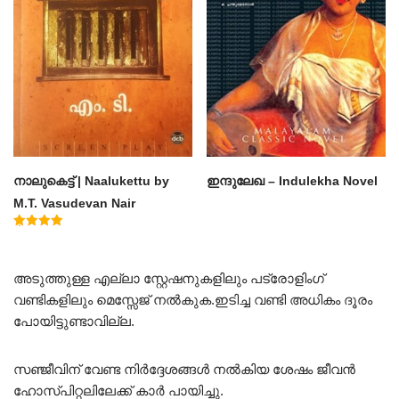
നാലുകെട്ട് | Naalukettu by
ഇന്ദുലേഖ – Indulekha Novel
M.T. Vasudevan Nair
Rated
5.00
out of 5
അടുത്തുള്ള എല്ലാ സ്റ്റേഷനുകളിലും പട്രോളിംഗ്
വണ്ടികളിലും മെസ്സേജ് നൽകുക.ഇടിച്ച വണ്ടി അധികം ദൂരം
പോയിട്ടുണ്ടാവില്ല.
സഞ്ജീവിന് വേണ്ട നിർദ്ദേശങ്ങൾ നൽകിയ ശേഷം ജീവൻ
ഹോസ്പിറ്റലിലേക്ക് കാർ പായിച്ചു.