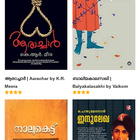
ആരാച്ചാര്‍ | Aarachar by K.R.
ബാല്യകാലസഖി |
Meera
Balyakalasakhi by Vaikom
Muhammad Basheer
Rated
Rated
4.50
4.60
out of 5
out of 5