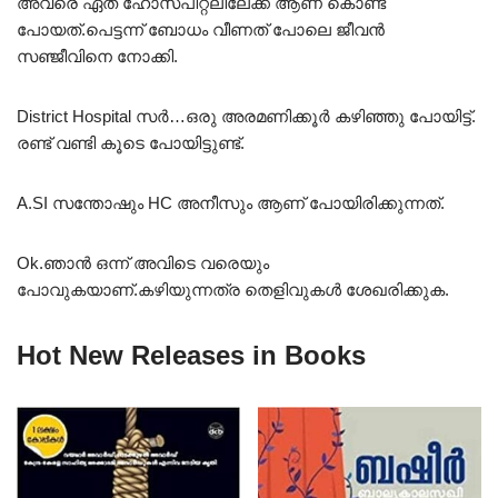
അവരെ ഏത് ഹോസ്പിറ്റലിലേക്ക് ആണ് കൊണ്ട്
പോയത്.പെട്ടന്ന് ബോധം വീണത് പോലെ ജീവൻ
സഞ്ജീവിനെ നോക്കി.
District Hospital സർ…ഒരു അരമണിക്കൂർ കഴിഞ്ഞു പോയിട്ട്.
രണ്ട് വണ്ടി കൂടെ പോയിട്ടുണ്ട്.
A.SI സന്തോഷും HC അനീസും ആണ് പോയിരിക്കുന്നത്.
Ok.ഞാൻ ഒന്ന് അവിടെ വരെയും
പോവുകയാണ്.കഴിയുന്നത്ര തെളിവുകൾ ശേഖരിക്കുക.
Hot New Releases in Books