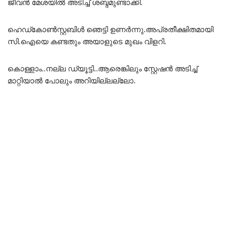
ജീവൻ മേശയിൽ അടിച്ച് ശബ്ദമുണ്ടാക്കി.
ഹെഡ്കോൺസ്റ്റബിൾ ഞെട്ടി ഉണർന്നു.അപ്രതീക്ഷിതമായി
സി.ഐയെ കണ്ടതും അയാളുടെ മുഖം വിളറി.
കൊള്ളാം..നല്ല ഡ്യൂട്ടി..ആരെങ്കിലും സ്റ്റേഷൻ അടിച്ച്
മാറ്റിയാൽ പോലും അറിയില്ലല്ലോ.