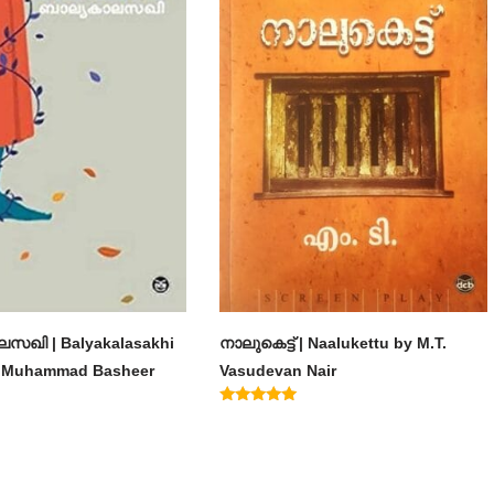
സഖി | Balyakalasakhi
നാലുകെട്ട് | Naalukettu by M.T.
m Muhammad Basheer
Vasudevan Nair
Rated
5.00
out of 5