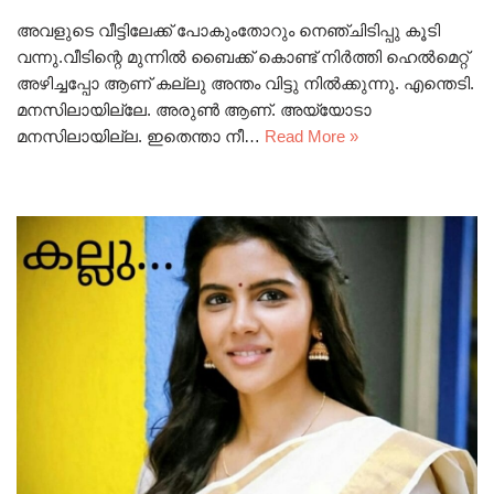
അവളുടെ വീട്ടിലേക്ക് പോകുംതോറും നെഞ്ചിടിപ്പു കൂടി
വന്നു.വീടിന്റെ മുന്നിൽ ബൈക്ക് കൊണ്ട് നിർത്തി ഹെൽമെറ്റ്‌
അഴിച്ചപ്പോ ആണ് കല്ലു അന്തം വിട്ടു നിൽക്കുന്നു. എന്തെടി.
മനസിലായില്ലേ. അരുൺ ആണ്. അയ്യോടാ
മനസിലായില്ല. ഇതെന്താ നീ…
Read More »