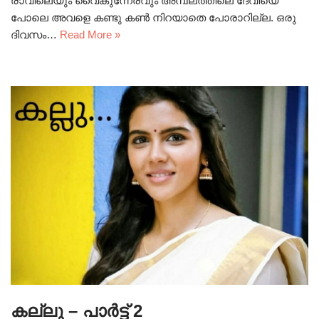
രാവിലെയും വൈകുന്നേരവും അമ്പലത്തിലെ ദേവിയെ
പോലെ അവളെ കണ്ടു കൺ നിറയാതെ പോരാറില്ല. ഒരു
ദിവസം…
Read More »
കല്ലു – പാർട്ട് 2