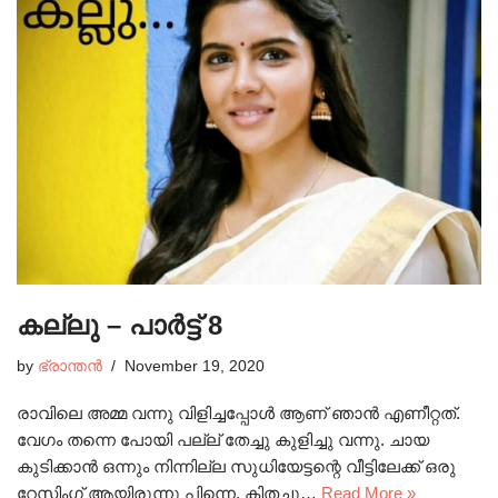
കല്ലു – പാർട്ട്‌ 8
by
ഭ്രാന്തൻ
November 19, 2020
രാവിലെ അമ്മ വന്നു വിളിച്ചപ്പോൾ ആണ് ഞാൻ എണീറ്റത്.
വേഗം തന്നെ പോയി പല്ല് തേച്ചു കുളിച്ചു വന്നു. ചായ
കുടിക്കാൻ ഒന്നും നിന്നില്ല സുധിയേട്ടന്റെ വീട്ടിലേക്ക് ഒരു
റേസിംഗ് ആയിരുന്നു പിന്നെ. കിതച്ചു…
Read More »