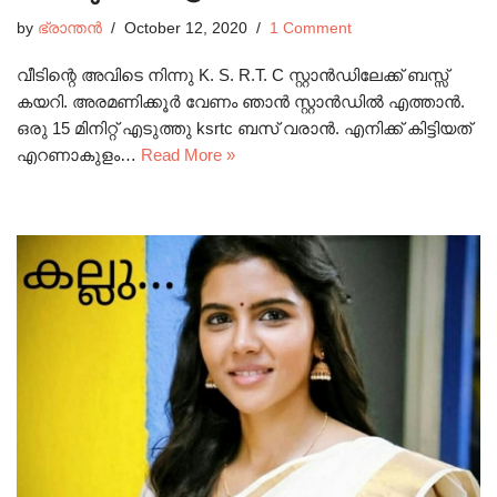
by
ഭ്രാന്തൻ
October 12, 2020
1 Comment
വീടിന്റെ അവിടെ നിന്നു K. S. R.T. C സ്റ്റാൻഡിലേക്ക് ബസ്സ്
കയറി. അരമണിക്കൂർ വേണം ഞാൻ സ്റ്റാൻഡിൽ എത്താൻ.
ഒരു 15 മിനിറ്റ് എടുത്തു ksrtc ബസ് വരാൻ. എനിക്ക് കിട്ടിയത്
എറണാകുളം…
Read More »