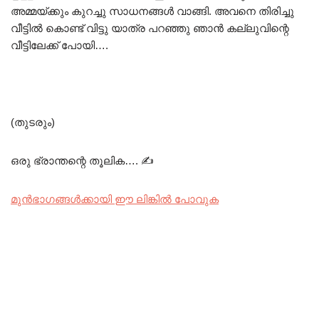
അമ്മയ്ക്കും കുറച്ചു സാധനങ്ങൾ വാങ്ങി. അവനെ തിരിച്ചു
വീട്ടിൽ കൊണ്ട് വിട്ടു യാത്ര പറഞ്ഞു ഞാൻ കല്ലുവിന്റെ
വീട്ടിലേക്ക് പോയി….
(തുടരും)
ഒരു ഭ്രാന്തന്റെ തൂലിക…. ✍️
മുൻഭാഗങ്ങൾക്കായി ഈ ലിങ്കിൽ പോവുക