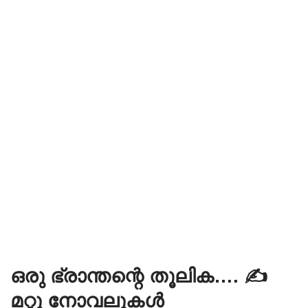
ഒരു ഭ്രാന്തന്റെ തൂലിക…. ✍️
മറ്റു നോവലുകൾ