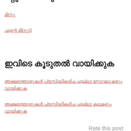
മിന്നു
എന്റെ മീനുട്ടി
ഇവിടെ കൂടുതൽ വായിക്കുക
അക്ഷരത്താളുകൾ പ്രസിദ്ധീകരിച്ച എല്ലാ നോവലുകളും
വായിക്കുക
അക്ഷരത്താളുകൾ പ്രസിദ്ധീകരിച്ച എല്ലാ കഥകളും
വായിക്കുക
Rate this post