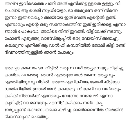
അല്ല ഇവിടെത്തെ പണി അത് എനിക്ക് ഉള്ളതെ ഉള്ളു. നീ
ചെല്ല്. ആ ശെരി സുധിയേട്ടാ. ടാ അരുണേ ഒന്ന് നിന്നെ
ഇന്നാ ഇത് വെച്ചോ അയ്യോ ഇത് വേണ്ട എന്റെൽ ഉണ്ട്.
എന്നാലും എന്റെ ഒരു സന്തോഷത്തിന് ഇത് ഇരിക്കട്ടെ.എന്നാ
ഞാൻ പോകുവാ. അവിടെ നിന്ന് ഇറങ്ങി. വീട്ടിലേക്ക് നടന്നു.
ഫോൺ എടുത്തു വാട്സ്ആപ്പിൽ ഒരു വോയിസ്‌ അയച്ചു.
കല്ലുസ് എനിക്ക് ആ ഡൽഹി കമ്പനിയിൽ ജോലി കിട്ടി രണ്ട്
ദിവസത്തിനുള്ളിൽ ഞാൻ പോകും.
അപ്പൊ കാണാം ടാ. വീട്ടിൽ വരുന്ന വഴി അച്ഛനെയും വിളിച്ചു
കാര്യം പറഞ്ഞു. ഞാൻ എത്തുമ്പോൾ തന്നെ അച്ഛനും
എത്തിയിരുന്നു വീട്ടിൽ. അമ്മേ എനിക്ക് ആ ജോലി കിട്ടിട്ടോ.
ഡൽഹിയിൽ. ഈശ്വരൻ കാക്കട്ടെ. നീ കേറി വാ വല്ലതും
കഴിക്ക് നിങ്ങൾക്ക് എന്തേലും വേണോ.വേണ്ട മ്മ്. എന്നാ
കുളിച്ചിട്ട് വാ രണ്ടാളും എന്നിട്ട് കഴിക്കാം നല്ല കപ്പ
ഇരുപ്പുണ്ട്. ഭക്ഷണം ഒക്കെ കഴിച്ചു ഓൺലൈനിൽ ട്രെയിൻ
ടിക്കറ് ബുക്ക്‌ ചെയ്തു.