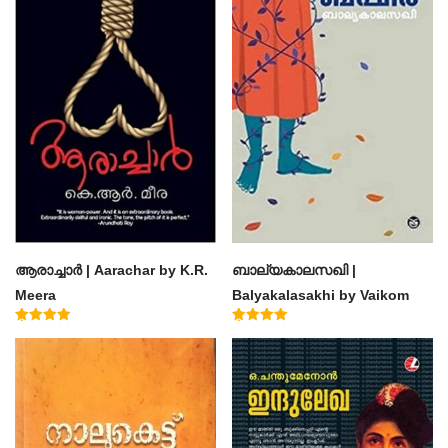
ആരാച്ചാര്‍ | Aarachar by K.R.
ബാല്യകാലസഖി |
Meera
Balyakalasakhi by Vaikom
Muhammad Basheer
Rated
Rated
4.50
4.60
out of 5
out of 5