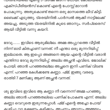
എക്സ്പീരിയൻസ് കൊണ്ട് എന്റെ പോസ്റ്റ് മാറാൻ
പോകുന്നു. അതുകൊണ്ട് തന്നെ ഒരു മാസത്തെ ലീവ് കിട്ടി.
ബൈക്ക് എടുത്തു. ട്രെയിനിൽ പാർസൽ ആക്കി നാട്ടിലേക്ക്
അയച്ചു. അടുത്ത ട്രെയിനിൽ കൂടെ ഞാനും. സർപ്രൈസ്
ആയി വീട്ടിൽ വന്നു കയറി.
ദേവു…… ഇവിടെ ആരുമില്ലേ. അമ്മ അപ്പുറത്തെ വീട്ടിൽ
നിന്ന് ഓടി കിതച്ചാണ് വന്നത്. നീ എന്താ ഒരു മുന്നറിയിപ്പ്
ഇല്ലാതെ. ആ ഇപ്പൊ അങ്ങനെ ആയ എന്റെ വീട്ടിൽ വരാൻ
എന്തിനാ ദേവു മുന്നറിയിപ്പ്. അല്ല അച്ഛൻ എവിടെ. ജോലിക്
പോയി. ഞാൻ പറഞ്ഞതല്ലേ അച്ഛനെ ഇനി പണിക് വിടണ്ട
എന്ന്. പറഞ്ഞ കേൾക്കണ്ടേ കണ്ണാ. ഹ്മ്മ്. ഇങ്ങു വരട്ടെ.
രാത്രി 7 മണിക്കൂ ആണ് അച്ഛൻ വന്നത്.
ശൂ ഇവിടെ ഇവിടെ ആ കണ്ണാ നീ വന്നെന്ന് അമ്മ പറഞ്ഞു.
അല്ല ഞാൻ പറഞ്ഞതല്ലെ പണിക് പോകണ്ട എന്ന്. അല്ല
കണ്ണാ വെറുതെ ഇരുന്നപ്പോൾ. ഹ്മ്മ് എന്റെ അച്ചോ പോയ്‌
കുളിച്ചു വാ ഭക്ഷണം കഴിക്കാം. അച്ഛനും ഞാനും അമ്മയും