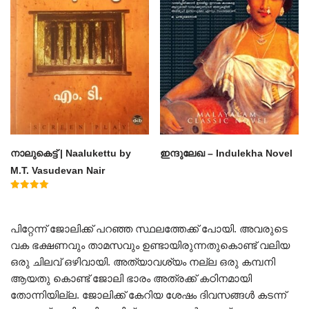
നാലുകെട്ട് | Naalukettu by
ഇന്ദുലേഖ – Indulekha Novel
M.T. Vasudevan Nair
Rated
5.00
out of 5
പിറ്റേന്ന് ജോലിക്ക് പറഞ്ഞ സ്ഥലത്തേക്ക് പോയി. അവരുടെ
വക ഭക്ഷണവും താമസവും ഉണ്ടായിരുന്നതുകൊണ്ട് വലിയ
ഒരു ചിലവ് ഒഴിവായി. അത്യാവശ്യം നല്ല ഒരു കമ്പനി
ആയതു കൊണ്ട് ജോലി ഭാരം അത്രക്ക് കഠിനമായി
തോന്നിയില്ല. ജോലിക്ക് കേറിയ ശേഷം ദിവസങ്ങൾ കടന്ന്