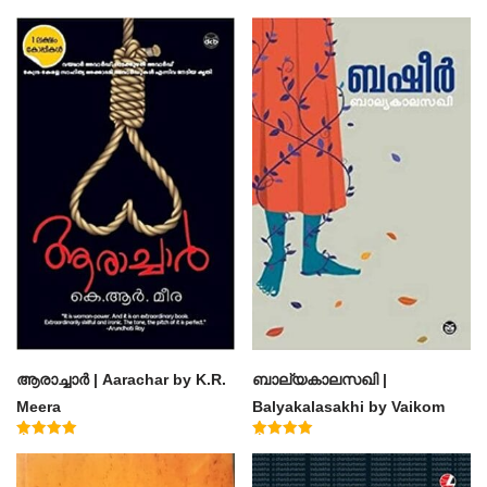
ആരാച്ചാര്‍ | Aarachar by K.R.
ബാല്യകാലസഖി |
Meera
Balyakalasakhi by Vaikom
Muhammad Basheer
Rated
Rated
4.50
4.60
out of 5
out of 5