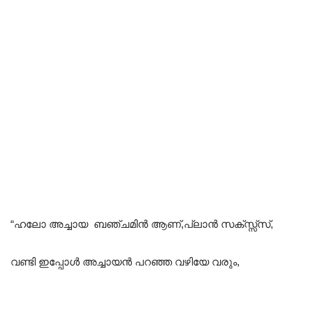
“ഹലോ അച്ചായ ബഞ്ചമിൻ ആണ്,പ്ലാൻ സക്സ്സ്സ്,
വണ്ടി ഇപ്പോൾ അച്ചായൻ പറഞ്ഞ വഴിയേ വരും,