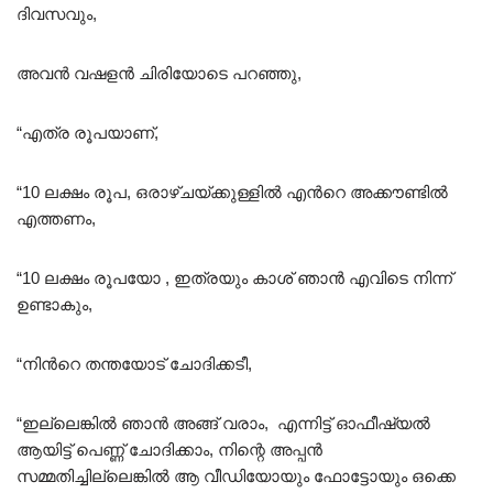
ദിവസവും,
അവൻ വഷളൻ ചിരിയോടെ പറഞ്ഞു,
“എത്ര രൂപയാണ്,
“10 ലക്ഷം രൂപ, ഒരാഴ്ചയ്ക്കുള്ളിൽ എൻറെ അക്കൗണ്ടിൽ
എത്തണം,
“10 ലക്ഷം രൂപയോ , ഇത്രയും കാശ് ഞാൻ എവിടെ നിന്ന്
ഉണ്ടാകും,
“നിൻറെ തന്തയോട് ചോദിക്കടീ,
“ഇല്ലെങ്കിൽ ഞാൻ അങ്ങ് വരാം, എന്നിട്ട് ഓഫീഷ്യൽ
ആയിട്ട് പെണ്ണ് ചോദിക്കാം, നിന്റെ അപ്പൻ
സമ്മതിച്ചില്ലെങ്കിൽ ആ വീഡിയോയും ഫോട്ടോയും ഒക്കെ