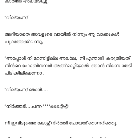
കാതിൽ അലയടിച്ചു,
“വില്യംസ്,
അറിയാതെ അവളുടെ വായിൽ നിന്നും ആ വാക്കുകൾ
പുറത്തേക്ക് വന്നു,
“അപ്പോൾ നീ മറന്നിട്ടില്ല അല്ലേ, നീ എന്താടി കരുതിയത്
നിൻറെ ഫോൺനമ്പർ അങ്ങ് മാറ്റിയാൽ ഞാൻ നിന്നെ തേടി
പിടിക്കില്ലെന്നോ ,
“വില്യംസ് ഞാൻ….
“നിർത്തടി….പന്ന ****&&&@@
നീ ഇവിടുത്തെ കോഴ്സ് നിർത്തി പോയത് ഞാനറിഞ്ഞു,