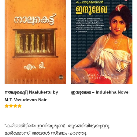
നാലുകെട്ട് | Naalukettu by
ഇന്ദുലേഖ – Indulekha Novel
M.T. Vasudevan Nair
Rated
5.00
out of 5
“കഴിഞ്ഞിട്ടില്ല ഇനിയുമുണ്ട്, തുടങ്ങിയിട്ടേയുള്ളൂ
മാർക്കോസ്, അയാൾ സ്വയം പറഞ്ഞു,