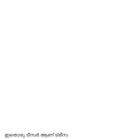
ഇതൊരു ടീസർ ആണ് ട്രീസ