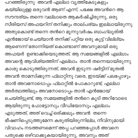
പറഞ്ഞിരുന്നു അവൻ എല്ലാ വൃത്തികേടുകളും
കയ്യിലുള്ള ഒരുവൻ ആണ് എന്ന്, പക്ഷേ അവൻറെ ആ
സൗന്ദര്യം തന്നെ വല്ലാതെ ആകർഷിച്ചിരുന്നു, ഒരു
സീരിയസ് അഫയറിന് തനിക്കും താല്പര്യം ഇല്ലായിരുന്നു
അതുകൊണ്ട് തന്നെ തൻറെ മൂന്നുവർഷം ബാംഗ്ലൂരിൽ
എൻജോയ് ചെയ്യാൻ തനിക്ക് പറ്റിയ ഒരു കൂട്ട് വില്ല്യം
ആണെന്ന് തോന്നിയത് കൊണ്ടാണ് അവനുമായി ഒരു
അഫയർ ഉണ്ടാക്കിയെടുത്തത്, ആ സമയങ്ങളിൽ എല്ലാം
അവന്റെ ആവിശ്യത്തിന് എല്ലാം താൻ തന്നെയായിരുന്നു
കാശു കൊടുത്തിരുന്നത്, അവൻ ഇടുന്ന ഷർട്ടിന് മുതൽ
അവൻ താമസിക്കുന്ന ഫ്ലാറ്റിനു വരെ, ഇടയ്ക്ക് പലപ്പോഴും
താൻ അവനോടൊപ്പം ഫ്ലാറ്റിൽ പോകാറുണ്ട്, എല്ലാ
അർത്ഥത്തിലും അവനോടൊപ്പം താൻ എൻജോയ്
ചെയ്തിട്ടുണ്ട്, ആ സമയങ്ങളിൽ തൻറെ കൂടി അറിവോടെ
ആയിരുന്നു ഫോട്ടോസും വീഡിയോസും എല്ലാം
എടുത്തത്, അത് വെച്ച് ഒരിക്കലും അവൻ തന്നെ
ഭീഷണിപ്പെടുത്തുമേന്ന കരുതിയിരുന്നില്ല, നീവിനുമായി
വിവാഹം നടത്തണമെന്ന് അപ്പ പറഞ്ഞപ്പോൾ അവനെ
പതുക്കെ ഒഴിവാക്കുകയായിരുന്നു, അവനും അത്