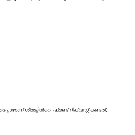
ോഴാണ് ശീതളിൻറെ ഫ്രണ്ട് റിക്വസ്റ്റ് കണ്ടത്,