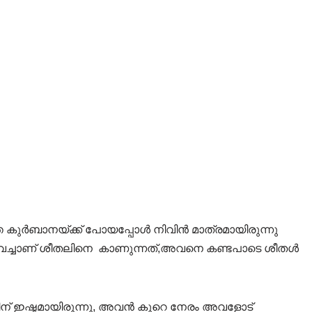
െ കുർബാനയ്ക്ക് പോയപ്പോൾ നിവിൻ മാത്രമായിരുന്നു
െ വച്ചാണ് ശീതലിനെ കാണുന്നത്,അവനെ കണ്ടപാടെ ശീതൾ
ിന് ഇഷ്ടമായിരുന്നു, അവൻ കുറെ നേരം അവളോട്