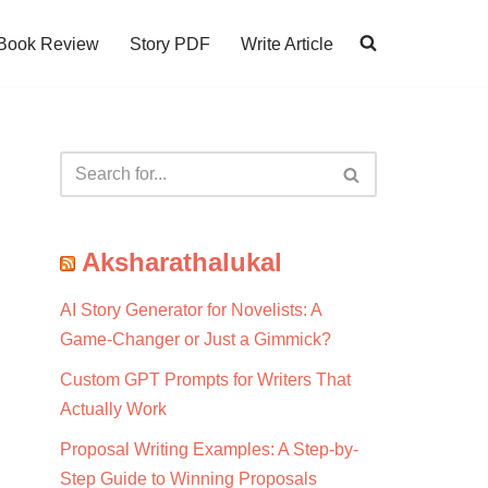
Book Review
Story PDF
Write Article
Aksharathalukal
AI Story Generator for Novelists: A
Game-Changer or Just a Gimmick?
Custom GPT Prompts for Writers That
Actually Work
Proposal Writing Examples: A Step-by-
Step Guide to Winning Proposals