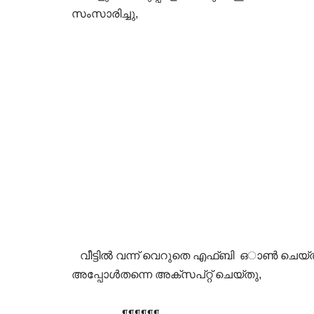
സംസാരിച്ചു,
വീട്ടിൽ വന്ന് വെറുതെ എഫ്ബി ഒാൺ ചെയ്തപ്പ
അപ്പോൾതന്നെ അക്സപ്റ്റ് ചെയ്തു,