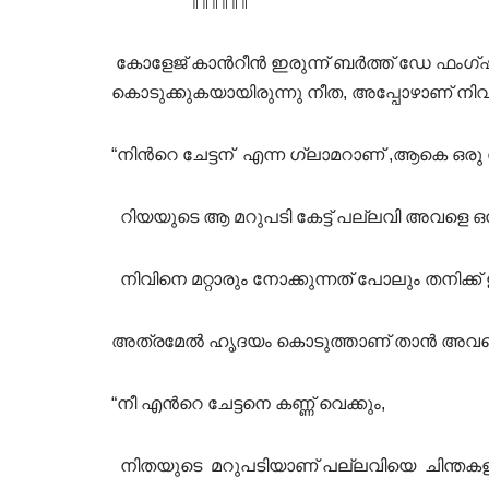
¶¶¶¶¶¶
കോളേജ് കാൻറീൻ ഇരുന്ന് ബർത്ത് ഡേ ഫംഗ്ഷന്
കൊടുക്കുകയായിരുന്നു നീത, അപ്പോഴാണ് നിവി
“നിൻറെ ചേട്ടന് എന്ന ഗ്ലാമറാണ് ,ആകെ ഒരു ട
റിയയുടെ ആ മറുപടി കേട്ട് പല്ലവി അവളെ ഒന്ന് 
നിവിനെ മറ്റാരും നോക്കുന്നത് പോലും തനിക്ക്
അത്രമേൽ ഹൃദയം കൊടുത്താണ് താൻ അവനെ സ്
“നീ എൻറെ ചേട്ടനെ കണ്ണ് വെക്കും,
നിതയുടെ മറുപടിയാണ് പല്ലവിയെ ചിന്തകളി