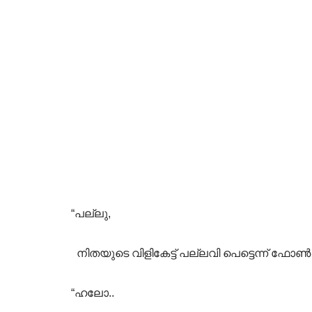
“പല്ലു,
നിതയുടെ വിളികേട്ട് പല്ലവി പെട്ടെന്ന് ഫോൺ ക
“ഹലോ..